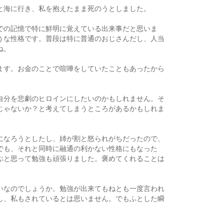
と海に行き、私を抱えたまま死のうとしました。
での記憶で特に鮮明に覚えている出来事だと思いま
うな性格です。普段は特に普通のおじさんだし、人当
ね。
ます。お金のことで喧嘩をしていたこともあったから
自分を悲劇のヒロインにしたいのかもしれません。そ
じゃないか？と考えてしまうところがあるかもしれま
になろうとしたし、姉が割と怒られがちだったので、
でも、それと同時に融通の利かない性格にもなった
ぶと思って勉強も頑張りました。褒めてくれることは
いなのでしょうか。勉強が出来てもねとも一度言われ
し、私もされているとは思いません。でもふとした瞬