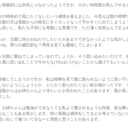
も母親的には本気じゃなかったようですが、小さい頃母親が死んでやる
その時初めて死にたくないという感情を覚えました。今思えば親の喧嘩
父親の方は母親からの発言にすぐカッとなって手がすぐに出てしまうよ
も良いし、私たち子供にも母親にも普通です。ただ凄く短気なんですよ
らか、父親に何かおねだりしたいとかあまりできなかったような気がし
かね。周りの威圧的な？男性を見ても萎縮してしまいます。
か父親に重ねてしまっているのでしょうか。そう思い込みたいだけで、
う風に思い込むことで今やらなければいけないことから逃げてもいいん
。
前後してしまうのですが、私は喧嘩を見て親に怒られないように良い子
しないようにしようとか、とにかく怒られたくない欲が強かったです。
母親からはお姉ちゃんより冷たいとか言われたことがあります。親が喜
ました。
、お姉ちゃんは勉強ができなくても私より愛されるような性格、振る舞
うなこともある気がします。特に母親は虐待をしてるとか考えていない
思い出して傷ついてるな〜と漠然と思うことがあります。