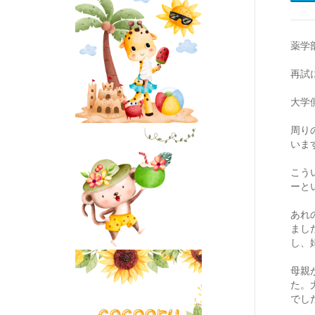
薬学
再試
大学
周り
いま
こう
ーと
あれ
まし
し、
母親
た。
でし