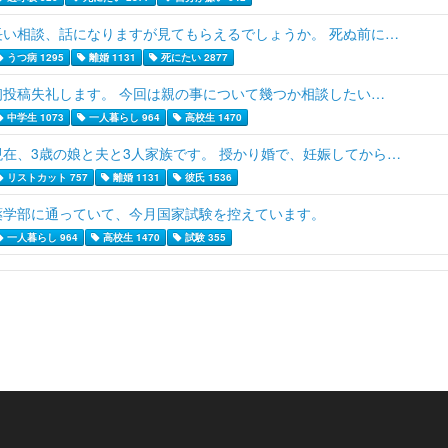
長い相談、話になりますが見てもらえるでしょうか。 死ぬ前に…
うつ病 1295
離婚 1131
死にたい 2877
初投稿失礼します。 今回は親の事について幾つか相談したい…
中学生 1073
一人暮らし 964
高校生 1470
現在、3歳の娘と夫と3人家族です。 授かり婚で、妊娠してから…
リストカット 757
離婚 1131
彼氏 1536
薬学部に通っていて、今月国家試験を控えています。
一人暮らし 964
高校生 1470
試験 355