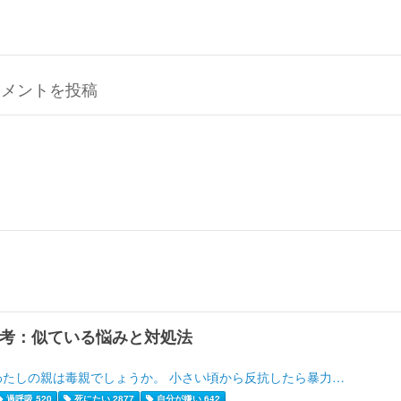
コメントを投稿
考：似ている悩みと対処法
わたしの親は毒親でしょうか。 小さい頃から反抗したら暴力…
過呼吸 520
死にたい 2877
自分が嫌い 642