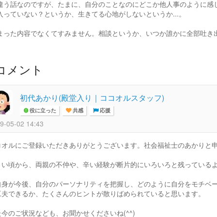
違う話なのですが、たまに、自分のことなのにどこか他人事のように感
入っていない？というか、生きてる心地がしないというか...。
まった内容でなくてすみません。相談というか、いつか誰かに全部吐き
コメント
初代あかり(殿堂入り｜ココオルスタッフ)
役に立った
共感
応援
9-05-02 14:43
コオルにご登録いただきありがとうございます。社会福祉士のあかりと申し
さい頃から、両親の不仲や、辛い経験が断片的にいろいろと残っている
自身が今後、自分のパーソナリティを把握し、どのように自分をモチベ
工夫できるか、たくさんのヒントが散りばめられていると思います。
た今のご状況なども、お聞かせくださいね(^^)