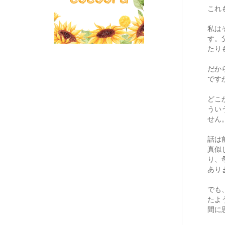
これ
私は
す。
たり
だか
です
どこ
うい
せん
話は
真似
り、
あり
でも
たよ
間に