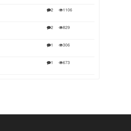
2
1106
2
829
1
306
1
673