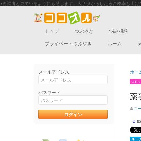
>再試者と見ているようにも感じます。大学側からしたら合格率も上げた
トップ
つぶやき
悩み相談
プライベートつぶやき
ルーム
メールアドレス
ホー
スタッ
パスワード
薬
こ
気
一人