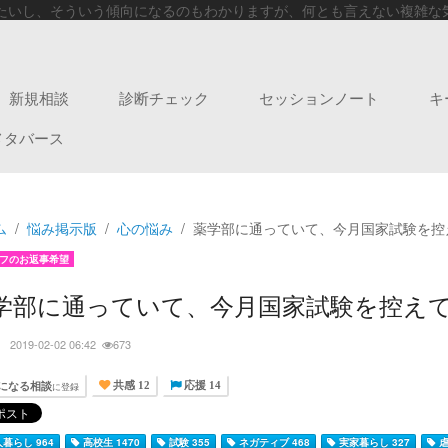
いし、そういう傾向になるのもわかりますが、何とも言えない複雑な気持
新規相談
診断チェック
セッションノート
キ
メタバース
ム
悩み掲示版
心の悩み
薬学部に通っていて、今月国家試験を控
フのお返事希望
学部に通っていて、今月国家試験を控え
ー
2019-02-02 06:42
673
になる相談
に登録
共感 12
応援 14
暮らし 964
高校生 1470
試験 355
ネガティブ 468
実家暮らし 327
虐