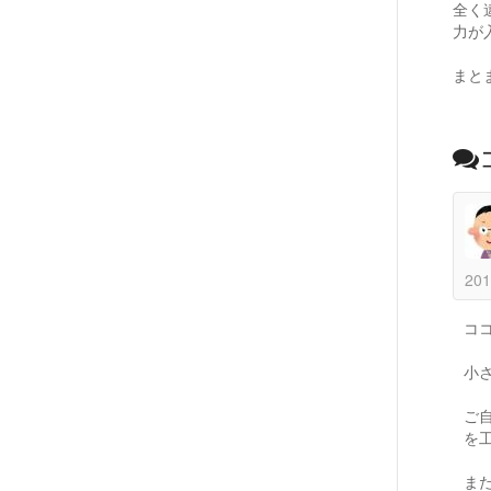
全く
力が
まと
201
コ
小
ご
を
ま