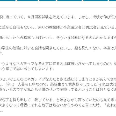
部に通っていて、今月国家試験を控えています。しかし、成績が伸び悩
に受かる自信もないし、周りの教授陣が卒業確定者>>再試者と見ている
側からしたら合格率も上げたいし、そういう傾向になるのもわかります
の学生の勉強に対する会話も聞きたくないし、顔も見たくない。本当は
す。
いうようなネガティブな考え方に陥るとほぼ思い浮かべてしまうのが、
いう感じで思い出してしまいます。
のせいでこんなにネガティブなんだとさえ感じてしまうときがありでき
た。(今は一人暮らし中なので、高校生まで実家暮らしでした)それは大
姉もいるのですが私たち子供のせいで喧嘩してるということは何となく
が包丁を持ち出して「殺してやる」と泣きながら言っていたのも見て来
大きくなって母親にそれを包丁は危ないからやめてと言った時、「あれ
た。