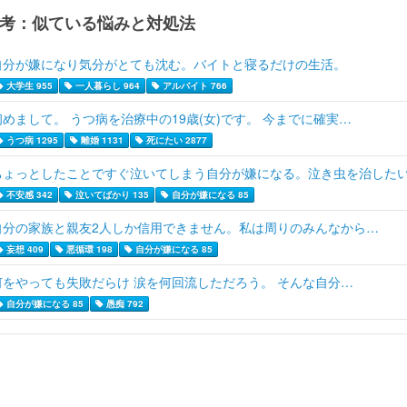
考：似ている悩みと対処法
自分が嫌になり気分がとても沈む。バイトと寝るだけの生活。
大学生 955
一人暮らし 964
アルバイト 766
初めまして。 うつ病を治療中の19歳(女)です。 今までに確実…
うつ病 1295
離婚 1131
死にたい 2877
ちょっとしたことですぐ泣いてしまう自分が嫌になる。泣き虫を治した
不安感 342
泣いてばかり 135
自分が嫌になる 85
自分の家族と親友2人しか信用できません。私は周りのみんなから…
妄想 409
悪循環 198
自分が嫌になる 85
何をやっても失敗だらけ 涙を何回流しただろう。 そんな自分…
自分が嫌になる 85
愚痴 792