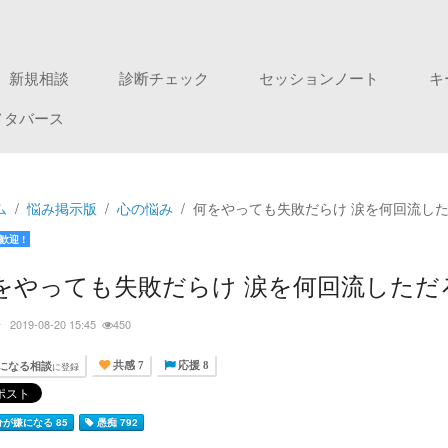
新規相談
診断チェック
セッションノート
キ
メタバース
ム
悩み掲示版
心の悩み
何をやっても失敗だらけ 涙を何回流した
歓迎 !
をやっても失敗だらけ 涙を何回流しただ
子
2019-08-20 15:45
450
になる相談
に登録
共感 7
応援 8
が嫌になる 85
愚痴 792