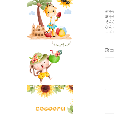
何を
涙を
そん
なん
コメ