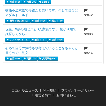
彼氏 1536
同棲 289
22歳 8
機能不全家族で毒親だと思います。そして自分は
1
アダルトチルド…
842
機能不全家族 493
彼氏 1536
悪口 1119
現在、3歳の娘と夫と3人家族です。 授かり婚で、
1
妊娠してから…
306
リストカット 757
離婚 1131
彼氏 1536
初めて自分の気持ちや考えていることをちゃんと
1
書くので、乱文…
514
彼氏 1536
同棲 289
人間不信 681
ココオルニュース
利用規約
プライバシーポリシー
運営者情報
お問い合わせ