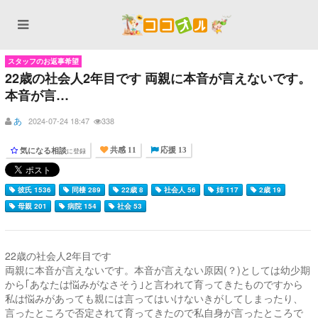
スタッフのお返事希望
22歳の社会人2年目です 両親に本音が言えないです。
本音が言…
あ
2024-07-24 18:47
338
気になる相談
に登録
共感 11
応援 13
彼氏 1536
同棲 289
22歳 8
社会人 56
姉 117
2歳 19
母親 201
病院 154
社会 53
22歳の社会人2年目です
両親に本音が言えないです。本音が言えない原因(？)としては幼少期
から｢あなたは悩みがなさそう｣と言われて育ってきたものですから
私は悩みがあっても親には言ってはいけないきがしてしまったり、
言ったところで否定されて育ってきたので私自身が言ったところで