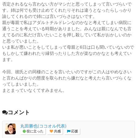
否定されるなら言わない方がマシだと思ってしまって言いづらいで
す。姉は何でも受け止めてくれたりそれは違うとなったらしっかり
諭してくれるので姉には言いづらさはないです。
親が毒親で私はアダルトチルドレンなのかなと考えてしまい病院に
通うことを考えている時期がありました。みんなは親になんでも言
えてるのに私だけ言いたいことを押し殺していて私がおかしいのか
と思っていました。
いま私が悪いことをしてしまって母親と6日は口も聞いていないので
もしかして嫌われたり縁切ったりした方が楽なのかなとも考えてい
ます。
今回、彼氏との同棲のことを言いたいのですがこの人はやめなさい
と言わんばかりの態度を取られたら嫌だなと考えたら言いづらくな
ってしまいました。
まとまっていなくてすみません。
コメント
丸田勝也(ココオル代表)
役に立った
共感
応援