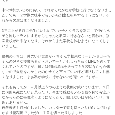
中2の時にいじめにあい、それからなかなか学校に行けなくなりまし
た。でも、２学期の後半ぐらいから別室登校をするようになり、そ
れから欠席は無くなりました。
3年に上がる時に先生にいじめていた子とクラスを別にして仲がいい
子と同じクラスにするからちゃんと教室に行きなさいと言われ、別
室登校が出来なくなり、それからまた学校を休むようになってしま
いました。
最初のうちは、仲のいい友達が○○ちゃん学校来なよーとか明日○○ち
ゃんの好きな授業あるからおいでーとかしょっちゅうLINEを送って
くれていたのですが、最近は何回LINEを送っても学校になかなか来
ないので愛想を尽かしたのか全くと言っていいほど連絡してくれ無
くなりました。まぁ私が学校に行かないのが悪いのですが...
それもあってか一ヶ月以上うつのような状態が続いています。１日
に何回も死にたいと思ったり、今まで感動モノの映画を見ても泣か
なかったのに毎晩泣くようになったり、眠れない日が続いたり、食
欲もありません。
自殺未遂も何回かしました。カッターで首を切ったり(深くは切れず
かすり傷程度でしたが)、手首を切ったりしました。