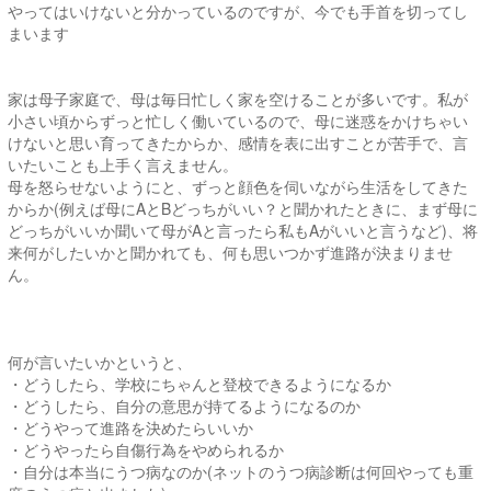
やってはいけないと分かっているのですが、今でも手首を切ってし
まいます
家は母子家庭で、母は毎日忙しく家を空けることが多いです。私が
小さい頃からずっと忙しく働いているので、母に迷惑をかけちゃい
けないと思い育ってきたからか、感情を表に出すことが苦手で、言
いたいことも上手く言えません。
母を怒らせないようにと、ずっと顔色を伺いながら生活をしてきた
からか(例えば母にAとBどっちがいい？と聞かれたときに、まず母に
どっちがいいか聞いて母がAと言ったら私もAがいいと言うなど)、将
来何がしたいかと聞かれても、何も思いつかず進路が決まりませ
ん。
何が言いたいかというと、
・どうしたら、学校にちゃんと登校できるようになるか
・どうしたら、自分の意思が持てるようになるのか
・どうやって進路を決めたらいいか
・どうやったら自傷行為をやめられるか
・自分は本当にうつ病なのか(ネットのうつ病診断は何回やっても重