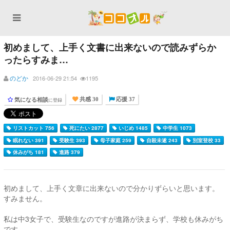
初めまして、上手く文書に出来ないので読みずらか
ったらすみま…
のどか
2016-06-29 21:54
1195
気になる相談
に登録
共感 30
応援 37
リストカット 756
死にたい 2877
いじめ 1485
中学生 1073
眠れない 391
受験生 393
母子家庭 259
自殺未遂 243
別室登校 33
休みがち 181
進路 379
初めまして、上手く文章に出来ないので分かりずらいと思います。
すみません。
私は中3女子で、受験生なのですが進路が決まらず、学校も休みがち
です