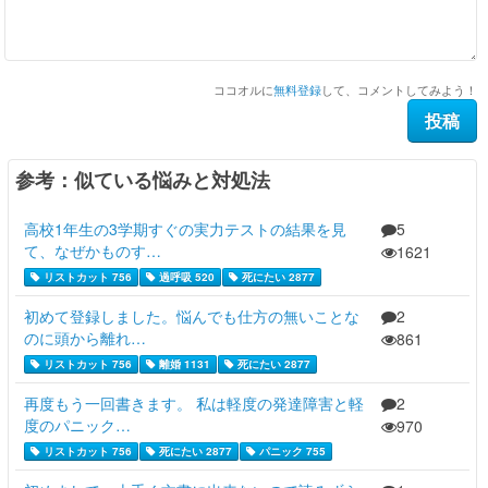
ココオルに
無料登録
して、コメントしてみよう！
参考：似ている悩みと対処法
高校1年生の3学期すぐの実力テストの結果を見
5
て、なぜかものす…
1621
リストカット 756
過呼吸 520
死にたい 2877
初めて登録しました。悩んでも仕方の無いことな
2
のに頭から離れ…
861
リストカット 756
離婚 1131
死にたい 2877
再度もう一回書きます。 私は軽度の発達障害と軽
2
度のパニック…
970
リストカット 756
死にたい 2877
パニック 755