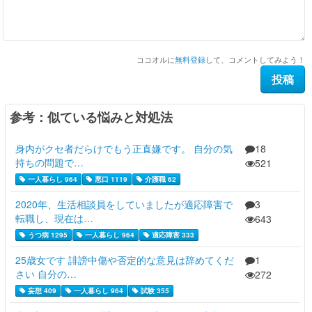
ココオルに
無料登録
して、コメントしてみよう！
参考：似ている悩みと対処法
身内がクセ者だらけでもう正直嫌です。 自分の気
18
持ちの問題で…
521
一人暮らし 964
悪口 1119
介護職 62
2020年、生活相談員をしていましたが適応障害で
3
転職し、現在は…
643
うつ病 1295
一人暮らし 964
適応障害 333
25歳女です 誹謗中傷や否定的な意見は辞めてくだ
1
さい 自分の…
272
妄想 409
一人暮らし 964
試験 355