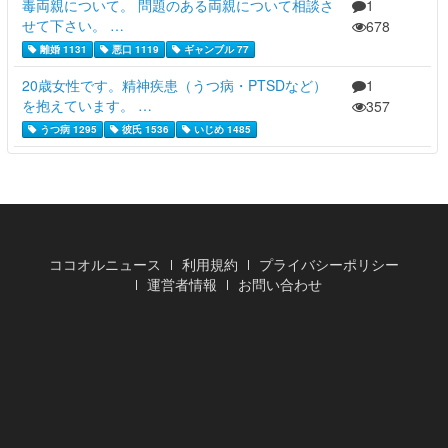
毒両親について。 問題のある両親について相談さ
1
せて下さい。 …
678
離婚 1131
悪口 1119
ギャンブル 77
20歳女性です。精神疾患（うつ病・PTSDなど）
1
を抱えています。 …
357
うつ病 1295
彼氏 1536
いじめ 1485
ココオルニュース
利用規約
プライバシーポリシー
運営者情報
お問い合わせ