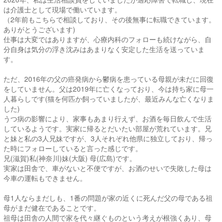
は介護士として現場で働いています。
（2年前もこちらで相談しており、その後無事に転職できています。
ありがとうございます)
仕事は大変ではありますが、心療内科のフォローも続けながら、自
分自身は気分の浮き沈みはあまりなく安定した生活を送っていま
す。
ただ、2016年の父の癌発病から鬱病を患っている母親が未だに回復
をしていません。父は2019年に亡くなっており、今は持ち家に母一
人暮らしです(猫を何匹か飼っていましたが、最近みんな亡くなりま
した)
うつ病の影響により、家事もあまり行えず、お酒を毎日飲んで生活
しているようです。実家に帰るとだいたい部屋が荒れています。兄
と妹と私の3人兄妹ですが、3人それぞれ他県に独立しており、帰っ
た時にフォローしていると言った感じです。
兄(滋賀)私(神奈川)妹(大阪) 母(広島)です。
実家は田舎で、車がないと不便ですが、お酒のせいで失敗した母は
今車の運転もできません。
母1人ならまだしも、1番の問題が家の近くに死んだ父の母である祖
母がまだ健在であることです。
祖母は田舎の人間で家を代々継ぐものという考えが根強くあり、母