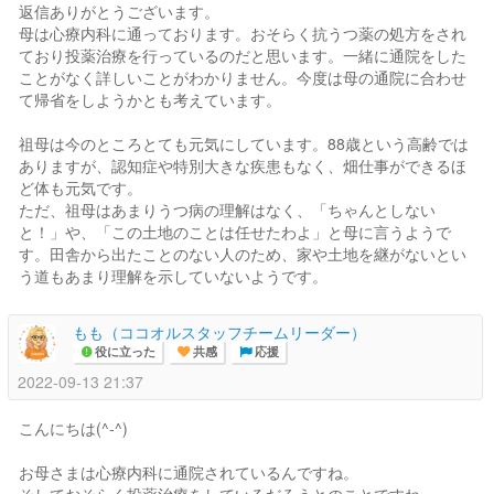
返信ありがとうございます。
母は心療内科に通っております。おそらく抗うつ薬の処方をされ
ており投薬治療を行っているのだと思います。一緒に通院をした
ことがなく詳しいことがわかりません。今度は母の通院に合わせ
て帰省をしようかとも考えています。
祖母は今のところとても元気にしています。88歳という高齢では
ありますが、認知症や特別大きな疾患もなく、畑仕事ができるほ
ど体も元気です。
ただ、祖母はあまりうつ病の理解はなく、「ちゃんとしない
と！」や、「この土地のことは任せたわよ」と母に言うようで
す。田舎から出たことのない人のため、家や土地を継がないとい
う道もあまり理解を示していないようです。
もも（ココオルスタッフチームリーダー）
役に立った
共感
応援
2022-09-13 21:37
こんにちは(^-^)
お母さまは心療内科に通院されているんですね。