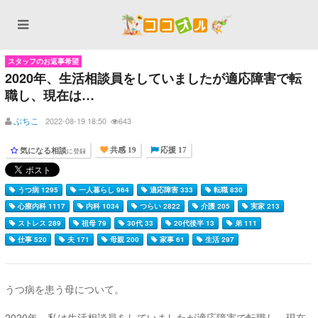
スタッフのお返事希望
2020年、生活相談員をしていましたが適応障害で転
職し、現在は…
ぶちこ
2022-08-19 18:50
643
気になる相談
に登録
共感 19
応援 17
うつ病 1295
一人暮らし 964
適応障害 333
転職 830
心療内科 1117
内科 1034
つらい 2822
介護 205
実家 213
ストレス 289
祖母 79
30代 33
20代後半 13
弟 111
仕事 520
夫 171
母親 200
家事 61
生活 297
うつ病を患う母について。
2020年、私は生活相談員をしていましたが適応障害で転職し、現在