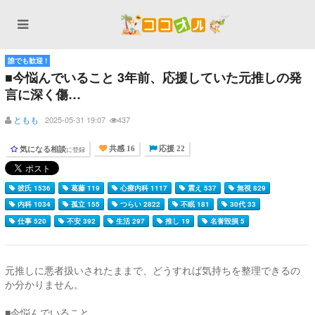
誰でも歓迎 !
■今悩んでいること 3年前、応援していた元推しの発
言に深く傷…
ともも
2025-05-31 19:07
437
気になる相談
に登録
共感 16
応援 22
彼氏 1536
葛藤 119
心療内科 1117
震え 537
無視 829
内科 1034
孤立 155
つらい 2822
不眠 181
30代 33
仕事 520
不安 392
生活 297
推し 19
名誉毀損 5
元推しに悪者扱いされたままで、どうすれば気持ちを整理できるの
か分かりません。
■今悩んでいること