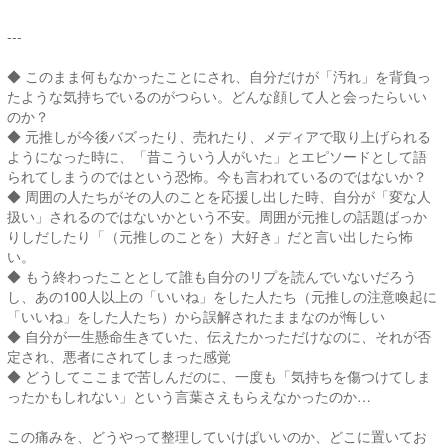
---
◆ このまま何もなかったことにされ、自分だけが「汚れ」を背負っ
たような気持ちでいるのがつらい。どんな顔して人と会ったらいい
のか？
◆ 元推しが今後バズったり、売れたり、メディアで取り上げられる
ようになった時に、「昔こういう人がいた」とエピソードとして語
られてしまうのではという恐怖。今も言われているのではないか？
◆ 周囲の人たちがその人のことを応援し出した時、自分が「変な人
扱い」されるのではないかという不安。周囲が元推しの話題ばっか
りしだしたり「（元推しのことを）大好き」だと言い出したら怖
い。
◆ もう終わったこととして誰も自分のリプを読んでいないだろう
し、あの100人以上の「いいね」をした人たち（元推しの注意喚起に
「いいね」をした人たち）から誤解されたままなのが悔しい
◆ 自分が一生懸命生きていた、伝えたかっただけなのに、それが否
定され、悪者にされてしまった感覚
◆ どうしてここまで苦しんだのに、一度も「気持ちを傷つけてしま
ったかもしれない」という言葉さえもらえなかったのか…
この痛みを、どうやって整理していけばいいのか、どこに置いてお