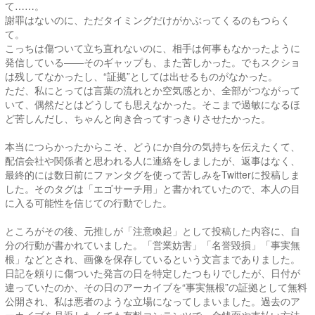
て……。
謝罪はないのに、ただタイミングだけがかぶってくるのもつらく
て。
こっちは傷ついて立ち直れないのに、相手は何事もなかったように
発信している――そのギャップも、また苦しかった。でもスクショ
は残してなかったし、“証拠”としては出せるものがなかった。
ただ、私にとっては言葉の流れとか空気感とか、全部がつながって
いて、偶然だとはどうしても思えなかった。そこまで過敏になるほ
ど苦しんだし、ちゃんと向き合ってすっきりさせたかった。
本当につらかったからこそ、どうにか自分の気持ちを伝えたくて、
配信会社や関係者と思われる人に連絡をしましたが、返事はなく、
最終的には数日前にファンタグを使って苦しみをTwitterに投稿しま
した。そのタグは「エゴサーチ用」と書かれていたので、本人の目
に入る可能性を信じての行動でした。
ところがその後、元推しが「注意喚起」として投稿した内容に、自
分の行動が書かれていました。「営業妨害」「名誉毀損」「事実無
根」などとされ、画像を保存しているという文言までありました。
日記を頼りに傷ついた発言の日を特定したつもりでしたが、日付が
違っていたのか、その日のアーカイブを“事実無根”の証拠として無料
公開され、私は悪者のような立場になってしまいました。過去のア
ーカイブを見返したくても有料コンテンツで、金銭面や支払い方法