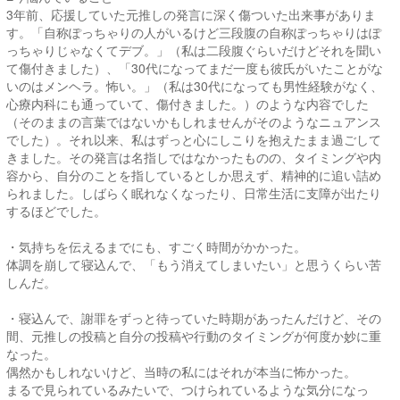
3年前、応援していた元推しの発言に深く傷ついた出来事がありま
す。「自称ぽっちゃりの人がいるけど三段腹の自称ぽっちゃりはぽ
っちゃりじゃなくてデブ。」（私は二段腹ぐらいだけどそれを聞い
て傷付きました）、「30代になってまだ一度も彼氏がいたことがな
いのはメンヘラ。怖い。」（私は30代になっても男性経験がなく、
心療内科にも通っていて、傷付きました。）のような内容でした
（そのままの言葉ではないかもしれませんがそのようなニュアンス
でした）。それ以来、私はずっと心にしこりを抱えたまま過ごして
きました。その発言は名指しではなかったものの、タイミングや内
容から、自分のことを指しているとしか思えず、精神的に追い詰め
られました。しばらく眠れなくなったり、日常生活に支障が出たり
するほどでした。
・気持ちを伝えるまでにも、すごく時間がかかった。
体調を崩して寝込んで、「もう消えてしまいたい」と思うくらい苦
しんだ。
・寝込んで、謝罪をずっと待っていた時期があったんだけど、その
間、元推しの投稿と自分の投稿や行動のタイミングが何度か妙に重
なった。
偶然かもしれないけど、当時の私にはそれが本当に怖かった。
まるで見られているみたいで、つけられているような気分になっ