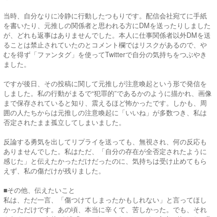
当時、自分なりに冷静に行動したつもりです。配信会社宛てに手紙
を書いたり、元推しの関係者と思われる方にDMを送ったりしました
が、どれも返事はありませんでした。本人に仕事関係者以外DMを送
ることは禁止されていたのとコメント欄ではリスクがあるので、や
むを得ず「ファンタグ」を使ってTwitterで自分の気持ちをつぶやき
ました。
ですが後日、その投稿に関して元推しが注意喚起という形で発信を
しました。私の行動がまるで“犯罪的”であるかのように描かれ、画像
まで保存されていると知り、震えるほど怖かったです。しかも、周
囲の人たちからは元推しの注意喚起に「いいね」が多数つき、私は
否定されたまま孤立してしまいました。
反論する勇気を出してリプライを送っても、無視され、何の反応も
ありませんでした。私はただ、「自分の存在が全否定されたように
感じた」と伝えたかっただけだったのに、気持ちは受け止めてもら
えず、私の傷だけが残りました。
■その他、伝えたいこと
私は、ただ一言、「傷つけてしまったかもしれない」と言ってほし
かっただけです。あの頃、本当に辛くて、苦しかった。でも、それ