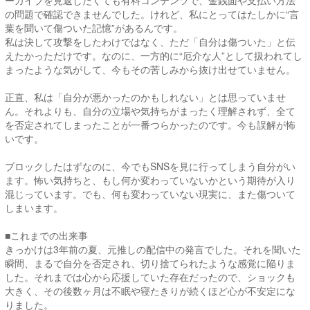
の問題で確認できませんでした。けれど、私にとってはたしかに“言
葉を聞いて傷ついた記憶”があるんです。
私は決して攻撃をしたわけではなく、ただ「自分は傷ついた」と伝
えたかっただけです。なのに、一方的に“厄介な人”として扱われてし
まったような気がして、今もその苦しみから抜け出せていません。
正直、私は「自分が悪かったのかもしれない」とは思っていませ
ん。それよりも、自分の立場や気持ちがまったく理解されず、全て
を否定されてしまったことが一番つらかったのです。今も誤解が怖
いです。
ブロックしたはずなのに、今でもSNSを見に行ってしまう自分がい
ます。怖い気持ちと、もし何か変わっていないかという期待が入り
混じっています。でも、何も変わっていない現実に、また傷ついて
しまいます。
■これまでの出来事
きっかけは3年前の夏、元推しの配信中の発言でした。それを聞いた
瞬間、まるで自分を否定され、切り捨てられたような感覚に陥りま
した。それまでは心から応援していた存在だったので、ショックも
大きく、その後数ヶ月は不眠や寝たきりが続くほど心が不安定にな
りました。