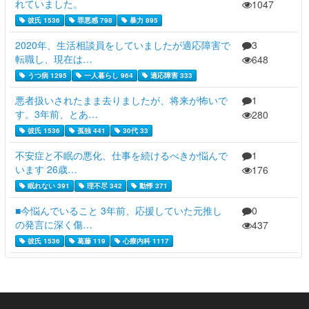
れていました。
1047
彼氏 1536
罪悪感 798
暴力 895
2020年、生活相談員をしていましたが適応障害で
3
転職し、現在は…
648
うつ病 1295
一人暮らし 964
適応障害 333
悪者扱いされたまま去りましたが、将来が怖いで
1
す。3年前、とあ…
280
彼氏 1536
孤独 441
30代 33
不安症と不眠の悪化、仕事を続けるべきか悩んで
1
います 26歳…
176
眠れない 391
理不尽 342
動悸 371
■今悩んでいること 3年前、応援していた元推し
0
の発言に深く傷…
437
彼氏 1536
葛藤 119
心療内科 1117