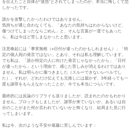
を伝えたこと自体が“迷惑”とされてしまったのが、本当に悔しくて悲
しかったです。
誰かを攻撃したかったわけではありません。
気持ちが通じ合わなくても、「あなたの気持ちはわからないけど、
傷つけてしまったならごめん」と、そんな言葉が一度でもあった
ら、私は今ほど苦しまなかったと思います。
注意喚起には「事実無根（※日付が違ったのかもしれません）」「特
定の個人宛の発言ではない」とあり、それは私も理解しています。
でも私は、「誰か特定の人に向けた発言じゃなかったから」「日付
が違ったから」という理由で、感じた苦しみが消えるわけではあり
ません。私は明らかに傷つきました（スルーできないレベルでし
た）。それが、どれだけ伝えても元推しには届かず、3年経っても一
度も謝罪をもらえなかったことが、今でも本当につらいです。
最終的には反論のリプライも送りましたが、読まれたのかもわかり
ません。ブロックもしましたが、謝罪が来ていないか、あるいは自
分のことがまた何か言われていないかと怖くなり、結局また見に行
ってしまいます。
私は今、次のような不安や葛藤に苦しんでいます：