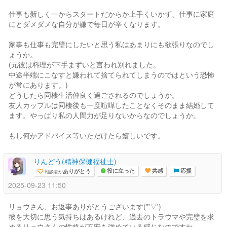
仕事も新しく一からスタートだからか上手くいかず、仕事に家庭
にとダメダメな自分が嫌で毎日が辛くなります。
家事も仕事も完璧にしたいと思う私はあまりにも欲張りなのでし
ょうか。
(元彼は料理が下手まずいと言われ別れました。
中途半端にこなすと嫌われて捨てられてしまうのではという恐怖
が常にあります。)
どうしたら同棲生活仲良く過ごされるのでしょうか。
友人カップルは同棲後も一度喧嘩したことなくそのまま結婚して
ます。やっぱり私の人間力が足りないからなのでしょうか。
もし何かアドバイス等いただけたら嬉しいです。
りんどう(精神保健福祉士)
ありがとう
相談者が
役に立った
共感
応援
2025-09-23 11:50
リョウさん、お返事ありがとうございます(*'▽')
彼を大切に思う気持ちはあるけれど、過去のトラウマや完璧を求
めるリョウさんの性格が不安を強めている感じなのですね。