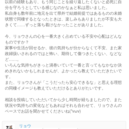
以前の経験もあり、もう同じことを繰り返したくないと必死に自
分を守ろうとしている感じなのかなぁと私は思いました。
私自身も数年前に地元を出て県外で結婚前提ではあるものの未婚
状態で同棲するとなったときは、楽しみもありましたが不安も大
きくて……ずっと落ち着けなかったことがありました。
今、リョウさんの心を一番大きく占めている不安や心配はどんな
ものですか？
家事や生活が回せるか、彼の気持ちが分からなくて不安、また家
政婦扱いされるのではと怖い、期待して傷つきたくない、などな
ど……。
いろんな気持ちがきっと渦巻いていて一番と言ってもなかなか決
めきれないかもしれませんが、よかったら教えていただきたいで
す。
また、リョウさんが「こうだったら安心できるな」と思える理想
の同棲イメージも教えていただけるとありがたいです。
相談を投稿していただいてから少し時間が経ちましたので、また
状況や気持ちの変化などもあればそれも合わせて、リョウさんの
ペースでお話を聞かせてくださいね(*vωv)
リョウ