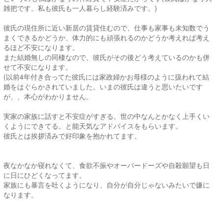
雑把です。私も彼氏も一人暮らし経験済みです。)
彼氏の現住所に近い新居の賃貸住むので、仕事も家事も未知数でう
まくできるかどうか、体力的にも頑張れるのかどうか考えれば考え
るほど不安になります。
また結婚無しの同棲なので、彼氏がその後どう考えているのかも併
せて不安になります。
(以前4年付き合ってた彼氏には家政婦かお母様のように扱われて結
婚をはぐらかされていました。いまの彼氏は違うと思いたいです
が、、本心がわかりません。
実家の家族に話すと不安症がすぎる。世の中なんとかなく上手くい
くようにできてる。と能天気なアドバイスをもらいます。
彼氏とは挨拶済みで好印象を抱かれてます。
夜なかなか寝れなくて、食欲不振やオーバードーズや自殺願望も日
に日にひどくなってます。
家族にも暴言を吐くようになり、自分が自分じゃないみたいで嫌に
なります。