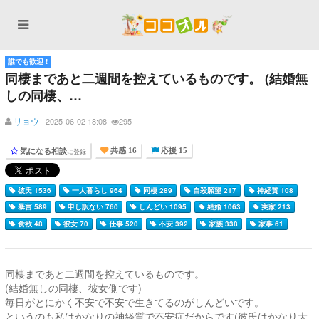
誰でも歓迎 !
同棲まであと二週間を控えているものです。 (結婚無
しの同棲、…
リョウ
2025-06-02 18:08
295
気になる相談
に登録
共感 16
応援 15
彼氏 1536
一人暮らし 964
同棲 289
自殺願望 217
神経質 108
暴言 589
申し訳ない 760
しんどい 1095
結婚 1063
実家 213
食欲 48
彼女 70
仕事 520
不安 392
家族 338
家事 61
同棲まであと二週間を控えているものです。
(結婚無しの同棲、彼女側です)
毎日がとにかく不安で不安で生きてるのがしんどいです。
というのも私はかなりの神経質で不安症だからです(彼氏はかなり大