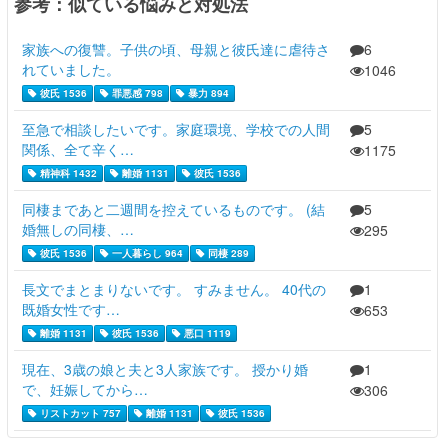
参考：似ている悩みと対処法
家族への復讐。子供の頃、母親と彼氏達に虐待さ
6
れていました。
1046
彼氏 1536
罪悪感 798
暴力 894
至急で相談したいです。家庭環境、学校での人間
5
関係、全て辛く…
1175
精神科 1432
離婚 1131
彼氏 1536
同棲まであと二週間を控えているものです。 (結
5
婚無しの同棲、…
295
彼氏 1536
一人暮らし 964
同棲 289
長文でまとまりないです。 すみません。 40代の
1
既婚女性です…
653
離婚 1131
彼氏 1536
悪口 1119
現在、3歳の娘と夫と3人家族です。 授かり婚
1
で、妊娠してから…
306
リストカット 757
離婚 1131
彼氏 1536