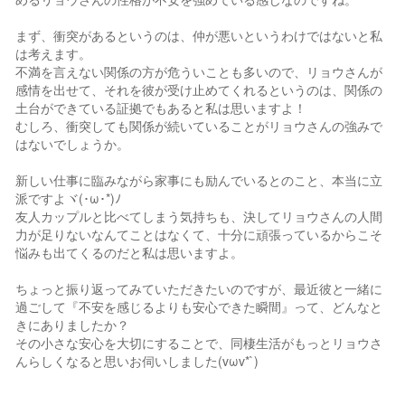
まず、衝突があるというのは、仲が悪いというわけではないと私
は考えます。
不満を言えない関係の方が危ういことも多いので、リョウさんが
感情を出せて、それを彼が受け止めてくれるというのは、関係の
土台ができている証拠でもあると私は思いますよ！
むしろ、衝突しても関係が続いていることがリョウさんの強みで
はないでしょうか。
新しい仕事に臨みながら家事にも励んでいるとのこと、本当に立
派ですよヾ(･ω･*)ﾉ
友人カップルと比べてしまう気持ちも、決してリョウさんの人間
力が足りないなんてことはなくて、十分に頑張っているからこそ
悩みも出てくるのだと私は思いますよ。
ちょっと振り返ってみていただきたいのですが、最近彼と一緒に
過ごして『不安を感じるよりも安心できた瞬間』って、どんなと
きにありましたか？
その小さな安心を大切にすることで、同棲生活がもっとリョウさ
んらしくなると思いお伺いしました(vωv*`)