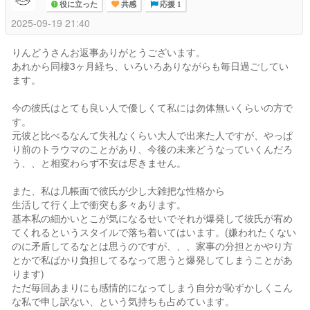
役に立った
共感
応援 1
2025-09-19 21:40
りんどうさんお返事ありがとうございます。
あれから同棲3ヶ月経ち、いろいろありながらも毎日過ごしてい
ます。
今の彼氏はとても良い人で優しくて私には勿体無いくらいの方で
す。
元彼と比べるなんて失礼なくらい大人で出来た人ですが、やっぱ
り前のトラウマのことがあり、今後の未来どうなっていくんだろ
う、、と相変わらず不安は尽きません。
また、私は几帳面で彼氏が少し大雑把な性格から
生活して行く上で衝突も多々あります。
基本私の細かいとこが気になるせいでそれが爆発して彼氏が宥め
てくれるというスタイルで落ち着いてはいます。(嫌われたくない
のに矛盾してるなとは思うのですが、、、家事の分担とかやり方
とかで私ばかり負担してるなって思うと爆発してしまうことがあ
ります)
ただ毎回あまりにも感情的になってしまう自分が恥ずかしくこん
な私で申し訳ない、という気持ちも占めています。