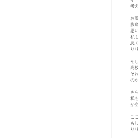
考
お
腹
思
私
悪
り
そ
高
そ
の
さ
私
か
こ
も
り