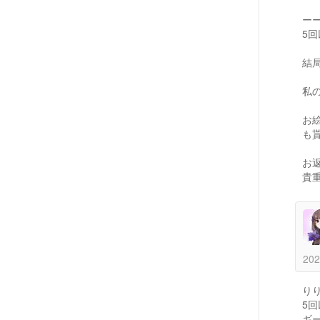
ー
5
結
私
お
も
お
貴
202
り
5
ギ