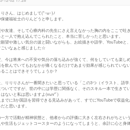
りさん、はじめまして(*･ω･)ﾉ
神保健福祉士のりんどうと申します。
親や友達、そして心療内科の先生にさえ言えなかった胸の内をここで吐
っと一人で抱え込んでこられたこと、本当に苦しかったと思います。
殺願望や激しい気分の波と闘いながらも、お絵描きや語学、YouTube
すごいなぁと感じました☆
だ、今は将来への不安や気分の落ち込みが強くて、何をしていても楽し
薬を飲んでいてもおなかが痛くなるだけであまり効果が感じられていな
みることはできそうでしょうか？
た、りりりさんが一番聞きたいと思っている「この3つ（イラスト、語学、
についてですが、世の中には学歴に関係なく、そのスキル一本で生きて
はないと私は思いますよ(vωv*`)
人までに3か国語を習得できる見込みがあって、すでにYouTubeで収
みだと思います。
の一方で活動が精神状態と、他者からの評価に大きく左右されがちとい
入や生活もジェットコースターのようになってしまうと、余計に心と身
……。