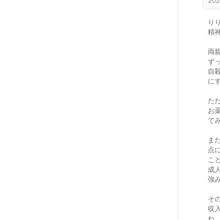
りり
精
両
ず
自
に
た
お
て
ま
点
こと
成
強
そ
収
ね