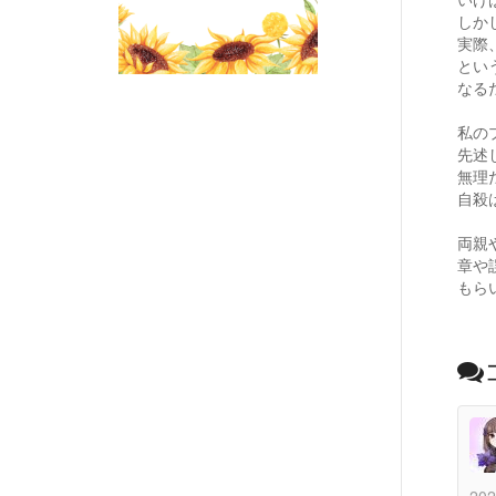
しか
実際
とい
なる
私の
先述
無理
自殺
両親
章や
もら
202