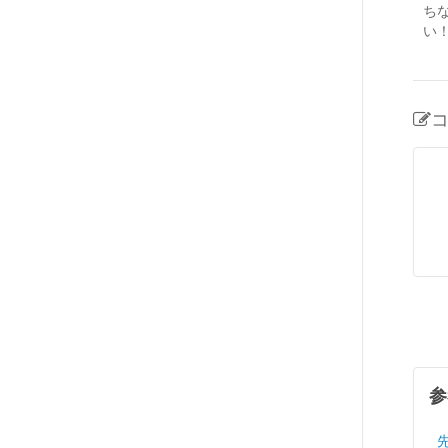
ち
い
参