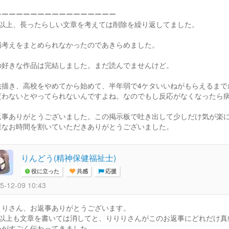
ーーーーーーーーーーーーーーーーー
回以上、長ったらしい文章を考えては削除を繰り返してました。
局考えをまとめられなかったのであきらめました。
の好きな作品は完結しました。まだ読んでませんけど。
絵描き、高校をやめてから始めて、半年弱で4ケタいいねがもらえるまで
貰わないとやってられないんですよね。なのでもし反応がなくなったら病ん
返事ありがとうございました。この掲示板で吐き出して少しだけ気が楽
重なお時間を割いていただきありがとうございました。
りんどう(精神保健福祉士)
役に立った
共感
応援
5-12-09 10:43
りりさん、お返事ありがとうございます。
回以上も文章を書いては消してと、りりりさんがこのお返事にどれだけ真
ーがすごく伝わってきました。