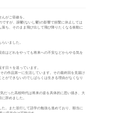
せんがご容赦を。
のですが、躁鬱(ないし鬱)の影響で頻繫に休止しては
ん落ち、そのまま飛び出して飛び降りたくなる衝動に
もらいました。
現在はどれをやっても将来への不安などからやる気を
返す日々を送っています。
らその作品第一に生活しています。その最終回を見届け
ことができないのでしばらくは生きる理由がなくなり
元気だった高校時代は将来の姿を具体的に思い描き、大
前に辞めました。
した。また並行して語学の勉強も進めており、順当に
り既に収益化は可能です。