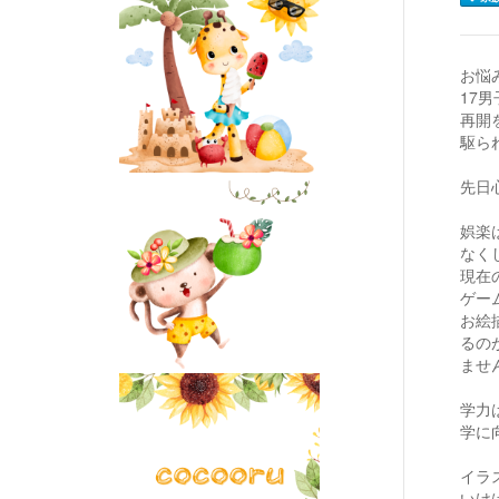
お悩
17
再開
駆ら
先日
娯楽
なく
現在
ゲー
お絵
るの
ませ
学力
学に
イラ
いけ