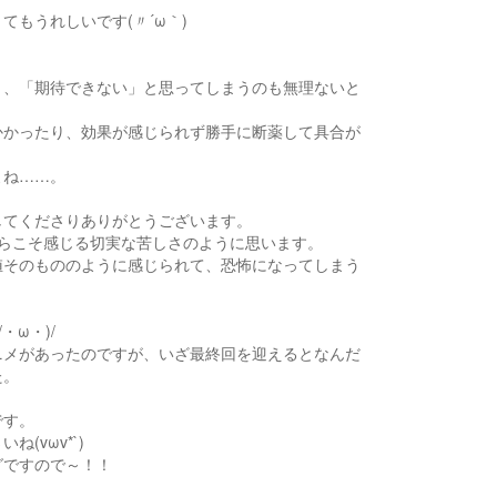
もうれしいです(〃´ω｀)
と、「期待できない」と思ってしまうのも無理ないと
かかったり、効果が感じられず勝手に断薬して具合が
よね……。
してくださりありがとうございます。
らこそ感じる切実な苦しさのように思います。
値そのもののように感じられて、恐怖になってしまう
ω・)/
ニメがあったのですが、いざ最終回を迎えるとなんだ
た。
です。
vωv*`)
グですので～！！