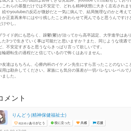
しこれらの基盤だけでは不安定で、どれも精神状態に大きく左右されま
、絵やyoutubeの反応が微妙だと一気に病んで、結局無理なのかと考え
うか正直再来年にはやり残したこと終わらせて死んでると思うんですけ
だけやし。
プライド的にも恐らく、躁鬱(鬱)が治ってから高卒認定、大学進学はあ
した3つで生きていく事は可能だと思いますか？また、同じような境遇
だ、不安定すぎると思うならきっぱり言って欲しいです。
は輪廻転生の過程だと信じているので怖くはありません。
や友達はもちろん、心療内科のイケメン先生にすら言ったことのないこ
誤用は勘弁してください。家族にも気分の落差が一切バレないレベルで
いました。
コメント
りんどう(精神保健福祉士)
ありがとう
相談者が
役に立った
共感
応援
5-12-02 17:28