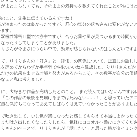
えがまとまらなくても、そのままの気持ちを教えてくれたことが私にはとて
薬のこと、先生に伝えているんですね！
痛が治まったのは良かったですが、肝心の気分の落ち込みに変化がない
います。
も双極性障害Ⅱ型で治療中ですが、合うお薬や量が見つかるまで時間が
くなったりしてしまうことがありました。
りりさんが今まさにつらい中で、効果が感じられないのはしんどいです
して、りりりさんの「好き」と「評価」の関係について、正直にお話し
校を辞めてからわずか半年弱で4桁のいいねを達成した、りりりさんだか
れだけの結果を出せる才能と努力があるからこそ、その数字が自分の価
かなぁと私は考えました。
らに、大好きな作品が完結したとのこと。 まだ読んではいないんですね(/・
も「この作品の最後を見届けるまでは死ねない……！」と思っていたア
空虚な気持ちになってあえてしばらくは見ていなかったことがありまし
こで吐き出して、少し気が楽になったと感じてもらえて本当によかった
しまた吐き出したくなったりしたら、気軽にココオルへ遊びにきてくださいね(
りりさんのペースで、りりりさんが「話したい」と思った時がタイミン