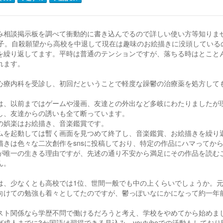
み相談掲示板を調べて衝動的に書き込んでるので詳しい使い方等知りま
男子。自殺願望から高校を中退して現在は趣味のお絵描きに没頭している
を繰り返してます。平時は普通のテンションですが、落ちる時はとこと
れます。
心療内科を受診し、初回だということで軽度な躁鬱の治療薬を処方して
は、以前まではゲームや漫画、友達との外出など多岐にわたりましたが
し、友達からの誘いも全て断っています。
の娯楽はお絵描き、音楽鑑賞です。
ムを起動しては暫く画面を見つめて終了し、音楽鑑賞、お絵描きを繰り
描きは色々な二次創作をsnsに投稿しており、特定の作品にハマってか
が唯一の生きる理由ですが、先述の通り不安から満足にその作品を読む
ん。
は、少なくとも高校では1位、世間一般でも中の上くらいでしょうか。
向けての勉強も着々としてたのですが、鬱っぽいなにかになって約一年
スト関係なら学歴不問で働けるだろうと考え、学校をやめてから始めま
ば成人までに3か国語は習得できる見込み、youtubeでの活動もしてお