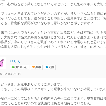
ので、心の波をどう乗りこなしていくかという、また別のスキルも大切
こでちょっと考えてみていただきたいのですが、りりりさんはもし仮にYou
ばかりだったとしても、絵を描くことや新しい言葉を学ぶこと自体は「
れとも、肯定的な反応がないならやる意味がないと感じますか？
再来年には死んでると思う」という言葉が出るほど、今は本当にギリギ
も、大好きな作品の最終回を見届けるまでは、なんとか生きようとされ
の作品が、今のりりりさんを繋ぎ止めてくれている命綱なんだと思いま
の命綱を大切にしながら、少しだけでもりりりさんの「好き」の根っこについ
りりり
役に立った
共感
応援
5-12-03 23:10
んどうさま、お返事ありがとうございます。
ょくちょくこの掲示板にアクセスして返事が来ていないか確認していた
の副作用に関してはもちろん心療内科の先生に伝えてます。現在腹痛は
シになったこともないので現状薬にはあまり期待していません。