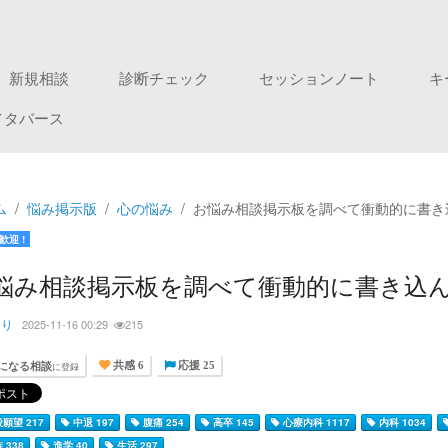
新規相談
診断チェック
セッションノート
キ
メタバース
ム
悩み掲示版
心の悩み
お悩み相談掲示板を調べて衝動的に書き
歓迎 !
悩み相談掲示板を調べて衝動的に書き込
りり
2025-11-16 00:29
215
になる相談
に登録
共感 6
応援 25
願望 217
中退 197
腹痛 254
高卒 145
心療内科 1117
内科 1034
 338
進学 40
生活 297