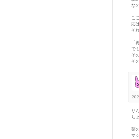
な
こ
応
そ
「
で
そ
そ
202
り
ち
薬
マ