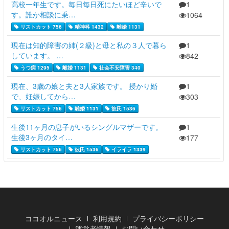
高校一年生です。毎日毎日死にたいほど辛いで
1
す。誰か相談に乗…
1064
リストカット 756
精神科 1432
離婚 1131
現在は知的障害の姉(２級)と母と私の３人で暮ら
1
しています。 …
842
うつ病 1295
離婚 1131
社会不安障害 340
現在、3歳の娘と夫と3人家族です。 授かり婚
1
で、妊娠してから…
303
リストカット 756
離婚 1131
彼氏 1536
生後11ヶ月の息子がいるシングルマザーです。
1
生後3ヶ月のタイ…
177
リストカット 756
彼氏 1536
イライラ 1339
ココオルニュース
利用規約
プライバシーポリシー
運営者情報
お問い合わせ