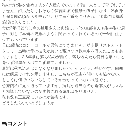
私の母は私を含め子供を3人産んでいますが誰一人として育てれてい
ません。姉ふたりはおそらく保育園頃で祖母の養子になり、私自身
も保育園の頃から夜中もひとりで留守番をさせられ、10歳の頃養護
施設に入りました。
母は3年ほど前に今の旦那さんと再婚し、その旦那さんも私や私の息
子に対して本当の親族のように関わってくれているので一緒に住ま
せてもらっています。
母は感情のコントロールが異常にできません。幼少期リストカット
をして、当時の母の彼氏が急いで駆けつけ救急車を呼んだこともあ
りますし、2.3年前は落ち込みが酷く、落ち込んだら何日も家のこと
をせず部屋から出てこず寝ていました。
最近は落ち込みは見なくなりましたが、イライラが酷いです。周囲
には態度でそれを示しますし、こちらが理由を聞いても述べない、
もしくは何でいらいらしているか分かっていない状態です。
心療内科に元々通っていますが、病院が適当なのか母本人がちゃん
と相談していないのか改善される気配はありません。
私も父も正直家にいるのが苦痛です。
どうしたらいいのでしょうか
コメント