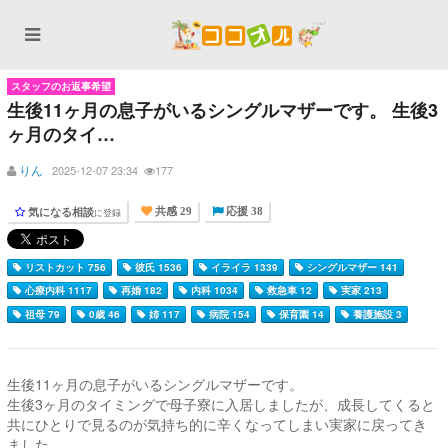
スタッフのお返事希望
生後11ヶ月の息子がいるシングルマザーです。 生後3
ヶ月のタイ…
りん
2025-12-07 23:34
177
気になる相談
に登録
共感 29
応援 38
リストカット 756
彼氏 1536
イライラ 1339
シングルマザー 141
心療内科 1117
再婚 182
内科 1034
救急車 12
実家 213
祖母 79
0歳 46
姉 117
病院 154
保育園 14
養護施設 3
生後11ヶ月の息子がいるシングルマザーです。
生後3ヶ月のタイミングで母子寮に入居しましたが、成長してくると
共にひとりで見るのが気持ち的に辛くなってしまい実家に戻ってき
ました。