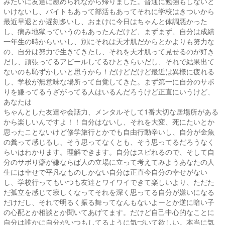
みたいに友達に慰められながら帰りました。普通に勉強もしないと
いけないし、バイトもあって部活もあってそれに学校はきついから
最近早退とか遅刻多いし、おまけに今日はちゃんと体調悪かった
し、病み地獄っていうのもあったんだけど、まずまず、自分は成績
一年生の時からいいし、別にそれは天才肌だからとかよりも努力な
の、自分は努力で生きてきたし、それを天才肌って見せるのが好き
だし、頑張ってるアピールしてるひときらいだし、それで結果出て
ないのも恥ずかしいと思うから！だけどだけど最近は異様に疲れる
し、学校が無意味な場所って自覚してきた。まず第一に自分のサボ
りを嫌ってるうざがってる人はいるんだろうけど正直にいうけど、
あなたは
ちゃんとした友達や会話力、メンタルそして1番大切な居場所がある
から楽しいんですよ！！自分はないし、それを大変、死にたいとか
思ったことないけど修学旅行とかでも自由行動辛いし、自分が金魚
の糞って感じるし、そう思ってなくとも、そう思ってるだろうなく
らいはわかります。理解できます。自分はスピれるので、そして自
分のサボり癖が嫌ならば人の立場に立って考えてみようあなたの人
生には幸せで平凡なものしかない自分は正直今自分の幸せがない
し、学校行ってもいつも友達とワイワイできて楽しいより、ただた
だ孤立を感じて寂しくなってそれを深く思ってる自分が嫌いになる
だけだし、それで明るく振る舞ってなんもないよーとか逆に暗い子
の心配とか相談とか聞いてあげてます。だけど自己中心的なことに
自分は誰かに自分がいつもしてるように気づいて欲しい。本当に気