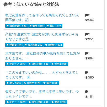
参考：似ている悩みと対処法
私は友達を作っても作っても裏切られてしまい人
2
間不信です。記…
564
自分が嫌い 642
部活 1265
悪口 1119
高校1年生女です 国語力が無いため見ずらい＆長
2
くなりますが是…
351
睡眠薬 146
友人関係 258
精神科 1432
大学生です。 最近自分の事が気持ち悪くて仕方が
1
ありません。…
604
死にたい 2877
自分が嫌い 642
大学生 955
「このままでいいのかな…。」とずっと考えてし
1
まうんです。 僕…
585
彼氏 1536
高校生 1470
部活 1265
孤立してて辛いです。本当に本当に辛いです。今
1
日もトイレでア…
181
死にたい 2877
自分が嫌い 642
部活 1265