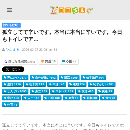
誰でも歓迎 !
孤立してて辛いです。本当に本当に辛いです。今日
もトイレでア…
ひなまる
2026-02-27 23:06
181
気になる相談
に登録
共感 19
応援 25
死にたい 2877
自分が嫌い 642
部活 1265
修学旅行 104
悪口 1119
吐き気 743
早退 146
遅刻 224
恥ずかしい 381
しんどい 1095
孤立 155
ストレス 289
友達 488
視線 15
学校 530
人生 155
心配 188
努力 65
信頼 30
旅行 31
体育 18
孤立してて辛いです。本当に本当に辛いです。今日もトイレでアホ