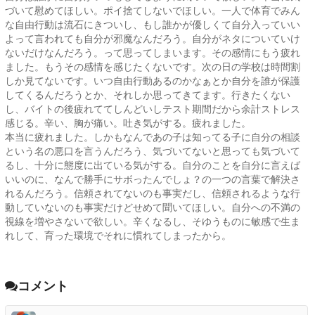
づいて慰めてほしい。ポイ捨てしないでほしい。一人で体育でみん
な自由行動は流石にきついし、もし誰かが優しくて自分入っていい
よって言われても自分が邪魔なんだろう。自分がネタについていけ
ないだけなんだろう。って思ってしまいます。その感情にもう疲れ
ました。もうその感情を感じたくないです。次の日の学校は時間割
しか見てないです。いつ自由行動あるのかなぁとか自分を誰が保護
してくるんだろうとか、それしか思ってきてます。行きたくない
し、バイトの後疲れててしんどいしテスト期間だから余計ストレス
感じる。辛い、胸が痛い。吐き気がする。疲れました。
本当に疲れました。しかもなんであの子は知ってる子に自分の相談
という名の悪口を言うんだろう、気づいてないと思っても気づいて
るし、十分に態度に出ている気がする。自分のことを自分に言えば
いいのに、なんで勝手にサボったんでしょ？の一つの言葉で解決さ
れるんだろう。信頼されてないのも事実だし、信頼されるような行
動していないのも事実だけどせめて聞いてほしい。自分への不満の
視線を増やさないで欲しい。辛くなるし、そゆうものに敏感で生ま
れして、育った環境でそれに慣れてしまったから。
コメント