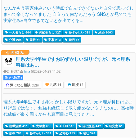
なんかもう実家住みという時点で自立できてないと自分で思ってし
まって辛くなってました 自立って何なんだろう SNSとか見てても
実家住み=自立できてないとか出てくる...
一人暮らし 964
実家暮らし 327
恥ずかしい 381
結婚 1063
介護 205
同居 62
実家 213
婚活 16
心の悩み
理系大学4年生ですお恥ずかしい限りですが、元々理系
科目はあ…
2
597
hina
2022-04-29 11:02
誰でも歓迎 !
気になる相談
に登録
共感 14
応援 12
理系大学4年生です お恥ずかしい限りですが、元々理系科目はあま
り得意ではなく、勉強も継続して取り組めないタチなのに、高校時
代成績が良く周りからも真面目に見えてたと...
就職活動 411
大学生 955
ADHD 518
自己嫌悪 442
研究室 61
依存 781
恥ずかしい 381
恐怖心 155
嘔吐 341