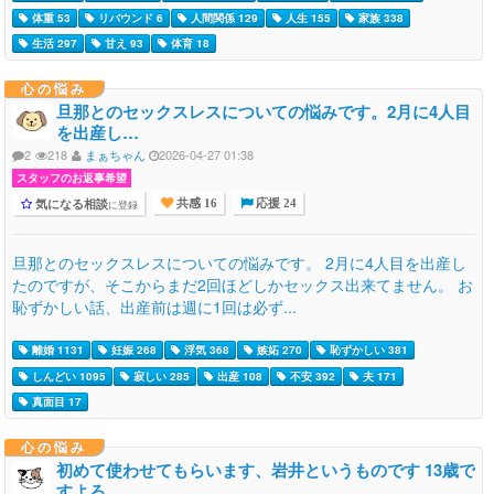
体重 53
リバウンド 6
人間関係 129
人生 155
家族 338
生活 297
甘え 93
体育 18
心の悩み
旦那とのセックスレスについての悩みです。2月に4人目
を出産し…
2
218
まぁちゃん
2026-04-27 01:38
スタッフのお返事希望
気になる相談
に登録
共感 16
応援 24
旦那とのセックスレスについての悩みです。 2月に4人目を出産し
たのですが、そこからまだ2回ほどしかセックス出来てません。 お
恥ずかしい話、出産前は週に1回は必ず...
離婚 1131
妊娠 268
浮気 368
嫉妬 270
恥ずかしい 381
しんどい 1095
寂しい 285
出産 108
不安 392
夫 171
真面目 17
心の悩み
初めて使わせてもらいます、岩井というものです 13歳で
すよろ…