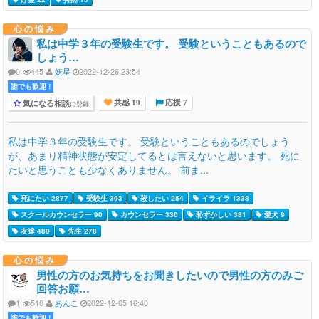
心の悩み
私は中学３年の受験生です。 受験ということもあるので
しょう…
0
445
妖星
2022-12-26 23:54
誰でも歓迎 !
気になる相談
に登録
共感 19
応援 7
私は中学３年の受験生です。 受験ということもあるのでしょう
が、あまり精神状態が安定してるとは言えないと思います。 死に
たいと思うことも少なくありません。 前ま...
死にたい 2877
受験生 393
殺したい 254
イライラ 1338
スクールカウンセラー 90
カウンセラー 330
恥ずかしい 381
愛犬 9
友達 488
先生 278
心の悩み
男性の方のお気持ちをお聞きしたいので男性の方のみご
回答お願…
1
510
あんこ
2022-12-05 16:40
誰でも歓迎 !