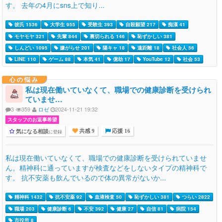
す。 去年の4月にsns上で知り...
彼氏 1536
大学生 955
受験生 393
自殺願望 217
痴漢 41
モヤモヤ 321
先輩 844
裏切られる 146
恥ずかしい 381
しんどい 1095
嫌がらせ 201
陽キャ 18
遠距離 18
社会人 56
LINE 110
ゲーム 88
本気 41
億劫 17
YouTube 12
社会 53
心の悩み
私は現在働いていなくて、職場での健康診断を受けられ
ていませ…
3
359
ロゼ
2024-11-21 19:32
スタッフのお返事希望
気になる相談
に登録
共感 9
応援 16
私は現在働いていなくて、職場での健康診断を受けられていませ
ん。精神科に通っていますが検査などをしないタイプの精神科で
す。 抗不安薬も飲んでいるので体の異常がないか...
精神科 1432
抗不安薬 92
血液検査 50
恥ずかしい 381
つらい 2822
職場 203
健康診断 6
不安 392
健康 27
自信 81
病院 154
市役所 8