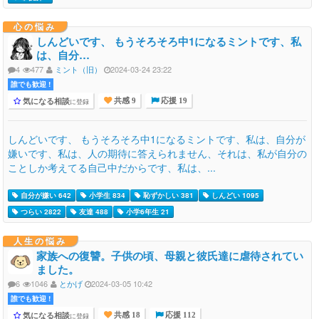
心の悩み
しんどいです、 もうそろそろ中1になるミントです、私
は、自分…
4
477
ミント（旧）
2024-03-24 23:22
誰でも歓迎 !
気になる相談
に登録
共感 9
応援 19
しんどいです、 もうそろそろ中1になるミントです、私は、自分が
嫌いです、私は、人の期待に答えられません、それは、私が自分の
ことしか考えてる自己中だからです、私は、...
自分が嫌い 642
小学生 834
恥ずかしい 381
しんどい 1095
つらい 2822
友達 488
小学6年生 21
人生の悩み
家族への復讐。子供の頃、母親と彼氏達に虐待されてい
ました。
6
1046
とかげ
2024-03-05 10:42
誰でも歓迎 !
気になる相談
に登録
共感 18
応援 112