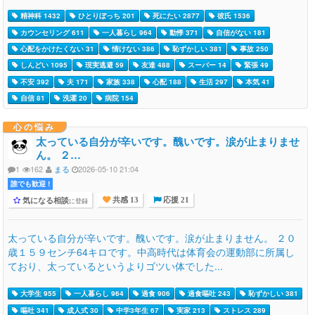
精神科 1432
ひとりぼっち 201
死にたい 2877
彼氏 1536
カウンセリング 611
一人暮らし 964
動悸 371
自信がない 181
心配をかけたくない 31
情けない 386
恥ずかしい 381
事故 250
しんどい 1095
現実逃避 59
友達 488
スーパー 14
緊張 49
不安 392
夫 171
家族 338
心配 188
生活 297
本気 41
自信 81
洗濯 20
病院 154
心の悩み
太っている自分が辛いです。醜いです。涙が止まりませ
ん。 ２…
1
162
まる
2026-05-10 21:04
誰でも歓迎 !
気になる相談
に登録
共感 13
応援 21
太っている自分が辛いです。醜いです。涙が止まりません。 ２０
歳１５９センチ64キロです。中高時代は体育会の運動部に所属し
ており、太っているというよりゴツい体でした...
大学生 955
一人暮らし 964
過食 906
過食嘔吐 243
恥ずかしい 381
嘔吐 341
成人式 30
中学3年生 67
実家 213
ストレス 289