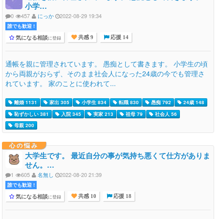
小学…
0
457
にっか
2022-08-29 19:34
誰でも歓迎 !
気になる相談
に登録
共感 9
応援 14
通帳を親に管理されています。 愚痴として書きます。 小学生の頃
から両親がおらず、そのまま社会人になった24歳の今でも管理さ
れています。 家のことに使われて...
離婚 1131
家出 305
小学生 834
転職 830
愚痴 792
24歳 148
恥ずかしい 381
入院 345
実家 213
祖母 79
社会人 56
母親 200
心の悩み
大学生です。 最近自分の事が気持ち悪くて仕方がありま
せん。…
1
605
名無し
2022-08-20 21:39
誰でも歓迎 !
気になる相談
に登録
共感 10
応援 18