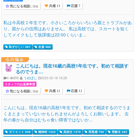
気になる相談
に登録
共感 13
応援 7
私は今高校２年生です。小さいころからいろいろ親とトラブルがあ
り、親からの信用はありません。 私は高校では、スカートを短く
してメイクもして放課後は22:00くらいま...
恥ずかしい 381
友達 488
心の悩み
こんにちは。現在16歳の高校1年生です。初めて相談す
るのでうま…
4
859
うめぼし
2023-02-18 16:28
スタッフのお返事希望
気になる相談
に登録
共感 12
応援 12
こんにちは。現在16歳の高校1年生です。初めて相談するのでうま
くまとまっていないかもしれませんがよろしくお願いします。 去
年の春から自分はむちゃ食い障害ではないか...
ダイエット 630
精神科 1432
高校生 1470
罪悪感 798
受験生 393