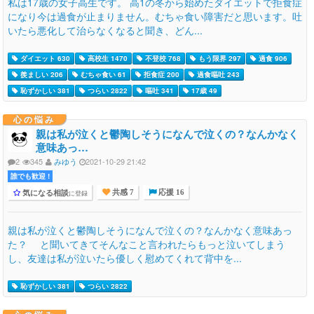
私は17歳の女子高生です。 高1の冬から始めたダイエットで拒食症
になり今は過食が止まりません。むちゃ食い障害だと思います。吐
いたら悪化して治らなくなると聞き、どん...
ダイエット 630
高校生 1470
不登校 768
もう限界 297
過食 906
羨ましい 206
むちゃ食い 61
拒食症 200
過食嘔吐 243
恥ずかしい 381
つらい 2822
嘔吐 341
17歳 49
心の悩み
親は私が泣くと鬱陶しそうになんで泣くの？なんかなく
意味あっ…
2
345
みゆう
2021-10-29 21:42
誰でも歓迎 !
気になる相談
に登録
共感 7
応援 16
親は私が泣くと鬱陶しそうになんで泣くの？なんかなく意味あっ
た？ と聞いてきてそんなこと言われたらもっと泣いてしまう
し、友達は私が泣いたら優しく慰めてくれて背中を...
恥ずかしい 381
つらい 2822