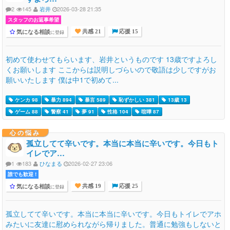
2
145
岩井
2026-03-28 21:35
スタッフのお返事希望
気になる相談
に登録
共感 21
応援 15
初めて使わせてもらいます、岩井というものです 13歳ですよろし
くお願いします ここからは説明しづらいので敬語は少しですがお
願いいたします 僕は中1で初めて...
ケンカ 98
暴力 894
暴言 589
恥ずかしい 381
13歳 13
ゲーム 88
警察 41
夢 91
性格 104
喧嘩 87
心の悩み
孤立してて辛いです。本当に本当に辛いです。今日もト
イレでア…
1
183
ひなまる
2026-02-27 23:06
誰でも歓迎 !
気になる相談
に登録
共感 19
応援 25
孤立してて辛いです。本当に本当に辛いです。今日もトイレでアホ
みたいに友達に慰められながら帰りました。普通に勉強もしないと