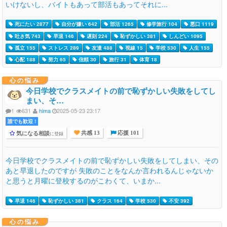
いけないし、バイトもあって部活もあってそれに...
死にたい 2877
自分が嫌い 642
部活 1265
修学旅行 104
悪口 1119
吐き気 743
早退 146
遅刻 224
恥ずかしい 381
しんどい 1095
孤立 155
ストレス 289
友達 488
視線 15
学校 530
人生 155
心配 188
努力 65
信頼 30
旅行 31
体育 18
心の悩み
今日学校でクラスメイトの前で恥ずかしい失敗をしてし
まい、そ…
1
631
hima
2025-05-23 23:17
誰でも歓迎 !
気になる相談
に登録
共感 13
応援 101
今日学校でクラスメイトの前で恥ずかしい失敗をしてしまい、その
あと早退したのですが 失敗のことをなんか言われるんじゃないか
と思うと月曜に登校するのがこわくて、いまか...
早退 146
恥ずかしい 381
クラス 164
学校 530
不安 392
心の悩み