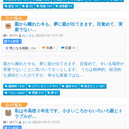
彼女 70
妻 22
性格 104
保育園 14
心の悩み
親から離れた今も、夢に親が出てきます。目覚めて、実
家でない…
1
394
ねこさん
2023-06-12 01:50
誰でも歓迎 !
気になる相談
に登録
共感 7
応援 11
親から離れた今も、夢に親が出てきます。目覚めて、今いる場所が
実家でないことに気づいてホッとします。 うちは精神的、経済的
な虐待だったのですが、幸せな家庭ではな...
精神科 1432
カウンセリング 611
虐待 610
恥ずかしい 381
つらい 2822
実家 213
夢 91
心の悩み
私は今高校２年生です。小さいころからいろいろ親とト
ラブルが…
1
379
まいか
2023-06-01 23:50
誰でも歓迎 !