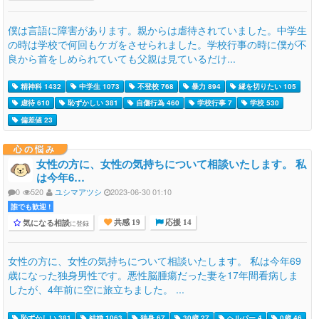
僕は言語に障害があります。親からは虐待されていました。中学生
の時は学校で何回もケガをさせられました。学校行事の時に僕が不
良から首をしめられていても父親は見ているだけ...
精神科 1432
中学生 1073
不登校 768
暴力 894
縁を切りたい 105
虐待 610
恥ずかしい 381
自傷行為 460
学校行事 7
学校 530
偏差値 23
心の悩み
女性の方に、女性の気持ちについて相談いたします。 私
は今年6…
0
520
ユシマアツシ
2023-06-30 01:10
誰でも歓迎 !
気になる相談
に登録
共感 19
応援 14
女性の方に、女性の気持ちについて相談いたします。 私は今年69
歳になった独身男性です。悪性脳腫瘍だった妻を17年間看病しま
したが、4年前に空に旅立ちました。 ...
恥ずかしい 381
結婚 1063
独身 67
30歳 27
ヘルパー 4
0歳 46