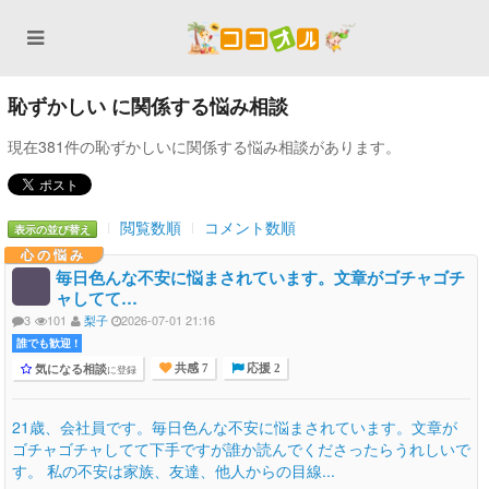
恥ずかしい に関係する悩み相談
現在381件の恥ずかしいに関係する悩み相談があります。
閲覧数順
コメント数順
表示の並び替え
心の悩み
毎日色んな不安に悩まされています。文章がゴチャゴチ
ャしてて…
3
101
梨子
2026-07-01 21:16
誰でも歓迎 !
気になる相談
に登録
共感 7
応援 2
21歳、会社員です。毎日色んな不安に悩まされています。文章が
ゴチャゴチャしてて下手ですが誰か読んでくださったらうれしいで
す。 私の不安は家族、友達、他人からの目線...