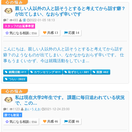
心の悩み
親しい人以外の人と話そうとすると考えてから話す癖？
が出てしまい、なおらず辛いです
7
493
優
2022-01-05 18:13
スタッフのお返事希望
気になる相談
に登録
共感 13
応援 14
こんにちは。親しい人以外の人と話そうとすると考えてから話す
癖？のようなものが出てしまい、なかなかなおらず辛いです。 仕
事もうまくいかず、今は就職活動をしていま...
就職活動 411
カウンセリング 611
恥ずかしい 381
面接 462
つらい 2822
心の悩み
私は現在大学2年生です。 課題に毎日追われている状況
で、この…
1
1123
あいうえお
2021-12-24 23:00
誰でも歓迎 !
気になる相談
に登録
共感 46
応援 46