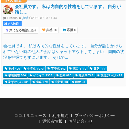
心の悩み
会社員です。 私は内向的な性格をしています。 自分が
話し…
1
595
真綾
2021-09-23 11:43
誰でも歓迎 !
気になる相談
に登録
共感 18
応援 8
会社員です。 私は内向的な性格をしています。 自分が話しかけら
れていない時の他人の会話はシャットアウトしてしまい、周囲の状
況を把握できずにいます。 それで...
妄想 409
中学生 1073
不安感 342
悪口 1119
貧乏 114
被害妄想 304
イライラ 1338
怒り 880
吐き気 743
友達がいない 95
恥ずかしい 381
進路 379
会社員 68
同僚 83
ココオルニュース
利用規約
プライバシーポリシー
運営者情報
お問い合わせ