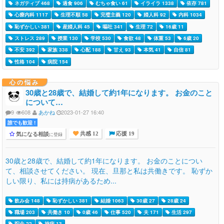
ネガティブ 468
過食 906
むちゃ食い 61
イライラ 1338
依存 781
心療内科 1117
生理不順 58
完璧主義 120
婦人科 92
内科 1034
恥ずかしい 381
産婦人科 45
嘔吐 341
生理 72
16歳 11
ストレス 289
授業 130
学校 530
食欲 48
体重 53
6歳 20
不安 392
家族 338
心配 188
甘え 93
本気 41
自信 81
性格 104
病院 154
心の悩み
30歳と28歳で、結婚して約1年になります。 お金のこと
について…
9
608
あかね
2023-01-27 16:40
誰でも歓迎 !
気になる相談
に登録
共感 12
応援 19
30歳と28歳で、結婚して約1年になります。 お金のことについ
て、相談させてください。 現在、旦那と私は共働きです。 恥ずか
しい限り、私には持病があるため...
飲み会 148
恥ずかしい 381
結婚 1063
30歳 27
28歳 24
職場 203
共働き 10
0歳 46
仕事 520
夫 171
生活 297
貯金 22
持病 13