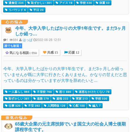
過食症 234
恥ずかしい 381
アイス 19
学校 530
体重 53
リバウンド 6
平日 23
心の悩み
今年、大学入学したばかりの大学1年生です。まだ3ヶ月
しか経っ…
1
684
はっぱ
2022-06-28 12:51
誰でも歓迎 !
気になる相談
に登録
共感 15
応援 12
今年、大学入学したばかりの大学1年生です。まだ3ヶ月しか経っ
ていませんが既に大学に行きたくありません。かなりの甘えだと思
っているのは分かっていますが大学を辞めたいと...
一人暮らし 964
不登校 768
怒り 880
迷惑をかけたくない 78
恥ずかしい 381
進路 379
資格 233
実家 213
学校 530
仕事 520
不安 392
人間関係 129
心配 188
編入 7
病気の悩み
65歳大企業の元主席技師でいま国立大の社会人博士後期
課程学生です。