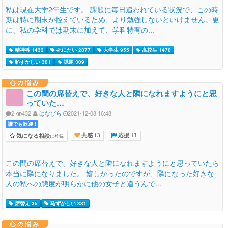
私は現在大学2年生です。 課題に毎日追われている状況で、この時
期は特に期末が控えているため、より勉強しないといけません。更
に、私の学科では期末に加えて、学科特有の...
精神科 1432
死にたい 2877
大学生 955
高校生 1470
恥ずかしい 381
課題 309
心の悩み
この間の席替えで、好きな人と隣になれますようにと思
っていた…
2
432
はなびら
2021-12-08 16:48
誰でも歓迎 !
気になる相談
に登録
共感 13
応援 13
この間の席替えで、好きな人と隣になれますようにと思っていたら
本当に隣になりました。 嬉しかったのですが、隣になった好きな
人の私への態度が明らかに他の女子と違うんで...
席替え 35
恥ずかしい 381
心の悩み