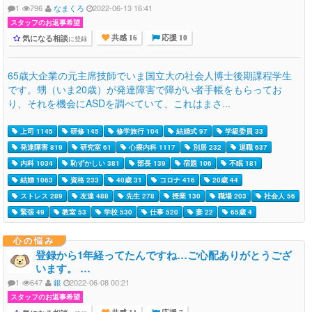
1
796
なまくろ
2022-06-13 16:41
スタッフのお返事希望
気になる相談
に登録
共感 16
応援 10
65歳大企業の元主席技師でいま国立大の社会人博士後期課程学生
です。甥（いま20歳）が発達障害で障がい者手帳をもらってお
り、それを機会にASDを調べていて、これはまさ...
上司 1145
研修 145
修学旅行 104
結婚式 97
学級委員 33
発達障害 819
研究室 61
心療内科 1117
別居 232
退職 637
内科 1034
恥ずかしい 381
部長 139
宿題 106
不眠 181
結婚 1063
資格 233
40歳 31
コロナ 416
20歳 44
ストレス 289
友達 488
先生 278
授業 130
職場 203
社会人 56
緊張 49
教室 53
学校 530
仕事 520
妻 22
65歳 4
心の悩み
登録から1年経ってたんですね…ご心配ありがとうござ
います。 …
1
647
銀
2022-06-08 00:21
スタッフのお返事希望