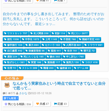
気になる相談
に登録
共感 11
応援 7
自分の今までの事を少し書き出してみます。 整理のためですがお
目汚し失礼します。 こういうところって、何から話せばいいのか
分からないんです。 最近ショッ...
リストカット 757
友人関係 258
初診 114
死にたい 2877
彼氏 1536
中学生 1073
上司 1145
不登校 768
情緒不安定 433
修学旅行 104
暴力 894
セクハラ 102
人間不信 681
トラウマ 691
自己嫌悪 442
保健室登校 56
孤独 441
依存 781
寝不足 72
遅刻 224
死にたくなる 185
惨め 202
申し訳ない 760
恥ずかしい 381
実習 198
孤独感 117
無気力 130
コロナ 416
生理 72
ストレス 289
職場 203
偏差値 23
ゲーム 88
心の悩み
なんかもう実家住みという時点で自立できてないと自分
で思って…
3
575
さかな
2022-05-12 18:26
誰でも歓迎 !
気になる相談
に登録
共感 17
応援 13