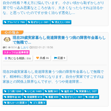
自分の性格？考え方に悩んでいます。 小さい頃から恥ずかしがり
屋で引っ込み思案なところがあり、大きくなったらそれは治るか
な、と思っていたのですが全く治らず悪化し...
アルバイト 766
恥ずかしい 381
消えたい 359
心の悩み
現在29歳実家暮らし発達障害兼うつ病の障害年金暮らし
で無職で…
5
1614
しおり
2022-01-21 19:56
スタッフのお返事希望
気になる相談
に登録
共感 16
応援 9
現在29歳実家暮らし発達障害兼うつ病の障害年金暮らしで無職で
す。精神科に受診して10年になります。自分が実家ですごすのは
家族との関係上限界なんですが、うつや発達障害...
うつ病 1295
いじめ 1485
無職 341
偏見 85
実家暮らし 327
障害年金 86
発達障害 819
毒親 955
恥ずかしい 381
29歳 25
散らかった部屋 3
ゴミ屋敷 8