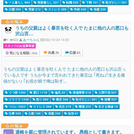
一人暮らし 964
実家暮らし 327
転職 830
下痢 101
恥ずかしい 381
介護 205
実家 213
ストレス 289
学校 530
母親 200
心の悩み
うちの父親はよく暴言を吐く人で たまに他の人の悪口も
沢山言…
1
622
あーちゃん
2022-10-24 14:03
スタッフのお返事希望
気になる相談
に登録
共感 26
応援 65
うちの父親はよく暴言を吐く人で たまに他の人の悪口も沢山言っ
ている人です うちが今まで言われてきた暴言は ｢死ね｣｢生きる価
値がない｣ ｢お前が娘で俺は恥ず...
うつ病 1295
悪口 1119
偏見 85
発達障害 819
人間不信 681
イライラ 1338
怒り 880
暴言 589
恥ずかしい 381
後輩 237
つらい 2822
ストレス 289
先生 278
職場 203
生きる価値 18
仕事 520
心配 188
母親 200
自信 81
心の悩み
通帳を親に管理されています。 愚痴として書きます。