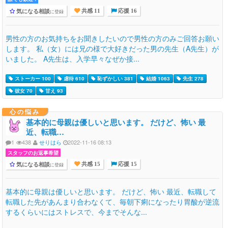
気になる相談
に登録
共感 11
応援 16
男性の方のお気持ちをお聞きしたいので男性の方のみご回答お願い
します。 私（女）には兄の様で大好きだった男の先生（A先生）が
いました。 A先生は、入学早々なぜか接...
ストーカー 100
虐待 610
恥ずかしい 381
結婚 1063
先生 278
彼女 70
甘え 93
心の悩み
基本的に母親は優しいと思います。 だけど、怖い 最
近、転職…
1
438
せりはら
2022-11-16 08:13
スタッフのお返事希望
気になる相談
に登録
共感 15
応援 15
基本的に母親は優しいと思います。 だけど、怖い 最近、転職して
転職した先があんまり合わなくて、毎朝下痢になったり胃酸が逆流
するくらいにはストレスで、今までそんな...