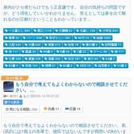
身内がクセ者だらけでもう正直嫌です。 自分の気持ちの問題です
が、どう消化していいかわかりません。 答えとしては家を出て離
れるのが正解だということもわかっています...
一人暮らし 964
悪口 1119
介護職 62
引越し 138
小学生 834
侮辱 52
パート 648
恥ずかしい 381
60代 25
結婚 1063
入院 345
介護 205
実家 213
祖母 79
要介護 3
訪問看護 11
弟 111
親戚 35
90歳 3
0歳 46
1歳 22
ゲーム 88
姉 117
仕事 520
家族 338
母親 200
生活 297
努力 65
64歳 2
65歳 4
性格 104
喧嘩 87
93歳 2
ASD 16
自営業 8
54歳 2
心の悩み
もう自分で考えてもよくわからないので相談させてくだ
さい。 …
4
391
もぐ
2024-12-06 01:00
誰でも歓迎 !
気になる相談
に登録
共感 13
応援 10
もう自分で考えてもよくわからないので相談させてください。 私
(高2)には1個上の先輩で、彼氏ではないんですが両想いのkがいま