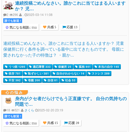
連続投稿ごめんなさい。誰かこれに当てはまる人います
か？ 児…
2
296
.
2025-03-14 11:08
誰でも歓迎 !
気になる相談
に登録
共感 5
応援 13
連続投稿ごめんなさい。誰かこれに当てはまる人いますか？ 児童
保健所に行く条件を調べている最中に出てきたものです。 母親に
愛されなかった子の特徴は？ ・親か...
うつ病 1295
適応障害 333
保健所 25
孤独 441
本当の自分 145
依存 781
恥ずかしい 381
自分がわからない 14
ストレス 289
不安 392
母親 200
自信 81
社会 53
心の悩み
身内がクセ者だらけでもう正直嫌です。 自分の気持ちの
問題で…
18
521
さくら
2025-02-20 23:19
誰でも歓迎 !
気になる相談
に登録
共感 15
応援 20