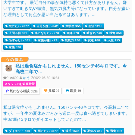
大学生です。 最近自分の事が気持ち悪くて仕方がありません。嫌
いすぎて吐き気や頭痛、無気力脱力等になっています。自分が嫌い
な理由として何点か思い当たる節はあります。...
死にたい 2877
自分が嫌い 642
大学生 955
部活 1265
人間不信 681
楽になりたい 278
頭痛 578
吐き気 743
後悔 858
恥ずかしい 381
家族が嫌い 22
無気力 130
友達 488
人生 155
家族 338
心の悩み
私は過食症かもしれません。150センチ46キロです。今
高校二年で…
2
600
ゆう
2022-06-30 16:31
スタッフのお返事希望
気になる相談
に登録
共感 20
応援 19
私は過食症かもしれません。150センチ46キロです。今高校二年で
すが、一年生の夏休みごろから週に一度は食べ過ぎてしまいます。
中3の時45キロでダイエットしていたので...
ダイエット 630
死にたい 2877
彼氏 1536
夏休み 369
過食 906