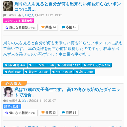
周りの人を見ると自分が何も出来ない何も知らないポン
コツに思…
1
539
せいなん
2021-11-21 19:42
スタッフのお返事希望
気になる相談
に登録
共感 14
応援 16
周りの人を見ると自分が何も出来ない何も知らないポンコツに思え
て辛いです。 車の免許を何年か前に取得したのですが、駐車が出
来ず人を乗せるのが恥ずかしく車に乗る事が怖...
自己嫌悪 442
アームカット 56
心療内科 1117
死にたくなる 185
内科 1034
恥ずかしい 381
つらい 2822
寂しい 285
心の悩み
私は17歳の女子高生です。 高1の冬から始めたダイエッ
トで拒食…
0
597
ぱむ
2021-11-02 23:07
誰でも歓迎 !
気になる相談
に登録
共感 13
応援 18