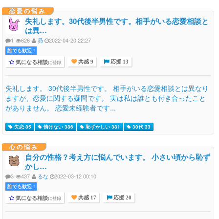
恋愛の悩み
失礼します。30代後半男性です。相手がいる恋愛相談と
は異…
1
626
昴
2022-04-20 22:27
誰でも歓迎 !
気になる相談
に登録
共感 9
応援 13
失礼します。 30代後半男性です。 相手がいる恋愛相談とは異なり
ますが、恋愛に関する疑問です。 実は私は誰とも付き合ったこと
がありません。 恋愛未経験者です...
失恋 85
情けない 386
恥ずかしい 381
30代 33
心の悩み
自分の性格？考え方に悩んでいます。 小さい頃から恥ず
かし…
3
437
るな
2022-03-12 00:10
誰でも歓迎 !
気になる相談
に登録
共感 17
応援 20