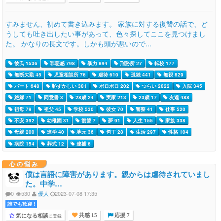
すみません、初めて書き込みます。 家族に対する復讐の話で、ど
うしても吐き出したい事があって、色々探してここを見つけまし
た。 かなりの長文です。しかも頭が悪いので...
彼氏 1536
罪悪感 798
暴力 894
刑務所 27
転校 177
無断欠勤 45
児童相談所 76
虐待 610
孤独 441
無視 829
パート 648
恥ずかしい 381
ボロボロ 202
つらい 2822
入院 345
絶縁 71
同意書 3
28歳 24
実家 213
23歳 17
友達 488
祖母 79
祖父 45
学校 530
彼女 70
警察 41
仕事 520
不安 392
幼稚園 31
復讐 7
夢 91
人生 155
家族 338
母親 200
進学 40
地元 36
包丁 28
生活 297
性格 104
病院 154
葬式 12
逮捕 6
心の悩み
僕は言語に障害があります。親からは虐待されていまし
た。中学…
0
530
優人
2023-07-08 17:35
誰でも歓迎 !
気になる相談
に登録
共感 15
応援 7