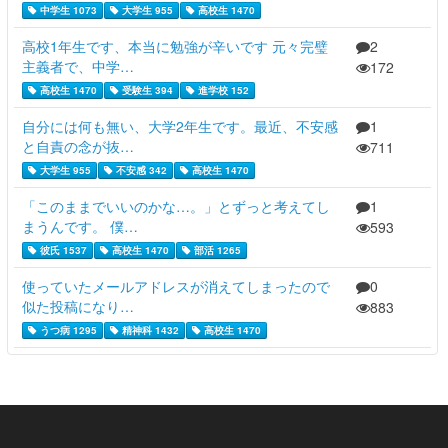
中学生 1073
大学生 955
高校生 1470
高校1年生です、本当に勉強が辛いです 元々完璧
2
主義者で、中学…
172
高校生 1470
受験生 394
進学校 152
自分には何も無い、大学2年生です。最近、不安感
1
と自責の念が抜…
711
大学生 955
不安感 342
高校生 1470
「このままでいいのかな…。」とずっと考えてし
1
まうんです。 僕…
593
彼氏 1537
高校生 1470
部活 1265
使っていたメールアドレスが消えてしまったので
0
似た投稿になり…
883
うつ病 1295
精神科 1432
高校生 1470