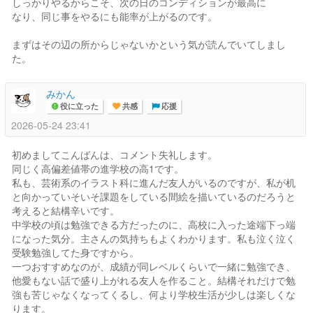
しっかりやるからこそ、次の日のコンディションが最高に
なり、同じ事をやるにも能率が上がるのです。
まずはその辺の所からじゃないかという気が読んでいてしまし
た。
みかん
役に立った
共感
応援
2026-05-24 23:41
初めましてこんばんは、コメント失礼します。
同じく高偏差値帯の進学校の高1です。
私も、芸術系のイラスト科に進んだ友人がいるのですが、私が机
と向かっていそいそ課題をしている間絵を描いているのだろうと
考えると結構辛いです。
中学校の頃は勉強できる方だったのに、高校に入った途端下っ端
になった気分。主さんの気持ちもよくわかります。私も泣く泣く
受験勉強してた身ですから。
一つおすすめなのが、成績が同レベルくらいで一緒に勉強でき、
他愛もない話で盛り上がれる友人を作ること。結構それだけで勉
強も苦じゃなくなってくるし、何より学校生活が少しは楽しくな
ります。