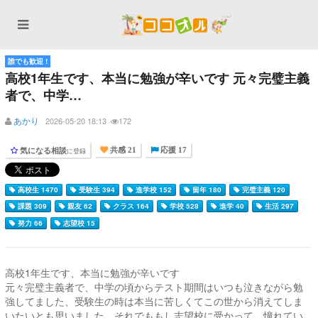
誰でも歓迎 !
高校1年生です、本当に勉強が辛いです 元々完璧主義
者で、中学…
あかり
2026-05-20 18:13
172
気になる相談
に登録
共感 21
応援 17
高校生 1470
受験生 394
進学校 152
留年 180
完璧主義 120
課題 309
親友 62
クラス 164
学校 528
進学 40
生活 297
努力 66
志望校 15
高校1年生です、本当に勉強が辛いです
元々完璧主義者で、中学の頃からテスト期間はいつも泣きながら勉
強してました、受験生の時は本当に苦しくてこの世から消えてしま
いたいとも思いました、それでももし志望校に受かって、憧れてい