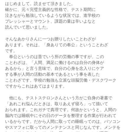
はじめまして。読ませて頂きました。
確かに、元々完璧主義的な性格で、テスト期間に
泣きながら勉強しているような状況では、進学校の
プレッシャーとマウント、課題の量は辛いよなと
読んでいて思いました。
そんなあかりさんに一つお贈りしたいことわざが
あります。それは、「身ありての奉公」ということわざ
です。
奉公というのは昔でいう所の労働の事ですが、この
ことわざは、「人間、満足に働けるのは自分の身体が
あるから」と言う意味で、自分の心身を念入りにケア
する事が人間の活動の基本であるという事を表した
ことわざです。学校の勉強も立派な頭脳労働・デスクワーク
ですからこれはあてはまります。
他にも、テストステロンさんという方がご自身の著書で
「あれこれ悩んだときは、取りあえず寝ろ」って描いて
おられます。これガチで真理です。何故かというと、人間の
脳内では睡眠中にその日のデータを整理する作業が行われて
いるからです。だから人間に取っての睡眠ってのは、パソコン
やスマフォに取ってのメンテナンスと同じなんです。メンテを