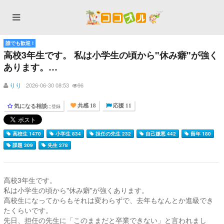
誰でも歓迎 !
高校3年生です。 私は小学生の頃から"休み癖"が強く
あります。…
りり
2026-06-30 08:53
96
気になる相談
に登録
共感 18
応援 11
高校生 1470
小学生 834
担任の先生 232
自己嫌悪 442
留年 180
課題 309
先生 278
高校3年生です。
私は小学生の頃から"休み癖"が強くあります。
高校生になってからもそれは変わらずで、去年もなんとか進級でき
たくらいです。
先日、担任の先生に「このままだと卒業できない」と言われまし