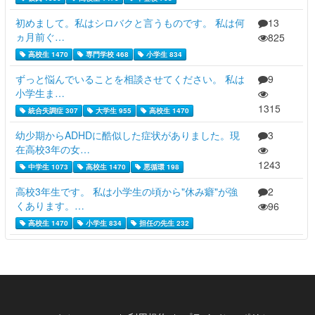
初めまして。私はシロバクと言うものです。 私は何
13
ヵ月前ぐ…
825
高校生 1470
専門学校 468
小学生 834
ずっと悩んでいることを相談させてください。 私は
9
小学生ま…
1315
統合失調症 307
大学生 955
高校生 1470
幼少期からADHDに酷似した症状がありました。現
3
在高校3年の女…
1243
中学生 1073
高校生 1470
悪循環 198
高校3年生です。 私は小学生の頃から"休み癖"が強
2
くあります。…
96
高校生 1470
小学生 834
担任の先生 232