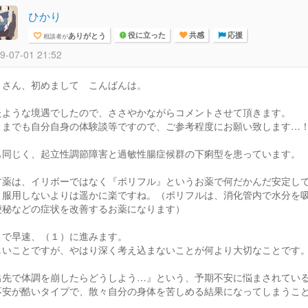
ひかり
ありがとう
相談者が
役に立った
共感
応援
9-07-01 21:52
ささん、初めまして こんばんは。
たような境遇でしたので、ささやかながらコメントさせて頂きます。
くまでも自分自身の体験談等ですので、ご参考程度にお願い致します…
も同じく、起立性調節障害と過敏性腸症候群の下痢型を患っています。
方薬は、イリボーではなく『ポリフル』というお薬で何だかんだ安定し
、服用しないよりは遥かに楽ですね。（ポリフルは、消化管内で水分を
便秘などの症状を改善するお薬になります）
こで早速、（１）に進みます。
しいことですが、やはり深く考え込まないことが何より大切なことです
出先で体調を崩したらどうしよう…』という、予期不安に悩まされてい
不安が酷いタイプで、散々自分の身体を苦しめる結果になってしまうこ