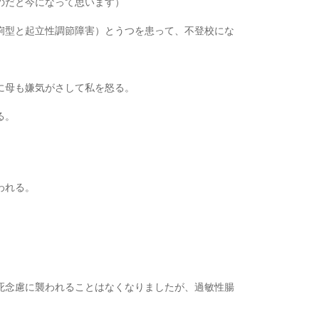
のだと今になって思います）
痢型と起立性調節障害）とうつを患って、不登校にな
に母も嫌気がさして私を怒る。
る。
われる。
死念慮に襲われることはなくなりましたが、過敏性腸