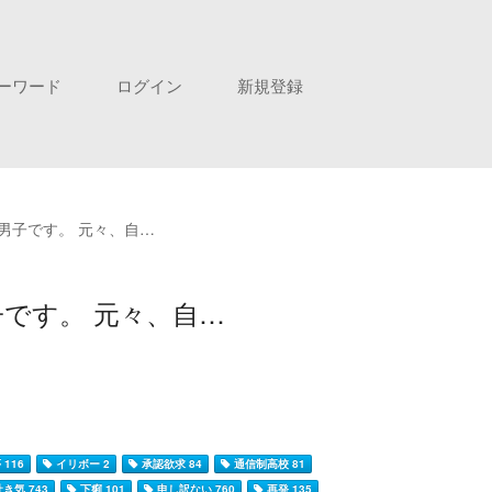
ーワード
ログイン
新規登録
男子です。 元々、自…
です。 元々、自…
 116
イリボー 2
承認欲求 84
通信制高校 81
き気 743
下痢 101
申し訳ない 760
再発 135