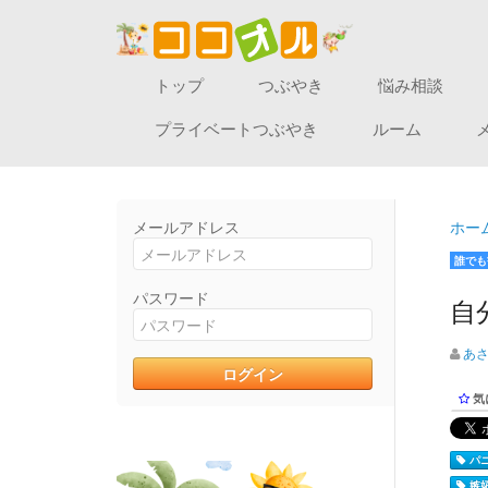
トップ
つぶやき
悩み相談
プライベートつぶやき
ルーム
メールアドレス
ホー
誰でも
パスワード
自
あ
気
パニ
嫉妬