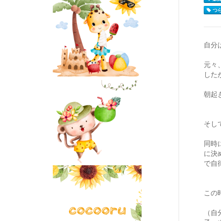
つら
自分
元々
した
朝起
そし
同時
に決
で自
この
（自