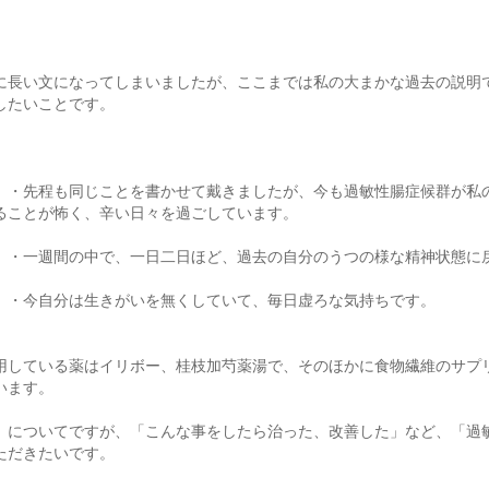
に長い文になってしまいましたが、ここまでは私の大まかな過去の説明
したいことです。
）・先程も同じことを書かせて戴きましたが、今も過敏性腸症候群が私
ることが怖く、辛い日々を過ごしています。
）・一週間の中で、一日二日ほど、過去の自分のうつの様な精神状態に
）・今自分は生きがいを無くしていて、毎日虚ろな気持ちです。
用している薬はイリボー、桂枝加芍薬湯で、そのほかに食物繊維のサプ
います。
）についてですが、「こんな事をしたら治った、改善した」など、「過
ただきたいです。