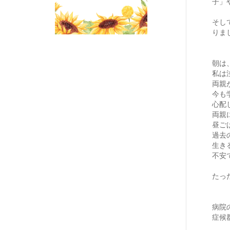
子」
そし
りま
朝は
私は
両親
今も
心配
両親
昼ご
過去
生き
不安
たっ
病院
症候