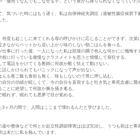
や「優秀でなんでもこなせる子」という座から降りられなくなっていた
て、気づいた時にはもう遅く、私は自律神経失調症（過敏性腸症候群下
した。
、何度も起こしに来てくれる母の呼びかけに応じることができず、次第
泣きながらベットから這い上がり味のしない朝ごはんを食べる。
が仕事に行った後、一人になった私は部屋の隅で色んな何かにに懺悔す
学校に行っている傲慢なクラスメイトを思うと憤慨して発狂する。
して電話をかけてくる教師に何故か酷く怯えて動けない。
に話しかけられてもパニックになって声が出ない。
はんも夜ご飯も食欲も無く、味もしないので胃に押し込む。
の自分の功績が眩しくて、今の自分を直視すると吐き気と希死念慮に襲
ることに絶望して何故か腕を掻き毟る。
で眠れず、眠れても悪夢で目が覚める。
た3ヶ月の間で、人間はここまで壊れるんだと学びました。
の薬や整体などで何とか起立性調節障害はほぼ完治し、うつも前ほど希
群は未だに私を蝕んでいます。