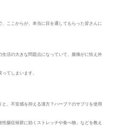
で、ここからが、本当に目を通してもらった皆さんに
の生活の大きな問題点になっていて、腹痛がに怯え外
戻ってしまいます。
リと、不安感を抑える漢方？ハーブ？のサプリを使用
敏性腸症候群に効くストレッチや食べ物」などを教え