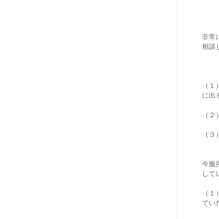
非常
相談
（１
に出
（２
（３
今服
して
（１
てい