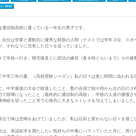
い 2822
は通信制高校に通っている一年生の男子です。
、自分は学業と運動共に優秀な部類の人間（テストでは学年３位、スポ
が、それなりに充実した日々を送っていました。
きて学校へ行き、帰宅後直ぐに部活の練習（夜８時ぐらいまで）その後塾
て中学三年の夏、（高校受験シーズン）私の日々は更に時間に追われる
に、中学最後の大会で敗退したこと、塾の合宿で朝６時から次の日の３
めて喧嘩になったこと（最終的に通信制の高校）、学校の人達の傲慢さ
律神経を切ったこと等で心身共に大きなストレスを与えてしまいました
時点で体は悲鳴をあげていましたが、私は以前と変わらない日々を過ご
分は、承認欲求を満たしたい気持ちの中毒にハマっていたと共に、周り