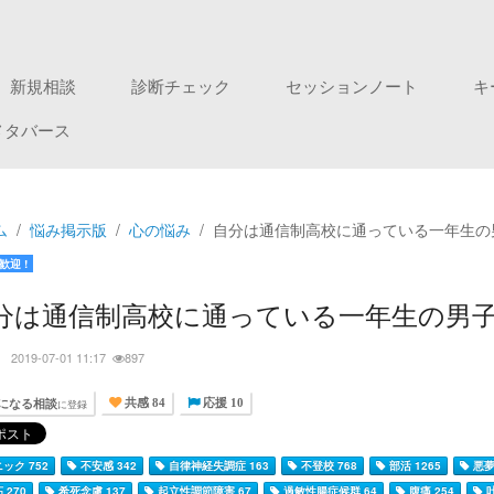
新規相談
診断チェック
セッションノート
キ
メタバース
ム
悩み掲示版
心の悩み
自分は通信制高校に通っている一年生の
歓迎 !
分は通信制高校に通っている一年生の男子
さ
2019-07-01 11:17
897
になる相談
に登録
共感 84
応援 10
ック 752
不安感 342
自律神経失調症 163
不登校 768
部活 1265
悪夢
 270
希死念慮 137
起立性調節障害 67
過敏性腸症候群 64
腹痛 254
吐