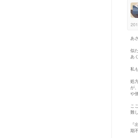
201
あ
似
あ
私
処
が
や
こ
難
『
期