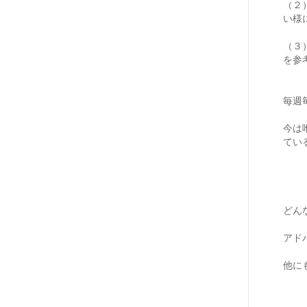
（２
い様
（３
を参
毎週
今は
てい
どん
アド
他に