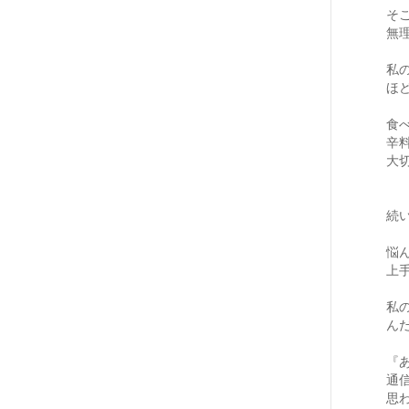
そ
無
私
ほ
食
辛
大
続
悩
上
私
ん
『
通
思