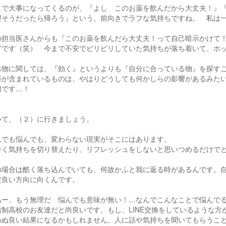
こで大事になってくるのが、『よし このお薬を飲んだから大丈夫！』
理そうだったら帰ろう』という、前向きでラフな気持ちですね。 私は
の担当医さんからも『このお薬を飲んだら大丈夫！って自己暗示かけて
どです（笑） 今まで不安でピリピリしていた気持ちが落ち着いて、ホ
べ物に関しては、『効く』というよりも『自分に合っている物』を探す
料が含まれているものは、やはりどうしても何かしらの影響があるみた
切です…！
いて、（２）に行きましょう。
んでも悩んでも、変わらない現実がそこにはあります。
手く気持ちを切り替えたり、リフレッシュをしないと思いつめるだけで
の場合は酷く落ち込んでいても、何故かふと我に返る時があるんです。
だ良い方向に向くんです。
あー、もう無理だ 悩んでも意味が無い！…なんでこんなことで悩んで
信制高校のお友達だと尚良いです。もし、LINE交換をしているような
わぬ良い結果になるかもしれません。人に話や気持ちを聞いてもらうこ