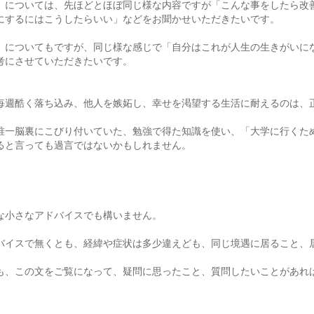
）については、先ほどとほぼ同じ様な内容ですが「こんな事をしたら改
にするにはこうしたらいい」などをお聞かせいただきたいです。
）についてもですが、同じ様な感じで「自分はこれが人生の生きがいに
考にさせていただきたいです。
毎週酷く落ち込み、他人を嫉妬し、幸せを渇望する生活に耐えるのは、
唯一脳裏にこびり付いていた、勉強で得た知識を使い、「大学に行くた
ると言っても過言ではないかもしれません。
な小さなアドバイスでも構いません。
バイスで無くとも、経緯や症状は多少違えども、同じ境遇に居ること、
も、この文をご覧になって、疑問に思ったこと、質問したいことがあれ