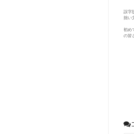
誤字
拙い
初め
の皆