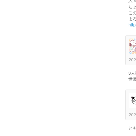
人
ち
こ
よ
htt
202
3
世
202
と