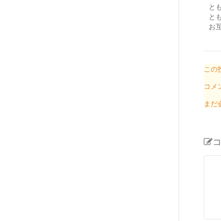
と
と
お
この
コメ
まだ