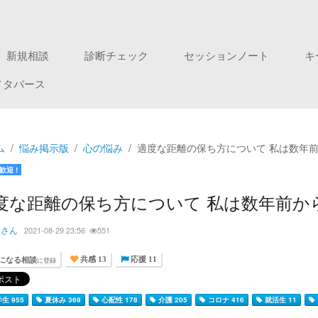
新規相談
診断チェック
セッションノート
キ
メタバース
ム
悩み掲示版
心の悩み
適度な距離の保ち方について 私は数年
歓迎 !
度な距離の保ち方について 私は数年前か
もさん
2021-08-29 23:56
551
になる相談
に登録
共感 13
応援 11
生 955
夏休み 369
心配性 178
介護 205
コロナ 416
就活生 11