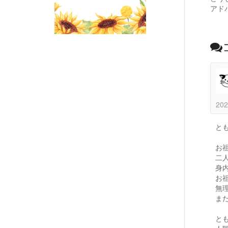
アド
202
と
お
二
身
お
無
ま
と