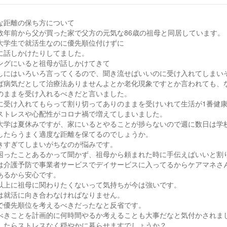
な距離の保ち方について
数年前から父が買った家で父方の元気な86歳の祖母と同居しています。
大学生で就活生なのに優先順位付けずに
に話しかけたりしてました。
ングにいると祖母が話しかけてきて
しにはいろいろ言ってくるので、聞き流せばいいのに受け入れてしまい
ば病気だとして治療法ありませんよとか老化現象ですとか言われても、
のままを受け入れるべきだと言いました。
に受け入れてもらって割り切ってありのままを受けいれて生活が1番健
ストレスや心配性がコロナ禍で増えてしまいました。
大学は夏休みですが、家にいるとやることが捗らないので週に数日は学
したらうまく適度な距離を保てるのでしょうか。
きすぎてしまいがちなのが悩みです。
困ったことあるかって聞かず、祖母から頼まれた時に手伝えばいいと割
は介護予防で事業者サービスでデイサービスに入ってるからケアマネさ
あるから安心です。
以上に祖母に関わりたくないって気持ちが今は強いです。
は就活に向き合わなければなりません。
で優先順位を考えるべきだったなと反省です。
べきことを計画的に何時間やるか考えることも大事だなと気付かされま
したらストレスなく穏やかに暮らせますでしょうか？