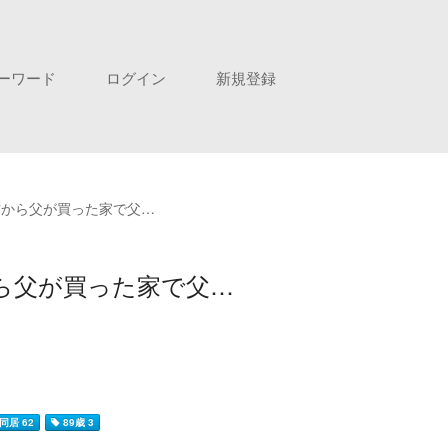
ーワード
ログイン
新規登録
前から父が買った家で父…
ら父が買った家で父…
同居 62
89歳 3