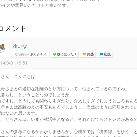
バイスや意見いただけると幸いです。
コメント
ゆいな
ありがとう
相談者が
役に立った 1
共感
応援
1-09-01 19:51
もさん こんにちは。
祖母さまとの適切な距離のとり方について、悩まれているのですね。
人暮らし、ということなのでしょうか。
内ですし、どうしても関わりすぎたり、介入しすぎてしまうところもあ
祖母さまは高齢ゆえの不安もあるでしょうし、当然のように同居されて
理はないと思います。
た、ともさんは、いまが就活中となると、それだけでもストレスがある
もさんの参考になるかわかりませんが、心理学では「境界線」をひく 