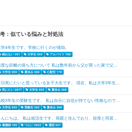
考：似ている悩みと対処法
大学4年生です。学校に行くのが億劫。
眠れない 391
大学生 955
アルバイト 766
適度な距離の保ち方について 私は数年前から父が買った家で父…
大学生 955
夏休み 369
心配性 178
毎日死にたいと思っている女子大生です。 現在、私は大学3年生…
死にたい 2877
大学生 955
夏休み 369
高校3年生の受験生です。 私は自分に自信が持てない性格なので…
大学生 955
受験生 393
夏休み 369
こんにちは。 私は就活生です。両親と住んでおり、祖母と同居…
看護師 195
つらい 2822
通院 507