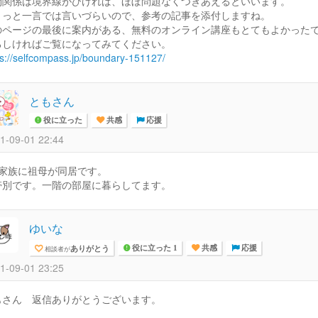
間関係は境界線がひければ、ほぼ問題なくつきあえるといいます。
ょっと一言では言いづらいので、参考の記事を添付しますね。
のページの最後に案内がある、無料のオンライン講座もとてもよかった
ろしければご覧になってみてください。
ps://selfcompass.jp/boundary-151127/
ともさん
役に立った
共感
応援
1-09-01 22:44
人家族に祖母が同居です。
帯別です。一階の部屋に暮らしてます。
ゆいな
ありがとう
相談者が
役に立った 1
共感
応援
1-09-01 23:25
もさん 返信ありがとうございます。