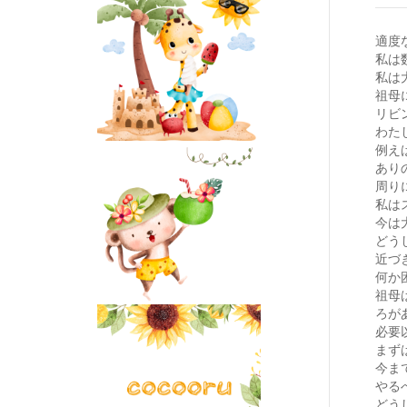
適度
私は
私は
祖母
リビ
わた
例え
あり
周り
私は
今は
どう
近づ
何か
祖母
ろが
必要
まず
今ま
やる
どう