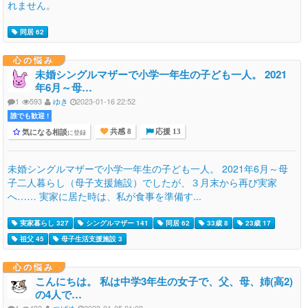
れません。
同居 62
心の悩み
未婚シングルマザーで小学一年生の子ども一人。 2021
年6月～母…
1
593
ゆき
2023-01-16 22:52
誰でも歓迎 !
気になる相談
に登録
共感 8
応援 13
未婚シングルマザーで小学一年生の子ども一人。 2021年6月～母
子二人暮らし（母子支援施設）でしたが、３月末から再び実家
へ…… 実家に居た時は、私が食事を準備す...
実家暮らし 327
シングルマザー 141
同居 62
33歳 8
23歳 17
祖父 45
母子生活支援施設 3
心の悩み
こんにちは。 私は中学3年生の女子で、父、母、姉(高2)
の4人で…