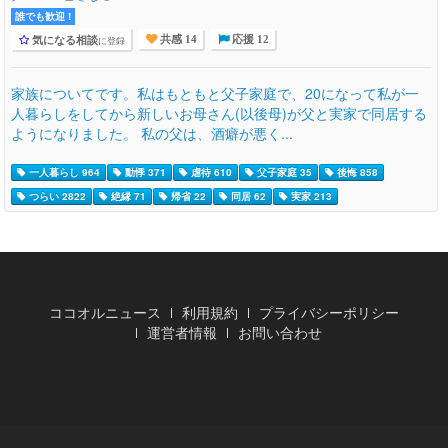
誰でも歓迎 !
気になる相談
に登録
共感 14
応援 12
家族についてです。私はもともと父子家庭で、20になって私が一
人暮らしをしてから新しいお母さん(以後母)が父と実家で同居する
ようになりました。 私の父は、酒癖が悪く...
一人暮らし 964
動悸 371
虐待 610
父子家庭 35
後悔 858
つらい 2822
絶縁 71
帰省 22
同居 62
実家 213
ココオルニュース
利用規約
プライバシーポリシー
運営者情報
お問い合わせ