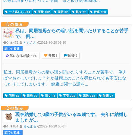
一人暮らし 964
面接 462
同居 62
親友 62
仕事 520
心の悩み
私は、同居祖母からの暗い話を聞いたりすることが苦手
で、 例…
0
472
ともさん
2022-10-20 09:30
誰でも歓迎 !
気になる相談
に登録
共感 9
応援 8
私は、同居祖母からの暗い話を聞いたりすることが苦手で、 例え
ば○○おかしいでしょ？とか健康上のことを尋ねられても不安にな
ったりしてしまいます。 健康に関する話を...
同居 62
祖母 79
祖父 45
不安 392
家族 338
健康 27
心の悩み
現在結婚して0歳の子供がいる25歳です。 去年に結婚し
ましたが…
1
601
まんまる
2022-10-20 00:01
誰でも歓迎 !