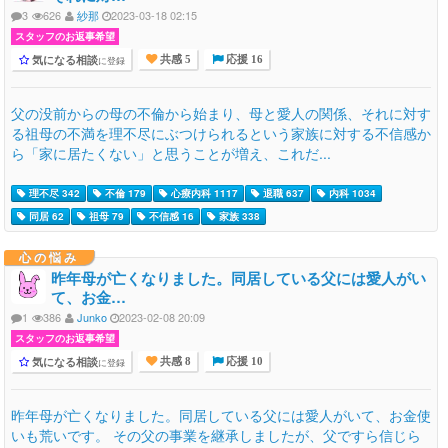
3
626
紗那
2023-03-18 02:15
スタッフのお返事希望
気になる相談
に登録
共感 5
応援 16
父の没前からの母の不倫から始まり、母と愛人の関係、それに対す
る祖母の不満を理不尽にぶつけられるという家族に対する不信感か
ら「家に居たくない」と思うことが増え、これだ...
理不尽 342
不倫 179
心療内科 1117
退職 637
内科 1034
同居 62
祖母 79
不信感 16
家族 338
心の悩み
昨年母が亡くなりました。同居している父には愛人がい
て、お金…
1
386
Junko
2023-02-08 20:09
スタッフのお返事希望
気になる相談
に登録
共感 8
応援 10
昨年母が亡くなりました。同居している父には愛人がいて、お金使
いも荒いです。 その父の事業を継承しましたが、父ですら信じら