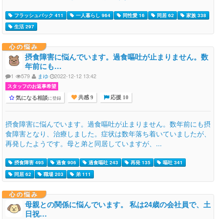
フラッシュバック 411
一人暮らし 964
同性愛 16
同居 62
家族 338
生活 297
心の悩み
摂食障害に悩んでいます。過食嘔吐が止まりません。数
年前にも…
1
579
まゆ
2022-12-12 13:42
スタッフのお返事希望
気になる相談
に登録
共感 9
応援 10
摂食障害に悩んでいます。過食嘔吐が止まりません。数年前にも摂
食障害となり、治療しました。症状は数年落ち着いていましたが、
再発したようです。母と弟と同居していますが、...
摂食障害 495
過食 906
過食嘔吐 243
再発 135
嘔吐 341
同居 62
職場 203
弟 111
心の悩み
母親との関係に悩んでいます。 私は24歳の会社員で、土
日祝…