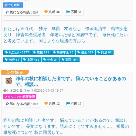
誰でも歓迎 !
気になる相談
に登録
共感 46
応援 36
わたしは６０代 独身 無職 友達なし 借金返済中 精神疾患
あり 障害年金受給者 年老いた母と同居中です。 毎日死にたい
と考えています。 同じような境遇の方おら...
死にたい 2877
無職 341
障害年金 86
借金 371
同居 62
独身 67
友達 488
年金 24
病院 154
心の悩み
昨年の秋に相談した者です。 悩んでいることがあるの
で、相談…
1
292
ひかり
2025-04-05 19:57
スタッフのお返事希望
気になる相談
に登録
共感 12
応援 13
昨年の秋に相談した者です。 悩んでいることがあるので、相談し
たいです。 長文になります。読みにくくてすみません…。 祖母の
事故死について 秋に同居して...