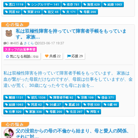
悪口 1119
シングルマザー 141
依存 781
無視 829
結婚 1063
同居 62
実家 213
祖父 45
夫 171
母親 200
心の悩み
私は双極性障害を持っていて障害者手帳をもっていま
す。 家族…
3
485
さくら
2023-06-17 19:37
スタッフのお返事希望
気になる相談
に登録
共感 22
応援 29
私は双極性障害を持っていて障害者手帳をもっています。 家族は
血が繋がった母親だけなのですが、母親は仕事をしていますが、金
遣いが荒く、30歳になった今でも母にお金を...
離婚 1131
彼氏 1536
障害者手帳 92
宗教 109
借金 371
結婚 1063
同居 62
30歳 27
親戚 35
学校 530
0歳 46
仕事 520
家族 338
母親 200
生活 297
搾取 4
心の悩み
父の没前からの母の不倫から始まり、母と愛人の関係、
それに対…