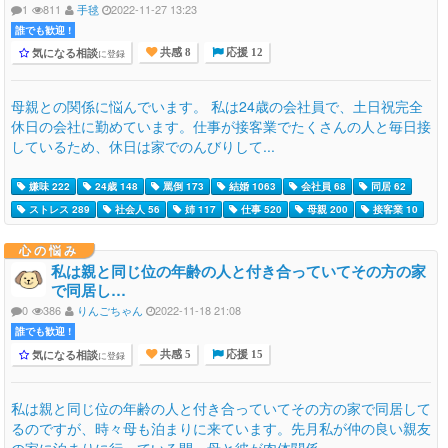
1
811
手毬
2022-11-27 13:23
誰でも歓迎 !
気になる相談
に登録
共感 8
応援 12
母親との関係に悩んでいます。 私は24歳の会社員で、土日祝完全
休日の会社に勤めています。仕事が接客業でたくさんの人と毎日接
しているため、休日は家でのんびりして...
嫌味 222
24歳 148
罵倒 173
結婚 1063
会社員 68
同居 62
ストレス 289
社会人 56
姉 117
仕事 520
母親 200
接客業 10
心の悩み
私は親と同じ位の年齢の人と付き合っていてその方の家
で同居し…
0
386
りんごちゃん
2022-11-18 21:08
誰でも歓迎 !
気になる相談
に登録
共感 5
応援 15
私は親と同じ位の年齢の人と付き合っていてその方の家で同居して
るのですが、時々母も泊まりに来ています。先月私が仲の良い親友
の家に泊まりに行っている間、母と彼が肉体関係...