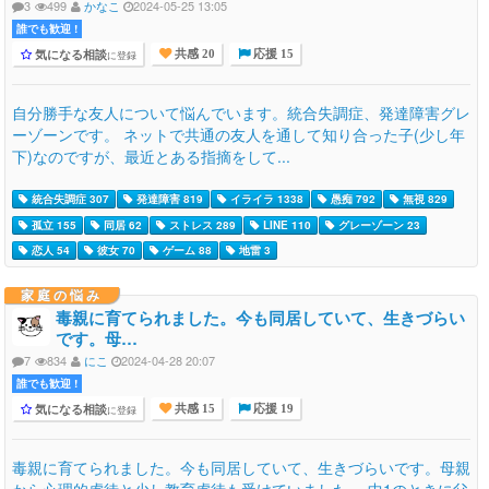
3
499
かなこ
2024-05-25 13:05
誰でも歓迎 !
気になる相談
に登録
共感 20
応援 15
自分勝手な友人について悩んでいます。統合失調症、発達障害グレ
ーゾーンです。 ネットで共通の友人を通して知り合った子(少し年
下)なのですが、最近とある指摘をして...
統合失調症 307
発達障害 819
イライラ 1338
愚痴 792
無視 829
孤立 155
同居 62
ストレス 289
LINE 110
グレーゾーン 23
恋人 54
彼女 70
ゲーム 88
地雷 3
家庭の悩み
毒親に育てられました。今も同居していて、生きづらい
です。母…
7
834
にこ
2024-04-28 20:07
誰でも歓迎 !
気になる相談
に登録
共感 15
応援 19
毒親に育てられました。今も同居していて、生きづらいです。母親
から心理的虐待と少し教育虐待も受けていました。 中1のときに父