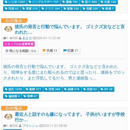
いじめ 1485
シングルマザー 141
愚痴 792
怒り 880
出産 108
同居 62
実家 213
クラス 164
家族 338
母親 200
映画 7
心の悩み
彼氏の発言と行動で悩んでいます。 ゴミクズ女などと言
われた…
1
459
あまる
2024-01-11 21:46
スタッフのお返事希望
気になる相談
に登録
共感 11
応援 17
彼氏の発言と行動で悩んでいます。 ゴミクズ女などと言われた
り、喧嘩をする度にまた殴られるのではと思ったり、連絡をブロッ
クされたり、また浮気してるだろ、男と連絡取っ...
彼氏 1536
動悸 371
浮気 368
頭痛 578
同居 62
DV 28
偏頭痛 4
喧嘩 87
心の悩み
最近人と話すのも嫌になってます。 子供がいますが学校
行か…
1
508
ブランシェ
2023-11-21 08:06