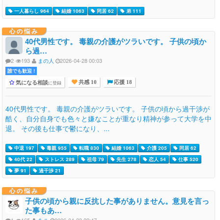
一人暮らし 964
結婚 1063
同居 62
弟 111
心の悩み
40代男性です。 毒親の介護がツラいです。 子供の頃か
ら過…
2
193
まの人
2026-04-28 00:03
誰でも歓迎 !
気になる相談
に登録
共感 10
応援 18
40代男性です。 毒親の介護がツラいです。 子供の頃から過干渉が
酷く、自分自身でも色々と嫌なことが重なり精神が参って大学を中
退。 その後も仕事で鬱になり、...
中退 197
毒親 955
転職 830
結婚 1063
介護 205
同居 62
40代 22
ストレス 289
祖母 79
先生 278
恋人 54
仕事 520
夢 91
過干渉 21
心の悩み
子供の頃から親に反抗した事がありません。意見を言っ
た事もあ…