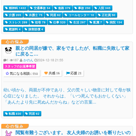
精神科 1432
交通事故 54
進路 379
事故 250
入院 345
介護 205
弁護士 75
同居 62
コールセンター 10
正社員 50
ストレス 289
祖母 79
仕事 520
生活 297
配属 7
病院 154
慰謝料 4
損害賠償 4
心の悩み
親との同居が嫌で、家をでましたが、転職に失敗して家
に戻るこ…
1
187
かのん
2024-12-18 21:55
スタッフのお返事希望
気になる相談
に登録
共感 16
応援 21
幼い頃から、両親が不仲であり、父の荒々しい物音に対して母が狭
心症になりました。 それからは、「いつ死んでもおかしくない」
「あんたより先に死ぬんだからね」などの言葉...
転職 830
同居 62
心の悩み
閲覧有難うございます。 友人夫婦のお誘いを断りたいの