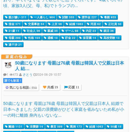
頃、家族3人(父、母、私)でトランプの...
親が嫌い 311
一人暮らし 964
試験 355
奨学金 227
毒親 955
借金 371
交通事故 54
上京 56
結婚 1063
同居 62
正社員 50
21歳 11
社会人 56
親戚 35
ゲーム 88
内定 23
就活 36
母親 200
性格 104
通帳 10
貯金 22
保育園 14
高校受験 13
過干渉 21
家庭の悩み
50歳になります 母親は76歳 母親は韓国人で父親は日本
人 結…
1
473
さとう
2024-06-29 10:57
誰でも歓迎 !
気になる相談
に登録
共感 19
応援 11
50歳になります 母親は76歳 母親は韓国人で父親は日本人 結婚で
日本へきました 父親の浪費癖がひどく家庭を省みないため私が小
一の時に離婚 身内もいないな...
離婚 1131
浪費癖 14
暴言 589
罵倒 173
結婚 1063
50歳 15