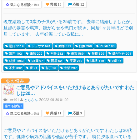
気になる相談
に登録
共感 15
応援 12
現在結婚して0歳の子供がいる25歳です。 去年に結婚しましたが、
旦那の暴言や罵声、嫌がらせや悪口が続き、同居1ヶ月半ほどで別
居しています。 去年妊娠している私に...
悪口 1119
トラウマ 691
動悸 371
妊娠 268
PTSD 183
罵声 102
嫌味 222
別居 232
暴言 589
無視 829
嫌がらせ 201
結婚 1063
25歳 97
同居 62
実家 213
LINE 110
0歳 46
不安 392
夢 91
包丁 28
生活 297
心の悩み
ご意見やアドバイスをいただけるとありがたいです わた
しは20…
1
401
ともさん
2022-09-30 01:02
誰でも歓迎 !
気になる相談
に登録
共感 11
応援 9
ご意見やアドバイスをいただけるとありがたいです わたしは20代
です。健康や病気の話題や会話が苦手です。 特に夕飯食べている