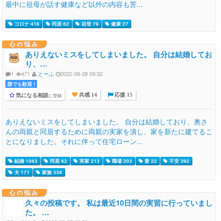
最中に祖母が話す健康など以外の内容も苦...
コロナ 416
同居 62
祖母 79
健康 27
心の悩み
ありえないミスをしてしまいました。 自分は結婚してお
り、…
1
471
とーふ
2022-08-28 09:32
誰でも歓迎 !
気になる相談
に登録
共感 14
応援 15
ありえないミスをしてしまいました。 自分は結婚しており、奥さ
んの両親と同居するために両親の実家を潰し、家を新たに建てるこ
とになりました。それに伴って住宅ローン...
結婚 1063
同居 62
実家 213
職場 203
妻 22
不安 392
夫 171
家族 338
心の悩み
久々の投稿です。 私は最近10日間の実習に行っていまし
た。 …