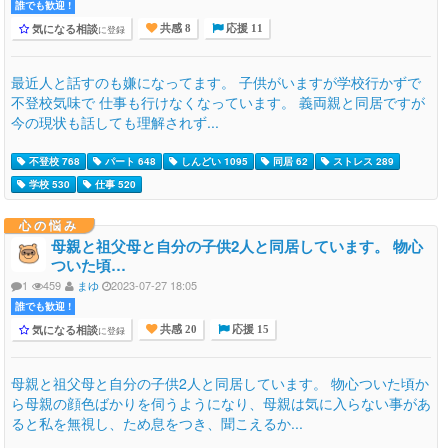
誰でも歓迎 !
気になる相談
に登録
共感 8
応援 11
最近人と話すのも嫌になってます。 子供がいますが学校行かずで
不登校気味で 仕事も行けなくなっています。 義両親と同居ですが
今の現状も話しても理解されず...
不登校 768
パート 648
しんどい 1095
同居 62
ストレス 289
学校 530
仕事 520
心の悩み
母親と祖父母と自分の子供2人と同居しています。 物心
ついた頃…
1
459
まゆ
2023-07-27 18:05
誰でも歓迎 !
気になる相談
に登録
共感 20
応援 15
母親と祖父母と自分の子供2人と同居しています。 物心ついた頃か
ら母親の顔色ばかりを伺うようになり、母親は気に入らない事があ
ると私を無視し、ため息をつき、聞こえるか...