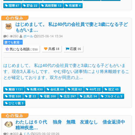
喧嘩 87
貯金 22
高校受験 13
性被害 4
心の悩み
はじめまして。 私は40代の会社員で妻と3歳になる子ど
もがいま…
0
260
ポール
2025-06-14 15:34
誰でも歓迎 !
気になる相談
に登録
共感 18
応援 16
はじめまして。 私は40代の会社員で妻と3歳になる子どもがいま
す、現在3人暮らしです。 やむ得ない諸事情により将来離婚するこ
とが確定しております。双方が同意の上...
離婚 1131
転職 830
会社員 68
同居 62
40代 22
祖父 45
学校 530
妻 22
母親 200
生活 297
お風呂 34
フルタイム 3
ひとり親 3
心の悩み
わたしは６０代 独身 無職 友達なし 借金返済中
精神疾患…
9
303
くろ
2025-06-02 09:26