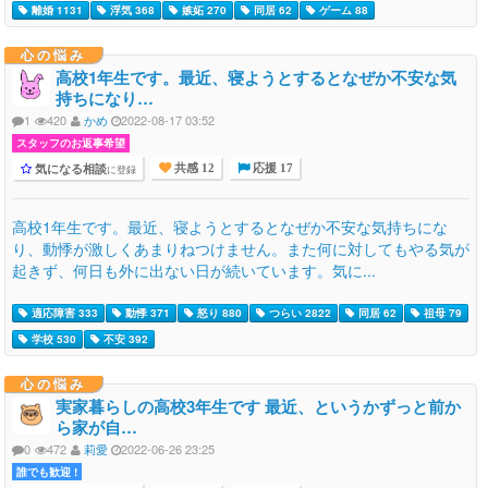
離婚 1131
浮気 368
嫉妬 270
同居 62
ゲーム 88
心の悩み
高校1年生です。最近、寝ようとするとなぜか不安な気
持ちになり…
1
420
かめ
2022-08-17 03:52
スタッフのお返事希望
気になる相談
に登録
共感 12
応援 17
高校1年生です。最近、寝ようとするとなぜか不安な気持ちにな
り、動悸が激しくあまりねつけません。また何に対してもやる気が
起きず、何日も外に出ない日が続いています。気に...
適応障害 333
動悸 371
怒り 880
つらい 2822
同居 62
祖母 79
学校 530
不安 392
心の悩み
実家暮らしの高校3年生です 最近、というかずっと前か
ら家が自…
0
472
莉愛
2022-06-26 23:25
誰でも歓迎 !