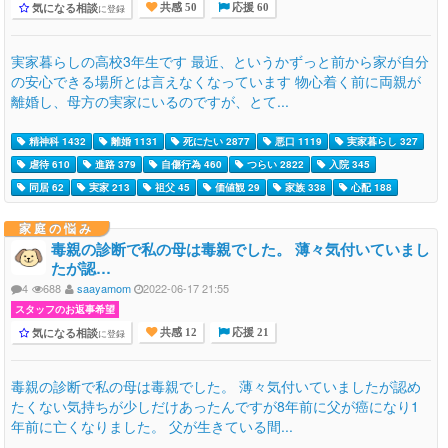
気になる相談
に登録
共感 50
応援 60
実家暮らしの高校3年生です 最近、というかずっと前から家が自分
の安心できる場所とは言えなくなっています 物心着く前に両親が
離婚し、母方の実家にいるのですが、とて...
精神科 1432
離婚 1131
死にたい 2877
悪口 1119
実家暮らし 327
虐待 610
進路 379
自傷行為 460
つらい 2822
入院 345
同居 62
実家 213
祖父 45
価値観 29
家族 338
心配 188
家庭の悩み
毒親の診断で私の母は毒親でした。 薄々気付いていまし
たが認…
4
688
saayamom
2022-06-17 21:55
スタッフのお返事希望
気になる相談
に登録
共感 12
応援 21
毒親の診断で私の母は毒親でした。 薄々気付いていましたが認め
たくない気持ちが少しだけあったんですが8年前に父が癌になり1
年前に亡くなりました。 父が生きている間...