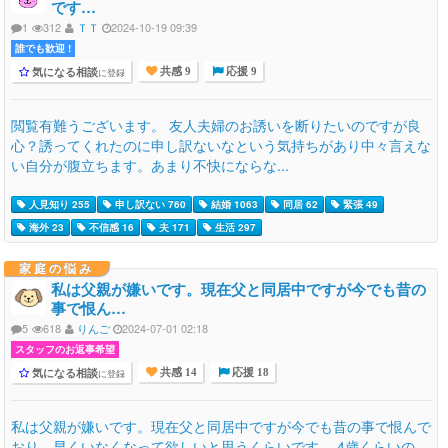
です…
1
312
ＴＴ
2024-10-19 09:39
誰でも歓迎 !
気になる相談
に登録
共感 9
応援 9
閲覧有難うございます。 友人夫婦のお誘いを断りたいのですが良
心？誘ってくれたのに申し訳ないなという気持ちがあり中々言えな
い自分が腹立ちます。あまり不快にならな...
人見知り 255
申し訳ない 760
結婚 1063
同居 62
緊張 49
海外 23
不信感 16
夫 171
生活 297
家庭の悩み
私は父親が嫌いです。現在父と同居中ですが今でも昔の
事で恨ん…
5
618
りんご
2024-07-01 02:18
スタッフのお返事希望
気になる相談
に登録
共感 14
応援 18
私は父親が嫌いです。現在父と同居中ですが今でも昔の事で恨んで
おり、早くいなくなって欲しいと思うくらいです。 4歳くらいの