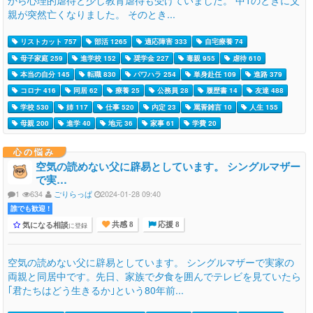
親が突然亡くなりました。 そのとき...
リストカット 757
部活 1265
適応障害 333
自宅療養 74
母子家庭 259
進学校 152
奨学金 227
毒親 955
虐待 610
本当の自分 145
転職 830
パワハラ 254
単身赴任 109
進路 379
コロナ 416
同居 62
療養 25
公務員 28
履歴書 14
友達 488
学校 530
姉 117
仕事 520
内定 23
罵詈雑言 10
人生 155
母親 200
進学 40
地元 36
家事 61
学費 20
心の悩み
空気の読めない父に辟易としています。 シングルマザー
で実…
1
634
ごりらっぱ
2024-01-28 09:40
誰でも歓迎 !
気になる相談
に登録
共感 8
応援 8
空気の読めない父に辟易としています。 シングルマザーで実家の
両親と同居中です。先日、家族で夕食を囲んでテレビを見ていたら
｢君たちはどう生きるか｣という80年前...