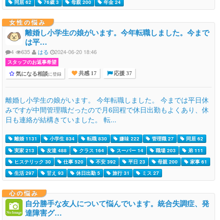
同居 62
76歳 3
母親 200
年金 24
女性の悩み
離婚し小学生の娘がいます。今年転職しました。今まで
は平…
4
635
はる
2024-06-20 18:46
スタッフのお返事希望
気になる相談
に登録
共感 17
応援 37
離婚し小学生の娘がいます。 今年転職しました。 今までは平日休
みですが中間管理職だったので月6回程で休日出勤もよくあり、休
日も連絡が結構きていました。 転...
離婚 1131
小学生 834
転職 830
嫌味 222
管理職 27
同居 62
実家 213
友達 488
クラス 164
スーパー 14
職場 203
弟 111
ヒステリック 30
仕事 520
不安 392
平日 23
母親 200
家事 61
生活 297
甘え 93
休日出勤 5
旅行 31
ミス 27
心の悩み
自分勝手な友人について悩んでいます。統合失調症、発
達障害グ…