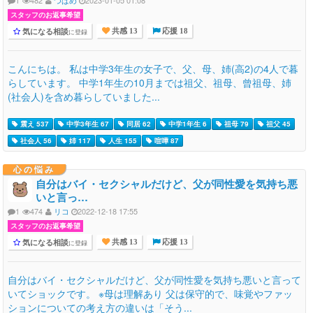
1
482
つばめ
2023-01-05 01:08
スタッフのお返事希望
気になる相談
に登録
共感 13
応援 18
こんにちは。 私は中学3年生の女子で、父、母、姉(高2)の4人で暮
らしています。 中学1年生の10月までは祖父、祖母、曾祖母、姉
(社会人)を含め暮らしていました...
震え 537
中学3年生 67
同居 62
中学1年生 6
祖母 79
祖父 45
社会人 56
姉 117
人生 155
喧嘩 87
心の悩み
自分はバイ・セクシャルだけど、父が同性愛を気持ち悪
いと言っ…
1
474
リコ
2022-12-18 17:55
スタッフのお返事希望
気になる相談
に登録
共感 13
応援 13
自分はバイ・セクシャルだけど、父が同性愛を気持ち悪いと言って
いてショックです。 ※母は理解あり 父は保守的で、味覚やファッ
ションについての考え方の違いは「そう...