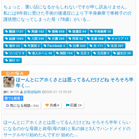
ちょっと、重い話になるかもしれないですが申し訳ありません。
私には9年前に受けた手術の後遺症により下半身麻痺で車椅子の介
護状態になってしまった母（78歳）がいる...
離婚 1131
再婚 182
後悔 858
後遺症 64
半身麻痺 10
結婚 1063
入院 345
介護 205
同居 62
友達 488
キャリア 11
海外 23
年賀状 2
Facebook 3
仕事 520
夫 171
生活 297
リハビリ 9
老人ホーム 40
病院 154
元旦 2
元旦那 5
誕生日 26
旅行 31
心の悩み
ほーんとにアホくさとは思ってるんだけどね そろそろ半
年く…
6
158
紗那@臨時
2026-01-13 05:29
誰でも歓迎 !
気になる相談
に登録
共感 6
応援 24
ほーんとにアホくさとは思ってるんだけどね そろそろ半年くらい
になるのかな母親と叔母(母の妹)と私の妹と3人でハンドメイドの
サークルやり始めたんですが 始めた...