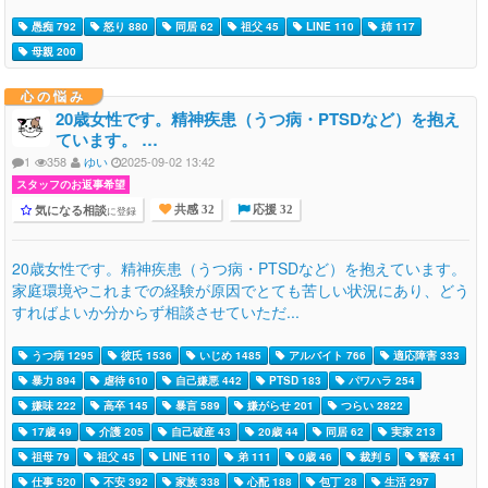
愚痴 792
怒り 880
同居 62
祖父 45
LINE 110
姉 117
母親 200
心の悩み
20歳女性です。精神疾患（うつ病・PTSDなど）を抱え
ています。 …
1
358
ゆい
2025-09-02 13:42
スタッフのお返事希望
気になる相談
に登録
共感 32
応援 32
20歳女性です。精神疾患（うつ病・PTSDなど）を抱えています。
家庭環境やこれまでの経験が原因でとても苦しい状況にあり、どう
すればよいか分からず相談させていただ...
うつ病 1295
彼氏 1536
いじめ 1485
アルバイト 766
適応障害 333
暴力 894
虐待 610
自己嫌悪 442
PTSD 183
パワハラ 254
嫌味 222
高卒 145
暴言 589
嫌がらせ 201
つらい 2822
17歳 49
介護 205
自己破産 43
20歳 44
同居 62
実家 213
祖母 79
祖父 45
LINE 110
弟 111
0歳 46
裁判 5
警察 41
仕事 520
不安 392
家族 338
心配 188
包丁 28
生活 297