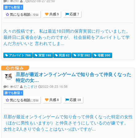
0
290
.
2022-08-27 22:50
誰でも歓迎 !
気になる相談
に登録
共感 9
応援 7
久々の投稿です。 私は最近10日間の保育実習に行っていました。
最終日に反省会があったのですが、 社会規範をアルバイトして学
んだ方がいいと 言われてしま...
アルバイト 766
実習 198
同居 62
不安 392
母親 200
心の悩み
旦那が最近オンラインゲームで知り合って仲良くなった
特定の女…
6
427
たこすけ
2022-08-23 16:58
誰でも歓迎 !
気になる相談
に登録
共感 8
応援 10
旦那が最近オンラインゲームで知り合って仲良くなった特定の女性
（ほかに男性もいますが）と仲良さそうにしているのが嫌です。
女性と2人きりで会うことはないっぽいですが...