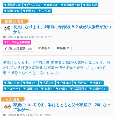
罪悪感 798
理不尽 342
毒親 955
自己嫌悪 442
暴言 589
結婚 1063
同居 62
主人 18
家庭の悩み
長文になります。4年前に母(現在８２歳)が大腸癌が見つ
かり…
5
534
Hana
2022-06-06 23:17
スタッフのお返事希望
気になる相談
に登録
共感 11
応援 19
長文になります。 4年前に母(現在８２歳)が大腸癌が見つかり、同
居している姉(5９歳独身)は家事一切せず母の介護もしないので、
車で15分ぐらいのところに住んで...
悪口 1119
借金 371
入院 345
介護 205
同居 62
独身 67
ヘルパー 4
LINE 110
82歳 4
57歳 1
人工肛門 3
大腸がん 11
心の悩み
家族についてです。私はもともと父子家庭で、20になっ
て私が一…
0
519
さな
2022-06-06 14:48