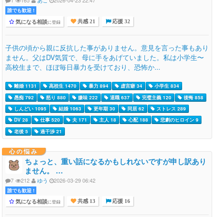
1
165
あこ
2026-04-23 22:47
誰でも歓迎 !
気になる相談
に登録
共感 21
応援 32
子供の頃から親に反抗した事がありません。意見を言った事もあり
ません。父はDV気質で、母に手をあげていました。私は小学生〜
高校生まで、ほぼ毎日暴力を受けており、恐怖か...
離婚 1131
高校生 1470
暴力 894
虚言癖 34
小学生 834
愚痴 792
怒り 880
嫌味 222
退職 637
完璧主義 120
後悔 858
しんどい 1095
結婚 1063
更年期 30
同居 62
ストレス 289
DV 28
仕事 520
夫 171
主人 18
心配 188
悲劇のヒロイン 9
老後 5
過干渉 21
心の悩み
ちょっと、重い話になるかもしれないですが申し訳あり
ません。 …
7
212
ゆう
2026-03-29 06:42
誰でも歓迎 !
気になる相談
に登録
共感 13
応援 16