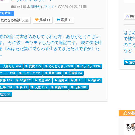
0
116
明日からファイト
2026-04-23 21:55
でも歓迎 !
気
気になる相談
に登録
共感 13
応援 11
はじ
前の相談で書き込みしてくれた方、ありがとうござい
で被
す。 その後、モヤモヤしたので追記です。 親の夢を叶
のこ
る《私はただ親に逆らわず生きてきただけですが》た
など..
..
過呼
一人暮らし 964
試験 355
めんどくさい 308
イライラ 1339
ニート 138
モヤモヤ 321
暴言 589
予備校 84
資格 233
30歳 27
友達 488
台風 4
弟 111
0歳 46
仕事 520
夢 91
人生 155
家族 338
母親 200
地元 36
心の