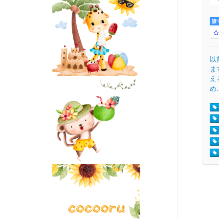
誰
以
ま
え
め.