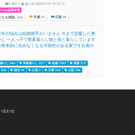
5
577
あいみ
2024-04-18 16:13
フのお返事希望
になる相談
に登録
共感 13
応援 18
長年の悩みは結婚相手がいません 今まで恋愛した事
いし 一人っ子で実家暮らし猫と母と暮らしています
は将来的に住めなくなる可能性がある家です台風や
暮らし 964
実家暮らし 327
結婚 1063
実家 213
488
婚活 16
台風 4
仕事 520
心配 188
い合わせ