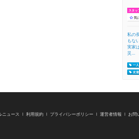
スタッ
気
私の
もな
実家
災...
一人
友達 
ルニュース
利用規約
プライバシーポリシー
運営者情報
お問