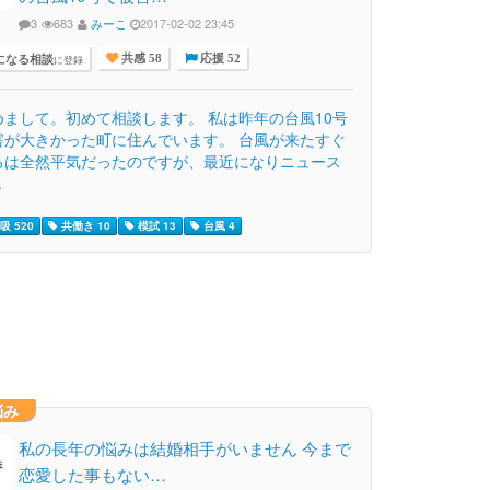
3
683
みーこ
2017-02-02 23:45
になる相談
に登録
共感 58
応援 52
めまして。初めて相談します。 私は昨年の台風10号
害が大きかった町に住んでいます。 台風が来たすぐ
ろは全然平気だったのですが、最近になりニュース
.
吸 520
共働き 10
模試 13
台風 4
悩み
私の長年の悩みは結婚相手がいません 今まで
恋愛した事もない…