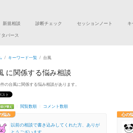
新規相談
診断チェック
セッションノート
キ
メタバース
ム
キーワード一覧
台風
風 に関係する悩み相談
4件の台風に関係する悩み相談があります。
閲覧数順
コメント数順
の並び替え
の悩み
心の
以前の相談で書き込みしてくれた方、ありが
とうございます。 …