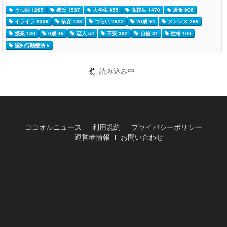
うつ病 1295
彼氏 1537
大学生 955
高校生 1470
過食 906
イライラ 1338
依存 783
つらい 2822
20歳 44
ストレス 289
授業 130
0歳 46
恋人 54
不安 392
自信 81
性格 104
認知行動療法 5
読み込み中
ココオルニュース
利用規約
プライバシーポリシー
運営者情報
お問い合わせ