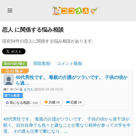
恋人 に関係する悩み相談
現在54件の恋人に関係する悩み相談があります。
閲覧数順
コメント数順
表示の並び替え
心の悩み
40代男性です。 毒親の介護がツラいです。 子供の頃か
ら過…
2
194
まの人
2026-04-28 00:03
誰でも歓迎 !
気になる相談
に登録
共感 10
応援 18
40代男性です。 毒親の介護がツラいです。 子供の頃から過干渉が
酷く、自分自身でも色々と嫌なことが重なり精神が参って大学を中
退。 その後も仕事で鬱になり、...