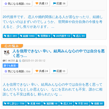
気になる相談
に登録
共感 13
応援 16
20代後半です。 恋人や婚約関係にある人が居なかったり、結婚し
ていないのはまずいのでしょうか。 世間体や自分自身の今後を考
えると、少し焦りがあります。 ...
焦り 261
結婚 1063
世間体 9
20代後半 13
恋人 54
心の悩み
人を信用できない 辛い。結局みんな心の中では自分を悪
く思っ…
5
288
る
2025-01-20 00:12
誰でも歓迎 !
気になる相談
に登録
共感 24
応援 11
人を信用できない 辛い。結局みんな心の中では自分を悪く思って
るんだろうなとしか思えない。 なにを言われても不安、誰かに相
談しても不安は残るし 頼られたいな ...
申し訳ない 759
友達 490
遠距離 18
恋人 54
不安 392
信頼 30