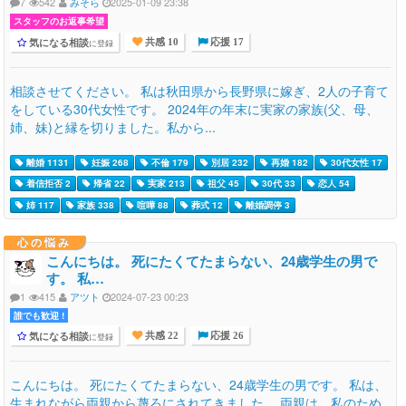
7
542
みそら
2025-01-09 23:38
スタッフのお返事希望
気になる相談
に登録
共感 10
応援 17
相談させてください。 私は秋田県から長野県に嫁ぎ、2人の子育て
をしている30代女性です。 2024年の年末に実家の家族(父、母、
姉、妹)と縁を切りました。私から...
離婚 1131
妊娠 268
不倫 179
別居 232
再婚 182
30代女性 17
着信拒否 2
帰省 22
実家 213
祖父 45
30代 33
恋人 54
姉 117
家族 338
喧嘩 88
葬式 12
離婚調停 3
心の悩み
こんにちは。 死にたくてたまらない、24歳学生の男で
す。 私…
1
415
アツト
2024-07-23 00:23
誰でも歓迎 !
気になる相談
に登録
共感 22
応援 26
こんにちは。 死にたくてたまらない、24歳学生の男です。 私は、
生まれながら両親から蔑ろにされてきました。 両親は、私のため