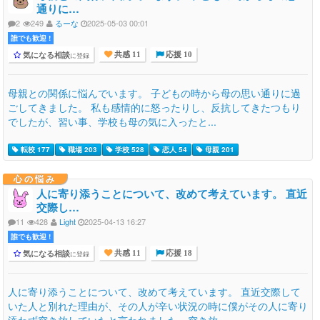
通りに…
2
249
るーな
2025-05-03 00:01
誰でも歓迎 !
気になる相談
に登録
共感 11
応援 10
母親との関係に悩んでいます。 子どもの時から母の思い通りに過
ごしてきました。 私も感情的に怒ったりし、反抗してきたつもり
でしたが、習い事、学校も母の気に入ったと...
転校 177
職場 203
学校 528
恋人 54
母親 201
心の悩み
人に寄り添うことについて、改めて考えています。 直近
交際し…
11
428
Light
2025-04-13 16:27
誰でも歓迎 !
気になる相談
に登録
共感 11
応援 18
人に寄り添うことについて、改めて考えています。 直近交際して
いた人と別れた理由が、その人が辛い状況の時に僕がその人に寄り
添わず突き放していたと言われました。突き放...