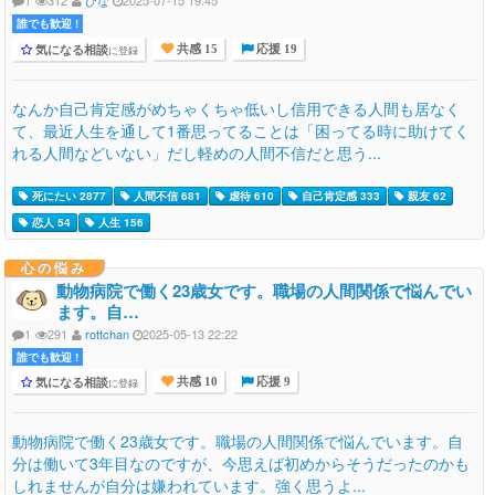
1
312
ひな
2025-07-15 19:45
誰でも歓迎 !
気になる相談
に登録
共感 15
応援 19
なんか自己肯定感がめちゃくちゃ低いし信用できる人間も居なく
て、最近人生を通して1番思ってることは「困ってる時に助けてく
れる人間などいない」だし軽めの人間不信だと思う...
死にたい 2877
人間不信 681
虐待 610
自己肯定感 333
親友 62
恋人 54
人生 156
心の悩み
動物病院で働く23歳女です。職場の人間関係で悩んでい
ます。自…
1
291
rottchan
2025-05-13 22:22
誰でも歓迎 !
気になる相談
に登録
共感 10
応援 9
動物病院で働く23歳女です。職場の人間関係で悩んでいます。自
分は働いて3年目なのですが、今思えば初めからそうだったのかも
しれませんが自分は嫌われています。強く思うよ...