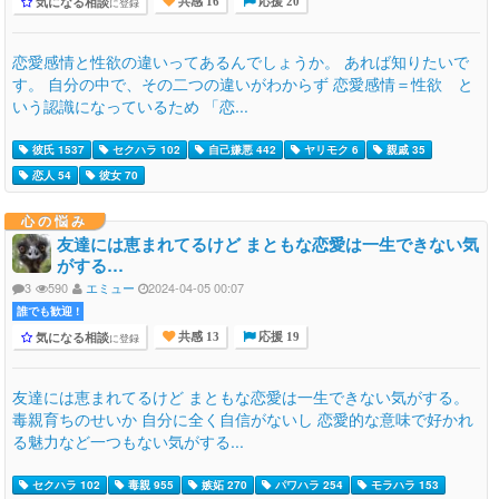
気になる相談
に登録
共感 16
応援 20
恋愛感情と性欲の違いってあるんでしょうか。 あれば知りたいで
す。 自分の中で、その二つの違いがわからず 恋愛感情＝性欲 と
いう認識になっているため 「恋...
彼氏 1537
セクハラ 102
自己嫌悪 442
ヤリモク 6
親戚 35
恋人 54
彼女 70
心の悩み
友達には恵まれてるけど まともな恋愛は一生できない気
がする…
3
590
エミュー
2024-04-05 00:07
誰でも歓迎 !
気になる相談
に登録
共感 13
応援 19
友達には恵まれてるけど まともな恋愛は一生できない気がする。
毒親育ちのせいか 自分に全く自信がないし 恋愛的な意味で好かれ
る魅力など一つもない気がする...
セクハラ 102
毒親 955
嫉妬 270
パワハラ 254
モラハラ 153