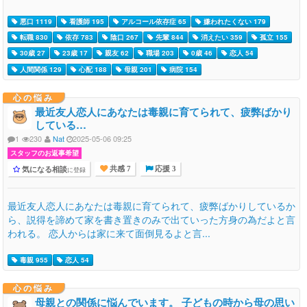
悪口 1119
看護師 195
アルコール依存症 65
嫌われたくない 179
転職 830
依存 783
陰口 267
先輩 844
消えたい 359
孤立 155
30歳 27
23歳 17
親友 62
職場 203
0歳 46
恋人 54
人間関係 129
心配 188
母親 201
病院 154
心の悩み
最近友人恋人にあなたは毒親に育てられて、疲弊ばかり
している…
1
230
Nat
2025-05-06 09:25
スタッフのお返事希望
気になる相談
に登録
共感 7
応援 3
最近友人恋人にあなたは毒親に育てられて、疲弊ばかりしているか
ら、説得を諦めて家を書き置きのみで出ていった方身の為だよと言
われる。 恋人からは家に来て面倒見るよと言...
毒親 955
恋人 54
心の悩み
母親との関係に悩んでいます。 子どもの時から母の思い