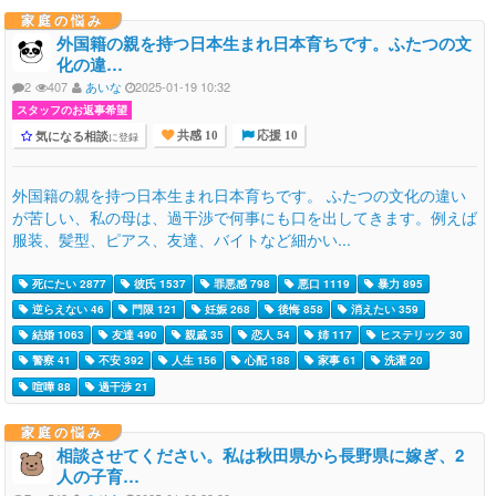
家庭の悩み
外国籍の親を持つ日本生まれ日本育ちです。ふたつの文
化の違…
2
407
あいな
2025-01-19 10:32
スタッフのお返事希望
気になる相談
に登録
共感 10
応援 10
外国籍の親を持つ日本生まれ日本育ちです。 ふたつの文化の違い
が苦しい、私の母は、過干渉で何事にも口を出してきます。例えば
服装、髪型、ピアス、友達、バイトなど細かい...
死にたい 2877
彼氏 1537
罪悪感 798
悪口 1119
暴力 895
逆らえない 46
門限 121
妊娠 268
後悔 858
消えたい 359
結婚 1063
友達 490
親戚 35
恋人 54
姉 117
ヒステリック 30
警察 41
不安 392
人生 156
心配 188
家事 61
洗濯 20
喧嘩 88
過干渉 21
家庭の悩み
相談させてください。私は秋田県から長野県に嫁ぎ、2
人の子育…