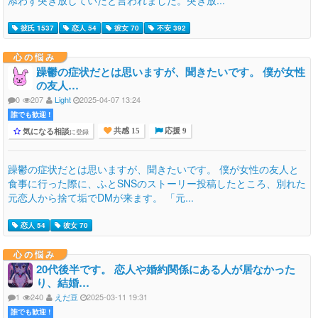
彼氏 1537
恋人 54
彼女 70
不安 392
心の悩み
躁鬱の症状だとは思いますが、聞きたいです。 僕が女性
の友人…
0
207
Light
2025-04-07 13:24
誰でも歓迎 !
気になる相談
に登録
共感 15
応援 9
躁鬱の症状だとは思いますが、聞きたいです。 僕が女性の友人と
食事に行った際に、ふとSNSのストーリー投稿したところ、別れた
元恋人から捨て垢でDMが来ます。 「元...
恋人 54
彼女 70
心の悩み
20代後半です。 恋人や婚約関係にある人が居なかった
り、結婚…
1
240
えだ豆
2025-03-11 19:31
誰でも歓迎 !