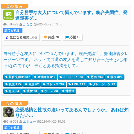
心の悩み
自分勝手な友人について悩んでいます。統合失調症、発
達障害グ…
3
499
かなこ
2024-05-25 13:05
誰でも歓迎 !
気になる相談
に登録
共感 20
応援 15
自分勝手な友人について悩んでいます。統合失調症、発達障害グレ
ーゾーンです。 ネットで共通の友人を通して知り合った子(少し年
下)なのですが、最近とある指摘をして...
統合失調症 307
発達障害 819
イライラ 1338
愚痴 794
無視 829
孤立 155
同居 62
ストレス 289
LINE 112
グレーゾーン 23
恋人 54
彼女 70
ゲーム 88
地雷 3
心の悩み
恋愛感情と性欲の違いってあるんでしょうか。 あれば知
りたい…
3
559
エミュー
2024-04-25 10:08
誰でも歓迎 !