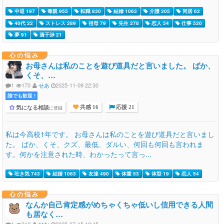
中退 197
毒親 955
転職 830
結婚 1063
介護 205
同居 62
40代 22
ストレス 289
祖母 79
先生 278
恋人 54
仕事 520
夢 91
過干渉 21
心の悩み
お母さんは私のことを遊び道具だと言いました。 ばか、
くそ、…
1
170
せあ
2025-11-09 22:30
誰でも歓迎 !
気になる相談
に登録
共感 16
応援 21
私は今高校1年です。 お母さんは私のことを遊び道具だと言いまし
た。 ばか、くそ、クズ、最低、ダルい、何回も何回も言われま
す。何かを注意された時、わかったって言っ...
吐き気 743
結婚 1063
友達 490
体重 53
体型 19
恋人 54
心の悩み
なんか自己肯定感がめちゃくちゃ低いし信用できる人間
も居なく…