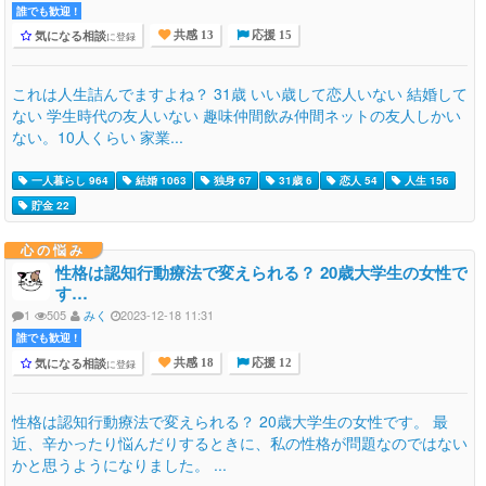
誰でも歓迎 !
気になる相談
に登録
共感 13
応援 15
これは人生詰んでますよね？ 31歳 いい歳して恋人いない 結婚して
ない 学生時代の友人いない 趣味仲間飲み仲間ネットの友人しかい
ない。10人くらい 家業...
一人暮らし 964
結婚 1063
独身 67
31歳 6
恋人 54
人生 156
貯金 22
心の悩み
性格は認知行動療法で変えられる？ 20歳大学生の女性で
す…
1
505
みく
2023-12-18 11:31
誰でも歓迎 !
気になる相談
に登録
共感 18
応援 12
性格は認知行動療法で変えられる？ 20歳大学生の女性です。 最
近、辛かったり悩んだりするときに、私の性格が問題なのではない
かと思うようになりました。 ...