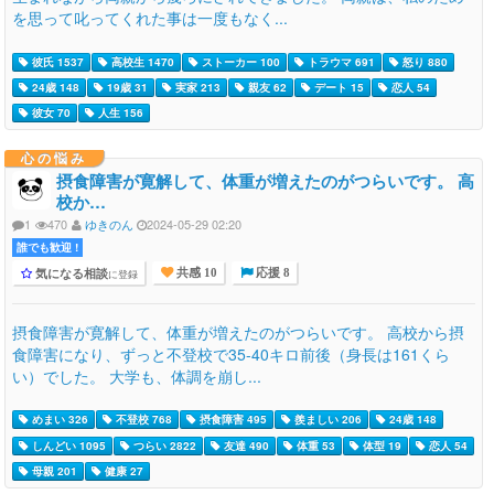
を思って叱ってくれた事は一度もなく...
彼氏 1537
高校生 1470
ストーカー 100
トラウマ 691
怒り 880
24歳 148
19歳 31
実家 213
親友 62
デート 15
恋人 54
彼女 70
人生 156
心の悩み
摂食障害が寛解して、体重が増えたのがつらいです。 高
校か…
1
470
ゆきのん
2024-05-29 02:20
誰でも歓迎 !
気になる相談
に登録
共感 10
応援 8
摂食障害が寛解して、体重が増えたのがつらいです。 高校から摂
食障害になり、ずっと不登校で35-40キロ前後（身長は161くら
い）でした。 大学も、体調を崩し...
めまい 326
不登校 768
摂食障害 495
羨ましい 206
24歳 148
しんどい 1095
つらい 2822
友達 490
体重 53
体型 19
恋人 54
母親 201
健康 27