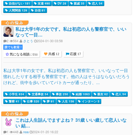
自信がない 181
友達 490
DV 28
親戚 35
恋人 54
人間関係 129
自信 81
心の悩み
私は大学1年の女です。私は初恋の人も警察官で、いい
なって一目…
2
564
さとう
2024-01-30 03:58
誰でも歓迎 !
気になる相談
に登録
共感 12
応援 17
私は大学1年の女です。私は初恋の人も警察官で、いいなって一目
惚れしたりする相手も警察官です。他の人はそうはならないだろう
けれど、街中を歩いていてパトカーが通ったり、...
小学生 834
交通事故 54
事故 250
結婚 1063
親友 62
恋人 54
警察 41
仕事 520
夢 91
人生 156
インターン 5
心の悩み
これは人生詰んでますよね？ 31歳 いい歳して恋人いな
い 結…
1
448
noa
2024-01-20 16:22