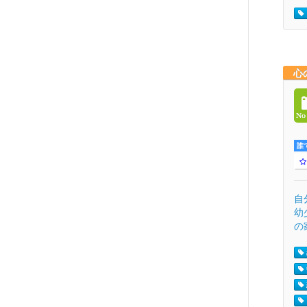
心
誰
自
幼
の