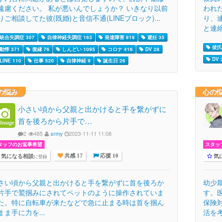
遠慮ください。 私が悪いんでしょうか？ いきなり以前
われ
りご相談してた彼(既婚)と音信不通(LINEブロック)...
り、
と連絡
統合失調症 307
自律神経失調症 163
発達障害 819
避妊 35
彼氏 
動悸 371
復縁 76
しんどい 1095
コロナ 416
DV 28
DV 
LINE 110
仕事 520
自律神経 9
誕生日 26
の悩み
心の
小さい頃から父親と出かけると手を繋がずに
首を後ろから片手で…
2
485
srmy
2023-11-11 11:08
タッフのお返事希望
スタッ
気になる相談
気
に登録
共感 17
応援 10
さい頃から父親と出かけると手を繋がずに首を後ろか
幼少
片手で鷲掴みにされてペットのように操作されていま
す。
た。特に自転車が来たなどで急に止まる時は首を掴ん
保険
まま手に力を...
活を考