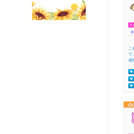
ス
こ
で
感
心