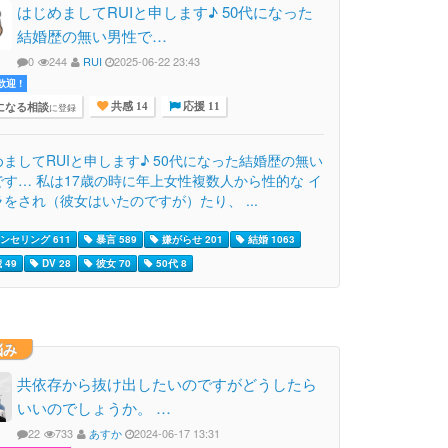
はじめましてRUIと申します♪ 50代になった
結婚歴の無い男性で…
0
244
RUI
2025-06-22 23:43
迎 !
になる相談
に登録
共感 14
応援 11
ましてRUIと申します♪ 50代になった結婚歴の無い
です… 私は17歳の時に年上女性複数人から性的な イ
をされ（彼女はいたのですが）たり、 ...
ンセリング 611
暴言 589
嫌がらせ 201
結婚 1063
 49
DV 28
彼女 70
50代 8
悩み
共依存から抜け出したいのですがどうしたら
いいのでしょうか。 …
22
733
あすか
2024-06-17 13:31