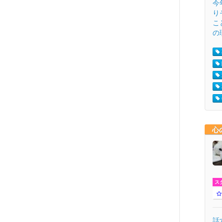
今
り
こ
の
心
ス
話