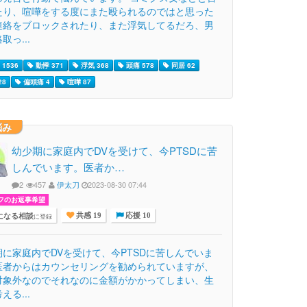
たり、喧嘩をする度にまた殴られるのではと思った
連絡をブロックされたり、また浮気してるだろ、男
取っ...
1536
動悸 371
浮気 368
頭痛 578
同居 62
28
偏頭痛 4
喧嘩 87
悩み
幼少期に家庭内でDVを受けて、今PTSDに苦
しんでいます。医者か…
2
457
伊太刀
2023-08-30 07:44
フのお返事希望
になる相談
に登録
共感 19
応援 10
期に家庭内でDVを受けて、今PTSDに苦しんでいま
医者からはカウンセリングを勧められていますが、
対象外なのでそれなのに金額がかかってしまい、生
える...