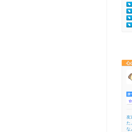
心
誰
友
た
な