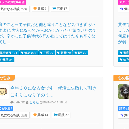
タッフのお返事希望
スタッ
気になる相談
気
に登録
共感 9
応援 17
庭のことって子供だと他と違うことなど気づきずらい
共依
すよね 大人になってからおかしかったと気づいたので
ょう
が、辛かった子供時代を思い出してはまた今も辛くな
何度
し...
が弱..
修学旅行 104
惨め 202
生理 72
祖母 79
DV 28
警察
お風呂 34
依存 
の悩み
心の
今年３０になる女です。就活に失敗して引き
こもりになりそのま…
3
692
しろた
2024-05-11 18:56
でも歓迎 !
誰でも歓
気になる相談
気
に登録
共感 14
応援 27