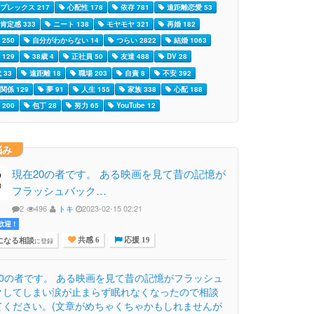
プレックス 217
心配性 178
依存 781
遠距離恋愛 53
肯定感 333
ニート 138
モヤモヤ 321
再婚 182
250
自分がわからない 14
つらい 2822
結婚 1063
129
38歳 4
正社員 50
友達 488
DV 28
 33
遠距離 18
職場 203
自責 8
不安 392
関係 129
夢 91
人生 155
家族 338
心配 188
200
包丁 28
努力 65
YouTube 12
悩み
現在20の者です。 ある映画を見て昔の記憶が
フラッシュバック…
2
496
トキ
2023-02-15 02:21
迎 !
になる相談
に登録
共感 6
応援 19
20の者です。 ある映画を見て昔の記憶がフラッシュ
クしてしまい涙が止まらず眠れなくなったので相談
てください。(文章がめちゃくちゃかもしれませんが