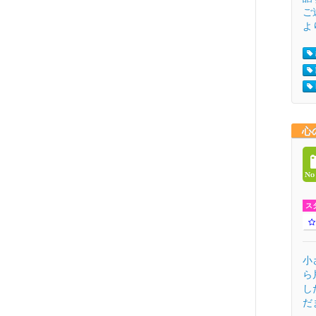
ご
よ
心
ス
小
ら
し
だ