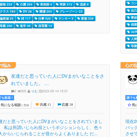
コン
資格 233
介護 205
美容師 4
実家 213
流産 8
自己
クラス 164
DV 28
職場 203
グレーゾーン 23
事故 
偏差値 23
姉 117
仕事 520
ヤンキー 3
家族 338
残業 
母親 200
進学 40
保育園 14
30代
人間
母親 
の悩み
心の
友達だと思っていた人にDVまがいなことをさ
れていました。 …
2
505
りむ
2023-05-14 15:31
でも歓迎 !
誰でも歓
気になる相談
気
に登録
共感 15
応援 20
達だと思っていた人にDVまがいなことをされていまし
現在
。 私は所謂いじられ役というポジションらしく、色々
バッ
人からいじられることが昔からよくありました だ...
させ