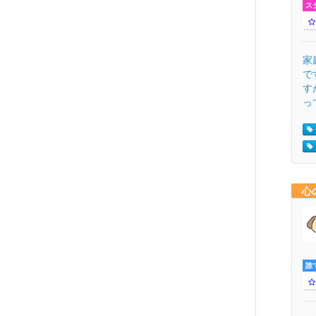
ス
家
で
す
って
心
誰