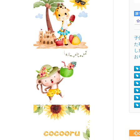
誰
子
た
し
お
心