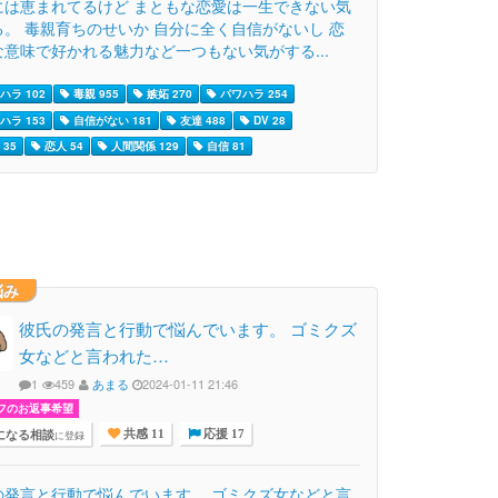
には恵まれてるけど まともな恋愛は一生できない気
る。 毒親育ちのせいか 自分に全く自信がないし 恋
な意味で好かれる魅力など一つもない気がする...
ハラ 102
毒親 955
嫉妬 270
パワハラ 254
ハラ 153
自信がない 181
友達 488
DV 28
35
恋人 54
人間関係 129
自信 81
悩み
彼氏の発言と行動で悩んでいます。 ゴミクズ
女などと言われた…
1
459
あまる
2024-01-11 21:46
フのお返事希望
になる相談
に登録
共感 11
応援 17
の発言と行動で悩んでいます。 ゴミクズ女などと言