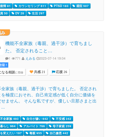
復帰 81
カウンセリング 611
PTSD 183
通院 507
員 50
DV 28
生活 297
悩み
機能不全家族（毒親、過干渉）で育ちまし
た。 否定されること…
1
771
えみる
2023-07-14 19:04
迎 !
になる相談
に登録
共感 21
応援 26
不全家族（毒親、過干渉）で育ちました。 否定され
とを極度におそれ、自己肯定感が低く自分に価値を
だせません。 そんな私ですが、優しい旦那さまと出
..
不全家族 493
自分が嫌い 642
不安感 342
暮らし 964
アルバイト 766
母子家庭 259
を変えたい 197
毒親 955
自己嫌悪 442