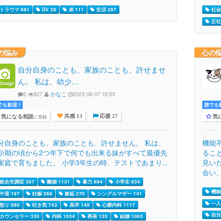
トラウマ 691
DV 28
弟 111
生活 297
社会
正社
の悩み
心の
自分自身のことも、家族のことも、許せませ
ん。 私は、幼少…
3
827
かなこ
2023-08-07 16:53
でも歓迎 !
誰でも歓
気になる相談
気
に登録
共感 13
応援 27
分自身のことも、家族のことも、許せません。 私は、
機能
少期の頃から2つ年下で何でも出来る妹がすべて最優先
るこ
家庭で育ちました。 小学3年生の時、テストであまり...
見い
会い、.
統合失調症 307
離婚 1131
暴力 894
小学生 834
機能
中退 197
妊娠 268
嫉妬 270
シングルマザー 141
一人
怒り 880
吐き気 743
高卒 145
心療内科 1117
自分
カウンセラー 330
内科 1034
再発 135
結婚 1063