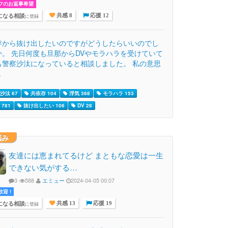
フのお返事希望
になる相談
に登録
共感 8
応援 12
存から抜け出したいのですがどうしたらいいのでし
か。 先日何度も旦那からDVやモラハラを受けていて
も警察沙汰になっていると相談しました。 私の意思
.
沙汰 67
共依存 104
浮気 368
モラハラ 153
781
抜け出したい 106
DV 28
悩み
友達には恵まれてるけど まともな恋愛は一生
できない気がする…
3
588
エミュー
2024-04-05 00:07
迎 !
になる相談
に登録
共感 13
応援 19