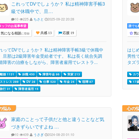
これってDVでしょうか？ 私は精神障害手帳3
級で休職中で、旦…
10
225
ちさと
2025-09-22 20:28
タッフのお返事希望
誰でも歓
気になる相談
気
に登録
共感 13
応援 19
れってDVでしょうか？ 私は精神障害手帳3級で休職中
はじめ
、旦那は2級障害年金受給者です。 私は長く統合失調
男性
情障害の治療をしながら、障害者雇用でレストラ...
タズラ
離婚 1131
休職 450
障害年金 86
実家 213
カウ
ストレス 289
DV 28
仕事 520
年金 24
喧嘩 87
17歳
旅行 31
障害者雇用 15
の悩み
心の
家庭のことって子供だと他と違うことなど気
づきずらいですよね …
10
409
うさぎ
2024-08-20 01:10