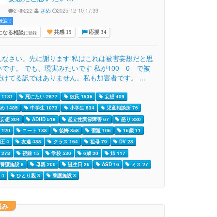
2
222
さめ
2025-12-10 17:39
迎 !
になる相談
に登録
共感 15
応援 34
んなさい。先に謝ります 私はこれは被害妄想だと思
です。 でも、現実みたいです 私が100 0 で被
けてる訳ではありません。私も加害者です。 ...
1131
死にたい 2877
彼氏 1536
妄想 409
 1485
中学生 1073
小学生 834
児童相談所 76
妄想 304
ADHD 518
起立性調節障害 67
怒り 880
120
ニート 138
後悔 858
宿題 106
16歳 11
圧 4
友達 488
クラス 164
祖母 79
DV 28
278
視線 15
学校 530
6歳 20
姉 117
養護施設 8
母親 200
誕生日 26
ASD 16
ミス 27
 4
ひとり親 3
養護施設 3
悩み