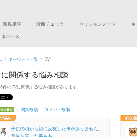
新規相談
診断チェック
セッションノート
キ
メタバース
ム
キーワード一覧
DV
V に関係する悩み相談
28件のDVに関係する悩み相談があります。
閲覧数順
コメント数順
の並び替え
の悩み
心の
子供の頃から親に反抗した事がありません。
意見を言った事もあ…