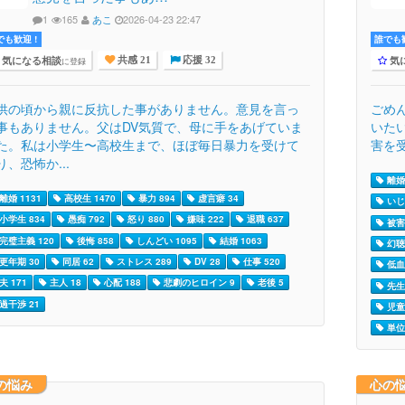
1
165
あこ
2026-04-23 22:47
でも歓迎 !
誰でも歓
気になる相談
気
に登録
共感 21
応援 32
供の頃から親に反抗した事がありません。意見を言っ
ごめ
事もありません。父はDV気質で、母に手をあげていま
いたい
た。私は小学生〜高校生まで、ほぼ毎日暴力を受けて
害を受
り、恐怖か...
離婚 
離婚 1131
高校生 1470
暴力 894
虚言癖 34
いじめ
小学生 834
愚痴 792
怒り 880
嫌味 222
退職 637
被害
完璧主義 120
後悔 858
しんどい 1095
結婚 1063
幻聴 
更年期 30
同居 62
ストレス 289
DV 28
仕事 520
低血
夫 171
主人 18
心配 188
悲劇のヒロイン 9
老後 5
先生 
過干渉 21
児童
単位
の悩み
心の