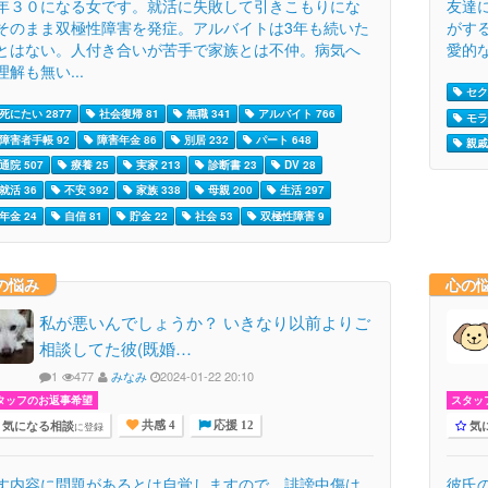
年３０になる女です。就活に失敗して引きこもりにな
友達
そのまま双極性障害を発症。アルバイトは3年も続いた
がす
とはない。人付き合いが苦手で家族とは不仲。病気へ
愛的
理解も無い...
セク
死にたい 2877
社会復帰 81
無職 341
アルバイト 766
モラ
障害者手帳 92
障害年金 86
別居 232
パート 648
親戚 
通院 507
療養 25
実家 213
診断書 23
DV 28
就活 36
不安 392
家族 338
母親 200
生活 297
年金 24
自信 81
貯金 22
社会 53
双極性障害 9
の悩み
心の
私が悪いんでしょうか？ いきなり以前よりご
相談してた彼(既婚…
1
477
みなみ
2024-01-22 20:10
タッフのお返事希望
スタッ
気になる相談
気
に登録
共感 4
応援 12
す内容に問題があるとは自覚しますので、誹謗中傷は
彼氏