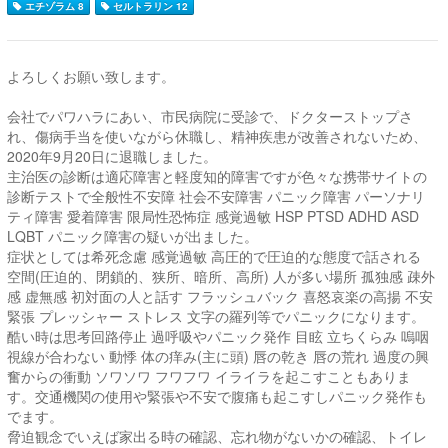
エチゾラム 8
セルトラリン 12
よろしくお願い致します。
会社でパワハラにあい、市民病院に受診で、ドクターストップさ
れ、傷病手当を使いながら休職し、精神疾患が改善されないため、
2020年9月20日に退職しました。
主治医の診断は適応障害と軽度知的障害ですが色々な携帯サイトの
診断テストで全般性不安障 社会不安障害 パニック障害 パーソナリ
ティ障害 愛着障害 限局性恐怖症 感覚過敏 HSP PTSD ADHD ASD
LQBT パニック障害の疑いが出ました。
症状としては希死念慮 感覚過敏 高圧的で圧迫的な態度で話される
空間(圧迫的、閉鎖的、狭所、暗所、高所) 人が多い場所 孤独感 疎外
感 虚無感 初対面の人と話す フラッシュバック 喜怒哀楽の高揚 不安
緊張 プレッシャー ストレス 文字の羅列等でパニックになります。
酷い時は思考回路停止 過呼吸やパニック発作 目眩 立ちくらみ 嗚咽
視線が合わない 動悸 体の痒み(主に頭) 唇の乾き 唇の荒れ 過度の興
奮からの衝動 ソワソワ フワフワ イライラを起こすこともありま
す。交通機関の使用や緊張や不安で腹痛も起こすしパニック発作も
でます。
脅迫観念でいえば家出る時の確認、忘れ物がないかの確認、トイレ