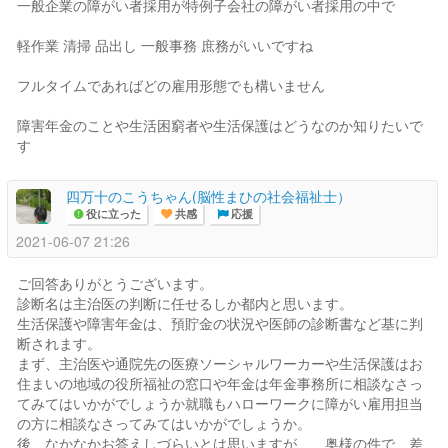
一般企業の障がい者採用が特例子会社の障がい者採用の中で
軽作業 清掃 品出し 一般事務 庶務がいいですね
フルタイムであればどの雇用形態でも構いません
障害年金のことや生活困窮者や生活保護はどうなのか知りたいで
す
四万十のこうちゃん(脳性まひの社会福祉士）
役に立った
共感
応援
2021-06-07 21:26
ご回答ありがとうございます。
診断名は主治医の判断に任せるしか都内と思います。
生活保護や障害年金は、預貯金の状況や医師の診断書など基に判
断されます。
まず、主治医や通院先の医療ソーシャルワーカーや生活保護はお
住まいの地域の役所福祉の窓口や年金は年金事務所に相談なさっ
てみてはいかがでしょうか就職もハローワークに障がい雇用担当
の方に相談なさってみてはいかがでしょうか。
後、なかなかお答えしづらいとは思いますが、、奥様の件で、差