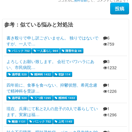
参考：似ている悩みと対処法
書き殴りで申し訳ございません。 独りではないで
6
すが、一人で…
759
パニック 752
一人暮らし 964
障害年金 86
よろしくお願い致します。 会社でパワハラにあ
3
い、市民病院…
1232
過呼吸 520
精神科 1432
初診 114
四年前に、食事を食べない、抑鬱状態、希死念慮
1
で精神科を受診…
1226
過呼吸 520
うつ病 1295
精神科 1432
現在、兵庫にて私と2人の息子の3人で暮らしてい
1
ます。実家は福…
1296
離婚 1131
パニック 752
上司 1145
社会不安障害・嘔吐恐怖症・パニック発作持ち20
0