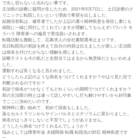
で出し切らないと出れない事です。
主治医の診断に疑問が生じたため、2021年5月7日に、土日診療のク
リニックに転院したいという理由で希望を出しました。
結婚当初私は、健常者でしたが上記の通り精神疾患を発症し妻にも
病院に一緒に同行してくれていますが理解してもらえずパワハラ モ
ラハラ 障害者への偏見で害虫扱いされます。
転職活動も難航して、応募求人の全社書類選考止まりです。
先日転院先の初診を終えて自分の内容は伝えましたが新しい主治医
は病名を付けたがらない感触を感じました。
診断テストも今の私だと全部当てはまるから無意味だともいわれま
した。
運動すれば良くなると言われました。
どうしたら上記のような病名をつけてくれますか？やはり見た目で
判断されるのですか？
初診で病名がつかなくてもどれくらいの期間でつけてくれますか？
前の主治医の時とは違って話しやすいし打ち解けやすいから好印象
でここに決めたいのです。
精神科に通い始めて、初めて採血もしました。
薬もセルトラリンからサインバルタとエチゾラムに変わりました。
病名がはっきりしないと不安でしょうがありません。
どうしたら病名つけてくれるんでしょうか？
悩みとしては障害年金 夫婦関係 転職 転院先の対応 精神疾患です
ね。