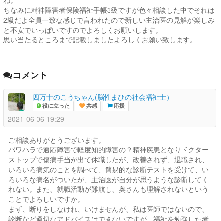
ちなみに精神障害者保険福祉手帳3級ですが色々相談した中でそれは
2級だよ全員一致な感じで言われたので新しい主治医の見解が楽しみ
と不安でいっぱいですのでよろしくお願いします。
思い当たるところまで記載しましたよろしくお願い致します。
コメント
四万十のこうちゃん(脳性まひの社会福祉士）
役に立った
共感
応援
2021-06-06 19:29
ご相談ありがとうございます。
パワハラで適応障害で軽度知的障害の？精神疾患となりドクター
ストップで傷病手当が出て休職したが、改善されず、退職され、
いろいろ病気のことを調べて、簡易的な診断テストを受けて、い
ろいろな病名がついたが、主治医が自分が思うような診断してく
れない。また、就職活動が難航し、奥さんも理解されないという
ことでよろしいですか。
まず、断りをしなけれ、いけませんが、私は医師ではないので、
診断など適切なアドバイスはできないですが、福祉を勉強した者