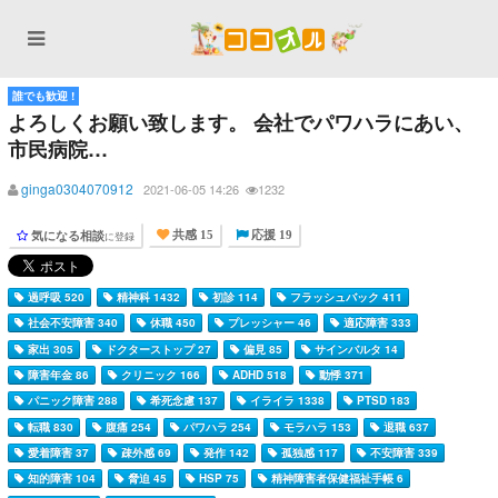
誰でも歓迎 !
よろしくお願い致します。 会社でパワハラにあい、
市民病院…
ginga0304070912
2021-06-05 14:26
1232
気になる相談
に登録
共感 15
応援 19
過呼吸 520
精神科 1432
初診 114
フラッシュバック 411
社会不安障害 340
休職 450
プレッシャー 46
適応障害 333
家出 305
ドクターストップ 27
偏見 85
サインバルタ 14
障害年金 86
クリニック 166
ADHD 518
動悸 371
パニック障害 288
希死念慮 137
イライラ 1338
PTSD 183
転職 830
腹痛 254
パワハラ 254
モラハラ 153
退職 637
愛着障害 37
疎外感 69
発作 142
孤独感 117
不安障害 339
知的障害 104
脅迫 45
HSP 75
精神障害者保健福祉手帳 6