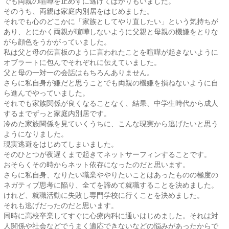
でも両親の喧嘩を止めずに逃げてばかりもいました。
そのうち、両親は家庭内別居をはじめました。
それでも心のどこかに「家族としてやり直したい」という気持ちが
あり、とにかく両親が喧嘩しないように父親と母親の機嫌をとりな
がら顔色をうかがっていました。
私は父と母の伝言板のように言われたことを喧嘩が起きないように
オブラートに包んでそれぞれに伝えていました。
父と母の一対一の会話はもちろんありません。
さらに私自身が嫌だと思うことでも両親の機嫌を損ねないように自
ら進んでやっていました。
それでも家族関係が良くなることなく、結果、中学生時代から成人
するまでずっと家庭内別居です。
冷めた家族関係を見ていくうちに、こんな現実から逃げたいと思う
ようになりました。
現実逃避をはじめてしまいました。
そのひとつが夜遅くまで起きてネットサーフィンすることです。
おそらくその時からネット依存になったのだと思います。
さらに私自身、なりたい職業ややりたいことはあったものの極度の
ネガティブ思考に陥り、全てを諦めて就職することを決めました。
けれど、就職活動に失敗し専門学校に行くことを決めました。
それも逃げだったのだと思います。
同時に高校卒業してすぐに心療内科に通いはじめました。それは対
人関係や社会などでうまく適応できないなどの悩みがあったからで