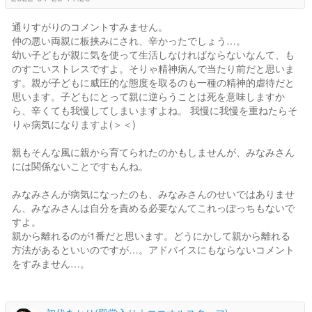
通りすがりのコメントすみません。
仲の悪い両親に板挟みにされ、辛かったでしょう…。
幼い子どもが親に気を使って生活しなければならないなんて、も
のすごいストレスですよ。そりゃ精神病んで当たり前だと思いま
す。親が子どもに威圧的な態度を取るのも一種の精神的虐待だと
思います。子どもにとって親に逆らうことは死を意味しますか
ら、辛くても我慢してしまいますよね。 我慢に我慢を重ねたらそ
りゃ病気になりますよ(＞＜)
親もそんな風に親から育てられたのかもしませんが、みなみさん
には関係ないことですもんね。
みなみさんが病気になったのも、みなみさんのせいではありませ
ん、みなみさんは自分を責める必要なんてこれっぽっちもないで
すよ。
親から離れるのが1番だと思います。どうにかして親から離れる
方法があるといいのですが…。アドバイスにもならないコメント
をすみません…。