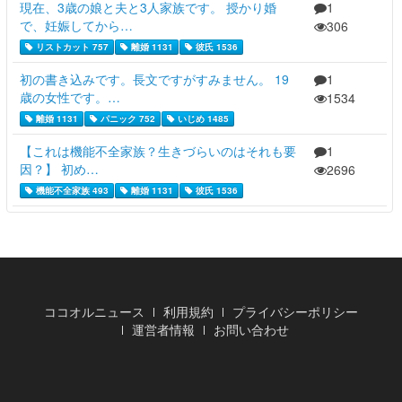
現在、3歳の娘と夫と3人家族です。 授かり婚
1
で、妊娠してから…
306
リストカット 757
離婚 1131
彼氏 1536
初の書き込みです。長文ですがすみません。 19
1
歳の女性です。…
1534
離婚 1131
パニック 752
いじめ 1485
【これは機能不全家族？生きづらいのはそれも要
1
因？】 初め…
2696
機能不全家族 493
離婚 1131
彼氏 1536
ココオルニュース
利用規約
プライバシーポリシー
運営者情報
お問い合わせ