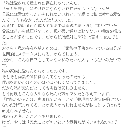
「私は愛されて産まれた存在じゃないんだ」
「何も出来ず、親の利益にならない存在だからいらないんだ」
母親には愛はあったかもしれないけれど、父親には私に対する愛な
んて1ミリもなかったんだと思いました。
思えば、幼い頃から成人するまでは両親の思い通りに動いていたし
父親は昔から威圧的でした。私が思い通りに動かないと機嫌を損ね
ることが多かったです。だから私は絶対にNOとは言えませんでし
た。
おそらく私の存在を望んだのは、「家族や子供を持っている自分が
世間的にステータスになる」からでしょう。
だから、こんな自立もしていない私みたいな人はいらないみたいで
す。
私の家族に愛なんかなかったのです。
そもそも両親の間に愛なんてなかったのだから。
理想を追いかけるのがばかばかしくなってきました。
だから私が死んだとしても両親は悲しみません。
もう何度もこんな人生なら死んだ方がマシだと考えています。
「両親がいるだけ、恵まれている」とか「物理的な虐待を受けてい
ないだけ恵まれてる」とか思うかもしれませんが私にとってはもう
耐えられません。
死のうと考えたこともありました。
けど、やっぱり死ぬことが怖いという気持ちが拭いきれないので