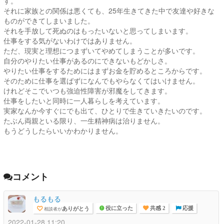
す。
それに家族との関係は悪くても、25年生きてきた中で友達や好きな
ものができてしまいました。
それを手放して死ぬのはもったいないと思ってしまいます。
仕事をする気がないわけではありません。
ただ、現実と理想につまずいてやめてしまうことが多いです。
自分のやりたい仕事があるのにできないもどかしさ。
やりたい仕事をするためにはまずお金を貯めるところからです。
そのために仕事を選ばずになんでもやらなくてはいけません。
けれどそこでいつも強迫性障害が邪魔をしてきます。
仕事をしたいと同時に一人暮らしを考えています。
実家なんか今すぐにでも出て、ひとりで生きていきたいのです。
たぶん両親といる限り、一生精神病は治りません。
もうどうしたらいいかわかりません。
コメント
もるもる
ありがとう
相談者が
役に立った
共感 2
応援
2022-01-28 11:20