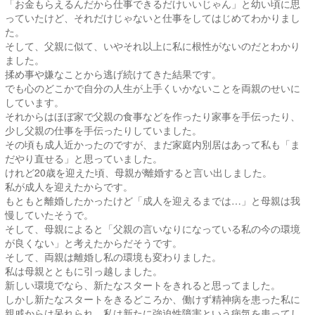
「お金もらえるんだから仕事できるだけいいじゃん」と幼い頃に思
っていたけど、それだけじゃないと仕事をしてはじめてわかりまし
た。
そして、父親に似て、いやそれ以上に私に根性がないのだとわかり
ました。
揉め事や嫌なことから逃げ続けてきた結果です。
でも心のどこかで自分の人生が上手くいかないことを両親のせいに
しています。
それからはほぼ家で父親の食事などを作ったり家事を手伝ったり、
少し父親の仕事を手伝ったりしていました。
その頃も成人近かったのですが、まだ家庭内別居はあって私も「ま
だやり直せる」と思っていました。
けれど20歳を迎えた頃、母親が離婚すると言い出しました。
私が成人を迎えたからです。
もともと離婚したかったけど「成人を迎えるまでは…」と母親は我
慢していたそうで。
そして、母親によると「父親の言いなりになっている私の今の環境
が良くない」と考えたからだそうです。
そして、両親は離婚し私の環境も変わりました。
私は母親とともに引っ越しました。
新しい環境でなら、新たなスタートをきれると思ってました。
しかし新たなスタートをきるどころか、働けず精神病を患った私に
親戚からは呆れられ、私は新たに強迫性障害という病気を患ってし