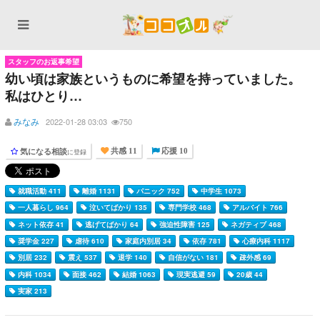
スタッフのお返事希望
幼い頃は家族というものに希望を持っていました。
私はひとり…
みなみ
2022-01-28 03:03
750
気になる相談
に登録
共感 11
応援 10
就職活動 411
離婚 1131
パニック 752
中学生 1073
一人暮らし 964
泣いてばかり 135
専門学校 468
アルバイト 766
ネット依存 41
逃げてばかり 64
強迫性障害 125
ネガティブ 468
奨学金 227
虐待 610
家庭内別居 34
依存 781
心療内科 1117
別居 232
震え 537
退学 140
自信がない 181
疎外感 69
内科 1034
面接 462
結婚 1063
現実逃避 59
20歳 44
実家 213