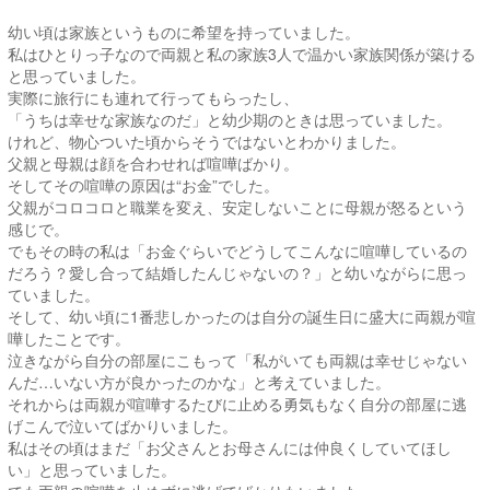
幼い頃は家族というものに希望を持っていました。
私はひとりっ子なので両親と私の家族3人で温かい家族関係が築ける
と思っていました。
実際に旅行にも連れて行ってもらったし、
「うちは幸せな家族なのだ」と幼少期のときは思っていました。
けれど、物心ついた頃からそうではないとわかりました。
父親と母親は顔を合わせれば喧嘩ばかり。
そしてその喧嘩の原因は“お金”でした。
父親がコロコロと職業を変え、安定しないことに母親が怒るという
感じで。
でもその時の私は「お金ぐらいでどうしてこんなに喧嘩しているの
だろう？愛し合って結婚したんじゃないの？」と幼いながらに思っ
ていました。
そして、幼い頃に1番悲しかったのは自分の誕生日に盛大に両親が喧
嘩したことです。
泣きながら自分の部屋にこもって「私がいても両親は幸せじゃない
んだ…いない方が良かったのかな」と考えていました。
それからは両親が喧嘩するたびに止める勇気もなく自分の部屋に逃
げこんで泣いてばかりいました。
私はその頃はまだ「お父さんとお母さんには仲良くしていてほし
い」と思っていました。