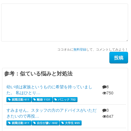
ココオルに
無料登録
して、コメントしてみよう！
参考：似ている悩みと対処法
幼い頃は家族というものに希望を持っていまし
8
た。 私はひとり…
750
就職活動 411
離婚 1131
パニック 752
すみません。スタッフの方のアドバイスがいただ
3
きたいので再投…
847
就職活動 411
自分が嫌い 642
大学生 955