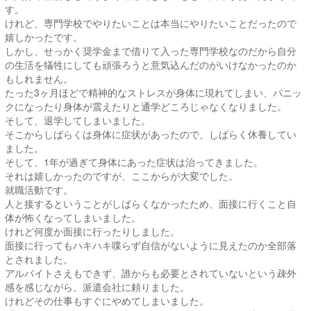
す。
けれど、専門学校でやりたいことは本当にやりたいことだったので
嬉しかったです。
しかし、せっかく奨学金まで借りて入った専門学校なのだから自分
の生活を犠牲にしても頑張ろうと意気込んだのがいけなかったのか
もしれません。
たった3ヶ月ほどで精神的なストレスが身体に現れてしまい、パニッ
クになったり身体が震えたりと通学どころじゃなくなりました。
そして、退学してしまいました。
そこからしばらくは身体に症状があったので、しばらく休養してい
ました。
そして、1年が過ぎて身体にあった症状は治ってきました。
それは嬉しかったのですが、ここからが大変でした。
就職活動です。
人と接するということがしばらくなかったため、面接に行くこと自
体が怖くなってしまいました。
けれど何度か面接に行ったりしました。
面接に行ってもハキハキ喋らず自信がないように見えたのか全部落
とされました。
アルバイトさえもできず、誰からも必要とされていないという疎外
感を感じながら、派遣会社に頼りました。
けれどその仕事もすぐにやめてしまいました。