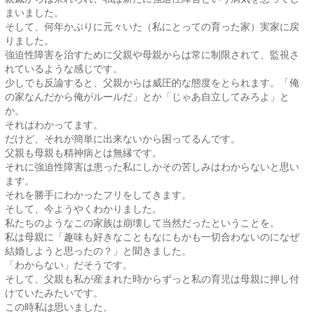
まいました。
そして、何年かぶりに元々いた（私にとっての育った家）実家に戻
りました。
強迫性障害を治すために父親や母親からは常に制限されて、監視さ
れているような感じです。
少しでも反論すると、父親からは威圧的な態度をとられます。「俺
の家なんだから俺がルールだ」とか「じゃあ自立してみろよ」と
か。
それはわかってます。
だけど、それが簡単に出来ないから困ってるんです。
父親も母親も精神病とは無縁です。
それに強迫性障害は患った私にしかその苦しみはわからないと思い
ます。
それを勝手にわかったフリをしてきます。
そして、今ようやくわかりました。
私たちのようなこの家族は崩壊して当然だったということを。
私は母親に「趣味も好きなこともなにもかも一切合わないのになぜ
結婚しようと思ったの？」と聞きました。
「わからない」だそうです。
そして、父親も私が産まれた時からずっと私の育児は母親に押し付
けていたみたいです。
この時私は思いました。