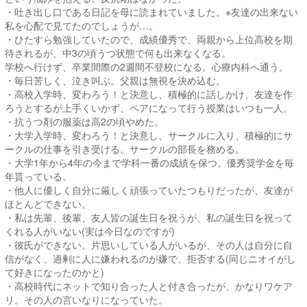
・吐き出し口である日記を母に読まれていました。※友達の出来ない
私を心配で見てたのでしょうが…。
・ひたすら勉強していたので、成績優秀で、両親から上位高校を期
待されるが、中3の頃うつ状態で何も出来なくなる。
学校へ行けず、卒業間際の2週間不登校になる。心療内科へ通う。
・毎日苦しく、泣き叫ぶ。父親は無視を決め込む。
・高校入学時、変わろう！と決意し、積極的に話しかけ、友達を作
ろうとするが上手くいかず、ペアになって行う授業はいつも一人。
・抗うつ剤の服薬は高2の頃やめた。
・大学入学時、変わろう！と決意し、サークルに入り、積極的にサ
ークルの仕事を引き受ける。サークルの部長を務める。
・大学1年から4年の今まで学科一番の成績を保つ。優秀奨学金を毎
年貰っている。
・他人に優しく自分に厳しく頑張っていたつもりだったが、友達が
ほとんどできない。
・私は先輩、後輩、友人皆の誕生日を祝うが、私の誕生日を祝って
くれる人がいない(実は今日なのですが)
・彼氏ができない。片思いしている人がいるが、その人は自分に自
信がなく、過剰に人に嫌われるのが嫌で、拒否する(同じニオイがし
て好きになったのかと)
・高校時代にネットで知り合った人と付き合ったが、かなりワケア
リ。その人の言いなりになっていた。