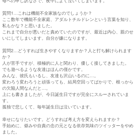
母への申し訳なさで、夜中によく泣いてしまいます。
質問1…これは機能不全家族なのでしょうか？
ここ数年で機能不全家庭、アダルトチルドレンという言葉を知り、
私もかな？と思いました。
これまで自分が悪いだと責めていたのですが、最近は内心、親のせ
いにしてしまいます。自分が嫌になります。
質問2…どうすれば生きやすくなりますか？人と打ち解けられます
か？
人が苦手ですが、積極的に人と関わり、優しく接してきました。
でも遊べるような友達はほんの僅かです。
みんな、彼氏もいるし、友達も沢山いるのに…。
変わろう変わろうと頑張っても、結局空回ってばかりで、根っから
の欠陥人間なんだと…。
上にも書きましたが、今日誕生日ですが完全にスルーされていま
す。
孤独で悲しくて、毎年誕生日は泣いています。
幸せになりたいです。どうすれば考え方を変えられますか？
手始めに、僻みや自責の念の元となる依存気味のツイッターをやめ
ました。