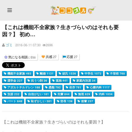
【これは機能不全家族？生きづらいのはそれも要
因？】 初め…
ゴミ
2016-06-11 07:30
2696
気になる相談
に登録
共感 27
応援 27
機能不全家族 493
離婚 1131
彼氏 1536
中学生 1073
不登校 768
奨学金 227
抗うつ剤 36
孤独 441
家庭内別居 34
アダルトチルドレン 168
愚痴 792
依存 781
心療内科 1117
別居 232
自信がない 181
先輩 844
無視 829
内科 1034
パート 648
恥ずかしい 381
部長 139
後輩 237
【これは機能不全家族？生きづらいのはそれも要因？】