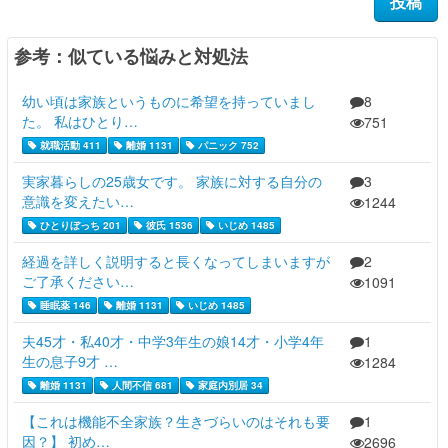
参考：似ている悩みと対処法
幼い頃は家族というものに希望を持っていまし
8
た。 私はひとり…
751
就職活動 411
離婚 1131
パニック 752
実家暮らしの25歳女です。 家族に対する自分の
3
意識を変えたい…
1244
ひとりぼっち 201
彼氏 1536
いじめ 1485
経過を詳しく説明すると長くなってしまいますが
2
ご了承ください…
1091
睡眠薬 146
離婚 1131
いじめ 1485
夫45才・私40才・中学3年生の娘14才・小学4年
1
生の息子9才 …
1284
離婚 1131
人間不信 681
家庭内別居 34
【これは機能不全家族？生きづらいのはそれも要
1
因？】 初め…
2696