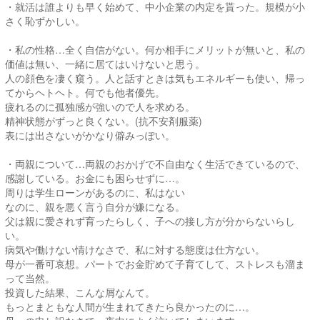
・就活は誰よりも早く始めて、中小企業の内定を貰った。規模が小
さく恥ずかしい。
・私の性格…全く自信がない。何か相手にメリットが無いと、私の
価値は無い、一緒に居てはいけないと思う。
人の顔色を凄く窺う。人と話すときは気もエネルギーも使い、帰っ
てからヘトヘト。何でも他者優先。
疲れるのに孤独感が強いので人を求める。
精神状態がずっと良くない。(抗不安剤服薬)
表には出さないがかなり僻みっぽい。
・両親について…両親のおかげで不自由なく生活できているので、
感謝している。お金にも困らせずに…。
周りは学生ローンがあるのに、私はない
なのに、親を悪く言う自分が嫌になる。
父は親に愛されず育ったらしく、子への接し方が分からないらし
い。
病気や働けない情けなさで、私に対する態度は仕方ない。
母が一番可哀想。パートでお金貯めて子育てして、ストレスも溜ま
って当然。
投資した結果、こんな屑なんて。
もっとまともな人間が生まれてきたら良かったのに…。