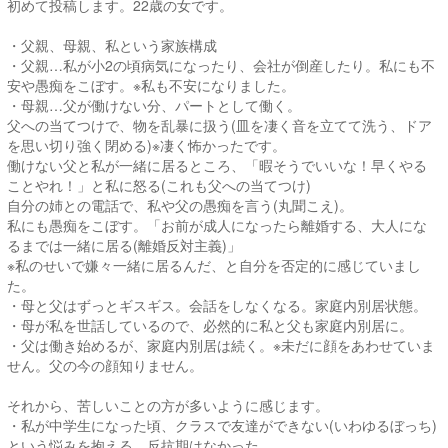
初めて投稿します。22歳の女です。
・父親、母親、私という家族構成
・父親…私が小2の頃病気になったり、会社が倒産したり。私にも不
安や愚痴をこぼす。※私も不安になりました。
・母親…父が働けない分、パートとして働く。
父への当てつけで、物を乱暴に扱う(皿を凄く音を立てて洗う、ドア
を思い切り強く閉める)※凄く怖かったです。
働けない父と私が一緒に居るところ、「暇そうでいいな！早くやる
ことやれ！」と私に怒る(これも父への当てつけ)
自分の姉との電話で、私や父の愚痴を言う(丸聞こえ)。
私にも愚痴をこぼす。「お前が成人になったら離婚する、大人にな
るまでは一緒に居る(離婚反対主義)」
※私のせいで嫌々一緒に居るんだ、と自分を否定的に感じていまし
た。
・母と父はずっとギスギス。会話をしなくなる。家庭内別居状態。
・母が私を世話しているので、必然的に私と父も家庭内別居に。
・父は働き始めるが、家庭内別居は続く。※未だに顔をあわせていま
せん。父の今の顔知りません。
それから、苦しいことの方が多いように感じます。
・私が中学生になった頃、クラスで友達ができない(いわゆるぼっち)
という悩みを抱える。反抗期はなかった。