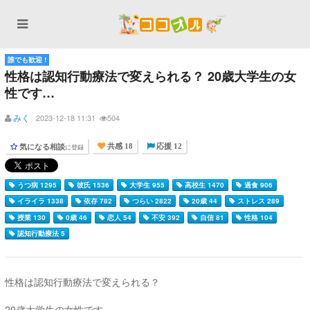
誰でも歓迎 !
性格は認知行動療法で変えられる？ 20歳大学生の女
性です…
みく
2023-12-18 11:31
504
気になる相談
に登録
共感 18
応援 12
うつ病 1295
彼氏 1536
大学生 955
高校生 1470
過食 906
イライラ 1338
依存 782
つらい 2822
20歳 44
ストレス 289
授業 130
0歳 46
恋人 54
不安 392
自信 81
性格 104
認知行動療法 5
性格は認知行動療法で変えられる？
20歳大学生の女性です。