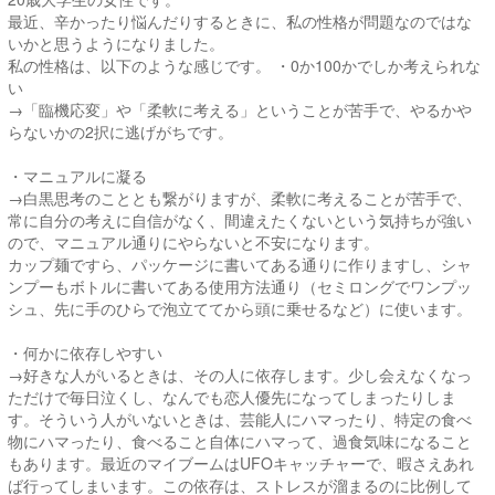
最近、辛かったり悩んだりするときに、私の性格が問題なのではな
いかと思うようになりました。
私の性格は、以下のような感じです。 ・0か100かでしか考えられな
い
→「臨機応変」や「柔軟に考える」ということが苦手で、やるかや
らないかの2択に逃げがちです。
・マニュアルに凝る
→白黒思考のこととも繋がりますが、柔軟に考えることが苦手で、
常に自分の考えに自信がなく、間違えたくないという気持ちが強い
ので、マニュアル通りにやらないと不安になります。
カップ麺ですら、パッケージに書いてある通りに作りますし、シャ
ンプーもボトルに書いてある使用方法通り（セミロングでワンプッ
シュ、先に手のひらで泡立ててから頭に乗せるなど）に使います。
・何かに依存しやすい
→好きな人がいるときは、その人に依存します。少し会えなくなっ
ただけで毎日泣くし、なんでも恋人優先になってしまったりしま
す。そういう人がいないときは、芸能人にハマったり、特定の食べ
物にハマったり、食べること自体にハマって、過食気味になること
もあります。最近のマイブームはUFOキャッチャーで、暇さえあれ
ば行ってしまいます。この依存は、ストレスが溜まるのに比例して