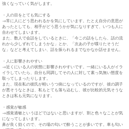
強くなっていく気がします。
・人の目をとても気にする
→常に人にどう思われるかを気にしています。たとえ自分の意思が
あったとしても、相手がどう思うかが気になりすぎて、いつも人に
合わせてしまいます。
また、数人で会話をしているときに、「今この話をしたら、話の流
れから少しずれてしまうかな」とか、「次あの子が喋りたそうだ
な」などと考えてしまい、話を振られるまでなかなか話せません。
・人に影響されやすい
→近くにいる人の状態に影響されやすいです。一緒にいる人がイラ
イラしていたら、自分も同調してその人に対して素っ気無い態度を
取ってしまったりします。
また、現在私の彼氏が軽いうつ病になっているのですが、彼の調子
が悪そうなときは、私もとても落ち込むし、彼が比較的元気そうな
ときは私も元気になります。
・感覚が敏感
→感覚過敏というほどではないと思いますが、割と色々なことが気
になってしまいます。
鼻が良く効くので、その場の匂いで酔うことが多いです。車も匂い