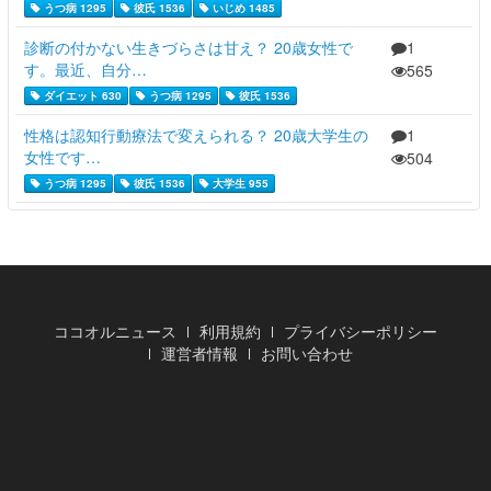
うつ病 1295
彼氏 1536
いじめ 1485
診断の付かない生きづらさは甘え？ 20歳女性で
1
す。最近、自分…
565
ダイエット 630
うつ病 1295
彼氏 1536
性格は認知行動療法で変えられる？ 20歳大学生の
1
女性です…
504
うつ病 1295
彼氏 1536
大学生 955
ココオルニュース
利用規約
プライバシーポリシー
運営者情報
お問い合わせ