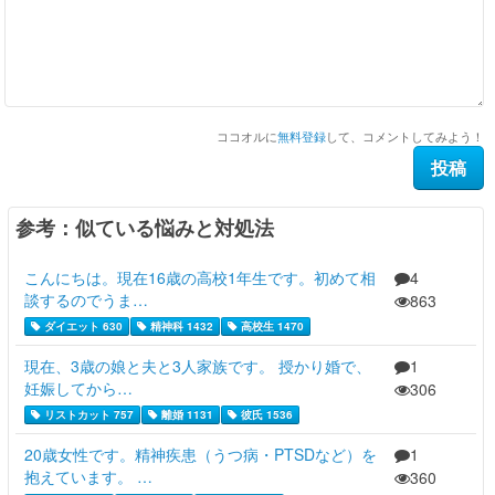
ココオルに
無料登録
して、コメントしてみよう！
参考：似ている悩みと対処法
こんにちは。現在16歳の高校1年生です。初めて相
4
談するのでうま…
863
ダイエット 630
精神科 1432
高校生 1470
現在、3歳の娘と夫と3人家族です。 授かり婚で、
1
妊娠してから…
306
リストカット 757
離婚 1131
彼氏 1536
20歳女性です。精神疾患（うつ病・PTSDなど）を
1
抱えています。 …
360