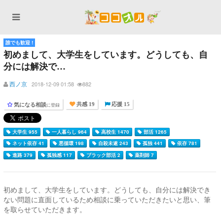
誰でも歓迎 !
初めまして、大学生をしています。どうしても、自
分には解決で…
西ノ京
2018-12-09 01:58
882
気になる相談
に登録
共感 19
応援 15
大学生 955
一人暮らし 964
高校生 1470
部活 1265
ネット依存 41
悪循環 198
自殺未遂 243
孤独 441
依存 781
進路 379
孤独感 117
ブラック部活 2
薬剤師 7
初めまして、大学生をしています。どうしても、自分には解決でき
ない問題に直面しているため相談に乗っていただきたいと思い、筆
を取らせていただきます。