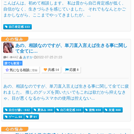
こんばんは。初めて相談します。 私は昔から自己肯定感が低く、
自信がなく、生きづらさを感じていました。 それでもなんとかご
まかしながら、ここまでやってきましたが、...
自己肯定感 333
心の悩み
あの、相談なのですが、単刀直入言えば生きる事に関し
て全てに…
4
442
あすか
2022-07-25 21:23
誰でも歓迎 !
気になる相談
に登録
共感 14
応援 8
あの、相談なのですが、単刀直入言えば生きる事に関して全てに疲
れました。 推しのグッズを買いたいでもこれは欲だから抑えなき
ゃ、目が悪くなるからスマホの使用は控えない...
自分が嫌い 642
夏休み 369
自己肯定感 333
後悔 858
友達 488
ゲーム 88
夢 91
心の悩み