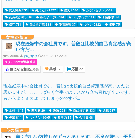
友人関係 258
死にたい 2877
彼氏 1536
カウンセリング 611
死ぬのが怖い 28
めんどくさい 308
ネガティブ 468
承認欲求 84
依存 781
自己肯定感 333
愛着障害 37
つらい 2822
HSP 75
女性の悩み
現在妊娠中の会社員です。普段は比較的自己肯定感が高
い方だ…
3
556
ねむせみ
2022-02-17 22:09
スタッフのお返事希望
気になる相談
に登録
共感 12
応援 22
現在妊娠中の会社員です。 普段は比較的自己肯定感が高い方だと
思いますが、ここしばらく仕事でのミスから立ち直れず辛いです。
昔からよくミスはしてしまうのですが...
上司 1145
無力感 26
妊娠 268
自己肯定感 333
退職 637
先輩 844
しんどい 1095
集中力 87
会社員 68
心の悩み
辛く苦しい気持ちがずっとあります。 不良が嫌い、平凡