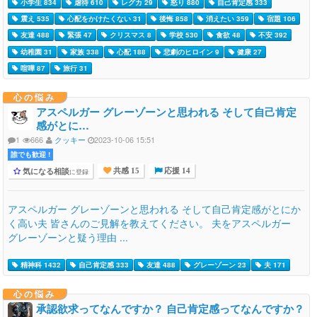
小学生 834
虐待 610
レグカ 29
怒り 880
自己肯定感 333
震え 535
心配をかけたくない 31
後悔 858
消えたい 359
宿題 106
友達 488
緊張 47
クリスマス 8
学校 530
食欲 48
不安 392
幼稚園 31
家族 338
心配 188
悲劇のヒロイン 9
健康 27
喧嘩 87
旅行 31
心の悩み
アスペルガー グレーゾーンと思われる そして自己肯定
感がとに…
1
666
クッキー
2023-10-06 15:51
誰でも歓迎 !
気になる相談
に登録
共感 15
応援 14
アスペルガー グレーゾーンと思われる そして自己肯定感がとにか
く高い夫 皆さんのご見解を教えてください。 夫をアスペルガー
グレーゾーンと疑う理由 ...
精神科 1432
自己肯定感 333
友達 488
グレーゾーン 23
夫 171
心の悩み
承認欲求ってなんですか？ 自己肯定感ってなんですか？