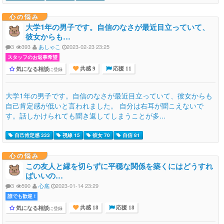
心の悩み
大学1年の男子です。自信のなさが最近目立っていて、
彼女からも…
3
393
あしゃこ
2023-02-23 23:25
スタッフのお返事希望
気になる相談
に登録
共感 9
応援 11
大学1年の男子です。自信のなさが最近目立っていて、彼女からも
自己肯定感が低いと言われました。 自分は右耳が聞こえないで
す。話しかけられても聞き返してしまうことが多...
自己肯定感 333
視線 15
彼女 70
自信 81
心の悩み
この友人と縁を切らずに平穏な関係を築くにはどうすれ
ばいいの…
3
590
心底
2023-01-14 23:29
誰でも歓迎 !
気になる相談
に登録
共感 18
応援 18