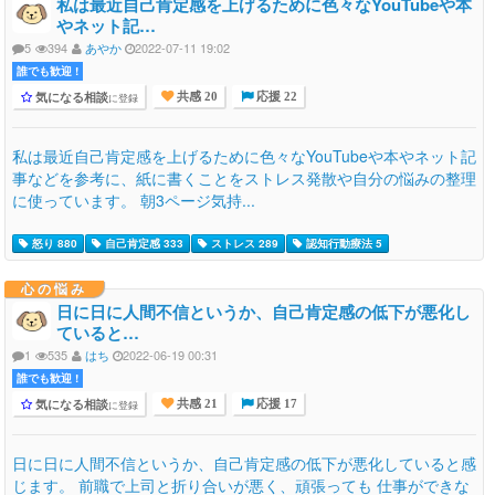
私は最近自己肯定感を上げるために色々なYouTubeや本
やネット記…
5
394
あやか
2022-07-11 19:02
誰でも歓迎 !
気になる相談
に登録
共感 20
応援 22
私は最近自己肯定感を上げるために色々なYouTubeや本やネット記
事などを参考に、紙に書くことをストレス発散や自分の悩みの整理
に使っています。 朝3ページ気持...
怒り 880
自己肯定感 333
ストレス 289
認知行動療法 5
心の悩み
日に日に人間不信というか、自己肯定感の低下が悪化し
ていると…
1
535
はち
2022-06-19 00:31
誰でも歓迎 !
気になる相談
に登録
共感 21
応援 17
日に日に人間不信というか、自己肯定感の低下が悪化していると感
じます。 前職で上司と折り合いが悪く、頑張っても 仕事ができな