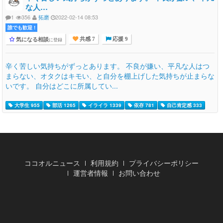
な人…
1
356
拓磨
2022-02-14 08:53
誰でも歓迎 !
気になる相談
に登録
共感 7
応援 9
辛く苦しい気持ちがずっとあります。 不良が嫌い、平凡な人はつ
まらない、オタクはキモい、と自分を棚上げした気持ちが止まらな
いです。 自分はどこに所属してい...
大学生 955
部活 1265
イライラ 1339
依存 781
自己肯定感 333
ココオルニュース
利用規約
プライバシーポリシー
運営者情報
お問い合わせ