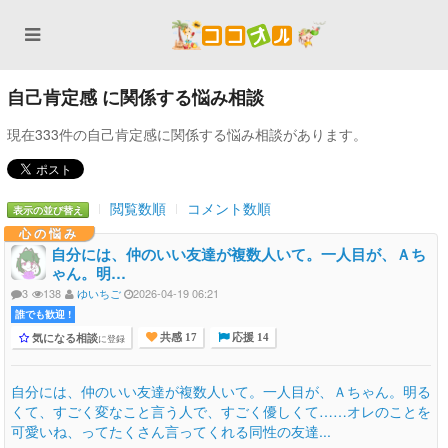
自己肯定感 に関係する悩み相談
現在333件の自己肯定感に関係する悩み相談があります。
閲覧数順
コメント数順
表示の並び替え
心の悩み
自分には、仲のいい友達が複数人いて。一人目が、Ａち
ゃん。明…
3
138
ゆいちご
2026-04-19 06:21
誰でも歓迎 !
気になる相談
に登録
共感 17
応援 14
自分には、仲のいい友達が複数人いて。一人目が、Ａちゃん。明る
くて、すごく変なこと言う人で、すごく優しくて……オレのことを
可愛いね、ってたくさん言ってくれる同性の友達...