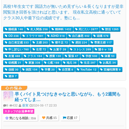
高校1年生女です 国語力が無いため見ずらい＆長くなりますが是非
閲覧頂き回答を頂ければと思います。 現在私立高校に通っていて
クラス30人中最下位の成績です。塾にも...
睡眠薬 146
友人関係 258
精神科 1432
死にたい 2877
部活 1265
OD 238
トラウマ 691
ADHD 518
自己嫌悪 442
頭痛 578
自己肯定感 333
主婦 203
寝不足 72
遅刻 224
専業主婦 117
申し訳ない 760
生理 72
お菓子 28
ストレス 289
陽キャ 18
友達 488
クラス 164
授業 130
緊張 47
学校 530
体重 53
幼稚園 31
家族 338
心配 188
地元 36
生活 297
お風呂 34
信頼 30
病院 154
学費 20
自営業 8
YouTube 12
双極性障害 9
連休 7
心の悩み
早くバイト見つけなきゃなと思いながら、もう2週間も
経ってしま…
9
432
亜実
2024-06-17 22:33
スタッフのお返事希望
気になる相談
に登録
共感 15
応援 17