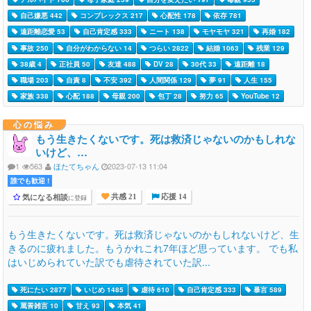
自己嫌悪 442
コンプレックス 217
心配性 178
依存 781
遠距離恋愛 53
自己肯定感 333
ニート 138
モヤモヤ 321
再婚 182
事故 250
自分がわからない 14
つらい 2822
結婚 1063
残業 129
38歳 4
正社員 50
友達 488
DV 28
30代 33
遠距離 18
職場 203
自責 8
不安 392
人間関係 129
夢 91
人生 155
家族 338
心配 188
母親 200
包丁 28
努力 65
YouTube 12
心の悩み
もう生きたくないです。死は救済じゃないのかもしれな
いけど、…
1
563
ほたてちゃん
2023-07-13 11:04
誰でも歓迎 !
気になる相談
に登録
共感 21
応援 14
もう生きたくないです。死は救済じゃないのかもしれないけど、生
きるのに疲れました。もうかれこれ7年ほど思っています。 でも私
はいじめられていた訳でも虐待されていた訳...
死にたい 2877
いじめ 1485
虐待 610
自己肯定感 333
暴言 589
罵詈雑言 10
甘え 93
本気 41