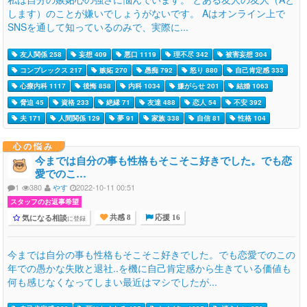
します）のことが嫌いでしょうがないです。 Aはオンライン上で
SNSを通して知っているのみで、実際に...
友人関係 258
妄想 409
悪口 1119
理不尽 342
被害妄想 304
コンプレックス 217
嫉妬 270
愚痴 792
怒り 880
自己肯定感 333
心療内科 1117
後悔 858
内科 1034
嫌がらせ 201
結婚 1063
脅迫 45
資格 233
絶縁 71
友達 488
恋人 54
不安 392
夫 171
人間関係 129
夢 91
家族 338
自信 81
性格 104
心の悩み
今までは自分の事も性格もそこそこ好きでした。でも恋
愛でのこ…
1
380
やす
2022-10-11 00:51
スタッフのお返事希望
気になる相談
に登録
共感 8
応援 16
今までは自分の事も性格もそこそこ好きでした。でも恋愛でのこの
年での愚かな失敗と退社..を機に自己肯定感から生きている価値も
何も感じなくなってしまい最近はマシでしたが...