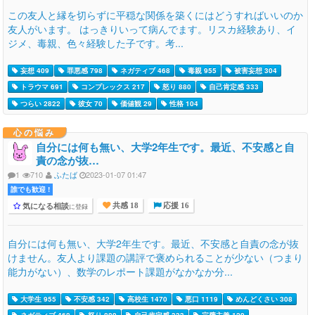
この友人と縁を切らずに平穏な関係を築くにはどうすればいいのか
友人がいます。 はっきりいって病んでます。リスカ経験あり、イ
ジメ、毒親、色々経験した子です。考...
妄想 409
罪悪感 798
ネガティブ 468
毒親 955
被害妄想 304
トラウマ 691
コンプレックス 217
怒り 880
自己肯定感 333
つらい 2822
彼女 70
価値観 29
性格 104
心の悩み
自分には何も無い、大学2年生です。最近、不安感と自
責の念が抜…
1
710
ふたば
2023-01-07 01:47
誰でも歓迎 !
気になる相談
に登録
共感 18
応援 16
自分には何も無い、大学2年生です。最近、不安感と自責の念が抜
けません。友人より課題の講評で褒められることが少ない（つまり
能力がない）、数学のレポート課題がなかなか分...
大学生 955
不安感 342
高校生 1470
悪口 1119
めんどくさい 308