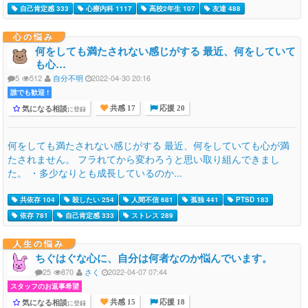
自己肯定感 333
心療内科 1117
高校2年生 107
友達 488
心の悩み
何をしても満たされない感じがする 最近、何をしていて
も心…
5
512
自分不明
2022-04-30 20:16
誰でも歓迎 !
気になる相談
に登録
共感 17
応援 20
何をしても満たされない感じがする 最近、何をしていても心が満
たされません。 フラれてから変わろうと思い取り組んできまし
た。 ・多少なりとも成長しているのか...
共依存 104
殺したい 254
人間不信 681
孤独 441
PTSD 183
依存 781
自己肯定感 333
ストレス 289
人生の悩み
ちぐはぐな心に、自分は何者なのか悩んでいます。
25
870
さく
2022-04-07 07:44
スタッフのお返事希望
気になる相談
に登録
共感 15
応援 18