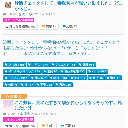
診断チェックをして、毒親傾向が強いと出ました。 どこ
からど…
1
552
のつ
2024-02-10 14:48
スタッフのお返事希望
気になる相談
に登録
共感 16
応援 17
診断チェックをして、毒親傾向が強いと出ました。 どこからどう
お話したらよいかわからないのですが、とてもしんどいで
す、、、。 私の実家の家族構成は、両親・姉2...
いじめ 1485
中学生 1073
クリニック 166
毒親 955
メンタルクリニック 106
仮病 76
自己肯定感 333
パート 648
しんどい 1095
通院 507
結婚 1063
実家 213
祖父 45
緊張 47
0歳 46
姉 117
不安 392
家族 338
心の悩み
ここ数日、死にたすぎて頭がおかしくなりそうです。死
にたいけ…
13
498
亜実
2024-02-09 03:41
スタッフのお返事希望
気になる相談
に登録
共感 9
応援 13