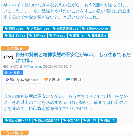
早くバイト見つけなきゃなと思いながら、もう2週間も経ってしま
いました、、。今、勉強とやりたいことをすごい良い感じに両立出
来てるのでお金を稼がないと、と思いながらこれ...
部活 1265
人見知り 255
自己肯定感 333
友達がいない 95
気まずい 55
友達 488
学校 530
応募 18
養護教諭 6
心の悩み
自分の持病と精神状態の不安定が辛い。 もう生きてるだ
けで精…
5
475
雨谷/ameya.
2024-03-02 19:15
誰でも歓迎 !
気になる相談
に登録
共感 10
応援 18
自分の精神状態の不安定が辛い。 もう生きてるだけで精一杯なの
に、それ以上のことを求めすぎる自分が嫌い。 前までは自分のこ
とを褒めて、自己肯定感を保てていたのに今...
自分が嫌い 642
自己肯定感 333
不安 392
夫 171
持病 13
心の悩み