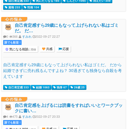
自己肯定感 333
死にたくなる 185
しんどい 1095
消えたい 359
資格 233
性格 104
心の悩み
自己肯定感すら29歳にもなって上げられない私はゴミ
だ。 だ…
0
366
すみれ
2022-09-27 22:27
誰でも歓迎 !
気になる相談
に登録
共感
応援
自己肯定感すら29歳にもなって上げられない私はゴミだ。 だから
結婚できずに売れ残るんですよね？ 30過ぎても独身なら自殺を考
えています
自己肯定感 333
結婚 1063
独身 67
29歳 25
心の悩み
自己肯定感を上げるには読書をすればいいとワークブッ
クに書い…
4
475
すみれ
2022-09-27 20:33
誰でも歓迎 !