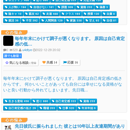
ネガティブ 468
怒り 880
自己肯定感 333
完璧主義 120
人が怖い 194
自信がない 181
課題 309
資格 233
偽善 3
陰キャ 10
親友 62
友達 488
クラス 164
授業 130
自責 8
就活 36
不安 392
人間関係 129
家族 338
甘え 93
自信 81
心の悩み
毎年年末にかけて調子が悪くなります。 原因は自己肯定
感の低…
0
529
u4dtye
2022-12-29 20:02
誰でも歓迎 !
気になる相談
に登録
共感 14
応援 16
毎年年末にかけて調子が悪くなります。 原因は自己肯定感の低さ
からです。 何かいいことがあっても自分には幸せになる資格がな
いと良い行動から外れてしまいます。先日職...
生きる意味 458
怒り 880
自己肯定感 333
資格 233
自己肯定感の低さ 29
職場 203
仕事 520
年末年始 6
心の悩み
先日彼氏に振られました 彼とは10年以上友達期間があり