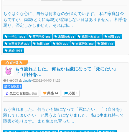
ちぐはぐな心に、自分は何者なのか悩んでいます。 私の家庭は今
もですが、両親(とくに母親)が喧嘩しない日はありません。 相手を
罵り、否定しかしません。それは私...
中学生 1073
専門学校 468
承認欲求 84
罵倒される 31
転職 830
自己肯定感 333
無視 830
進路 379
自傷行為 460
罵倒 173
結婚 1063
心の悩み
もう疲れました。 何もかも嫌になって「死にたい」
「（自分を…
1
555
Liggile
2022-04-05 11:26
誰でも歓迎 !
気になる相談
に登録
共感 14
応援 5
もう疲れました。 何もかも嫌になって「死にたい」「（自分を）
殺してしまいたい」と思うようになりました。 私は生まれ持って
障害があります。 また生まれ育った...