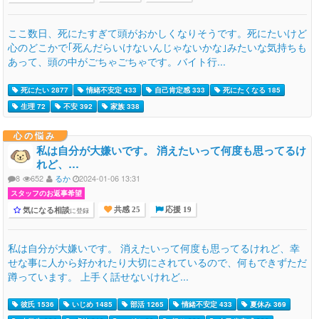
ここ数日、死にたすぎて頭がおかしくなりそうです。死にたいけど
心のどこかで｢死んだらいけないんじゃないかな｣みたいな気持ちも
あって、頭の中がごちゃごちゃです。バイト行...
死にたい 2877
情緒不安定 433
自己肯定感 333
死にたくなる 185
生理 72
不安 392
家族 338
心の悩み
私は自分が大嫌いです。 消えたいって何度も思ってるけ
れど、…
8
652
るか
2024-01-06 13:31
スタッフのお返事希望
気になる相談
に登録
共感 25
応援 19
私は自分が大嫌いです。 消えたいって何度も思ってるけれど、幸
せな事に人から好かれたり大切にされているので、何もできずただ
蹲っています。 上手く話せないけれど...
彼氏 1536
いじめ 1485
部活 1265
情緒不安定 433
夏休み 369