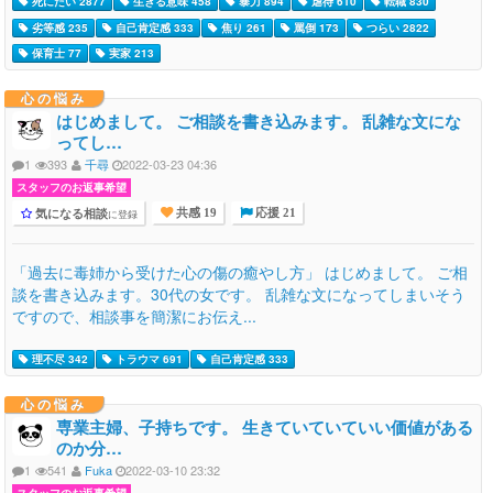
死にたい 2877
生きる意味 458
暴力 894
虐待 610
転職 830
劣等感 235
自己肯定感 333
焦り 261
罵倒 173
つらい 2822
保育士 77
実家 213
心の悩み
はじめまして。 ご相談を書き込みます。 乱雑な文にな
ってし…
1
393
千尋
2022-03-23 04:36
スタッフのお返事希望
気になる相談
に登録
共感 19
応援 21
「過去に毒姉から受けた心の傷の癒やし方」 はじめまして。 ご相
談を書き込みます。30代の女です。 乱雑な文になってしまいそう
ですので、相談事を簡潔にお伝え...
理不尽 342
トラウマ 691
自己肯定感 333
心の悩み
専業主婦、子持ちです。 生きていていていい価値がある
のか分…
1
541
Fuka
2022-03-10 23:32