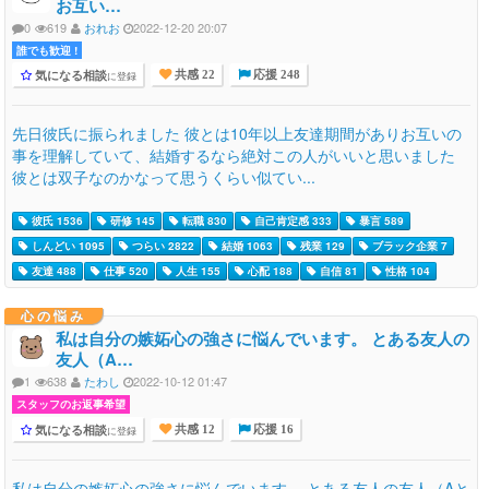
お互い…
0
619
おれお
2022-12-20 20:07
誰でも歓迎 !
気になる相談
に登録
共感 22
応援 248
先日彼氏に振られました 彼とは10年以上友達期間がありお互いの
事を理解していて、結婚するなら絶対この人がいいと思いました
彼とは双子なのかなって思うくらい似てい...
彼氏 1536
研修 145
転職 830
自己肯定感 333
暴言 589
しんどい 1095
つらい 2822
結婚 1063
残業 129
ブラック企業 7
友達 488
仕事 520
人生 155
心配 188
自信 81
性格 104
心の悩み
私は自分の嫉妬心の強さに悩んでいます。 とある友人の
友人（A…
1
638
たわし
2022-10-12 01:47
スタッフのお返事希望
気になる相談
に登録
共感 12
応援 16
私は自分の嫉妬心の強さに悩んでいます。 とある友人の友人（Aと