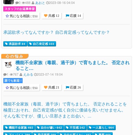
0
488
あおと
2023-08-16 04:04
スタッフのお返事希望
気になる相談
に登録
共感 12
応援 14
承認欲求ってなんですか？ 自己肯定感ってなんですか？
承認欲求 84
自己肯定感 333
心の悩み
機能不全家族（毒親、過干渉）で育ちました。 否定され
ること…
1
767
えみる
2023-07-14 19:04
誰でも歓迎 !
気になる相談
に登録
共感 21
応援 26
機能不全家族（毒親、過干渉）で育ちました。 否定されることを
極度におそれ、自己肯定感が低く自分に価値を見いだせません。
そんな私ですが、優しい旦那さまと出会い、...
機能不全家族 493
自分が嫌い 642
不安感 342
一人暮らし 964
アルバイト 766
母子家庭 259
自分を変えたい 197
毒親 955