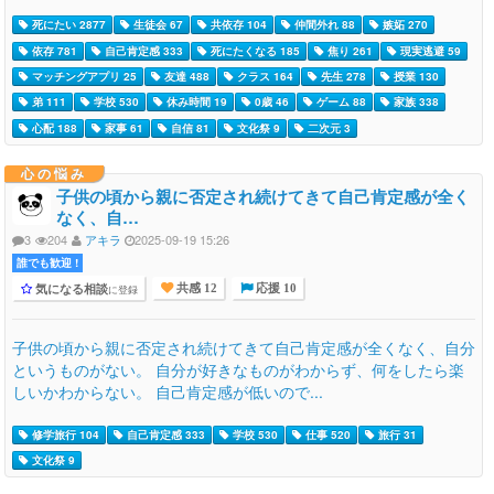
死にたい 2877
生徒会 67
共依存 104
仲間外れ 88
嫉妬 270
依存 781
自己肯定感 333
死にたくなる 185
焦り 261
現実逃避 59
マッチングアプリ 25
友達 488
クラス 164
先生 278
授業 130
弟 111
学校 530
休み時間 19
0歳 46
ゲーム 88
家族 338
心配 188
家事 61
自信 81
文化祭 9
二次元 3
心の悩み
子供の頃から親に否定され続けてきて自己肯定感が全く
なく、自…
3
204
アキラ
2025-09-19 15:26
誰でも歓迎 !
気になる相談
に登録
共感 12
応援 10
子供の頃から親に否定され続けてきて自己肯定感が全くなく、自分
というものがない。 自分が好きなものがわからず、何をしたら楽
しいかわからない。 自己肯定感が低いので...
修学旅行 104
自己肯定感 333
学校 530
仕事 520
旅行 31
文化祭 9