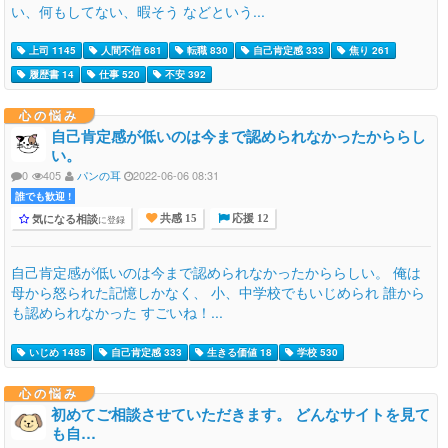
い、何もしてない、暇そう などという...
上司 1145
人間不信 681
転職 830
自己肯定感 333
焦り 261
履歴書 14
仕事 520
不安 392
心の悩み
自己肯定感が低いのは今まで認められなかったかららし
い。
0
405
パンの耳
2022-06-06 08:31
誰でも歓迎 !
気になる相談
に登録
共感 15
応援 12
自己肯定感が低いのは今まで認められなかったかららしい。 俺は
母から怒られた記憶しかなく、 小、中学校でもいじめられ 誰から
も認められなかった すごいね！...
いじめ 1485
自己肯定感 333
生きる価値 18
学校 530
心の悩み
初めてご相談させていただきます。 どんなサイトを見て
も自…