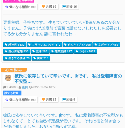
スタッフのお返事希望
気になる相談
に登録
共感 10
応援 16
専業主婦、子持ちです。 生きていていていい価値があるのか分か
りません。子供はまだ2歳前で言葉は話せないしわたしを必要とし
てるかも分かりません 誰に言われたわ...
精神科 1432
フラッシュバック 412
めんどくさい 308
ネガティブ 468
自己肯定感 333
主婦 203
専業主婦 117
つらい 2822
生きてる価値 73
実家 213
心の悩み
彼氏に依存していて辛いです。jkです。 私は愛着障害の
不安型…
1
603
山田
2022-02-24 16:58
誰でも歓迎 !
気になる相談
に登録
共感 15
応援 8
彼氏に依存していて辛いです。jkです。 私は愛着障害の不安型かも
しれなくて、とても自己肯定感が低いです。 それは彼と付き合っ
た後に知りました。お互いに自己肯定感...