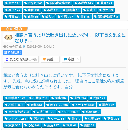
短大 106
吐き気 743
自己肯定感 333
不眠症 145
遅刻 224
発作 142
実習 198
不眠 181
診断書 23
自責 8
教室 53
仕事 520
進学 40
編入 7
生活 297
甘え 93
認知行動療法 5
心の悩み
相談と言うよりは吐き出しに近いです。 以下長文乱文に
なりま…
0
747
銀
2022-09-12 00:10
誰でも歓迎 !
気になる相談
に登録
共感 19
応援 18
相談と言うよりは吐き出しに近いです。 以下長文乱文になりま
す。 先程、急に父に怒鳴られました。 理由はここ最近の私の態度
が気に食わないからだそうです。自分...
中学生 1073
不登校 768
同棲 289
暴力 894
門限 121
小学生 834
毒親 955
羨ましい 206
イライラ 1339
罵声 102
自己肯定感 333
完璧主義 120
つらい 2822
結婚 1063
ストレス 289
恋人 54
ゲーム 88
姉 117
仕事 520
不安 392
家族 338
心配 188
生活 297
本気 41
自信 81