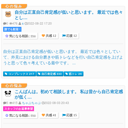
心の悩み
自分は正直自己肯定感が低いと思います。 最近では色々
とし…
0
476
s
2022-08-22 17:20
誰でも歓迎 !
気になる相談
に登録
共感 12
応援 12
自分は正直自己肯定感が低いと思います。 最近では色々としてい
て、外見における自分磨きや筋トレなどを行い自己肯定感を上げよ
うと思って色々考えている最中です。 ...
コンプレックス 217
自己肯定感 333
筋トレ 24
心の悩み
こんばんは。初めて相談します。 私は昔から自己肯定感
が低く…
5
415
ちゃぷちゃぷ
2022-08-03 20:43
スタッフのお返事希望
気になる相談
に登録
共感 41
応援 15