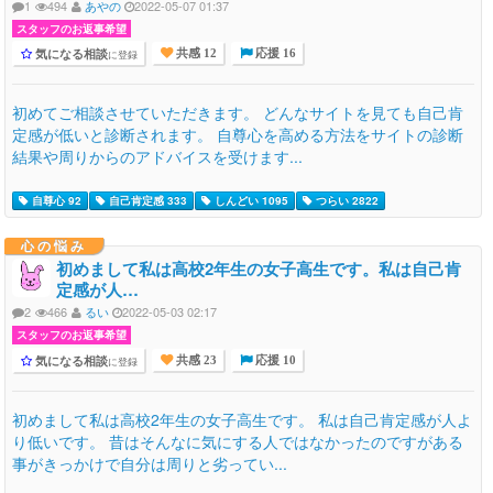
1
494
あやの
2022-05-07 01:37
スタッフのお返事希望
気になる相談
に登録
共感 12
応援 16
初めてご相談させていただきます。 どんなサイトを見ても自己肯
定感が低いと診断されます。 自尊心を高める方法をサイトの診断
結果や周りからのアドバイスを受けます...
自尊心 92
自己肯定感 333
しんどい 1095
つらい 2822
心の悩み
初めまして私は高校2年生の女子高生です。私は自己肯
定感が人…
2
466
るい
2022-05-03 02:17
スタッフのお返事希望
気になる相談
に登録
共感 23
応援 10
初めまして私は高校2年生の女子高生です。 私は自己肯定感が人よ
り低いです。 昔はそんなに気にする人ではなかったのですがある
事がきっかけで自分は周りと劣ってい...