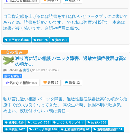
気になる相談
に登録
共感 11
応援 19
自己肯定感を上げるには読書をすればいいとワークブックに書いて
あった為、読書を始めたいです。 でも私は強度のHSPで、本来は
読書が凄く怖いです。台詞や描写に傷つ...
自己肯定感 333
HSP 75
資格 233
心の悩み
独り言に近い相談 パニック障害、過敏性腸症候群は高2
の頃か…
0
540
由香
2022-09-18 23:48
誰でも歓迎 !
気になる相談
に登録
共感 17
応援 12
独り言に近い相談 パニック障害、過敏性腸症候群は高2の頃から治
療中でだいぶ良くなってきた。 高校生の時、原因不明の吐き気、
めまい、夜寝付けない（朝は責任...
過呼吸 520
パニック 755
カウンセリング 611
めまい 326
高校生 1470
パニック障害 288
起立性調節障害 67
過敏性腸症候群 64