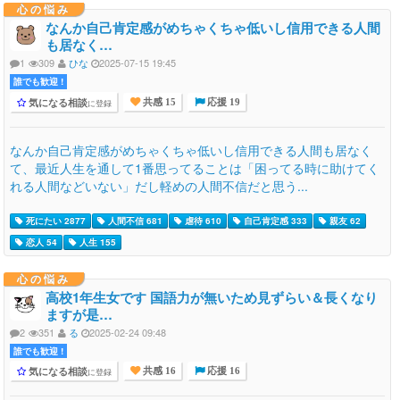
心の悩み
なんか自己肯定感がめちゃくちゃ低いし信用できる人間
も居なく…
1
309
ひな
2025-07-15 19:45
誰でも歓迎 !
気になる相談
に登録
共感 15
応援 19
なんか自己肯定感がめちゃくちゃ低いし信用できる人間も居なく
て、最近人生を通して1番思ってることは「困ってる時に助けてく
れる人間などいない」だし軽めの人間不信だと思う...
死にたい 2877
人間不信 681
虐待 610
自己肯定感 333
親友 62
恋人 54
人生 155
心の悩み
高校1年生女です 国語力が無いため見ずらい＆長くなり
ますが是…
2
351
る
2025-02-24 09:48
誰でも歓迎 !
気になる相談
に登録
共感 16
応援 16