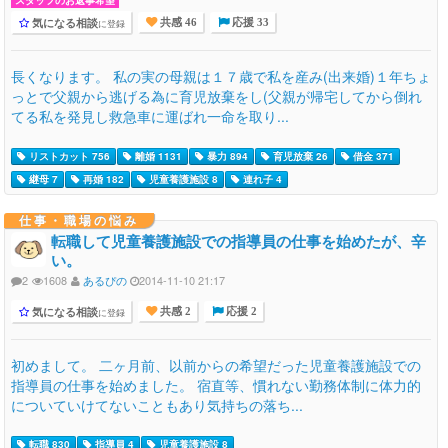
気になる相談
に登録
共感 46
応援 33
長くなります。 私の実の母親は１７歳で私を産み(出来婚)１年ちょ
っとで父親から逃げる為に育児放棄をし(父親が帰宅してから倒れ
てる私を発見し救急車に運ばれ一命を取り...
リストカット 756
離婚 1131
暴力 894
育児放棄 26
借金 371
継母 7
再婚 182
児童養護施設 8
連れ子 4
仕事・職場の悩み
転職して児童養護施設での指導員の仕事を始めたが、辛
い。
2
1608
あるぴの
2014-11-10 21:17
気になる相談
に登録
共感 2
応援 2
初めまして。 二ヶ月前、以前からの希望だった児童養護施設での
指導員の仕事を始めました。 宿直等、慣れない勤務体制に体力的
についていけてないこともあり気持ちの落ち...
転職 830
指導員 4
児童養護施設 8