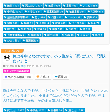
離婚 1131
死にたい 2877
彼氏 1536
妄想 409
いじめ 1485
中学生 1073
小学生 834
児童相談所 76
被害妄想 304
ADHD 518
起立性調節障害 67
怒り 880
幻聴 120
ニート 138
後悔 858
宿題 106
16歳 11
低血圧 4
友達 488
クラス 164
祖母 79
DV 28
先生 278
視線 15
学校 530
6歳 20
姉 117
児童養護施設 8
母親 200
誕生日 26
ASD 16
ミス 27
単位 4
ひとり親 3
養護施設 3
心の悩み
俺は今中２なのですが、小５位から「死にたい」「消え
たい」と…
22
638
高杉
2023-02-22 21:44
スタッフのお返事希望
気になる相談
に登録
共感 13
応援 25
俺は今中２なのですが、小５位から「死にたい」「消えたい」と思
うようになりました。 小６までは思うだけだったのですが、中１
の頃に紐で首を締め、そのまま気絶した事...
死にたい 2877
中学生 1073
自傷癖 36
消えたい 359