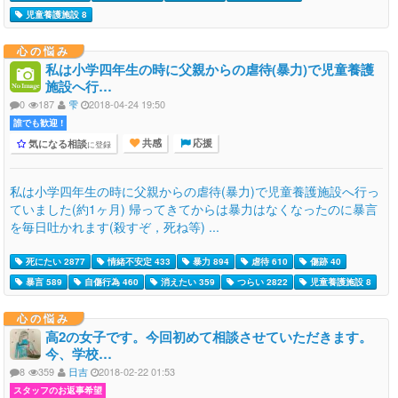
児童養護施設 8
心の悩み
私は小学四年生の時に父親からの虐待(暴力)で児童養護
施設へ行…
0
187
雫
2018-04-24 19:50
誰でも歓迎 !
気になる相談
に登録
共感
応援
私は小学四年生の時に父親からの虐待(暴力)で児童養護施設へ行っ
ていました(約1ヶ月) 帰ってきてからは暴力はなくなったのに暴言
を毎日吐かれます(殺すぞ，死ね等) ...
死にたい 2877
情緒不安定 433
暴力 894
虐待 610
傷跡 40
暴言 589
自傷行為 460
消えたい 359
つらい 2822
児童養護施設 8
心の悩み
高2の女子です。今回初めて相談させていただきます。
今、学校…
8
359
日吉
2018-02-22 01:53
スタッフのお返事希望