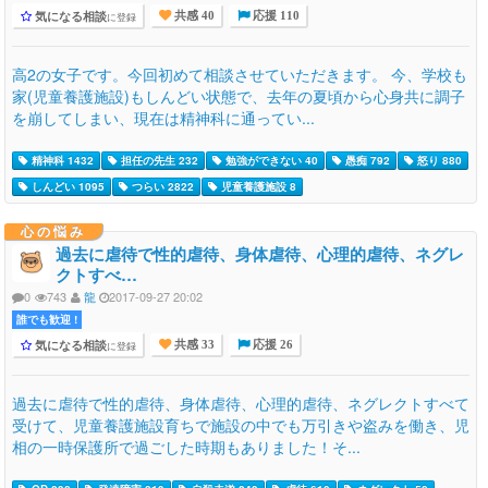
気になる相談
に登録
共感 40
応援 110
高2の女子です。今回初めて相談させていただきます。 今、学校も
家(児童養護施設)もしんどい状態で、去年の夏頃から心身共に調子
を崩してしまい、現在は精神科に通ってい...
精神科 1432
担任の先生 232
勉強ができない 40
愚痴 792
怒り 880
しんどい 1095
つらい 2822
児童養護施設 8
心の悩み
過去に虐待で性的虐待、身体虐待、心理的虐待、ネグレ
クトすべ…
0
743
龍
2017-09-27 20:02
誰でも歓迎 !
気になる相談
に登録
共感 33
応援 26
過去に虐待で性的虐待、身体虐待、心理的虐待、ネグレクトすべて
受けて、児童養護施設育ちで施設の中でも万引きや盗みを働き、児
相の一時保護所で過ごした時期もありました！そ...