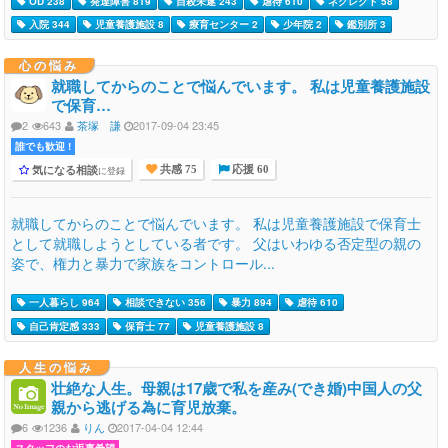
OD 238
発達障害 819
自殺未遂 243
虐待 610
ネグレクト 58
入院 344
児童養護施設 8
療育センター 2
少年院 2
鑑別所 3
心の悩み
就職してからのことで悩んでいます。 私は児童養護施設
で保育…
2
643
茶塚 謙
2017-09-04 23:45
誰でも歓迎 !
気になる相談
に登録
共感 75
応援 60
就職してからのことで悩んでいます。 私は児童養護施設で保育士
として就職しようとしている者です。 父はいわゆる否定型の親の
姿で、権力と暴力で家族をコントロール...
一人暮らし 964
相談できない 356
暴力 894
虐待 610
自己肯定感 333
保育士 77
児童養護施設 8
人生の悩み
壮絶な人生。母親は17歳で私を産み(でき婚)中国人の父
親から逃げる為に育児放棄。
6
1236
りん
2017-04-04 12:44
スタッフのお返事希望