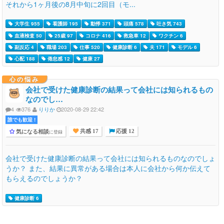
それから1ヶ月後の8月中旬に2回目（モ...
大学生 955
看護師 195
動悸 371
頭痛 578
吐き気 743
血液検査 50
25歳 97
コロナ 416
救急車 12
ワクチン 6
副反応 4
職場 203
仕事 520
健康診断 6
夫 171
モデル 6
心配 188
倦怠感 12
健康 27
心の悩み
会社で受けた健康診断の結果って会社には知られるもの
なのでし…
4
376
りりか
2020-08-29 22:42
誰でも歓迎 !
気になる相談
に登録
共感 17
応援 12
会社で受けた健康診断の結果って会社には知られるものなのでしょ
うか？ また、結果に異常がある場合は本人に会社から何か伝えて
もらえるのでしょうか？
健康診断 6