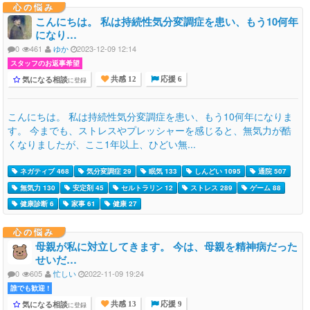
心の悩み
こんにちは。 私は持続性気分変調症を患い、もう10何年
になり…
0
461
ゆか
2023-12-09 12:14
スタッフのお返事希望
気になる相談
に登録
共感 12
応援 6
こんにちは。 私は持続性気分変調症を患い、もう10何年になりま
す。 今までも、ストレスやプレッシャーを感じると、無気力が酷
くなりましたが、ここ1年以上、ひどい無...
ネガティブ 468
気分変調症 29
眠気 133
しんどい 1095
通院 507
無気力 130
安定剤 45
セルトラリン 12
ストレス 289
ゲーム 88
健康診断 6
家事 61
健康 27
心の悩み
母親が私に対立してきます。 今は、母親を精神病だった
せいだ…
0
605
忙しい
2022-11-09 19:24
誰でも歓迎 !
気になる相談
に登録
共感 13
応援 9