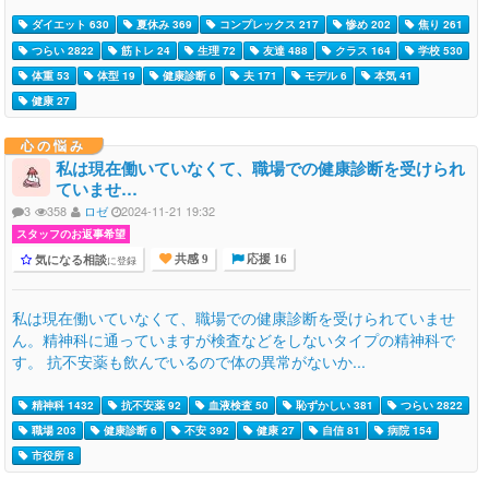
ダイエット 630
夏休み 369
コンプレックス 217
惨め 202
焦り 261
つらい 2822
筋トレ 24
生理 72
友達 488
クラス 164
学校 530
体重 53
体型 19
健康診断 6
夫 171
モデル 6
本気 41
健康 27
心の悩み
私は現在働いていなくて、職場での健康診断を受けられ
ていませ…
3
358
ロゼ
2024-11-21 19:32
スタッフのお返事希望
気になる相談
に登録
共感 9
応援 16
私は現在働いていなくて、職場での健康診断を受けられていませ
ん。精神科に通っていますが検査などをしないタイプの精神科で
す。 抗不安薬も飲んでいるので体の異常がないか...
精神科 1432
抗不安薬 92
血液検査 50
恥ずかしい 381
つらい 2822
職場 203
健康診断 6
不安 392
健康 27
自信 81
病院 154
市役所 8