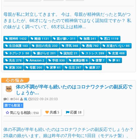
母親が私に対立してきます。 今は、母親が精神病だったと気がつ
きましたが、66才になったので精神病ではなく認知症ですか？ 私
の妹がよく調べていて、65才以上は精神...
精神科 1432
離婚 1131
親が嫌い 311
無職 341
悪口 1119
生活保護 183
担任の先生 232
浮気 368
愚痴 792
友達がいない 95
ネグレクト 58
嫌がらせ 201
認知症 21
ストレス 289
友達 488
先生 278
Amazon 2
学校 530
健康診断 6
復讐 7
夢 91
家族 338
母親 200
家事 61
生活 297
健康 27
心の悩み
体の不調が半年も続いたのはコロナワクチンの副反応で
しょうか…
0
544
楓
2022-09-24 20:03
誰でも歓迎 !
気になる相談
に登録
共感 5
応援 18
体の不調が半年も続いたのはコロナワクチンの副反応でしょうか？
25歳の娘がいます。娘は昨年の7月中旬に1回目（モデルナ製）、