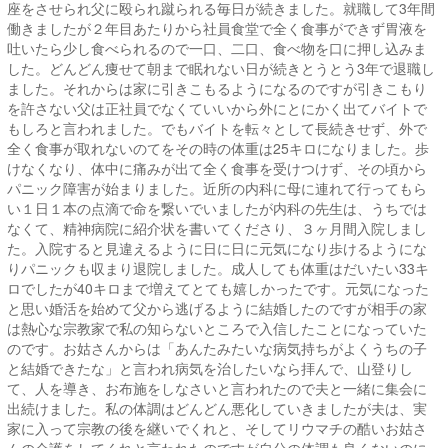
座をさせられ父に殴られ蹴られる毎日が続きました。就職して3年間
働きましたが２年目あたりから社員食堂で全く食事ができず胃液を
吐いたら少し食べられるので一口、二口、食べ物を口に押し込みま
した。どんどん痩せて朝まで眠れない日が続きとうとう3年で退職し
ました。それからは家に引きこもるようになるのですが引きこもり
を許さない父は正社員でなくていいから外にとにかく出てバイトで
もしろと言われました。でもバイトを転々として長続きせず、外で
全く食事が取れないのてをその時の体重は25キロになりました。歩
けなくなり、体中に痛みが出て全く食事を受けつけず、その頃から
パニック障害が始まりました。近所の内科に母に連れて行ってもら
い１日１本の点滴で命を繋いでいましたが内科の先生は、うちでは
なくて、精神病院に紹介状を書いてくださり、３ヶ月間入院しまし
た。入院すると見違えるように日に日に元気になり歩けるようにな
りパニックも収まり退院しました。成人しても体重はだいたい33キ
ロでしたが40キロまで増えてとても嬉しかったです。元気になった
と思い婚活を始めて父から逃げるように結婚したのですが相手の家
は熱心な宗教家で私の知らないところで入信したことになっていた
のです。お姑さんからは「あんたみたいな病気持ちがよくうちの子
と結婚できたな」と言われ病気を治したいなら拝んで、山登りし
て、人を導き、お布施をしなさいと言われたので夫と一緒に集会に
出続けました。私の体調はどんどん悪化していきましたが夫は、実
家に入って宗教の後を継いでくれと、そしてリウマチの酷いお姑さ
んの介護をしてくれと言われたのですが自分の体調も良くないのに