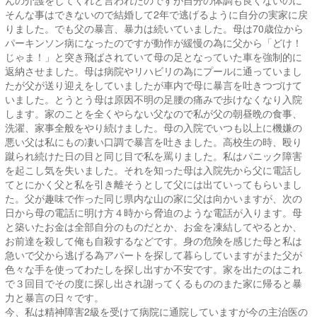
そんな事はできないので結婚して2年で逃げるように自分の実家に戻
りました。でも父の暴言、暴力は続いていました。母は70歳位から
パーキンソン病になったのですが動作が緩慢の為に父から「どけ！
じゃま！」と突き飛ばされていて母の足となっていた車を強制的に
返納させました。母は病院やリハビリの為にプールに通っていまし
たが父が送り迎えをしていましたが車内で母に暴言を吐きつづけて
いました。とうとう母は原因不明の足腰の痛みで歩けなくなり入院
します。家のことを全くやらない父なので私が父の朝昼晩の食事、
洗濯、家事全般をやり続けました。母の入院でいつも以上に機嫌の
悪い父は私にもの凄い口調で暴言を吐きました。高校生の時、殴り
蹴られ続けた日の目と同じ目で私を罵りました。私はパニック障害
を起こし気を失いました。それを知った母は入院先から父に電話し
てとにかく父と私を引き離そうとして父には出ていってもらいまし
た。父が趣味で作った同じ県内な山の家に父は向かいますが、次の
日から母の電話に明け方４時から脅迫のような電話が入ります。母
と築いたお金は全部自分のものだとか、お金を凍結してやるとか、
お前達を殺して俺も自殺するなどです。身の危険を感じた母と私は
急いで父から逃げる為アパートを探して暮らしていますがまた父が
色々な手を使ってわたしを探し出すか不安です。家を出たのはこれ
で３回目でその度に探し出され謝ってくるもののまた家に帰ると暴
力と暴言の日々です。
今、私は精神障害2級を受けて病院に通院していますが今の主治医の