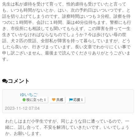
先生は私が虐待を受けて育って、性的虐待も受けていたと言って
も、いつも時間がないとか、はい、次の予約日はいついつです。と
話を切り上げてしまうのです。診察時間はいつも３分程。診察を待
つのに１時間半、会計に１時間、薬は40分位待ちます。警察にも行
き、市役所にも相談しても聞いてもらえず、この障害を持って一生
生きていかなければならなちのでしょうか？今は歩けない母の世
話、犬２匹の世話、全部私が障害を持って暮らしていますが、どう
したら良いか、行きづまっています。長い文章でわかりにくい事で
申し訳ございません。最後まで読んでくださりありがとうございま
す。
コメント
ゆいちご
役に立った 1
共感
応援 1
2023-11-12 07:04
わたしはまだ小学生ですが、同じような目に遭っているので、一
緒に、話し合って、不安を解消していきたいです。いいでしょう
か。お願いします。