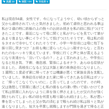
洗濯 20
病院 154
市役所 8
私は現在54歳、女性です。今になってようやく、幼い頃からずっと
父から虐待されていたと気付きました。初めて虐待と思われる事は
私が２歳の時に鉄板の上の熱々のお好み焼きを私の顔に投げつけて
きたことです。最近になって母に聞くと私がテレビを見ていて箸が
あまり進まない事にイライラして投げつけたそうです。母は私の目
をタオルで冷やしてくれたそうです。小学一年生頃には母に包丁を
振り回し突きつけ「お前も俺に逆らったらぶっ殺すからな」と言わ
れたのをハッキリ覚えています。学校に行くと声と体が震えるよう
になり友達から「泣いているの？」とよく言われました。中学生に
なると吐き気、下痢、倦怠感、緊張によるオナラ、あらゆる症状が
出ました。高校生になると父は大阪と家の単身赴任になりました。
１週間に１度必ず家に帰ってきては機嫌が悪くて家族全員を支配し
ていました。単身赴任が続きまた家に帰ってきたある日私はボソッ
と「帰ってこなくていいのに」と言ってしまったのです。その時、
父は激怒して部屋に逃げこむ私の後をもの凄い勢いで追いかけてき
て私は部屋に入れないように扉を強く押さえましたが父の力が強く
開けられてしまい私の頭を何度も殴り蹴られ続けました。私が悪い
事を言ってしまったと父が気の済むまで殴られ続け私は段々と気が
遠くなりました。短大を卒業し就職しますが門限を過ぎて帰ると正