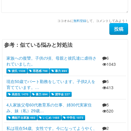
ココオルに
無料登録
して、コメントしてみよう！
参考：似ている悩みと対処法
家族への復讐。子供の頃、母親と彼氏達に虐待さ
6
れていました。
1043
彼氏 1536
罪悪感 798
暴力 894
現在50歳でパート勤務をしています。子供2人を
5
育てています。…
413
高校生 1470
暴力 894
奨学金 227
4人家族父母60代教育系の仕事、姉30代実家住
5
み、妹（私）29歳…
520
機能不全家族 493
いじめ 1485
中学生 1073
私は現在54歳、女性です。今になってようやく、
2