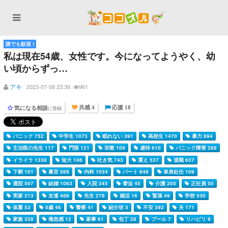
誰でも歓迎 !
私は現在54歳、女性です。今になってようやく、幼
い頃からずっ…
アキ
2023-07-08 23:38
961
気になる相談
に登録
共感 4
応援 18
パニック 752
中学生 1073
眠れない 391
高校生 1470
暴力 894
主治医の先生 117
門限 121
宗教 109
虐待 610
パニック障害 288
イライラ 1338
短大 106
吐き気 743
震え 537
退職 637
下痢 101
暴言 589
内科 1034
パート 648
単身赴任 109
通院 507
結婚 1063
入院 345
脅迫 45
介護 205
正社員 50
実家 213
友達 488
先生 278
婚活 16
緊張 49
学校 530
体重 53
0歳 46
警察 41
紹介状 5
不安 392
夫 171
家族 338
倦怠感 12
家事 61
包丁 28
プール 7
リハビリ 9