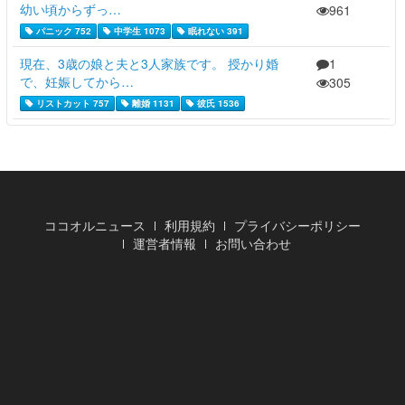
幼い頃からずっ…
961
パニック 752
中学生 1073
眠れない 391
現在、3歳の娘と夫と3人家族です。 授かり婚
1
で、妊娠してから…
305
リストカット 757
離婚 1131
彼氏 1536
ココオルニュース
利用規約
プライバシーポリシー
運営者情報
お問い合わせ