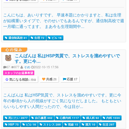
こんにちは、あいりすです。 早速本題にかかりますと、私は生理
が結構重いタイプで、そのせいでもあるんですが、通信制高校で週
一月曜に通ってます。 まあ今も生理期間中...
通信制高校 81
生理 72
ピル 16
心の悩み
こんばんは 私はHSP気質で、ストレスを溜めやすいで
す。更に今…
67
977
そめ
2022-10-15 17:56
スタッフのお返事希望
気になる相談
に登録
共感 21
応援 17
こんばんは 私はHSP気質で、ストレスを溜めやすいです。更に今
年の春頃から人の視線がすごく気になりだしました。 もともとい
らいらしやすい人間だったので、今は目が...
死にたい 2877
自己嫌悪 442
心療内科 1117
婦人科 92
内科 1034
HSP 75
ピル 16
ストレス 289
視線 15
漢方 10
生活 297