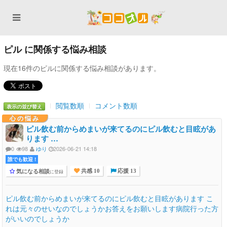
ピル に関係する悩み相談
現在16件のピルに関係する悩み相談があります。
閲覧数順
コメント数順
表示の並び替え
心の悩み
ピル飲む前からめまいが来てるのにピル飲むと目眩があ
ります …
0
98
ゆり
2026-06-21 14:18
誰でも歓迎 !
気になる相談
に登録
共感 10
応援 13
ピル飲む前からめまいが来てるのにピル飲むと目眩があります こ
れは元々のせいなのでしょうかお答えをお願いします病院行った方
がいいのでしょうか