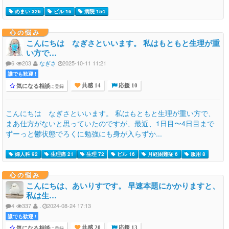
めまい 326
ピル 16
病院 154
心の悩み
こんにちは なぎさといいます。 私はもともと生理が重
い方で…
6
203
なぎさ
2025-10-11 11:21
誰でも歓迎 !
気になる相談
に登録
共感 14
応援 10
こんにちは なぎさといいます。 私はもともと生理が重い方で、
まあ仕方がないと思っていたのですが、最近、1日目〜4日目まで
ずーっと鬱状態でろくに勉強にも身が入らずか...
婦人科 92
生理痛 21
生理 72
ピル 16
月経困難症 6
服用 8
心の悩み
こんにちは、あいりすです。 早速本題にかかりますと、
私は生…
4
337
.
2024-08-24 17:13
誰でも歓迎 !
気になる相談
に登録
共感 20
応援 13