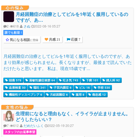
心の悩み
月経困難症の治療としてピルを1年近く服用しているの
ですが、あ…
2
618
さぬ
2022-08-16 05:27
誰でも歓迎 !
気になる相談
に登録
共感 21
応援 7
月経困難症の治療としてピルを1年近く服用しているのですが、あ
まり効果が感じられません。長くなりますが、最後まで読んでいた
だけたらと思います。 私は、現在15歳です...
頭痛 578
過敏性腸症候群 64
吐き気 743
下痢 101
婦人科 92
血液検査 50
嘔吐 341
子宮内膜症 6
ピル 16
学校 530
機能性ディスペプシア 6
月経困難症 6
服用 8
倦怠感 12
女性の悩み
生理前になると理由もなく、イライラが止まりません。
どうしたらいい？
7
612
だめだいふく
2022-05-19 20:27
スタッフのお返事希望