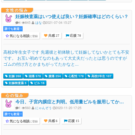
女性の悩み
妊娠検査薬はいつ使えば良い？妊娠確率はどのくらい？
4
845
はな
2021-07-04 15:27
誰でも歓迎 !
気になる相談
に登録
共感 27
応援 70
高校2年生女子です 先週彼と初体験して妊娠してないかとても不安
です。 お互い初めてなのもあって大丈夫だったとは思うのですが
ゴムの付け方とかまちがってたかなと...
妊娠 268
頭痛 578
腹痛 254
心配性 178
高校2年生 107
妊娠検査薬 5
ピル 16
心の悩み
今日、子宮内膜症と判明。低用量ピルを服用してか…
1
560
にゃんぞう
2020-11-20 17:25
誰でも歓迎 !
気になる相談
に登録
共感 6
応援 15