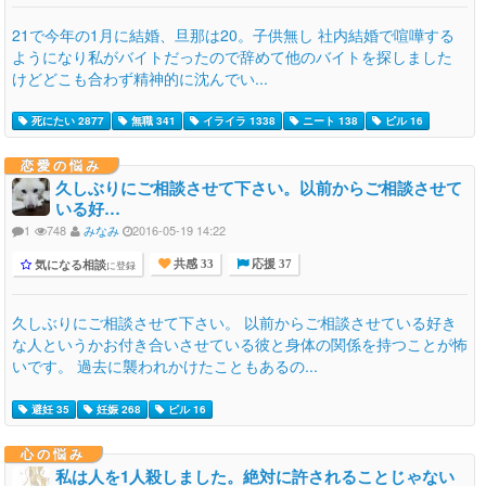
21で今年の1月に結婚、旦那は20。子供無し 社内結婚で喧嘩する
ようになり私がバイトだったので辞めて他のバイトを探しました
けどどこも合わず精神的に沈んでい...
死にたい 2877
無職 341
イライラ 1338
ニート 138
ピル 16
恋愛の悩み
久しぶりにご相談させて下さい。以前からご相談させて
いる好…
1
748
みなみ
2016-05-19 14:22
気になる相談
に登録
共感 33
応援 37
久しぶりにご相談させて下さい。 以前からご相談させている好き
な人というかお付き合いさせている彼と身体の関係を持つことが怖
いです。 過去に襲われかけたこともあるの...
避妊 35
妊娠 268
ピル 16
心の悩み
私は人を1人殺しました。絶対に許されることじゃない