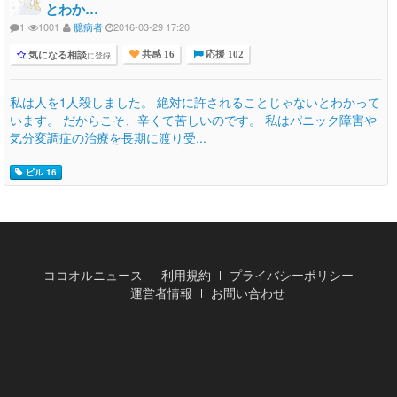
とわか…
1
1001
臆病者
2016-03-29 17:20
気になる相談
に登録
共感 16
応援 102
私は人を1人殺しました。 絶対に許されることじゃないとわかって
います。 だからこそ、辛くて苦しいのです。 私はパニック障害や
気分変調症の治療を長期に渡り受...
ピル 16
ココオルニュース
利用規約
プライバシーポリシー
運営者情報
お問い合わせ