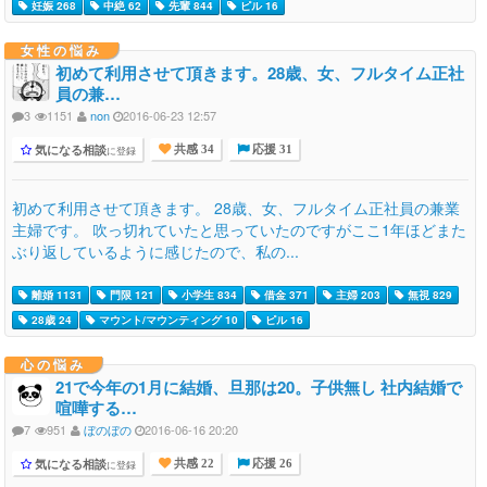
妊娠 268
中絶 62
先輩 844
ピル 16
女性の悩み
初めて利用させて頂きます。28歳、女、フルタイム正社
員の兼…
3
1151
non
2016-06-23 12:57
気になる相談
に登録
共感 34
応援 31
初めて利用させて頂きます。 28歳、女、フルタイム正社員の兼業
主婦です。 吹っ切れていたと思っていたのですがここ1年ほどまた
ぶり返しているように感じたので、私の...
離婚 1131
門限 121
小学生 834
借金 371
主婦 203
無視 829
28歳 24
マウント/マウンティング 10
ピル 16
心の悩み
21で今年の1月に結婚、旦那は20。子供無し 社内結婚で
喧嘩する…
7
951
ぼのぼの
2016-06-16 20:20
気になる相談
に登録
共感 22
応援 26