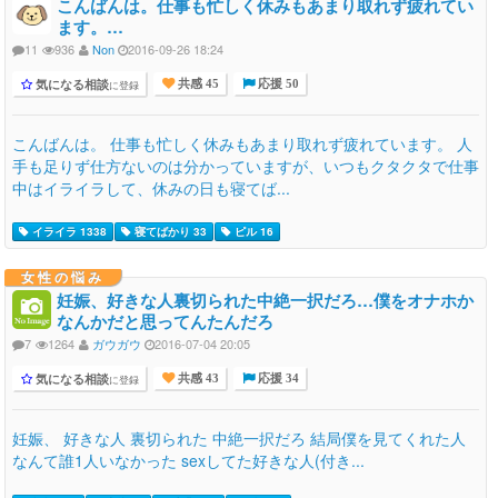
こんばんは。仕事も忙しく休みもあまり取れず疲れてい
ます。…
11
936
Non
2016-09-26 18:24
気になる相談
に登録
共感 45
応援 50
こんばんは。 仕事も忙しく休みもあまり取れず疲れています。 人
手も足りず仕方ないのは分かっていますが、いつもクタクタで仕事
中はイライラして、休みの日も寝てば...
イライラ 1338
寝てばかり 33
ピル 16
女性の悩み
妊娠、好きな人裏切られた中絶一択だろ…僕をオナホか
なんかだと思ってんたんだろ
7
1264
ガウガウ
2016-07-04 20:05
気になる相談
に登録
共感 43
応援 34
妊娠、 好きな人 裏切られた 中絶一択だろ 結局僕を見てくれた人
なんて誰1人いなかった sexしてた好きな人(付き...