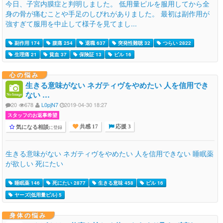
今日、子宮内膜症と判明しました。 低用量ピルを服用してから全
身の骨が痛むことや手足のしびれがありました。 最初は副作用が
強すぎて服用を中止して様子を見てまし...
副作用 174
腹痛 254
退職 637
突発性難聴 32
つらい 2822
生理痛 21
貧血 37
保険証 13
ピル 16
心の悩み
生きる意味がない ネガティヴをやめたい 人を信用でき
ない …
20
678
L0pjN7
2019-04-30 18:27
スタッフのお返事希望
気になる相談
に登録
共感 17
応援 3
生きる意味がない ネガティヴをやめたい 人を信用できない 睡眠薬
が欲しい 死にたい
睡眠薬 146
死にたい 2877
生きる意味 458
ピル 16
ヤーズ(低用量ピル) 5
身体の悩み