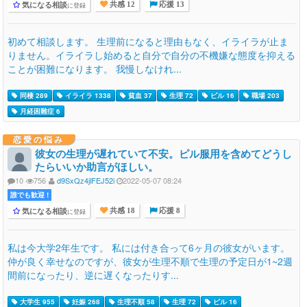
気になる相談
に登録
共感 12
応援 13
初めて相談します。 生理前になると理由もなく、イライラが止ま
りません。イライラし始めると自分で自分の不機嫌な態度を抑える
ことが困難になります。 我慢しなけれ...
同棲 289
イライラ 1338
貧血 37
生理 72
ピル 16
職場 203
月経困難症 6
恋愛の悩み
彼女の生理が遅れていて不安。ピル服用を含めてどうし
たらいいか助言がほしい。
10
756
d9SxQz4jlFEJ52i
2022-05-07 08:24
誰でも歓迎 !
気になる相談
に登録
共感 18
応援 8
私は今大学2年生です。 私には付き合って6ヶ月の彼女がいます。
仲が良く幸せなのですが、彼女が生理不順で生理の予定日が1~2週
間前になったり、逆に遅くなったりす...
大学生 955
妊娠 268
生理不順 58
生理 72
ピル 16