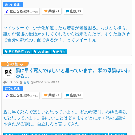
誰でも歓迎 !
気になる相談
に登録
共感 24
応援 13
ツイッターで「少子化加速したら若者が老後困る。おひとり様も、
誰かが老後の後始末をしてくれるから出来るんだぞ。ボケた脳みそ
で自分の葬式の手配できるか？」ってツイート見...
男性恐怖症 130
29歳 25
老後 5
心の悩み
親に早く死んでほしいと思っています。 私の母親はいわ
ゆる…
0
779
るみ
2022-10-07 09:14
誰でも歓迎 !
気になる相談
に登録
共感 20
応援 24
親に早く死んでほしいと思っています。 私の母親はいわゆる毒親
だと思っています。 詳しいことは省きますがとにかく私の世話を
やきたがる割に、自立しろと言ってきた...