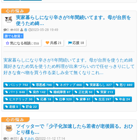
心の悩み
実家暮らしになり辛さが1年間続いてます。母が台所を
使うため綺…
0
468
春
2023-05-28 19:49
誰でも歓迎 !
気になる相談
に登録
共感 21
応援 18
実家暮らしになり辛さが1年間続いてます。母が台所を使うため綺
麗好きなため気を使うため料理が出来づらいので任せっきりにして
好きな食べ物を買う作る楽しみ全て無くなりこれ...
パニック 752
罪悪感 798
ネガティブ 468
実家暮らし 327
怒り 880
パート 648
発作 142
睡眠障害 87
正社員 50
実家 213
ヒステリック 30
応募 18
仕事 520
家事 61
生活 297
年金 24
老後 5
貯金 22
心の悩み
ツイッターで「少子化加速したら若者が老後困る。おひ
とり様も…
3
351
すみれ
2022-11-12 17:14