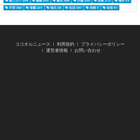
殺したい 254
毒親 955
暴言 589
介護 205
実家 213
海外 23
不安 392
母親 201
地元 36
生活 297
老後 5
自信 81
ココオルニュース
利用規約
プライバシーポリシー
運営者情報
お問い合わせ