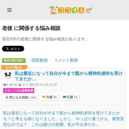
老後 に関係する悩み相談
現在5件の老後に関係する悩み相談があります。
閲覧数順
コメント数順
表示の並び替え
心の悩み
私は最近になって自分が今まで親から精神的虐待を受け
てきたか…
4
189
ケイ
2026-04-29 02:25
スタッフのお返事希望
気になる相談
に登録
共感 19
応援 15
私は最近になって自分が今まで親から精神的虐待を受けてきたか
も？と考える様になりました。しかし、やっぱり違うかも、被害妄
想なのでは？、これは躾けの範囲、私が不出来だか...