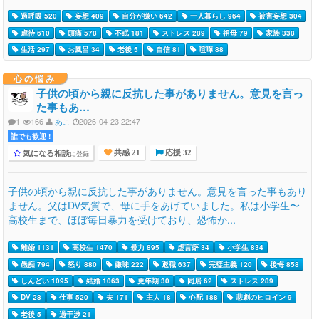
過呼吸 520
妄想 409
自分が嫌い 642
一人暮らし 964
被害妄想 304
虐待 610
頭痛 578
不眠 181
ストレス 289
祖母 79
家族 338
生活 297
お風呂 34
老後 5
自信 81
喧嘩 88
心の悩み
子供の頃から親に反抗した事がありません。意見を言っ
た事もあ…
1
166
あこ
2026-04-23 22:47
誰でも歓迎 !
気になる相談
に登録
共感 21
応援 32
子供の頃から親に反抗した事がありません。意見を言った事もあり
ません。父はDV気質で、母に手をあげていました。私は小学生〜
高校生まで、ほぼ毎日暴力を受けており、恐怖か...
離婚 1131
高校生 1470
暴力 895
虚言癖 34
小学生 834
愚痴 794
怒り 880
嫌味 222
退職 637
完璧主義 120
後悔 858
しんどい 1095
結婚 1063
更年期 30
同居 62
ストレス 289
DV 28
仕事 520
夫 171
主人 18
心配 188
悲劇のヒロイン 9
老後 5
過干渉 21