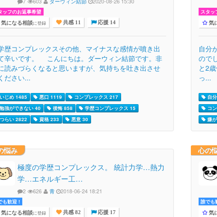
7
603
ダーウィン結節
2020-08-26 15:30
タッフのお返事希望
スタッ
気になる相談
気
に登録
共感 11
応援 14
歴コンプレックスその他、マイナスな感情が噴き出
自分
て辛いです。 こんにちは。ダーウィン結節です。非
ので
に読みづらくなると思いますが、気持ちを吐き出させ
と2
ください...
っ...
いじめ 1485
悪口 1119
コンプレックス 217
自分
勉強ができない 40
後悔 858
学歴コンプレックス 15
コン
つらい 2822
資格 233
悪意 30
嫌が
の悩み
心の
極度の学歴コンプレックス。 統計力学…熱力
学…エネルギー工…
2
626
青
2018-06-24 18:21
でも歓迎 !
誰でも歓
気になる相談
気
に登録
共感 82
応援 17