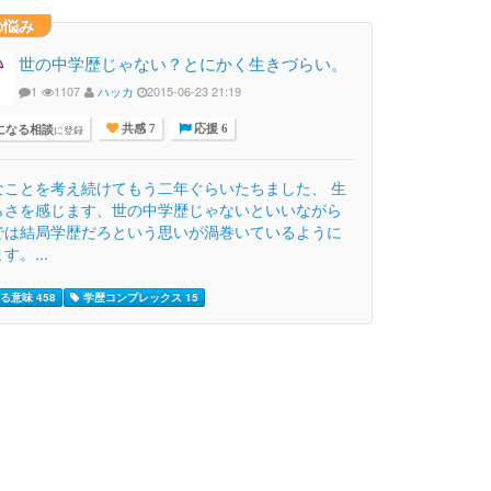
の悩み
世の中学歴じゃない？とにかく生きづらい。
1
1107
ハッカ
2015-06-23 21:19
になる相談
に登録
共感 7
応援 6
なことを考え続けてもう二年ぐらいたちました、 生
らさを感じます、世の中学歴じゃないといいながら
では結局学歴だろという思いが渦巻いているように
す。...
る意味 458
学歴コンプレックス 15