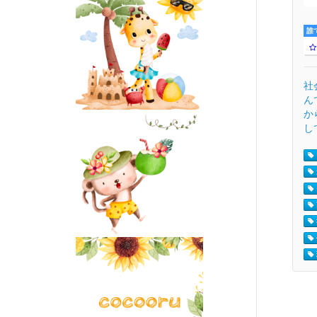
誰
社
ん
か
して