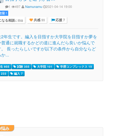
1
497
Namunamu
2021-04-14 19:00
迎 !
になる相談
に登録
共感 11
応援 7
生2年生です。編入を目指すか大学院を目指すか夢を
か普通に就職するかどの道に進んだら良いか悩んで
す。 長ったらしいですが以下の条件から自分ならど
か...
生 955
試験 355
大学院 101
学歴コンプレックス 15
233
編入 7
の悩み