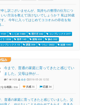
で申し訳ございませんが、気持ちの整理の仕方につ
、いい方法を教えて頂けないでしょうか？ 私は30歳
です。 今年に入ってはじめてココオルの存在を知
..
1131
いじめ 1485
理不尽 342
コンプレックス 217
イラ 1339
高卒 145
後悔 858
惨め 202
コンプレックス 15
課題 309
つらい 2822
結婚 1063
の悩み
今まで、普通の家庭に育ってきたと感じてい
ました。父母は仲が…
7
1426
ゆき
2016-05-26 12:52
になる相談
に登録
共感 31
応援 34
で、普通の家庭に育ってきたと感じていました。父
仲が良く、やりたいこともやらせてもらえ、生きる