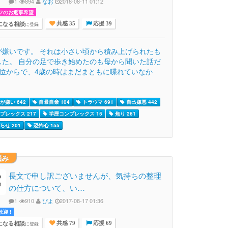
1
894
なお
2018-08-11 01:12
フのお返事希望
になる相談
に登録
共感 35
応援 39
が嫌いです。 それは小さい頃から積み上げられたも
した。 自分の足で歩き始めたのも母から聞いた話だ
歳位からで、4歳の時はまだまともに喋れていなか
が嫌い 642
自暴自棄 104
トラウマ 691
自己嫌悪 442
プレックス 217
学歴コンプレックス 15
焦り 261
らせ 201
恐怖心 155
悩み
長文で申し訳ございませんが、気持ちの整理
の仕方について、い…
1
910
ぴよ
2017-08-17 01:36
迎 !
になる相談
に登録
共感 79
応援 69