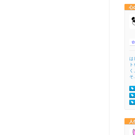
心
は
ト
く
そ.
人