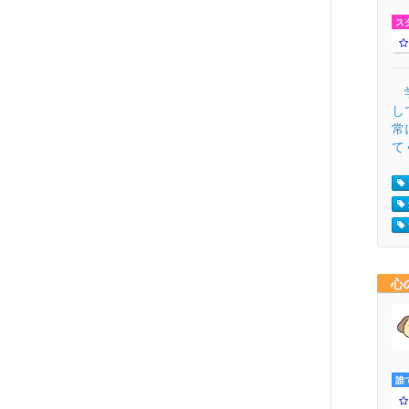
ス
学
し
常
て
心
誰