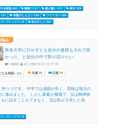
不全家族 493
離婚 1131
親が嫌い 311
家出 305
121
母親がしんどい 236
フリーター 200
コンプレックス 15
恥ずかしい 381
の悩み
有名大学に行かずとも自分の進路もそれで良
かった、と自分の中で割り切りたい。
1
865
タツ
2016-01-15 17:18
になる相談
に登録
共感 16
応援 19
歳、抑うつです。 中学では成績が良く、高校は地元の
校に進みました。 しかし家庭が複雑で、父は精神病
ともに話すこともできなく、兄は私が入学した高
コンプレックス 15