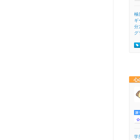
極
ギ
分
グラ
心
誰
学