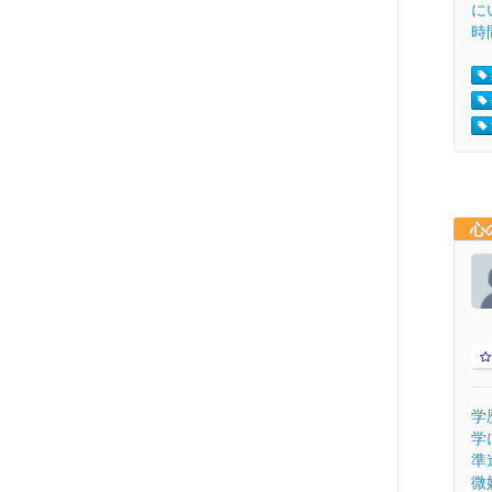
に
時
心
学
学
準
微妙