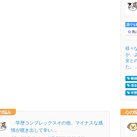
誰でも歓
気
様々
が、
女と
た。 ..
離婚 
借金 
学歴
の悩み
心の
学歴コンプレックスその他、マイナスな感
情が噴き出して辛い…