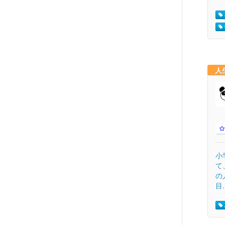
人
小
て
の
目.