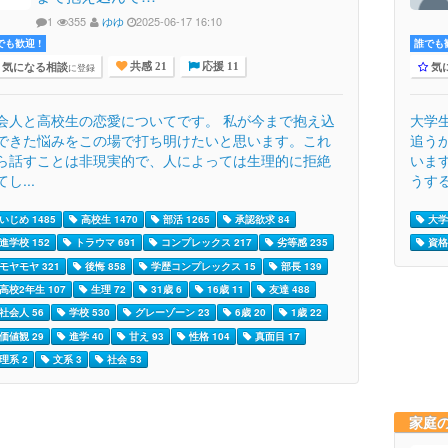
1
355
ゆゆ
2025-06-17 16:10
でも歓迎 !
誰でも歓
気になる相談
気
に登録
共感 21
応援 11
会人と高校生の恋愛についてです。 私が今まで抱え込
大学
できた悩みをこの場で打ち明けたいと思います。これ
追う
ら話すことは非現実的で、人によっては生理的に拒絶
いま
し...
うする
いじめ 1485
高校生 1470
部活 1265
承認欲求 84
大学
進学校 152
トラウマ 691
コンプレックス 217
劣等感 235
資格 
モヤモヤ 321
後悔 858
学歴コンプレックス 15
部長 139
高校2年生 107
生理 72
31歳 6
16歳 11
友達 488
社会人 56
学校 530
グレーゾーン 23
6歳 20
1歳 22
価値観 29
進学 40
甘え 93
性格 104
真面目 17
理系 2
文系 3
社会 53
家庭