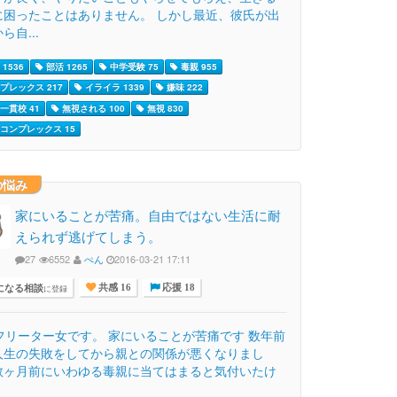
に困ったことはありません。 しかし最近、彼氏が出
ら自...
1536
部活 1265
中学受験 75
毒親 955
プレックス 217
イライラ 1339
嫌味 222
一貫校 41
無視される 100
無視 830
コンプレックス 15
の悩み
家にいることが苦痛。自由ではない生活に耐
えられず逃げてしまう。
27
6552
ぺん
2016-03-21 17:11
になる相談
に登録
共感 16
応援 18
歳フリーター女です。 家にいることが苦痛です 数年前
人生の失敗をしてから親との関係が悪くなりまし
数ヶ月前にいわゆる毒親に当てはまると気付いたけ