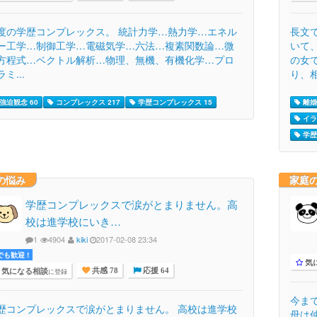
度の学歴コンプレックス。 統計力学…熱力学…エネル
長文
ー工学…制御工学…電磁気学…六法…複素関数論…微
いて
方程式…ベクトル解析…物理、無機、有機化学…プロ
の女
ミ...
り、相.
強迫観念 60
コンプレックス 217
学歴コンプレックス 15
離婚 
イラ
学歴
の悩み
家庭
学歴コンプレックスで涙がとまりません。高
校は進学校にいき…
1
4904
kiki
2017-02-08 23:34
でも歓迎 !
気
気になる相談
に登録
共感 78
応援 64
今ま
歴コンプレックスで涙がとまりません。 高校は進学校
母は