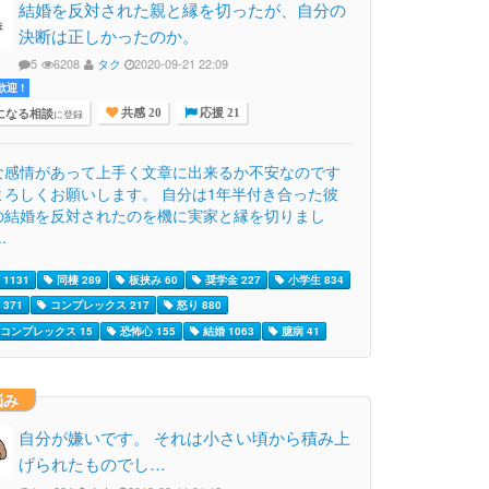
結婚を反対された親と縁を切ったが、自分の
決断は正しかったのか。
5
6208
タク
2020-09-21 22:09
迎 !
になる相談
に登録
共感 20
応援 21
な感情があって上手く文章に出来るか不安なのです
よろしくお願いします。 自分は1年半付き合った彼
の結婚を反対されたのを機に実家と縁を切りまし
.
1131
同棲 289
板挟み 60
奨学金 227
小学生 834
371
コンプレックス 217
怒り 880
コンプレックス 15
恐怖心 155
結婚 1063
臆病 41
悩み
自分が嫌いです。 それは小さい頃から積み上
げられたものでし…