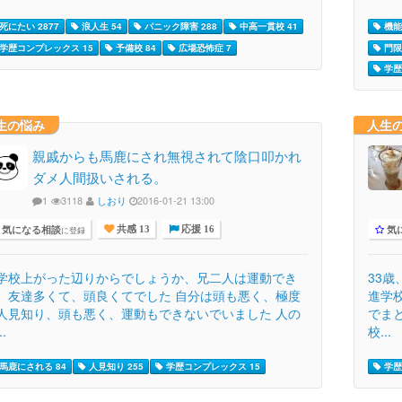
死にたい 2877
浪人生 54
パニック障害 288
中高一貫校 41
機能
学歴コンプレックス 15
予備校 84
広場恐怖症 7
門限 
学歴
生の悩み
人生
親戚からも馬鹿にされ無視されて陰口叩かれ
ダメ人間扱いされる。
1
3118
しおり
2016-01-21 13:00
気になる相談
気
に登録
共感 13
応援 16
学校上がった辺りからでしょうか、兄二人は運動でき
33
、友達多くて、頭良くてでした 自分は頭も悪く、極度
進学
人見知り、頭も悪く、運動もできないでいました 人の
でま
..
校...
馬鹿にされる 84
人見知り 255
学歴コンプレックス 15
学歴