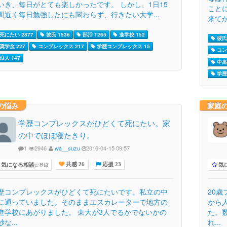
いき、毎日がとても楽しかったです。 しかし、1日15
こと
間近く毎日勉強したにも関わらず、行きたい大学...
来てか
死にたい 2877
彼氏 1536
部活 1265
進学校 152
彼氏 
奨学金 227
コンプレックス 217
学歴コンプレックス 15
コン
浪人 147
中高
学歴
の悩み
家庭
学歴コンプレックスがひどくて死にたい。家
の中でほぼ寝たきり。
1
2946
wa__suzu
2016-04-15 09:57
気になる相談
気
に登録
共感 26
応援 23
歴コンプレックスがひどくて死にたいです。私立の中
20
に通っていました。そのままエスカレーターで地方の
から
進学校にあがりました。 東大が3人でるかでないかの
た。
な...
れ...