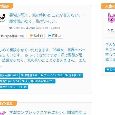
の悩み
人生
要領が悪く、気の利いたことが言えない。一
般常識がなく、恥ずかしい。
10
1539
みゆ
2015-08-13 21:08
気
気になる相談
に登録
共感 14
応援 14
そん
きづ
じめて相談させていただきます。23歳女、事務のパー
本心
をしています。 さっそくなのですが、私は要領が悪
感じま
、語彙が少なく、気の利いたことが言えません。 また
..
生き
自分が嫌い 642
罪悪感 798
アルバイト 766
進学校 152
馬鹿にされる 84
人と関わるのが苦手 231
学歴コンプレックス 15
生の悩み
学歴コンプレックスで死にたい。関関同立は