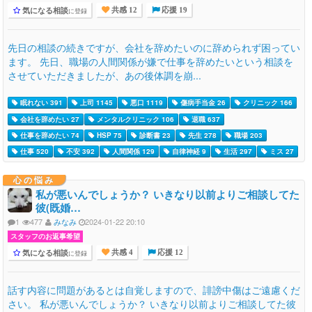
気になる相談
に登録
共感 12
応援 19
先日の相談の続きですが、会社を辞めたいのに辞められず困ってい
ます。 先日、職場の人間関係が嫌で仕事を辞めたいという相談を
させていただきましたが、あの後体調を崩...
眠れない 391
上司 1145
悪口 1119
傷病手当金 26
クリニック 166
会社を辞めたい 27
メンタルクリニック 106
退職 637
仕事を辞めたい 74
HSP 75
診断書 23
先生 278
職場 203
仕事 520
不安 392
人間関係 129
自律神経 9
生活 297
ミス 27
心の悩み
私が悪いんでしょうか？ いきなり以前よりご相談してた
彼(既婚…
1
477
みなみ
2024-01-22 20:10
スタッフのお返事希望
気になる相談
に登録
共感 4
応援 12
話す内容に問題があるとは自覚しますので、誹謗中傷はご遠慮くだ
さい。 私が悪いんでしょうか？ いきなり以前よりご相談してた彼