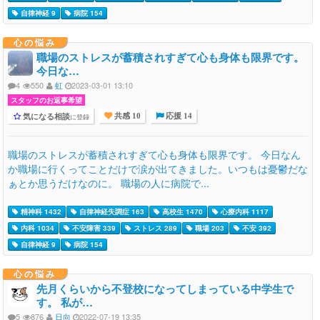
自律神経 9
病院 154
心の悩み
職場のストレスが蓄積されすぎて心も身体も限界です。
今日な…
4
550
虹
2023-03-01 13:10
スタッフのお返事希望
気になる相談
に登録
共感 10
応援 14
職場のストレスが蓄積されすぎて心も身体も限界です。 今日なん
か職場に行くってことだけで涙が出てきました。いつもは憂鬱だな
ぁとか思うだけなのに。 職場の人に病院で...
精神科 1432
自律神経失調症 163
高校生 1470
心療内科 1117
内科 1034
不安障害 339
ストレス 289
職場 203
不安 392
自律神経 9
病院 154
心の悩み
先月くらいから不登校になってしまっている中学生で
す。 私が…
5
876
日向
2022-07-19 13:35