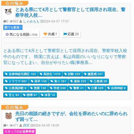
心の悩み
とある県にて4月として警察官として採用され現在、警
察学校入校…
2
563
しゃみもも
2024-04-07 17:07
誰でも歓迎 !
気になる相談
に登録
共感 7
応援 23
とある県にて4月として警察官として採用され現在、警察学校入校
中のものです。 簡潔に言えば、私は両親のいいなりになりで警察
官になってしまい、自分がやりたい職(事務系...
自律神経失調症 163
高校生 1470
試験 355
嫌悪感 207
トラウマ 691
高卒 145
焦り 261
資格 233
公務員 28
公務員試験 9
授業 130
学校 530
警察 41
仕事 520
自律神経 9
甘え 93
喧嘩 87
体育 18
心の悩み
先日の相談の続きですが、会社を辞めたいのに辞められ
ず困って…
1
471
四宮
2024-04-05 18:05
スタッフのお返事希望