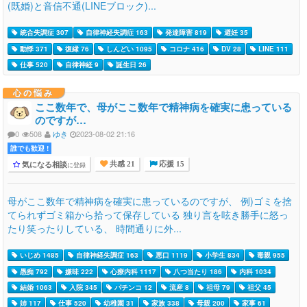
(既婚)と音信不通(LINEブロック)...
統合失調症 307
自律神経失調症 163
発達障害 819
避妊 35
動悸 371
復縁 76
しんどい 1095
コロナ 416
DV 28
LINE 111
仕事 520
自律神経 9
誕生日 26
心の悩み
ここ数年で、母がここ数年で精神病を確実に患っている
のですが…
0
508
ゆき
2023-08-02 21:16
誰でも歓迎 !
気になる相談
に登録
共感 21
応援 15
母がここ数年で精神病を確実に患っているのですが、 例)ゴミを捨
てられずゴミ箱から拾って保存している 独り言を呟き勝手に怒っ
たり笑ったりしている、 時間通りに外...
いじめ 1485
自律神経失調症 163
悪口 1119
小学生 834
毒親 955
愚痴 792
嫌味 222
心療内科 1117
八つ当たり 186
内科 1034
結婚 1063
入院 345
パチンコ 12
流産 8
祖母 79
祖父 45
姉 117
仕事 520
幼稚園 31
家族 338
母親 200
家事 61