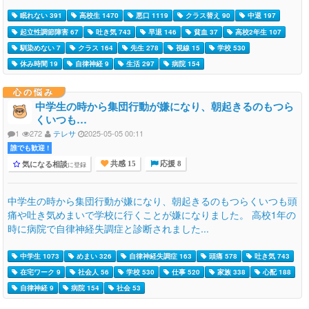
眠れない 391
高校生 1470
悪口 1119
クラス替え 90
中退 197
起立性調節障害 67
吐き気 743
早退 146
貧血 37
高校2年生 107
馴染めない 7
クラス 164
先生 278
視線 15
学校 530
休み時間 19
自律神経 9
生活 297
病院 154
心の悩み
中学生の時から集団行動が嫌になり、朝起きるのもつら
くいつも…
1
272
テレサ
2025-05-05 00:11
誰でも歓迎 !
気になる相談
に登録
共感 15
応援 8
中学生の時から集団行動が嫌になり、朝起きるのもつらくいつも頭
痛や吐き気めまいで学校に行くことが嫌になりました。 高校1年の
時に病院で自律神経失調症と診断されました...
中学生 1073
めまい 326
自律神経失調症 163
頭痛 578
吐き気 743
在宅ワーク 9
社会人 56
学校 530
仕事 520
家族 338
心配 188
自律神経 9
病院 154
社会 53