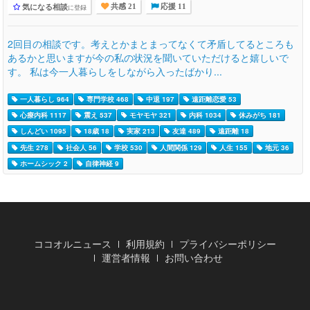
気になる相談
に登録
共感 21
応援 11
2回目の相談です。考えとかまとまってなくて矛盾してるところも
あるかと思いますが今の私の状況を聞いていただけると嬉しいで
す。 私は今一人暮らしをしながら入ったばかり...
一人暮らし 964
専門学校 468
中退 197
遠距離恋愛 53
心療内科 1117
震え 537
モヤモヤ 321
内科 1034
休みがち 181
しんどい 1095
18歳 18
実家 213
友達 489
遠距離 18
先生 278
社会人 56
学校 530
人間関係 129
人生 155
地元 36
ホームシック 2
自律神経 9
ココオルニュース
利用規約
プライバシーポリシー
運営者情報
お問い合わせ