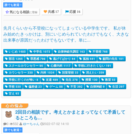
誰でも歓迎 !
気になる相談
に登録
共感 17
応援 16
先月くらいから不登校になってしまっている中学生です。 私が休
み始めたきっかけは、別にいじめられていたわけでもなく、大きな
出来事が原因だったわけでもないです。単に...
いじめ 1485
中学生 1073
自律神経失調症 163
不登校 768
部活 1265
罪悪感 798
逃げてばかり 64
孤独 441
顧問の先生 101
スクールカウンセラー 90
心療内科 1117
学校に行きたくない 191
カウンセラー 330
内科 1034
別室登校 33
消えたい 359
学校に行くのが怖い 8
友達 489
先生 278
授業 130
教室 53
学校 530
偏差値 23
ゲーム 88
不安 392
自律神経 9
生活 297
甘え 93
心の悩み
2回目の相談です。考えとかまとまってなくて矛盾して
るところも…
0
532
ゆーちゃん
2022-07-02 14:10
誰でも歓迎 !