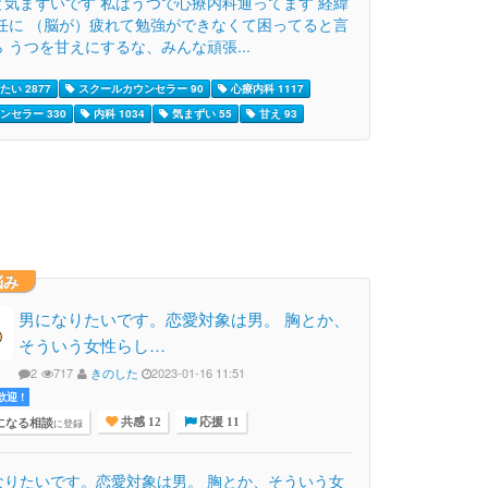
と気まずいです 私はうつで心療内科通ってます 経緯
担任に （脳が）疲れて勉強ができなくて困ってると言
 うつを甘えにするな、みんな頑張...
たい 2877
スクールカウンセラー 90
心療内科 1117
ンセラー 330
内科 1034
気まずい 55
甘え 93
悩み
男になりたいです。恋愛対象は男。 胸とか、
そういう女性らし…
2
717
きのした
2023-01-16 11:51
迎 !
になる相談
に登録
共感 12
応援 11
なりたいです。恋愛対象は男。 胸とか、そういう女