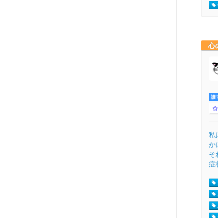
心
誰
私
か
そ
症状