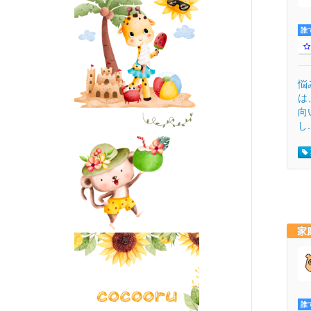
誰
悩
は
向
し.
家
誰