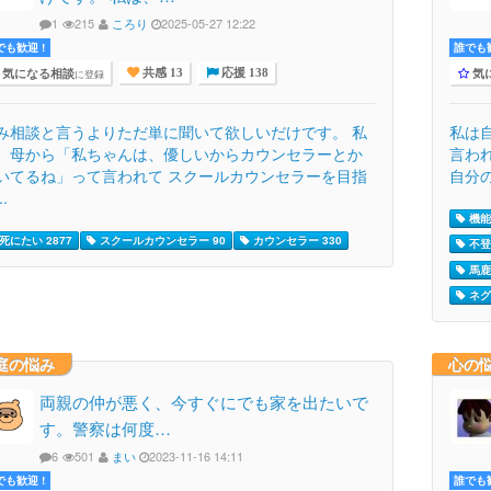
1
215
ころり
2025-05-27 12:22
でも歓迎 !
誰でも歓
気になる相談
気
に登録
共感 13
応援 138
み相談と言うよりただ単に聞いて欲しいだけです。 私
私は
、母から「私ちゃんは、優しいからカウンセラーとか
言わ
いてるね」って言われて スクールカウンセラーを目指
自分の
..
機能
死にたい 2877
スクールカウンセラー 90
カウンセラー 330
不登
馬鹿
ネグ
庭の悩み
心の
両親の仲が悪く、今すぐにでも家を出たいで
す。警察は何度…
6
501
まい
2023-11-16 14:11
でも歓迎 !
誰でも歓