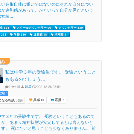
しい造形自体は嫌いではないのにそれが自分につい
のが違和感があって、かといって自分が男だという
女装...
生 834
スクールカウンセラー 90
カウンセラー 330
278
学校 530
違和感 18
幼稚園 31
悩み
私は中学３年の受験生です。 受験ということ
もあるのでしょう…
0
445
妖星
2022-12-26 23:54
迎 !
になる相談
に登録
共感 19
応援 7
中学３年の受験生です。 受験ということもあるので
うが、あまり精神状態が安定してるとは言えないと
ます。 死にたいと思うことも少なくありません。 前