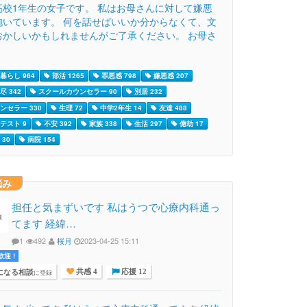
高校1年生の女子です。 私はお母さんに対して嫌悪
抱いています。 何を話せばいいか分からなくて、文
おかしいかもしれませんがご了承ください。 お母さ
暮らし 964
部活 1265
罪悪感 798
嫌悪感 207
尽 342
スクールカウンセラー 90
別居 232
ンセラー 330
生理 72
中学2年生 14
友達 488
テスト 9
不安 392
家族 338
生活 297
億劫 17
30
病院 154
悩み
担任と気まずいです 私はうつで心療内科通っ
てます 経緯…
1
492
桜月
2023-04-25 15:11
迎 !
になる相談
に登録
共感 4
応援 12