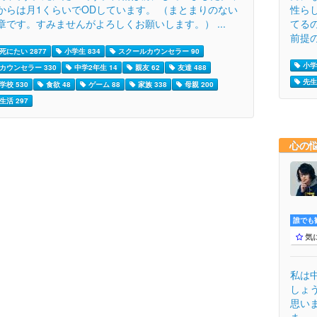
からは月1くらいでODしています。 （まとまりのない
性ら
章です。すみませんがよろしくお願いします。） ...
てる
前提の
死にたい 2877
小学生 834
スクールカウンセラー 90
小学
カウンセラー 330
中学2年生 14
親友 62
友達 488
先生 
学校 530
食欲 48
ゲーム 88
家族 338
母親 200
生活 297
心の
誰でも歓
気
私は
しょ
思い
ま...