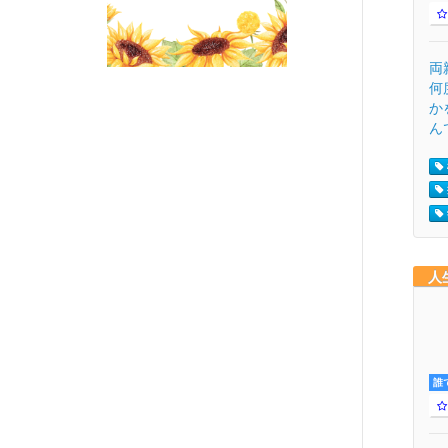
両
何
か
んで
人
誰