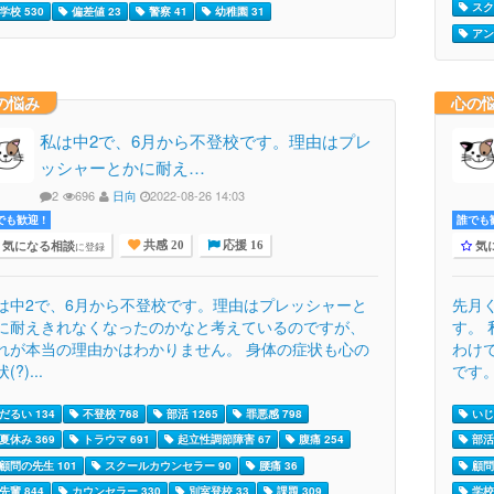
スク
学校 530
偏差値 23
警察 41
幼稚園 31
アン
の悩み
心の
私は中2で、6月から不登校です。理由はプレ
ッシャーとかに耐え…
2
696
日向
2022-08-26 14:03
でも歓迎 !
誰でも歓
気になる相談
気
に登録
共感 20
応援 16
は中2で、6月から不登校です。理由はプレッシャーと
先月
に耐えきれなくなったのかなと考えているのですが、
す。
れが本当の理由かはわかりません。 身体の症状も心の
わけ
(?)...
です。
だるい 134
不登校 768
部活 1265
罪悪感 798
いじめ
夏休み 369
トラウマ 691
起立性調節障害 67
腹痛 254
部活 
顧問の先生 101
スクールカウンセラー 90
腰痛 36
顧問
先輩 844
カウンセラー 330
別室登校 33
課題 309
学校