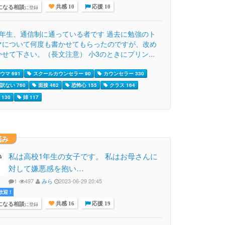
になる相談
に登録
共感 10
応援 10
1年生、通信制に通っている者です 過去に勉強のト
マについて何度も書かせてもらったのですが、改め
せて下さい。（長文注意） 小3のときにプリン...
ウマ 691
スクールカウンセラー 90
カウンセラー 330
訳ない 760
面接 462
恐怖心 155
クラス 164
130
姉 117
悩み
私は高校1年生の女子です。 私はお母さんに
対して嫌悪感を抱い…
1
497
みら
2023-06-29 20:45
迎 !
になる相談
に登録
共感 16
応援 19