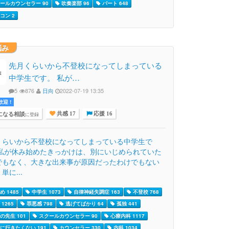
ールカウンセラー 90
吹奏楽部 96
パート 648
コン 2
悩み
先月くらいから不登校になってしまっている
中学生です。 私が…
5
876
日向
2022-07-19 13:35
迎 !
になる相談
に登録
共感 17
応援 16
くらいから不登校になってしまっている中学生で
 私が休み始めたきっかけは、別にいじめられていた
でもなく、大きな出来事が原因だったわけでもない
単に...
 1485
中学生 1073
自律神経失調症 163
不登校 768
1265
罪悪感 798
逃げてばかり 64
孤独 441
の先生 101
スクールカウンセラー 90
心療内科 1117
に行きたくない 191
カウンセラー 330
内科 1034