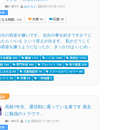
2
501
みたらし
2024-03-06 13:51
迎 !
になる相談
に登録
共感 16
応援 20
自分の容姿が嫌いです。 自分の事を好きですか？と
れたら いいえ という答えが出ます。 私がどうして
容姿を嫌うようになったか、きっかけは いじめ...
不全家族 493
離婚 1131
いじめ 1485
高校生 1470
校 768
専門学校 468
アルバイト 766
母子家庭 259
にされる 84
児童相談所 76
スクールカウンセラー 90
レクト 58
学費 20
一時保護 2
悩み
高校1年生、通信制に通っている者です 過去
に勉強のトラウマ…
1
405
うな
2023-11-09 11:00
迎 !