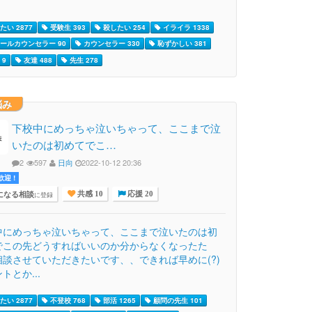
たい 2877
受験生 393
殺したい 254
イライラ 1338
ールカウンセラー 90
カウンセラー 330
恥ずかしい 381
 9
友達 488
先生 278
悩み
下校中にめっちゃ泣いちゃって、ここまで泣
いたのは初めてでこ…
2
597
日向
2022-10-12 20:36
迎 !
になる相談
に登録
共感 10
応援 20
中にめっちゃ泣いちゃって、ここまで泣いたのは初
でこの先どうすればいいのか分からなくなったた
相談させていただきたいです、、できれば早めに(?)
トとか...
たい 2877
不登校 768
部活 1265
顧問の先生 101