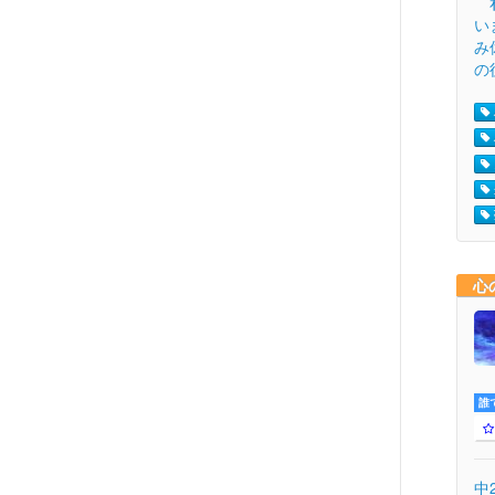
私
い
み
の
心
誰
中