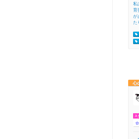
私
育
が
たり
心
ス