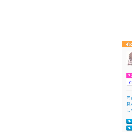
心
ス
同
見
に