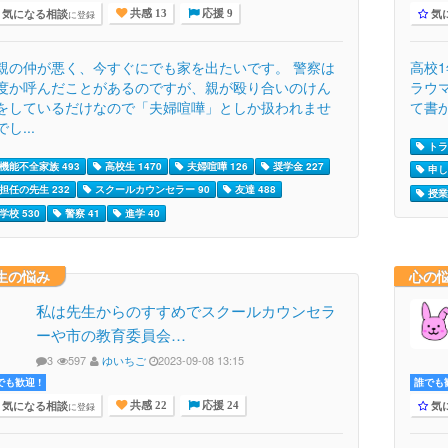
気になる相談
気
に登録
共感 13
応援 9
親の仲が悪く、今すぐにでも家を出たいです。 警察は
高校
度か呼んだことがあるのですが、親が殴り合いのけん
ラウ
をしているだけなので「夫婦喧嘩」としか扱われませ
て書か
し...
トラ
機能不全家族 493
高校生 1470
夫婦喧嘩 126
奨学金 227
申し
担任の先生 232
スクールカウンセラー 90
友達 488
授業 
学校 530
警察 41
進学 40
生の悩み
心の
私は先生からのすすめでスクールカウンセラ
ーや市の教育委員会…
3
597
ゆいちご
2023-09-08 13:15
でも歓迎 !
誰でも歓
気になる相談
気
に登録
共感 22
応援 24