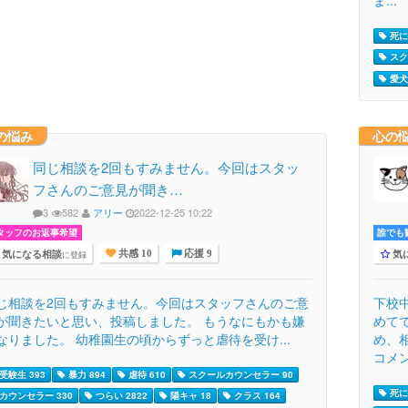
死に
スク
愛犬
の悩み
心の
同じ相談を2回もすみません。今回はスタッ
フさんのご意見が聞き…
3
582
アリー
2022-12-25 10:22
タッフのお返事希望
誰でも歓
気になる相談
気
に登録
共感 10
応援 9
じ相談を2回もすみません。今回はスタッフさんのご意
下校
が聞きたいと思い、投稿しました。 もうなにもかも嫌
めて
なりました。 幼稚園生の頃からずっと虐待を受け...
め、
コメン
受験生 393
暴力 894
虐待 610
スクールカウンセラー 90
死に
カウンセラー 330
つらい 2822
陽キャ 18
クラス 164