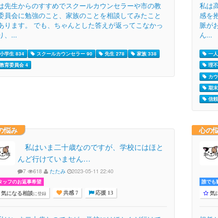
は先生からのすすめでスクールカウンセラーや市の教
私は
委員会に勉強のこと、家族のことを相談してみたこと
感を
あります。 でも、ちゃんとした答えが返ってこなかっ
脈が
、...
ん...
小学生 834
スクールカウンセラー 90
先生 278
家族 338
一人
教育委員会 4
理不
カウ
期末
信頼 
の悩み
心の
私はいま二十歳なのですが、学校にはほと
んど行けていません…
7
618
たたみ
2023-05-11 22:40
タッフのお返事希望
誰でも歓
気になる相談
気
に登録
共感 7
応援 13