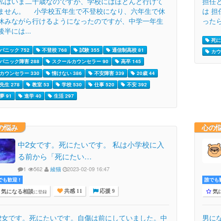
はいま二十歳なのですが、学校にはほとんど行けて
担任
ません。 小学校五年生で不登校になり、六年生で休
は 
休みながら行けるようになったのですが、中学一年生
ったら
後半には...
死に
パニック 752
不登校 768
試験 355
通信制高校 81
カウ
パニック障害 288
スクールカウンセラー 90
高卒 145
カウンセラー 330
情けない 386
不安障害 339
20歳 44
先生 278
教室 53
学校 530
仕事 520
不安 392
夢 91
進学 40
生活 297
の悩み
心の
中2女です。死にたいです。 私は小学校に入
る前から「死にたい…
1
562
綾猫
2023-02-09 16:47
でも歓迎 !
誰でも歓
気になる相談
気
に登録
共感 11
応援 9
2女です。死にたいです。自傷は前にしていました。中
男に