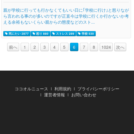
親が学校に行っても行かなくてもいい日に｢学校に行け｣と怒りなが
ら言われる事のが多いのですが正直今は学校に行くか行かないか考
える余裕もないくらい親からの態度などのスト...
死にたい 2877
怒り 880
ストレス 289
学校 530
前へ
1
2
3
4
5
6
7
8
1024
次へ
ココオルニュース
利用規約
プライバシーポリシー
運営者情報
お問い合わせ