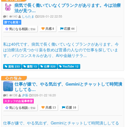
病気で長く働いていなくブランクがあります。今は治療
法が見つ…
1
140
しらたま
2026-01-22 22:55
誰でも歓迎 !
気になる相談
に登録
共感 8
応援 44
私は40代です。病気で長く働いていなくブランクがあります。今
は治療法が見つかり薬を飲めば普通の人なので仕事を探していま
す。 パソコンスキルがあり、AIや金融リテラ...
資格 233
書類 13
仕事 520
YouTube 12
心の悩み
仕事が嫌で、やる気出ず、Geminiとチャットして時間潰
ししてる…
5
138
夕張
2026-01-22 16:20
スタッフのお返事希望
気になる相談
に登録
共感 13
応援 10
仕事が嫌で、やる気出ず、Geminiとチャットして時間潰ししてる