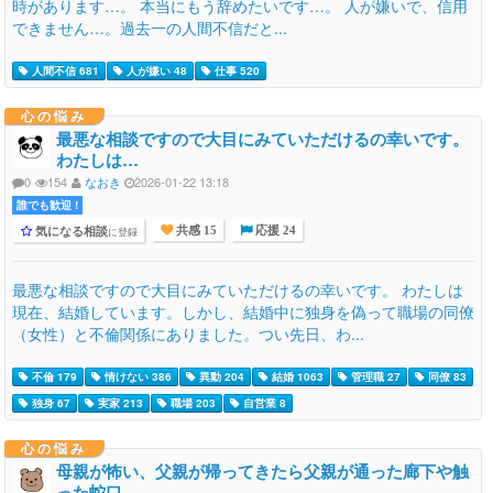
時があります…。 本当にもう辞めたいです…。 人が嫌いで、信用
できません…。過去一の人間不信だと...
人間不信 681
人が嫌い 48
仕事 520
心の悩み
最悪な相談ですので大目にみていただけるの幸いです。
わたしは…
0
154
なおき
2026-01-22 13:18
誰でも歓迎 !
気になる相談
に登録
共感 15
応援 24
最悪な相談ですので大目にみていただけるの幸いです。 わたしは
現在、結婚しています。しかし、結婚中に独身を偽って職場の同僚
（女性）と不倫関係にありました。つい先日、わ...
不倫 179
情けない 386
異動 204
結婚 1063
管理職 27
同僚 83
独身 67
実家 213
職場 203
自営業 8
心の悩み
母親が怖い、父親が帰ってきたら父親が通った廊下や触
った蛇口…