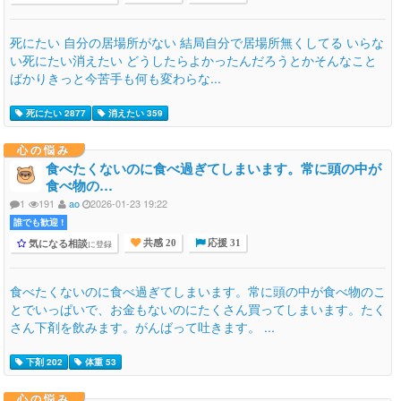
死にたい 自分の居場所がない 結局自分で居場所無くしてる いらな
い死にたい消えたい どうしたらよかったんだろうとかそんなこと
ばかりきっと今苦手も何も変わらな...
死にたい 2877
消えたい 359
心の悩み
食べたくないのに食べ過ぎてしまいます。常に頭の中が
食べ物の…
1
191
ao
2026-01-23 19:22
誰でも歓迎 !
気になる相談
に登録
共感 20
応援 31
食べたくないのに食べ過ぎてしまいます。常に頭の中が食べ物のこ
とでいっぱいで、お金もないのにたくさん買ってしまいます。たく
さん下剤を飲みます。がんばって吐きます。 ...
下剤 202
体重 53
心の悩み