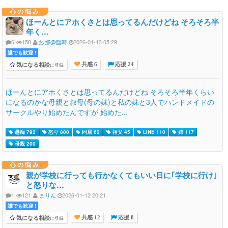
心の悩み
ほーんとにアホくさとは思ってるんだけどね そろそろ半
年く…
6
158
紗那@臨時
2026-01-13 05:29
誰でも歓迎 !
気になる相談
に登録
共感 6
応援 24
ほーんとにアホくさとは思ってるんだけどね そろそろ半年くらい
になるのかな母親と叔母(母の妹)と私の妹と3人でハンドメイドの
サークルやり始めたんですが 始めた...
愚痴 792
怒り 880
同居 62
祖父 45
LINE 110
姉 117
母親 200
心の悩み
親が学校に行っても行かなくてもいい日に｢学校に行け｣
と怒りな…
1
121
まりん
2026-01-12 20:21
誰でも歓迎 !
気になる相談
に登録
共感 12
応援 8