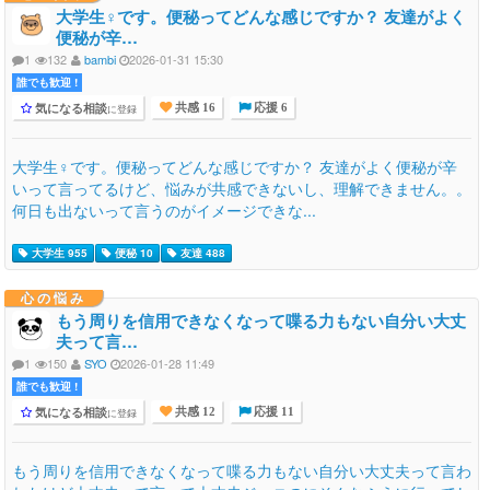
大学生♀です。便秘ってどんな感じですか？ 友達がよく
便秘が辛…
1
132
bambi
2026-01-31 15:30
誰でも歓迎 !
気になる相談
に登録
共感 16
応援 6
大学生♀です。便秘ってどんな感じですか？ 友達がよく便秘が辛
いって言ってるけど、悩みが共感できないし、理解できません。。
何日も出ないって言うのがイメージできな...
大学生 955
便秘 10
友達 488
心の悩み
もう周りを信用できなくなって喋る力もない自分い大丈
夫って言…
1
150
SYO
2026-01-28 11:49
誰でも歓迎 !
気になる相談
に登録
共感 12
応援 11
もう周りを信用できなくなって喋る力もない自分い大丈夫って言わ