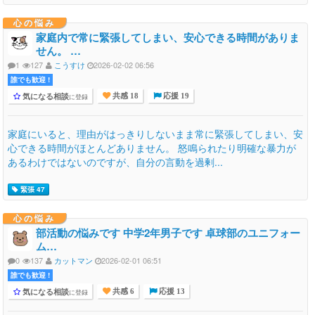
心の悩み
家庭内で常に緊張してしまい、安心できる時間がありま
せん。 …
1
127
こうすけ
2026-02-02 06:56
誰でも歓迎 !
気になる相談
に登録
共感 18
応援 19
家庭にいると、理由がはっきりしないまま常に緊張してしまい、安
心できる時間がほとんどありません。 怒鳴られたり明確な暴力が
あるわけではないのですが、自分の言動を過剰...
緊張 47
心の悩み
部活動の悩みです 中学2年男子です 卓球部のユニフォー
ム…
0
137
カットマン
2026-02-01 06:51
誰でも歓迎 !
気になる相談
に登録
共感 6
応援 13