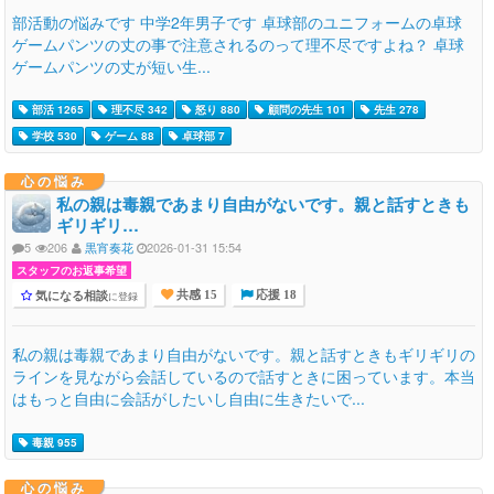
部活動の悩みです 中学2年男子です 卓球部のユニフォームの卓球
ゲームパンツの丈の事で注意されるのって理不尽ですよね？ 卓球
ゲームパンツの丈が短い生...
部活 1265
理不尽 342
怒り 880
顧問の先生 101
先生 278
学校 530
ゲーム 88
卓球部 7
心の悩み
私の親は毒親であまり自由がないです。親と話すときも
ギリギリ…
5
206
黒宵奏花
2026-01-31 15:54
スタッフのお返事希望
気になる相談
に登録
共感 15
応援 18
私の親は毒親であまり自由がないです。親と話すときもギリギリの
ラインを見ながら会話しているので話すときに困っています。本当
はもっと自由に会話がしたいし自由に生きたいで...
毒親 955
心の悩み