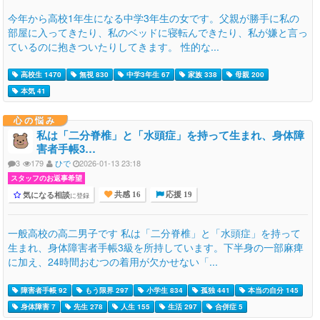
今年から高校1年生になる中学3年生の女です。父親が勝手に私の
部屋に入ってきたり、私のベッドに寝転んできたり、私が嫌と言っ
ているのに抱きついたりしてきます。 性的な...
高校生 1470
無視 830
中学3年生 67
家族 338
母親 200
本気 41
心の悩み
私は「二分脊椎」と「水頭症」を持って生まれ、身体障
害者手帳3…
3
179
ひで
2026-01-13 23:18
スタッフのお返事希望
気になる相談
に登録
共感 16
応援 19
一般高校の高二男子です 私は「二分脊椎」と「水頭症」を持って
生まれ、身体障害者手帳3級を所持しています。下半身の一部麻痺
に加え、24時間おむつの着用が欠かせない「...
障害者手帳 92
もう限界 297
小学生 834
孤独 441
本当の自分 145
身体障害 7
先生 278
人生 155
生活 297
合併症 5