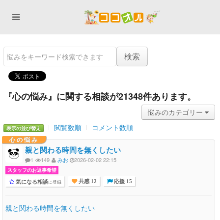
『心の悩み』に関する相談が21348件あります。
悩みのカテゴリー
閲覧数順
コメント数順
表示の並び替え
心の悩み
親と関わる時間を無くしたい
1
149
みお
2026-02-02 22:15
スタッフのお返事希望
気になる相談
に登録
共感 12
応援 15
親と関わる時間を無くしたい