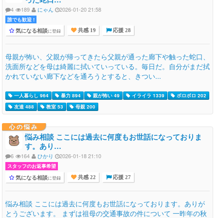
4
189
にゃん
2026-01-20 21:58
誰でも歓迎 !
気になる相談
に登録
共感 19
応援 28
母親が怖い、父親が帰ってきたら父親が通った廊下や触った蛇口、
洗面所などを母は綺麗に拭いていっている。毎日だ。自分がまだ拭
かれていない廊下などを通ろうとすると、きつい...
一人暮らし 964
暴力 894
親が怖い 49
イライラ 1339
ボロボロ 202
友達 488
教室 53
母親 200
心の悩み
悩み相談 ここには過去に何度もお世話になっておりま
す。あり…
6
164
ひかり
2026-01-18 21:10
スタッフのお返事希望
気になる相談
に登録
共感 22
応援 27
悩み相談 ここには過去に何度もお世話になっております。ありが
とうございます。 まずは祖母の交通事故の件について 一昨年の秋