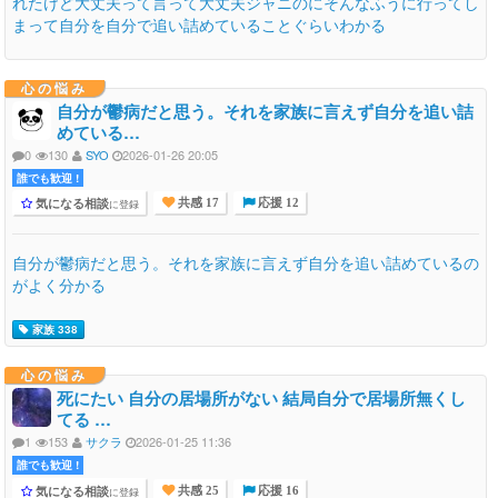
れたけど大丈夫って言って大丈夫ジャニのにそんなふうに行ってし
まって自分を自分で追い詰めていることぐらいわかる
心の悩み
自分が鬱病だと思う。それを家族に言えず自分を追い詰
めている…
0
130
SYO
2026-01-26 20:05
誰でも歓迎 !
気になる相談
に登録
共感 17
応援 12
自分が鬱病だと思う。それを家族に言えず自分を追い詰めているの
がよく分かる
家族 338
心の悩み
死にたい 自分の居場所がない 結局自分で居場所無くし
てる …
1
153
サクラ
2026-01-25 11:36
誰でも歓迎 !
気になる相談
に登録
共感 25
応援 16