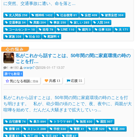
に突然、交通事故に遭い、命を落と...
友人関係 258
精神科 1432
社会復帰 81
妄想 409
被害妄想 304
交通事故 54
異動 204
事故 250
寂しい 285
入院 344
コールセンター 10
祖母 79
LINE 110
裁判 5
仕事 520
夫 171
家族 338
社会 53
慰謝料 4
心の悩み
私がこれから話すことは、50年間の間に家庭環境の時の
ことを打…
1
180
oranje7
2026-01-17 13:37
誰でも歓迎 !
気になる相談
に登録
共感 13
応援 55
私がこれから話すことは、50年間の間に家庭環境の時のことを打
ち明けます。 私が、幼少期の頃のことで、夜、夜中に、両親が大
喧嘩を始めて、だんだん大騒ぎまで拡大していっ...
自宅療養 74
暴力 894
トラウマ 691
無視 830
通院 507
療養 25
ストレス 289
学校 530
警察 41
仕事 520
母親 200
家事 61
包丁 28
生活 297
喧嘩 87