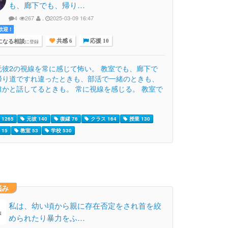
も、廊下でも、帰り…
4
267
.
2025-03-09 16:47
迎 !
になる相談
に登録
共感 6
応援 10
元彼2の視線を常に感じて怖い。 教室でも、廊下で
帰り道ですれ違ったときも、部活で一緒のときも、
誰かと話してるときも。 常に視線を感じる。 教室で
1265
元彼 140
復縁 76
クラス 164
授業 130
15
教室 53
学校 530
悩み
私は、幼い頃から親に存在否定をされ首を絞
められたり暴力をふ…