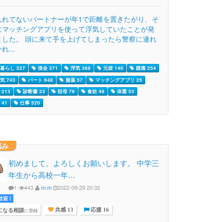
入れてないパートナーが年1で距離を置きたがり、そ
にマッチングアプリを使って浮気していたことが発
ました。 頭に来て手を上げてしまったら警察に連れ
れ...
暮らし 327
借金 371
浮気 368
元彼 140
腹痛 254
気 743
パート 648
服薬 57
マッチングアプリ 25
213
診断書 23
祖母 79
食欲 48
体重 53
41
仕事 520
悩み
初めまして。よろしくお願いします。 中学三
年生から高校一年…
1
443
m.m
2022-09-29 20:32
迎 !
になる相談
に登録
共感 13
応援 16