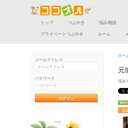
トップ
つぶやき
悩み相談
プライベートつぶやき
ルーム
ホー
メールアドレス
元
パスワード
現在
表示
心