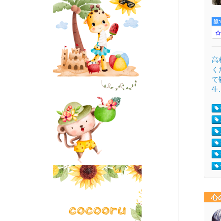
誰
高
く
て
生.
心