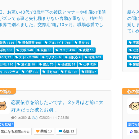
日、お互い40代で3歳年下の彼氏とマナーや礼儀の価値
籍を
がズレてる事と失礼極まりない言動が重なり、精神的
の間
限界で別れました。交際期間は10ヶ月。職場恋愛でし
覚し
 ...
ていか
彼氏 1536
摂食障害 495
アルバイト 766
胃炎 19
実家
浮気 368
元彼 140
風俗 66
コロナ 416
夜勤 15
吐き
40代 22
ストレス 289
ワクチン 6
副反応 4
職場 203
実家 
LINE 110
違和感 18
彼女 70
価値観 29
仕事 520
警察 
キャバクラ 3
心配 188
甘え 93
性格 104
喧嘩 87
の悩み
心の
恋愛依存を治したいです。 2ヶ月ほど前に大
好きだった彼とお別…
0
380
みさ
2022-11-17 23:56
でも歓迎 !
誰でも歓
気になる相談
気
に登録
共感 13
応援 13