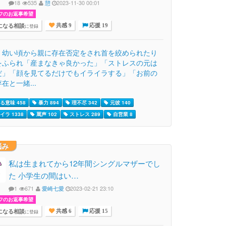
18
535
憩
2023-11-30 00:01
フのお返事希望
になる相談
に登録
共感 9
応援 19
、幼い頃から親に存在否定をされ首を絞められたり
をふられ「産まなきゃ良かった」「ストレスの元は
だ」「顔を見てるだけでもイライラする」「お前の
在と一緒...
る意味 458
暴力 894
理不尽 342
元彼 140
イラ 1338
罵声 102
ストレス 289
自営業 8
悩み
私は生まれてから12年間シングルマザーでし
た 小学生の間はい…
1
671
愛崎七愛
2023-02-21 23:10
フのお返事希望
になる相談
に登録
共感 6
応援 15