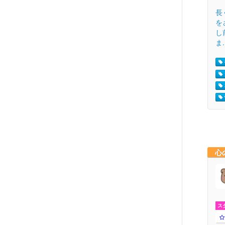
長
を
し
ま.
心
ス