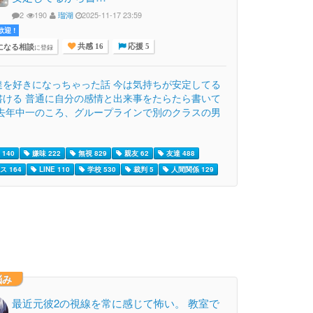
2
190
瑠湖
2025-11-17 23:59
迎 !
になる相談
に登録
共感 16
応援 5
達を好きになっちゃった話 今は気持ちが安定してる
書ける 普通に自分の感情と出来事をたらたら書いて
 去年中一のころ、グループラインで別のクラスの男
140
嫌味 222
無視 829
親友 62
友達 488
ス 164
LINE 110
学校 530
裁判 5
人間関係 129
悩み
最近元彼2の視線を常に感じて怖い。 教室で