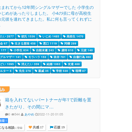
生まれてから12年間シングルマザーでした 小学生の
いじめがあったりしました。 小4の頃に母が高校生
の元彼を連れてきました。私に何も言ってくれずに
.
たい 2877
彼氏 1536
いじめ 1485
高校生 1470
会 67
生きる意味 458
悪口 1119
同棲 289
177
小学生 834
自殺未遂 243
虐待 610
元彼 140
グルマザー 141
モラハラ 153
依存 781
自傷行為 460
どい 1095
消えたい 359
結婚 1063
友達 488
ルター 5
先生 278
親戚 35
学校 530
喧嘩 87
悩み
籍を入れてないパートナーが年1で距離を置
きたがり、その間にマ…
0
544
あやめ
2022-11-20 01:05
迎 !
になる相談
に登録
共感 17
応援 19