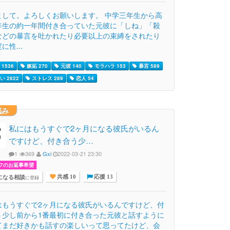
まして。よろしくお願いします。 中学三年生から高
年生の約一年間付き合っていた元彼に「しね」「殺
などの暴言を吐かれたり必要以上の束縛をされたり
に性...
1536
嫉妬 270
元彼 140
モラハラ 153
暴言 589
 2822
ストレス 289
恋人 54
悩み
私にはもうすぐで2ヶ月になる彼氏がいるん
ですけど、付き合う少…
1
369
Gxi
2022-03-21 23:30
フのお返事希望
になる相談
に登録
共感 10
応援 13
はもうすぐで2ヶ月になる彼氏がいるんですけど、付
う少し前から1番最初に付き合った元彼と話すように
てまだ好きかも話すの楽しいって思ってたけど、会