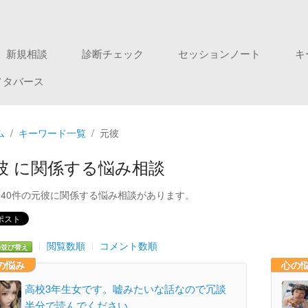
新規相談
診断チェック
セッションノート
キ
メタバース
ム
キーワード一覧
元彼
彼 に関係する悩み相談
140件の元彼に関係する悩み相談があります。
閲覧数順
コメント数順
の並び替え
の悩み
心の
高校3年生女です。嘘みたいな話なので冗談
半分で読んでください…