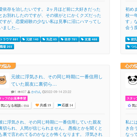
愛依存を治したいです。 2ヶ月ほど前に大好きだった
初め
とお別れしたのですが、その彼がとにかくクズだった
校一
ですが、恋愛経験の少ない私は見事に沼にハマってし
す」
いました...
会う度
トラウマ 691
元彼 140
失恋 85
依存 781
友達 488
彼氏 
職場 203
つらい
の悩み
心の
元彼に浮気され、その同じ時期に一番信用し
ていた親友に裏切ら…
1
407
かのん
2022-09-14 23:22
タッフのお返事希望
スタッ
気になる相談
気
に登録
共感 19
応援 14
彼に浮気され、その同じ時期に一番信用していた親友
私に
裏切られ、人間が信じられません。 愚痴とかを聞くと
き合
も裏で言われてるのかなとか怖くなります。 浮気され
なっ