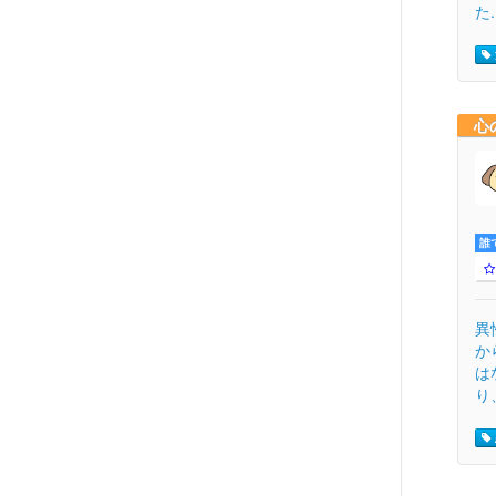
た.
心
誰
異
か
は
り、