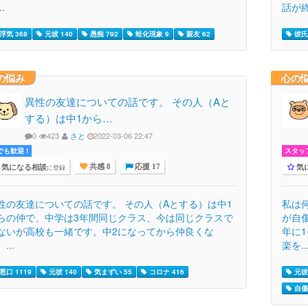
..
話が終
浮気 368
元彼 140
愚痴 792
蛙化現象 9
親友 62
彼氏 
の悩み
心の
異性の友達についての話です。 その人（Aと
する）は中1から…
0
423
さと
2022-03-06 22:47
でも歓迎 !
スタッ
気になる相談
気
に登録
共感 8
応援 17
性の友達についての話です。 その人（Aとする）は中1
私は
らの仲で、中学は3年間同じクラス、今は同じクラスで
が自
ないが高校も一緒です。中2になってから仲良くな
年に
...
楽を..
悪口 1119
元彼 140
気まずい 55
コロナ 416
元彼 
自傷