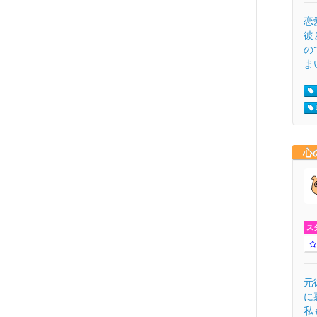
恋
彼
の
ま
心
ス
元
に
私