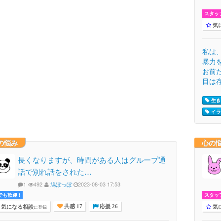
スタッ
気
私は
暴力
お前
目は存
生き
イラ
の悩み
心の
長くなりますが、時間がある人はグループ通
話で別れ話をされた…
1
492
鳩ぽっぽ
2023-08-03 17:53
でも歓迎 !
スタッ
気になる相談
気
に登録
共感 17
応援 26