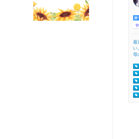
誰
最
い
母