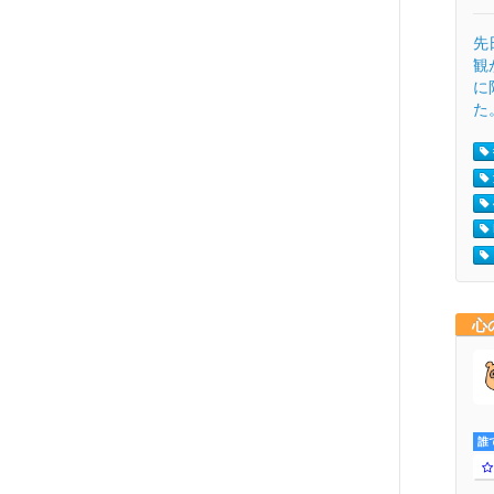
先
観
に
た。
心
誰