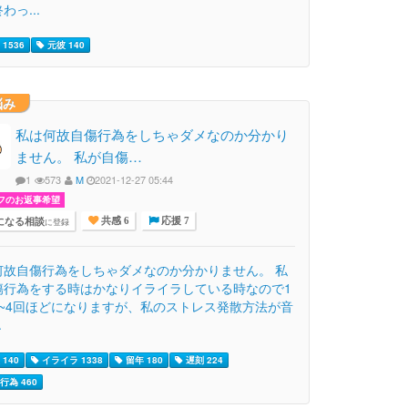
わっ...
1536
元彼 140
悩み
私は何故自傷行為をしちゃダメなのか分かり
ません。 私が自傷…
1
573
M
2021-12-27 05:44
フのお返事希望
になる相談
に登録
共感 6
応援 7
何故自傷行為をしちゃダメなのか分かりません。 私
傷行為をする時はかなりイライラしている時なので1
1~4回ほどになりますが、私のストレス発散方法が音
.
140
イライラ 1338
留年 180
遅刻 224
行為 460