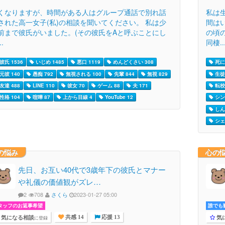
くなりますが、時間がある人はグループ通話で別れ話
私は
された高一女子(私)の相談を聞いてください。 私は少
間は
前まで彼氏がいました。(その彼氏をAと呼ぶことにし
の頃
..
同棲..
彼氏 1536
いじめ 1485
悪口 1119
めんどくさい 308
死に
元彼 140
愚痴 792
無視される 100
先輩 844
無視 829
生徒
友達 488
LINE 110
彼女 70
ゲーム 88
夫 171
転校 
性格 104
喧嘩 87
上から目線 4
YouTube 12
シン
しん
シェ
の悩み
心の
先日、お互い40代で3歳年下の彼氏とマナー
や礼儀の価値観がズレ…
2
708
さくら
2023-01-27 05:00
タッフのお返事希望
誰でも歓
気になる相談
気
に登録
共感 14
応援 13