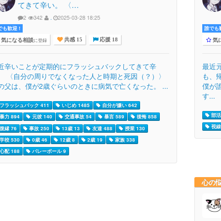
てきて辛い。 〈…
2
342
.
2025-03-28 18:25
でも歓迎 !
誰でも歓
気になる相談
気
に登録
共感 15
応援 18
近辛いことが定期的にフラッシュバックしてきて辛
最近
。 〈自分の周りでなくなった人と時期と死因（？）〉
も、
の父は、僕が2歳ぐらいのときに病気で亡くなった。 ...
僕が
す...
フラッシュバック 411
いじめ 1485
自分が嫌い 642
部活 
暴力 894
元彼 140
交通事故 54
暴言 589
後悔 858
視線 
復縁 76
事故 250
13歳 13
友達 488
授業 130
学校 530
0歳 46
12歳 8
2歳 19
家族 338
心配 188
バレーボール 9
心の