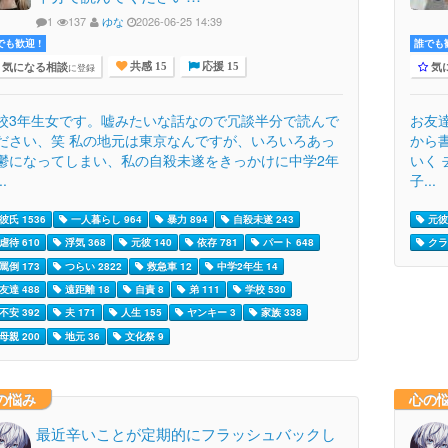
1
137
ゆな
2026-06-25 14:39
でも歓迎 !
誰でも歓
気になる相談
気
に登録
共感 15
応援 15
校3年生女です。嘘みたいな話なので冗談半分で読んで
お友
ださい、笑 私の地元は東京なんですが、いろいろあっ
から
鬱になってしまい、私の自殺未遂をきっかけに中学2年
いく
..
子...
彼氏 1536
一人暮らし 964
暴力 894
自殺未遂 243
元彼 
虐待 610
浮気 368
元彼 140
依存 781
パート 648
クラ
罵倒 173
つらい 2822
救急車 12
中学2年生 14
友達 488
遠距離 18
自責 8
弟 111
学校 530
不安 392
夫 171
人生 155
ヤンキー 3
家族 338
母親 200
地元 36
文化祭 9
の悩み
心の
最近辛いことが定期的にフラッシュバックし