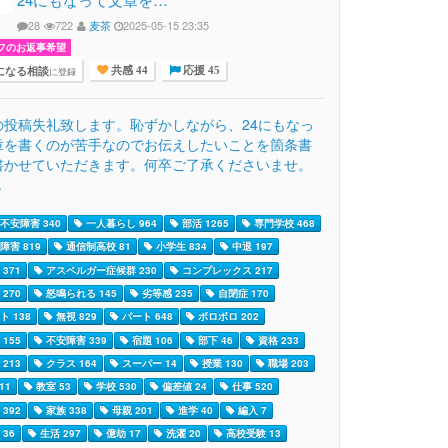
28
722
麦茶
2025-05-15 23:35
フのお返事希望
になる相談
に登録
共感 44
応援 45
の投稿失礼致します。恥ずかしながら、24にもなっ
章を書くのが苦手なのでお伝えしたいことを箇条書
書かせていただきます。何卒ご了承くださいませ。
.
不安障害 340
一人暮らし 964
部活 1265
専門学校 468
障害 819
通信制高校 81
小学生 834
中退 197
371
アスペルガー症候群 230
コンプレックス 217
270
怒鳴られる 145
劣等感 235
自閉症 170
ト 138
無視 829
パート 648
ボロボロ 202
155
不安障害 339
宿題 106
部下 46
資格 233
213
クラス 164
スーパー 14
授業 130
職場 203
11
教室 53
学校 530
偏差値 24
仕事 520
392
家族 338
母親 201
進学 40
編入 7
36
生活 297
億劫 17
洗濯 20
高校受験 13