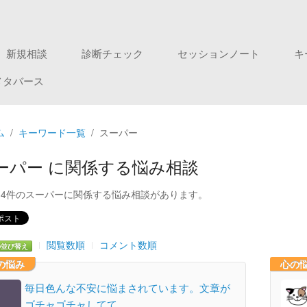
新規相談
診断チェック
セッションノート
キ
メタバース
ム
キーワード一覧
スーパー
ーパー に関係する悩み相談
14件のスーパーに関係する悩み相談があります。
閲覧数順
コメント数順
の並び替え
の悩み
心の
毎日色んな不安に悩まされています。文章が
ゴチャゴチャしてて…