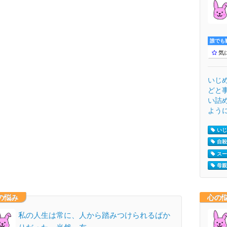
誰でも歓
気
いじ
どと
い詰
ように
いじめ
自殺
スー
母親 
の悩み
心の
私の人生は常に、人から踏みつけられるばか
りだった。当然、友…