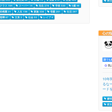
休日
クラス 164
スーパー 14
先生 278
学校 530
0歳 46
幼稚園 31
人生 156
家族 338
母親 201
生活 297
喧嘩 87
文系 3
社会 53
レイプ 4
心の
誰でも歓
気
10年
るな
ードを
嫌味 
彼女 