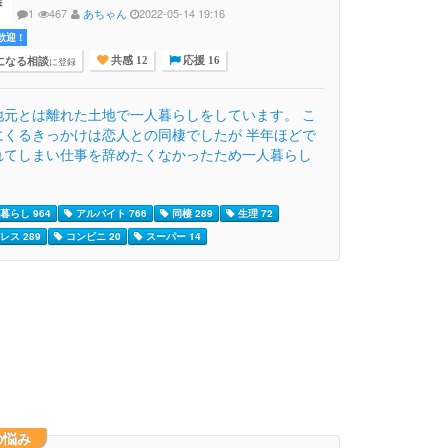
1
467
あちゃん
2022-05-14 19:16
迎 !
になる相談
に登録
共感 12
応援 16
地元とは離れた土地で一人暮らしをしています。 こ
にくるきっかけは恋人との同棲でしたが 半年ほどで
れてしまい仕事を辞めたくなかったため一人暮らし
暮らし 964
アルバイト 766
同棲 289
生理 72
レス 289
コンビニ 20
スーパー 14
の悩み