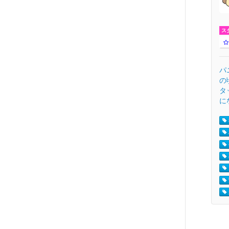
ス
パ
の
タ
に