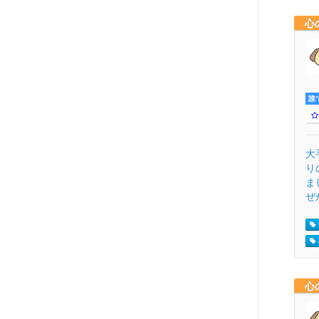
心
誰
大
り
ま
ぜ
心