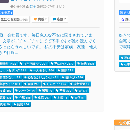
3
106
梨子
2026-07-01 21:16
でも歓迎 !
誰でも歓
気になる相談
気
に登録
共感 7
応援 2
1歳、会社員です。毎日色んな不安に悩まされていま
好き
。文章がゴチャゴチャしてて下手ですが誰か読んでく
自宅
さったらうれしいです。 私の不安は家族、友達、他人
で就職
らの目線...
悪口 
精神科 1432
ひとりぼっち 201
死にたい 2877
彼氏 1536
仕事 
カウンセリング 611
一人暮らし 964
動悸 371
自信がない 181
心配をかけたくない 31
情けない 386
恥ずかしい 381
事故 250
しんどい 1095
現実逃避 59
友達 489
スーパー 14
緊張 49
不安 392
夫 171
家族 338
心配 188
生活 297
本気 41
自信 81
洗濯 20
病院 154
心の