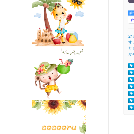
誰
2
す
だ
か