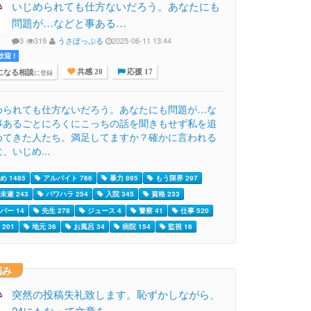
いじめられても仕方ないだろう。あなたにも
問題が…などと事ある…
3
319
うさぽっぷる
2025-06-11 13:44
迎 !
になる相談
に登録
共感 20
応援 17
められても仕方ないだろう。あなたにも問題が…な
事あるごとにろくにこっちの話を聞きもせず私を追
めてきた人たち。満足してますか？確かに言われる
、いじめ...
 1485
アルバイト 766
暴力 895
もう限界 297
未遂 243
パワハラ 254
入院 345
資格 233
パー 14
先生 278
ジュース 4
警察 41
仕事 520
201
地元 36
お風呂 34
病院 154
監視 16
悩み
突然の投稿失礼致します。恥ずかしながら、
24にもなって文章を…