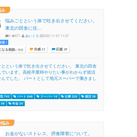
悩み
悩みごとという体で吐き出させてください。
東北の田舎に住…
0
571
あいくろ
2022-11-07 11:27
迎 !
になる相談
に登録
共感 13
応援 20
ごとという体で吐き出させてください。 東北の田舎
んでいます。高校卒業時やりたい事がわからず就活
せんでした。 パートとして地元スーパーで働きまし
気 743
パート 648
スーパー 14
仕事 520
就活 36
36
年金 24
の悩み
お金がないストレス、摂食障害について。