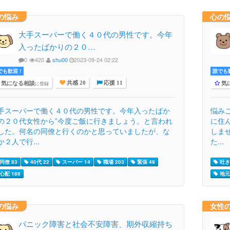
の悩み
心の
大手スーパーで働く４０代の男性です。今年
入ったばかりの２０…
0
420
shu00
2023-09-24 02:22
でも歓迎 !
誰でも歓
気になる相談
気
に登録
共感 20
応援 11
手スーパーで働く４０代の男性です。今年入ったばか
悩み
の２０代女性から”今度ご飯に行きましょう。と言われ
に住
した。何名の同僚と行くのかと思っていましたが、な
しま
か２人で行...
た...
同僚 83
40代 22
スーパー 14
職場 203
緊張 49
吐き
心配 188
地元 
の悩み
女性
パニック障害と社会不安障害、期外収縮持ち