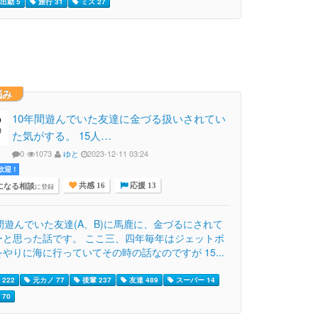
出勤 5
旅行 31
ミス 27
悩み
10年間遊んでいた友達に金づる扱いされてい
た気がする。 15人…
0
1073
ゆと
2023-12-11 03:24
迎 !
になる相談
に登録
共感 16
応援 13
間遊んでいた友達(A、B)に馬鹿に、金づるにされて
ーと思った話です。 ここ三、四年毎年はジェットボ
やりに海に行っていてその時の話なのですが 15...
222
元カノ 77
後輩 237
友達 489
スーパー 14
70