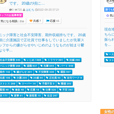
です。 20歳の頃に…
3
720
はむち
2022-09-25 07:21
誰でも歓
タッフのお返事希望
気
気になる相談
に登録
共感 7
応援 15
現在
ちら
ニック障害と社会不安障害、期外収縮持ちです。 20歳
振ら
頃に介護施設で正社員で仕事をしていましたが先輩ス
を...
ッフからの嫌がらせやいじめのようなものが始まり鬱
なり半...
一人
社会不安障害 340
いじめ 1485
トラウマ 691
妊娠 268
スト
パニック障害 288
退職 637
先輩 844
パート 648
発作 142
嫌がらせ 201
不安障害 339
通院 507
出産 108
介護 205
20歳 44
正社員 50
在宅ワーク 9
ストレス 289
スーパー 14
予期不安 5
職場 203
緊張 49
食欲 48
応募 18
仕事 520
不安 392
夫 171
家事 61
接客業 10
生活 297
女性