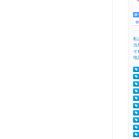
誰
私
当
そ
地