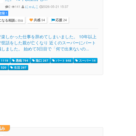
2
141
にゃんこ
2026-05-21 15:37
迎 !
になる相談
に登録
共感 14
応援 24
で楽しかった仕事を辞めてしまいました。 10年以上
で世話をした親が亡くなり 近くのスーパーにパート
しました。 始めて3日目で「何で出来ないの...
1119
愚痴 794
陰口 267
パート 648
スーパー 14
520
生活 297
悩み