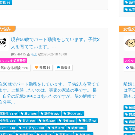
監視 16
旅行 
体育
の悩み
女性
現在50歳でパート勤務をしています。子供2
人を育てています。…
5
415
ちよ
2025-02-18 18:06
タッフのお返事希望
スタッ
気になる相談
気
に登録
共感 16
応援 9
在50歳でパート勤務をしています。 子供2人を育てて
離婚
ます。ご相談したいのは、実家の家族の事です。 長
は平
、自分の記憶の中にはあったのですが、脳の解離で
勤もよ
自分事...
離婚 
高校生 1470
暴力 895
奨学金 227
夏休み 369
同居 
小学生 834
短大 106
無視 829
後悔 858
寮生活 42
職場 
パート 648
申し訳ない 760
進路 379
結婚 1063
平日 
入院 345
会社員 68
50歳 15
実家 213
友達 489