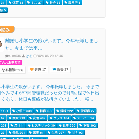
31
体育 18
ミス 27
社会 53
親孝行 3
祭 5
の悩み
離婚し小学生の娘がいます。今年転職しまし
た。今までは平…
4
636
はる
2024-06-20 18:46
フのお返事希望
になる相談
に登録
共感 17
応援 37
し小学生の娘がいます。 今年転職しました。 今まで
日休みですが中間管理職だったので月6回程で休日出
くあり、休日も連絡が結構きていました。 転...
1131
小学生 834
転職 830
嫌味 222
管理職 27
62
実家 213
友達 489
クラス 164
スーパー 14
203
弟 111
ヒステリック 30
仕事 520
不安 392
23
母親 201
家事 61
生活 297
甘え 93