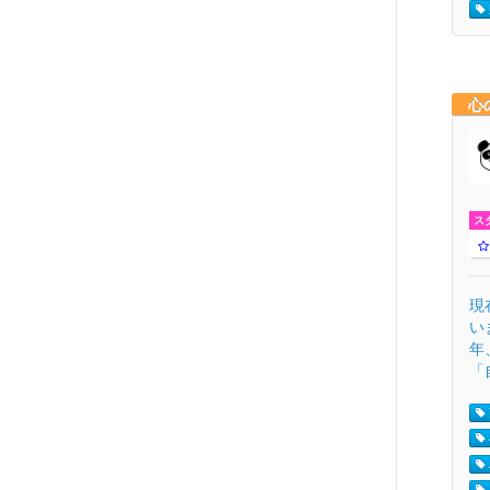
心
ス
現
い
年
「