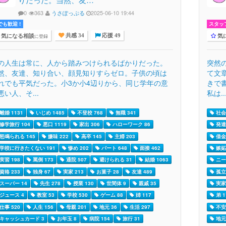
0
363
うさぽっぷる
2025-06-10 19:44
でも歓迎 !
スタッ
気になる相談
気
に登録
共感 34
応援 49
の人生は常に、人から踏みつけられるばかりだった。
突然
然、友達、知り合い、顔見知りすらゼロ。子供の頃は
て文
れでも平気だった。小3か小4辺りから、同じ学年の意
きで
悪い人、そ...
私は..
離婚 1131
いじめ 1485
不登校 768
無職 341
社会
修学旅行 104
悪口 1119
家出 306
ハローワーク 86
発達
怒鳴られる 145
嫌味 222
高卒 145
主婦 203
借金 
学校に行きたくない 191
惨め 202
パート 648
面接 462
嫉妬 
実習 198
罵倒 173
通院 507
避けられる 31
結婚 1063
ニー
資格 233
独身 67
実家 213
お菓子 28
友達 489
孤立 
スーパー 14
先生 278
授業 130
世間体 9
親戚 35
実家 
ジュース 4
教室 53
学校 530
ゲーム 88
姉 117
弟 1
仕事 520
人生 156
母親 201
地元 36
生活 297
不安 
キャッシュカード 3
お年玉 8
病院 154
旅行 31
地元 