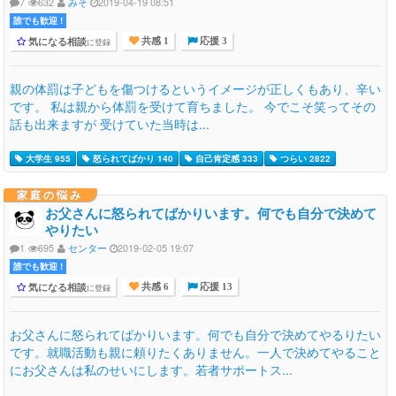
7
632
みそ
2019-04-19 08:51
誰でも歓迎 !
気になる相談
に登録
共感 1
応援 3
親の体罰は子どもを傷つけるというイメージが正しくもあり、辛い
です。 私は親から体罰を受けて育ちました。 今でこそ笑ってその
話も出来ますが 受けていた当時は...
大学生 955
怒られてばかり 140
自己肯定感 333
つらい 2822
家庭の悩み
お父さんに怒られてばかりいます。何でも自分で決めて
やりたい
1
695
センター
2019-02-05 19:07
誰でも歓迎 !
気になる相談
に登録
共感 6
応援 13
お父さんに怒られてばかりいます。何でも自分で決めてやるりたい
です。就職活動も親に頼りたくありません。一人で決めてやること
にお父さんは私のせいにします。若者サポートス...