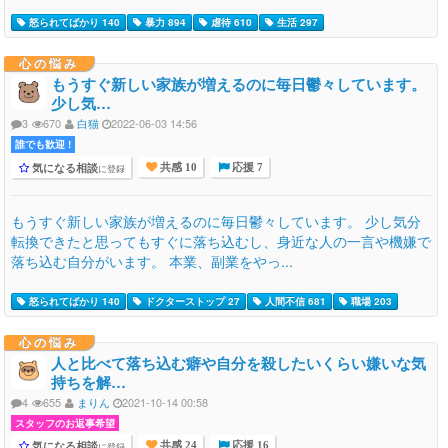
怒られてばかり 140
暴力 894
虐待 610
生活 297
心の悩み
もうすぐ新しい家族が増えるのに毎日鬱々しています。
少し気…
3
670
白猫
2022-06-03 14:56
誰でも歓迎 !
気になる相談
に登録
共感 10
応援 7
もうすぐ新しい家族が増えるのに毎日鬱々しています。 少し気分
転換できたと思ってもすぐに落ち込むし、身近な人の一言や機嫌で
落ち込む自分がいます。 本業、副業をやっ...
怒られてばかり 140
ドクターストップ 27
人間不信 681
職場 203
心の悩み
人と比べて落ち込む癖や自分を殺したいくらい嫌いな気
持ちを解…
4
655
まりん
2021-10-14 00:58
スタッフのお返事希望
気になる相談
に登録
共感 24
応援 16