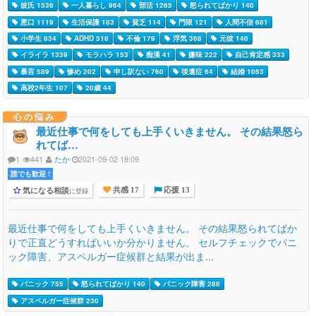
彼氏 1536
一人暮らし 964
部活 1265
怒られてばかり 140
悪口 1119
生活保護 183
貧乏 114
門限 121
人間不信 681
小学生 834
ADHD 518
不倫 179
浮気 368
元彼 140
イライラ 1339
モラハラ 153
痴漢 41
嫌味 222
自己肯定感 333
暴言 589
惨め 202
申し訳ない 760
後遺症 64
結婚 1063
高校2年生 107
20歳 44
心の悩み
最近仕事で何をしても上手くいきません。 その結果怒ら
れてば…
1
441
たか
2021-09-02 18:09
誰でも歓迎 !
気になる相談
に登録
共感 17
応援 13
最近仕事で何をしても上手くいきません。 その結果怒られてばか
りで正直どうすればいいか分かりません。 セルフチェックでパニ
ック障害、アスペルガー症候群と結果が出ま...
パニック 755
怒られてばかり 140
パニック障害 288
アスペルガー症候群 230