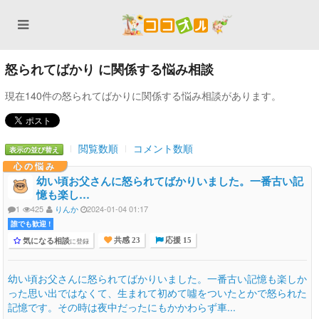
怒られてばかり に関係する悩み相談
現在140件の怒られてばかりに関係する悩み相談があります。
閲覧数順
コメント数順
表示の並び替え
心の悩み
幼い頃お父さんに怒られてばかりいました。一番古い記
憶も楽し…
1
425
りんか
2024-01-04 01:17
誰でも歓迎 !
気になる相談
に登録
共感 23
応援 15
幼い頃お父さんに怒られてばかりいました。一番古い記憶も楽しか
った思い出ではなくて、生まれて初めて噓をついたとかで怒られた
記憶です。その時は夜中だったにもかかわらず車...