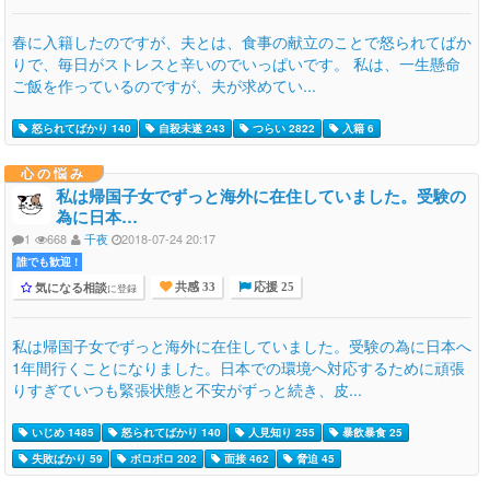
春に入籍したのですが、夫とは、食事の献立のことで怒られてばか
りで、毎日がストレスと辛いのでいっぱいです。 私は、一生懸命
ご飯を作っているのですが、夫が求めてい...
怒られてばかり 140
自殺未遂 243
つらい 2822
入籍 6
心の悩み
私は帰国子女でずっと海外に在住していました。受験の
為に日本…
1
668
千夜
2018-07-24 20:17
誰でも歓迎 !
気になる相談
に登録
共感 33
応援 25
私は帰国子女でずっと海外に在住していました。受験の為に日本へ
1年間行くことになりました。日本での環境へ対応するために頑張
りすぎていつも緊張状態と不安がずっと続き、皮...
いじめ 1485
怒られてばかり 140
人見知り 255
暴飲暴食 25
失敗ばかり 59
ボロボロ 202
面接 462
脅迫 45