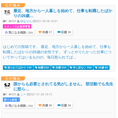
心の悩み
最近、地方から一人暮しを始めて、仕事も転職したばか
りの26歳…
1
445
ゆなりん
2021-02-06 18:21
スタッフのお返事希望
気になる相談
に登録
共感 17
応援 10
はじめての投稿です。 最近、地方から一人暮しを始めて、仕事も
転職したばかりの26歳の女性です。 ずっとやりたかった仕事につ
いてやってはいるものの、毎日怒られてば...
怒られてばかり 140
転職 830
先輩 844
申し訳ない 760
26歳 95
心の悩み
誰からも必要とされてる気がしません。 部活動でも先生
に怒ら…
1
359
しー
2021-01-26 19:13
誰でも歓迎 !
気になる相談
に登録
共感 10
応援 10