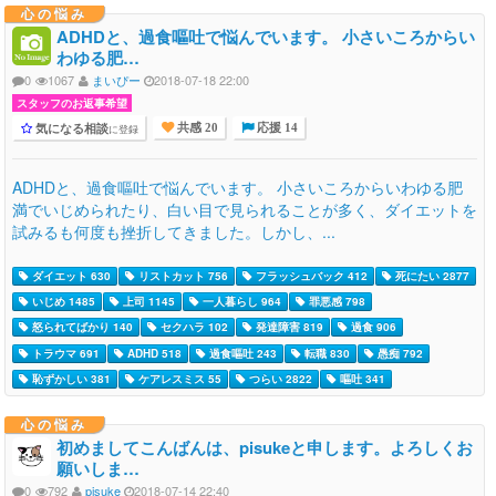
心の悩み
ADHDと、過食嘔吐で悩んでいます。 小さいころからい
わゆる肥…
0
1067
まいぴー
2018-07-18 22:00
スタッフのお返事希望
気になる相談
に登録
共感 20
応援 14
ADHDと、過食嘔吐で悩んでいます。 小さいころからいわゆる肥
満でいじめられたり、白い目で見られることが多く、ダイエットを
試みるも何度も挫折してきました。しかし、...
ダイエット 630
リストカット 756
フラッシュバック 412
死にたい 2877
いじめ 1485
上司 1145
一人暮らし 964
罪悪感 798
怒られてばかり 140
セクハラ 102
発達障害 819
過食 906
トラウマ 691
ADHD 518
過食嘔吐 243
転職 830
愚痴 792
恥ずかしい 381
ケアレスミス 55
つらい 2822
嘔吐 341
心の悩み
初めましてこんばんは、pisukeと申します。よろしくお
願いしま…
0
792
pisuke
2018-07-14 22:40