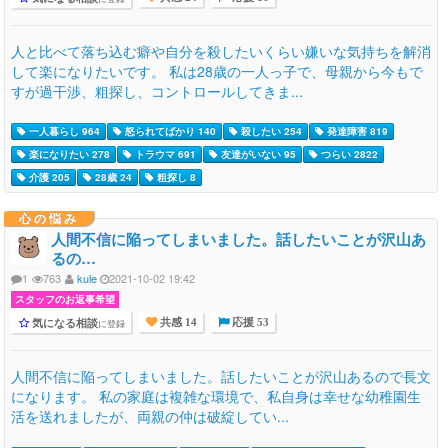
人と比べて落ち込む癖や自分を殺したいくらい嫌いな気持ちを解消
して楽になりたいです。 私は28歳の一人っ子で、母親から今もで
すが過干渉、粗探し、コントロールしてきま...
一人暮らし 964
怒られてばかり 140
殺したい 254
発達障害 819
楽になりたい 278
トラウマ 691
友達がいない 95
つらい 2822
介護 205
28歳 24
粗探し 8
心の悩み
人間不信に陥ってしまいました。話したいことが沢山あ
るの…
1
763
kule
2021-10-02 19:42
スタッフのお返事希望
気になる相談
に登録
共感 14
応援 53
人間不信に陥ってしまいました。話したいことが沢山あるので長文
になります。 私の家庭は複雑な環境で、私自身は幸せな幼稚園生
活を送れましたが、両親の仲は破綻してい...