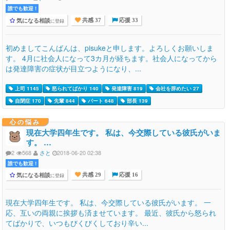
誰でも歓迎 !
気になる相談
に登録
共感 37
応援 33
初めましてこんばんは、pisukeと申します。よろしくお願いしま
す。 4月に社会人になって3カ月が経ちます。社会人になってから
は発達障害の症状が目立つようになり、...
上司 1145
怒られてばかり 140
発達障害 819
会社を辞めたい 27
自閉症 170
先輩 844
パート 648
部長 139
心の悩み
現在大学四年生です。 私は、今交際している彼氏がいま
す。 …
2
568
さと
2018-06-20 02:38
誰でも歓迎 !
気になる相談
に登録
共感 29
応援 16
現在大学四年生です。 私は、今交際している彼氏がいます。 一
応、互いの両親に挨拶も済ませています。 最近、彼氏から怒られ
てばかりで、いつもびくびくしており辛い...