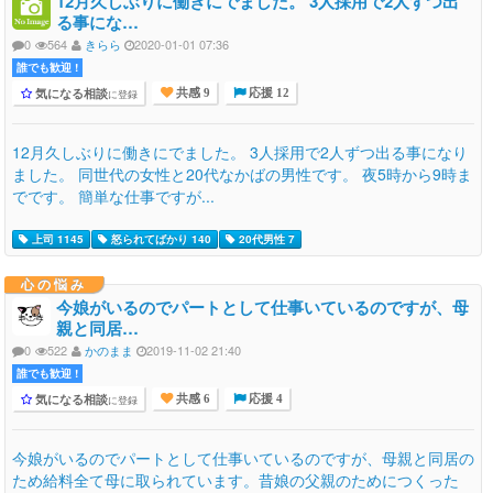
12月久しぶりに働きにでました。 3人採用で2人ずつ出
る事にな…
0
564
きらら
2020-01-01 07:36
誰でも歓迎 !
気になる相談
に登録
共感 9
応援 12
12月久しぶりに働きにでました。 3人採用で2人ずつ出る事になり
ました。 同世代の女性と20代なかばの男性です。 夜5時から9時ま
でです。 簡単な仕事ですが...
上司 1145
怒られてばかり 140
20代男性 7
心の悩み
今娘がいるのでパートとして仕事いているのですが、母
親と同居…
0
522
かのまま
2019-11-02 21:40
誰でも歓迎 !
気になる相談
に登録
共感 6
応援 4
今娘がいるのでパートとして仕事いているのですが、母親と同居の
ため給料全て母に取られています。昔娘の父親のためにつくった