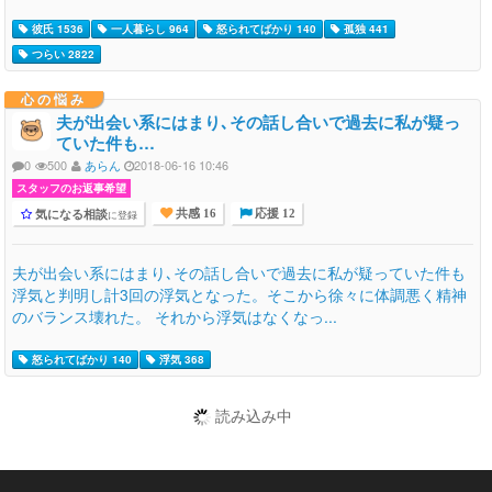
彼氏 1536
一人暮らし 964
怒られてばかり 140
孤独 441
つらい 2822
心の悩み
夫が出会い系にはまり､その話し合いで過去に私が疑っ
ていた件も…
0
500
あらん
2018-06-16 10:46
スタッフのお返事希望
気になる相談
に登録
共感 16
応援 12
夫が出会い系にはまり､その話し合いで過去に私が疑っていた件も
浮気と判明し計3回の浮気となった。そこから徐々に体調悪く精神
のバランス壊れた。 それから浮気はなくなっ...
怒られてばかり 140
浮気 368
読み込み中