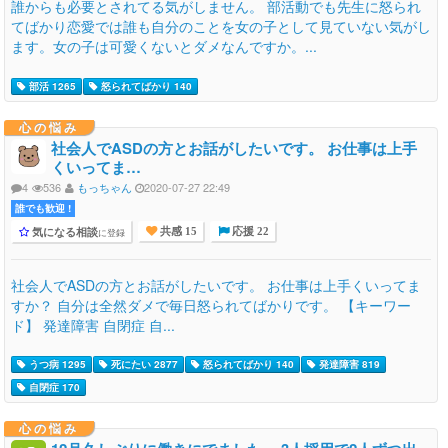
誰からも必要とされてる気がしません。 部活動でも先生に怒られ
てばかり恋愛では誰も自分のことを女の子として見ていない気がし
ます。女の子は可愛くないとダメなんですか。...
部活 1265
怒られてばかり 140
心の悩み
社会人でASDの方とお話がしたいです。 お仕事は上手
くいってま…
4
536
もっちゃん
2020-07-27 22:49
誰でも歓迎 !
気になる相談
に登録
共感 15
応援 22
社会人でASDの方とお話がしたいです。 お仕事は上手くいってま
すか？ 自分は全然ダメで毎日怒られてばかりです。 【キーワー
ド】 発達障害 自閉症 自...
うつ病 1295
死にたい 2877
怒られてばかり 140
発達障害 819
自閉症 170
心の悩み