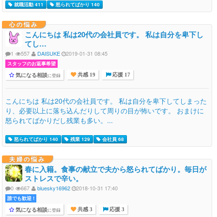
就職活動 411
怒られてばかり 140
心の悩み
こんにちは 私は20代の会社員です。 私は自分を卑下し
てし…
1
557
DAISUKE
2019-01-31 08:45
スタッフのお返事希望
気になる相談
に登録
共感 19
応援 17
こんにちは 私は20代の会社員です。 私は自分を卑下してしまった
り、必要以上に落ち込んだりして周りの目が怖いです。 おまけに
怒られてばかりだし残業も多い。...
怒られてばかり 140
残業 129
会社員 68
夫婦の悩み
春に入籍。食事の献立で夫から怒られてばかり。毎日が
ストレスで辛い。
0
667
bluesky16962
2018-10-31 17:40
誰でも歓迎 !
気になる相談
に登録
共感 3
応援 3