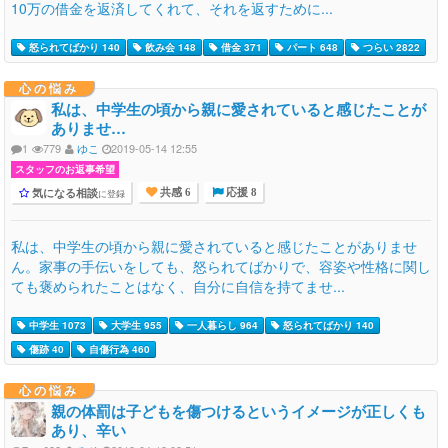
10万の借金を返済してくれて、それを返すために...
怒られてばかり 140
飲み会 148
借金 371
パート 648
つらい 2822
心の悩み
私は、中学生の頃から親に愛されていると感じたことが
ありませ…
1
779
ゆこ
2019-05-14 12:55
スタッフのお返事希望
気になる相談
に登録
共感 6
応援 8
私は、中学生の頃から親に愛されていると感じたことがありませ
ん。家事の手伝いをしても、怒られてばかりで、容姿や性格に関し
ても褒められたことはなく、自分に自信を持てませ...
中学生 1073
大学生 955
一人暮らし 964
怒られてばかり 140
傷跡 40
自傷行為 460
心の悩み
親の体罰は子どもを傷つけるというイメージが正しくも
あり、辛い