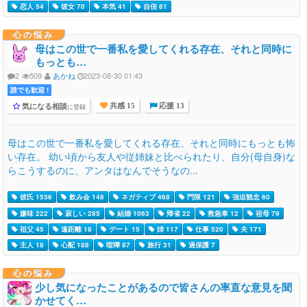
恋人 54
彼女 70
本気 41
自信 81
心の悩み
母はこの世で一番私を愛してくれる存在、それと同時に
もっとも…
2
509
あかね
2023-08-30 01:43
誰でも歓迎 !
気になる相談
に登録
共感 15
応援 13
母はこの世で一番私を愛してくれる存在、それと同時にもっとも怖
い存在。 幼い頃から友人や従姉妹と比べられたり、自分(母自身)な
らこうするのに、アンタはなんでそうなの...
彼氏 1536
飲み会 148
ネガティブ 468
門限 121
強迫観念 60
嫌味 222
寂しい 285
結婚 1063
帰省 22
救急車 12
祖母 79
祖父 45
遠距離 18
デート 15
姉 117
仕事 520
夫 171
主人 18
心配 188
喧嘩 87
旅行 31
過保護 7
心の悩み
少し気になったことがあるので皆さんの率直な意見を聞
かせてく…