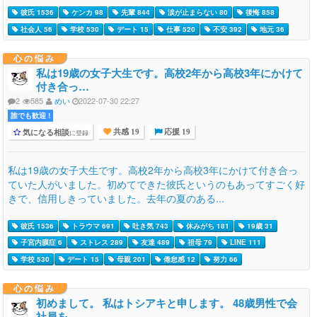
彼氏 1536
ケンカ 98
先輩 844
涙が止まらない 80
後悔 858
社会人 56
学校 530
デート 15
仕事 520
不安 392
地元 36
心の悩み
私は19歳の女子大生です。高校2年から高校3年にかけて
付き合っ…
2
585
めい
2022-07-30 22:27
誰でも歓迎 !
気になる相談
に登録
共感 19
応援 19
私は19歳の女子大生です。高校2年から高校3年にかけて付き合っ
ていた人がいました。初めてできた彼氏というのもあってすごく好
きで、信用しきっていました。去年の夏のある...
彼氏 1536
トラウマ 691
吐き気 743
休みがち 181
19歳 31
子宮内膜症 6
ストレス 289
友達 489
祖母 79
LINE 111
学校 530
デート 15
母親 201
倦怠感 12
努力 66
心の悩み
初めまして。 私はトシアキと申します。 48歳男性で会
社員を…