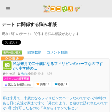
デート に関係する悩み相談
現在15件のデートに関係する悩み相談があります。
閲覧数順
コメント数順
表示の並び替え
心の悩み
私は来月で二十歳になるフィリピンのハーフなのです
が､小学時の…
14
271
Maria
2025-10-21 14:54
スタッフのお返事希望
気になる相談
に登録
共感 16
応援 11
私は来月で二十歳になるフィリピンのハーフなのですが､小学時の
ある日に友達が家まで来て「外に出よう」と遊びに誘われたのです
が､母は許可したものの「今からイオンで私とデ...