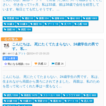
さい。 付き合って1ヶ月、私は33歳、彼は38歳で会社を経営して
います。毎日とても忙しそうです。 ...
罪悪感 798
避妊 35
腹痛 254
後悔 858
惨め 202
結婚 1063
38歳 4
33歳 8
婚活 16
デート 15
夫 171
心配 188
信頼 30
病院 154
心の悩み
こんにちは。 死にたくてたまらない、24歳学生の男で
す。 私…
1
413
アツト
2024-07-23 00:23
誰でも歓迎 !
気になる相談
に登録
共感 22
応援 26
こんにちは。 死にたくてたまらない、24歳学生の男です。 私は、
生まれながら両親から蔑ろにされてきました。 両親は、私のため
を思って叱ってくれた事は一度もなく...
彼氏 1536
高校生 1470
ストーカー 100
トラウマ 691
怒り 880
24歳 148
19歳 31
実家 213
親友 62
デート 15
恋人 54