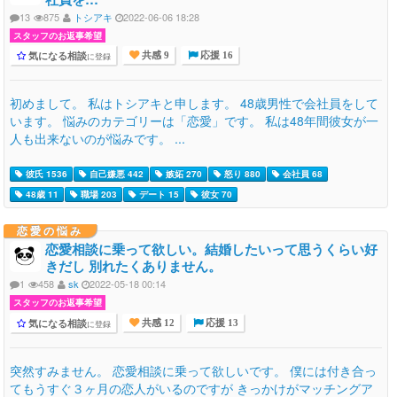
13
875
トシアキ
2022-06-06 18:28
スタッフのお返事希望
気になる相談
に登録
共感 9
応援 16
初めまして。 私はトシアキと申します。 48歳男性で会社員をして
います。 悩みのカテゴリーは「恋愛」です。 私は48年間彼女が一
人も出来ないのが悩みです。 ...
彼氏 1536
自己嫌悪 442
嫉妬 270
怒り 880
会社員 68
48歳 11
職場 203
デート 15
彼女 70
恋愛の悩み
恋愛相談に乗って欲しい。結婚したいって思うくらい好
きだし 別れたくありません。
1
458
sk
2022-05-18 00:14
スタッフのお返事希望
気になる相談
に登録
共感 12
応援 13
突然すみません。 恋愛相談に乗って欲しいです。 僕には付き合っ
てもうすぐ３ヶ月の恋人がいるのですが きっかけがマッチングア