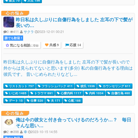
彼女 70
人生 156
心の悩み
昨日私は久しぶりに自傷行為をしました 左耳の下で髪が
長いの…
0
411
サクラ
2023-12-01 00:21
誰でも歓迎 !
気になる相談
に登録
共感 9
応援 14
昨日私は久しぶりに自傷行為をしました 左耳の下で髪が長いので
外からは見られてないと思います(多分) 私の自傷行為をする理由は
彼氏です。 昔いじめられたりなどし...
リストカット 757
フラッシュバック 411
彼氏 1536
カウンセリング 611
いじめ 1485
トラウマ 691
心療内科 1117
内科 1034
自傷行為 460
デート 15
仕事 520
夫 171
心配 188
心の悩み
俺は今の彼女と付き合っていけるのだろうか…？ 毎日
そんな思い…
2
398
幸
2023-10-15 14:55
誰でも歓迎 !