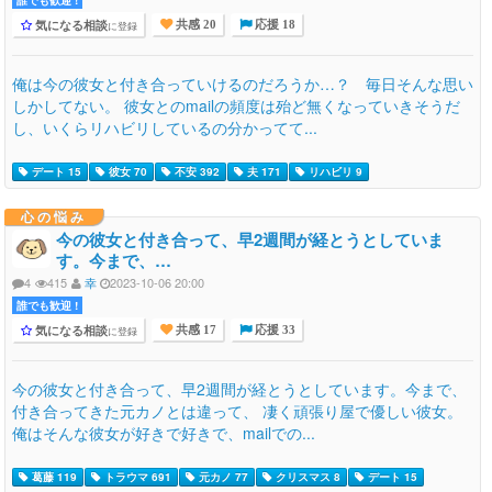
気になる相談
に登録
共感 20
応援 18
俺は今の彼女と付き合っていけるのだろうか…？ 毎日そんな思い
しかしてない。 彼女とのmailの頻度は殆ど無くなっていきそうだ
し、いくらリハビリしているの分かってて...
デート 15
彼女 70
不安 392
夫 171
リハビリ 9
心の悩み
今の彼女と付き合って、早2週間が経とうとしていま
す。今まで、…
4
415
幸
2023-10-06 20:00
誰でも歓迎 !
気になる相談
に登録
共感 17
応援 33
今の彼女と付き合って、早2週間が経とうとしています。今まで、
付き合ってきた元カノとは違って、 凄く頑張り屋で優しい彼女。
俺はそんな彼女が好きで好きで、mailでの...
葛藤 119
トラウマ 691
元カノ 77
クリスマス 8
デート 15