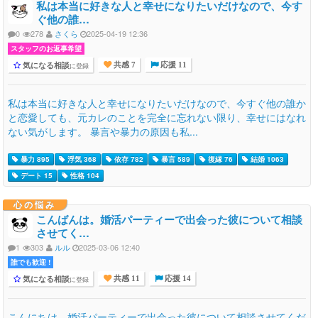
私は本当に好きな人と幸せになりたいだけなので、今す
ぐ他の誰…
0
278
さくら
2025-04-19 12:36
スタッフのお返事希望
気になる相談
に登録
共感 7
応援 11
私は本当に好きな人と幸せになりたいだけなので、今すぐ他の誰か
と恋愛しても、元カレのことを完全に忘れない限り、幸せにはなれ
ない気がします。 暴言や暴力の原因も私...
暴力 895
浮気 368
依存 782
暴言 589
復縁 76
結婚 1063
デート 15
性格 104
心の悩み
こんばんは。婚活パーティーで出会った彼について相談
させてく…
1
303
ルル
2025-03-06 12:40
誰でも歓迎 !
気になる相談
に登録
共感 11
応援 14
こんにちは。婚活パーティーで出会った彼について相談させてくだ