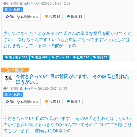
2
456
徐行ちゃん
2023-01-21 12:02
誰でも歓迎 !
気になる相談
に登録
共感 10
応援 12
少し気になったことがあるので皆さんの率直な意見を聞かせてくだ
さい。 徐行ちゃんです！いつもお世話になってます♡ わたしには
お付き合いしている年下の彼がいるの...
モヤモヤ 321
友達 489
デート 15
仕事 520
平日 23
心の悩み
今付き合って6年目の彼氏がいます。 その彼氏と別れた
ほうがい…
1
588
ゆっきー
2022-12-21 20:33
誰でも歓迎 !
気になる相談
に登録
共感 11
応援 7
今付き合って6年目の彼氏がいます。 その彼氏と別れたほうがいい
のか付き合い続けるべきなのか悩んでいてそれについてご相談させ
てもらいます。 彼氏は私の5歳上の...