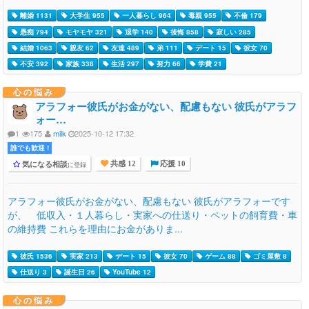
離婚 1131
大学生 955
一人暮らし 964
毒親 955
不倫 179
愚痴 794
モヤモヤ 321
退学 140
後悔 858
寂しい 285
結婚 1063
親友 62
友達 489
弟 111
デート 15
彼女 70
不安 392
家族 338
生活 297
努力 66
学費 21
心の悩み
アラフォー彼氏がお金がない、配慮もない 彼氏がアラフ
ォー…
1
175
milk
2025-10-12 17:32
誰でも歓迎 !
気になる相談
に登録
共感 12
応援 10
アラフォー彼氏がお金がない、配慮もない 彼氏がアラフォーです
が、 低収入・１人暮らし・実家への仕送り・ペットの飼育費・車
の維持費 これらを理由にお金がありま...
彼氏 1536
実家 213
デート 15
彼女 70
ゲーム 88
ゴミ屋敷 8
仕送り 3
誕生日 26
YouTube 12
心の悩み