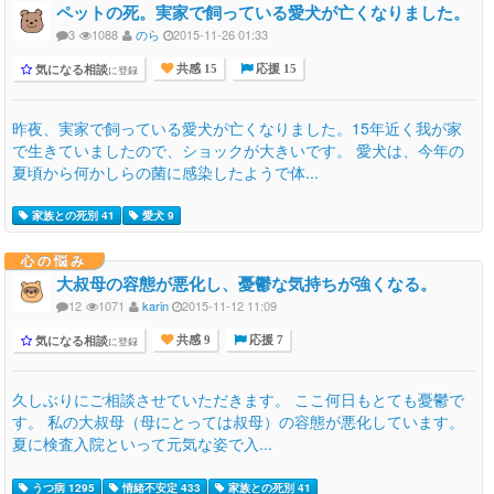
ペットの死。実家で飼っている愛犬が亡くなりました。
3
1088
のら
2015-11-26 01:33
気になる相談
に登録
共感 15
応援 15
昨夜、実家で飼っている愛犬が亡くなりました。15年近く我が家
で生きていましたので、ショックが大きいです。 愛犬は、今年の
夏頃から何かしらの菌に感染したようで体...
家族との死別 41
愛犬 9
心の悩み
大叔母の容態が悪化し、憂鬱な気持ちが強くなる。
12
1071
karin
2015-11-12 11:09
気になる相談
に登録
共感 9
応援 7
久しぶりにご相談させていただきます。 ここ何日もとても憂鬱で
す。 私の大叔母（母にとっては叔母）の容態が悪化しています。
夏に検査入院といって元気な姿で入...
うつ病 1295
情緒不安定 433
家族との死別 41