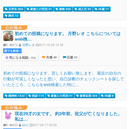
大学生 955
家族との死別 41
後悔 858
成人式 30
48歳 11
葬式 12
心の悩み
初めての投稿になります。 月野レオ こちらについては
web検…
2
674
月野レオ
2017-10-25 14:18
誰でも歓迎 !
気になる相談
に登録
共感 40
応援 43
初めての投稿になります。宜しくお願い致します。 最近の自分の
行動が可笑しくなったと思い、自己診断のチェックシートを探して
いたところ、こちらをweb検索した時に...
精神科 1432
初診 114
家族との死別 41
被害妄想 304
56歳 9
心の悩み
現在29才の女です。 約3年前、祖父が亡くなりました。
私は…
0
633
ゆり
2017-04-17 00:09