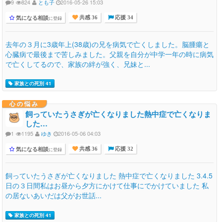
9
824
とも子
2016-05-26 15:03
気になる相談
に登録
共感 36
応援 34
去年の３月に3歳年上(38歳)の兄を病気で亡くしました。脳腫瘍と
心臓病で最後まで苦しみました。父親を自分が中学一年の時に病気
で亡くしてるので、家族の絆が強く、兄妹と...
家族との死別 41
心の悩み
飼っていたうさぎが亡くなりました熱中症で亡くなりま
した…
1
1195
ゆき
2016-05-06 04:03
気になる相談
に登録
共感 36
応援 32
飼っていたうさぎが亡くなりました 熱中症で亡くなりました 3.4.5
日の３日間私はお昼から夕方にかけて仕事にでかけていました 私
の居ないあいだは父がお世話...
家族との死別 41