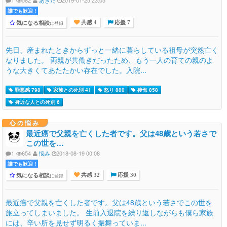
1
582
あきた
2019-01-25 23:05
誰でも歓迎 !
気になる相談
に登録
共感 4
応援 7
先日、産まれたときからずっと一緒に暮らしている祖母が突然亡く
なりました。 両親が共働きだったため、もう一人の育ての親のよ
うな大きくてあたたかい存在でした。入院...
罪悪感 798
家族との死別 41
怒り 880
後悔 858
身近な人との死別 6
心の悩み
最近癌で父親を亡くした者です。父は48歳という若さで
この世を…
1
654
悩み
2018-08-19 00:08
誰でも歓迎 !
気になる相談
に登録
共感 32
応援 30
最近癌で父親を亡くした者です。父は48歳という若さでこの世を
旅立ってしまいました。 生前入退院を繰り返しながらも僕ら家族
には、辛い所を見せず明るく振舞っていま...