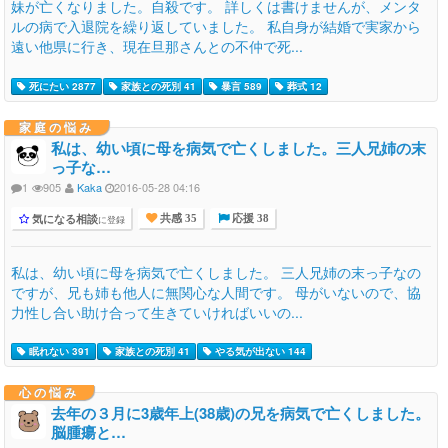
妹が亡くなりました。自殺です。 詳しくは書けませんが、メンタ
ルの病で入退院を繰り返していました。 私自身が結婚で実家から
遠い他県に行き、現在旦那さんとの不仲で死...
死にたい 2877
家族との死別 41
暴言 589
葬式 12
家庭の悩み
私は、幼い頃に母を病気で亡くしました。三人兄姉の末
っ子な…
1
905
Kaka
2016-05-28 04:16
気になる相談
に登録
共感 35
応援 38
私は、幼い頃に母を病気で亡くしました。 三人兄姉の末っ子なの
ですが、兄も姉も他人に無関心な人間です。 母がいないので、協
力性し合い助け合って生きていければいいの...
眠れない 391
家族との死別 41
やる気が出ない 144
心の悩み
去年の３月に3歳年上(38歳)の兄を病気で亡くしました。
脳腫瘍と…