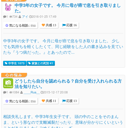
中学3年の女子です。 今月に母が癌で息を引き取りまし
た。
1
734
アイ
2016-01-25 17:49
気になる相談
に登録
共感 13
応援 16
中学3年の女子です。 今月に母が癌で息を引き取りました。 少し
でも気持ちを軽くしたくて、同じ経験をした人の書き込みを見てい
たら『うつ病だった。』とあったので...
中学生 1073
家族との死別 41
心の悩み
どうしたら自分を認められる？自分を受け入れられる方
法を知りたい。
1
1084
____Rua__
2015-12-17 20:08
気になる相談
に登録
共感 11
応援 13
相談失礼します。中学3年生女子です。 頭の中のことをそのまん
ま、という形なので支離滅裂だったり、意味が分かりにくいという
ことがありましたらごめんなさい。 ざ...