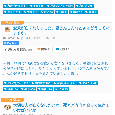
家族との死別 41
後悔 858
身近な人との死別 6
寂しい 285
コロナ 416
実家 213
祖父 45
自責 8
葬式 12
93歳 2
心の悩み
愛犬が亡くなりました。皆さんこんなときはどうしてい
ますか。
2
541
ぽーみん
2021-10-24 13:00
誰でも歓迎 !
気になる相談
に登録
共感 13
応援 12
今朝、11月で13歳になる愛犬が亡くなりました。母親に起こされ
私が見た時にはもう、冷たくなっていました。今年の夏頃からてん
かんが起きており、薬を飲んでいました。散...
泣いてばかり 135
専門学校 468
家族との死別 41
てんかん 49
留年 180
後悔 858
実習 198
13歳 13
心の悩み
大切な人が亡くなったとき、死とどう向き合って生きて
いけばいいか