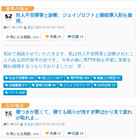
病気の悩み
対人不安障害と診断、ジェイゾロフトと睡眠導入剤を服
用。
27
1398
鳥口
2016-04-26 19:41
気になる相談
に登録
共感 20
応援 24
初めて相談させていただきます。私は対人不安障害と診断されたこ
とのある20代前半の女です。 今年の春に専門学校を卒業し実家を
離れ就職するつもりでおりましたが、卒...
社会不安障害 340
死にたい 2877
専門学校 468
家族との死別 41
自殺願望 217
接客の仕事 44
ジェイゾロフト 17
20代女性 13
パート 648
心の悩み
寝つきが悪くて、寝ても眠りが浅すぎ夢ばかり見て疲れ
が取れま…
3
653
すみれ
2016-04-09 20:28
気になる相談
に登録
共感 15
応援 19