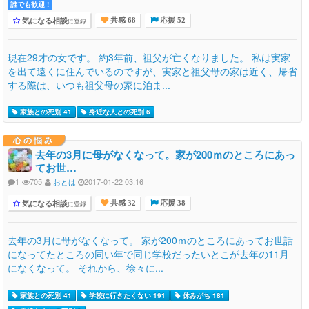
誰でも歓迎 !
気になる相談
に登録
共感 68
応援 52
現在29才の女です。 約3年前、祖父が亡くなりました。 私は実家
を出て遠くに住んでいるのですが、実家と祖父母の家は近く、帰省
する際は、いつも祖父母の家に泊ま...
家族との死別 41
身近な人との死別 6
心の悩み
去年の3月に母がなくなって。家が200ｍのところにあっ
てお世…
1
705
おとは
2017-01-22 03:16
気になる相談
に登録
共感 32
応援 38
去年の3月に母がなくなって。 家が200ｍのところにあってお世話
になってたところの同い年で同じ学校だったいとこが去年の11月
になくなって。 それから、徐々に...
家族との死別 41
学校に行きたくない 191
休みがち 181