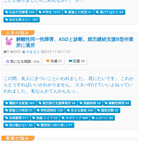
社会不安障害 340
中学生 1073
家族との死別 41
逃げてばかり 64
自分を変えたい 197
人生の悩み
解離性同一性障害、ASDと診断。就労継続支援B型作業
所に通所
3
2081
やまもと
2015-11-29 17:57
気になる相談
に登録
共感 17
応援 18
この間、友人にきついこといわれました。 死にたいです。 これか
らどうすればいいかわかりません。 スタバ行けていいよねってい
われました。 私なんかてんかんもっ...
機能不全家族 493
就労移行支援事業所 46
閉鎖病棟 38
解離性障害 64
家族との死別 41
男性恐怖症 130
生きる意味 458
援助交際 22
自殺願望 217
強姦 レイプ 23
ネガティブ 468
ムカつく 92
体が動かない 60
愛想笑い(作り笑い) 71
家庭の悩み