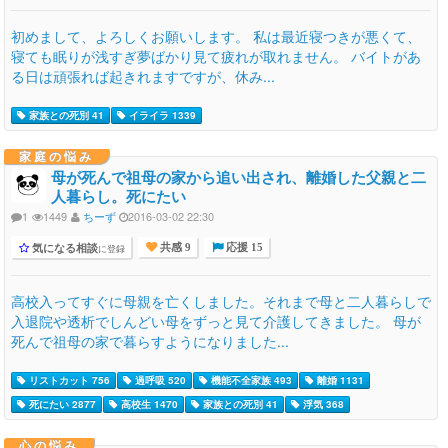
初めまして、よろしくお願いします。 私は最近寝つきが悪くて、
寝ても眠りが浅すぎ夢ばかり見て疲れが取れません。 バイトがあ
る日は頑張れば起きれますですが、休み...
家族との死別 41
イライラ 1339
家庭の悩み
母が死んで祖母の家から追い出され、離婚した父親と二
人暮らし。死にたい
1
1449
ちーず
2016-03-02 22:30
気になる相談
に登録
共感 9
応援 15
高校入ってすぐに母親を亡くしました。それまで母と二人暮らしで
入退院や透析でしんどい母をずっと見て介護してきました。 母が
死んで祖母の家で暮らすようになりました...
リストカット 756
過呼吸 520
機能不全家族 493
離婚 1131
死にたい 2877
高校生 1470
家族との死別 41
浮気 368
心の悩み