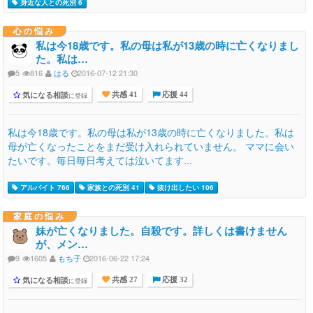
身近な人との死別 6
心の悩み
私は今18歳です。私の母は私が13歳の時に亡くなりまし
た。私は…
5
816
はる
2016-07-12 21:30
気になる相談
に登録
共感 41
応援 44
私は今18歳です。私の母は私が13歳の時に亡くなりました。私は
母が亡くなったことをまだ受け入れられていません。 ママに会い
たいです。毎日毎日考えては泣いてます...
アルバイト 766
家族との死別 41
抜け出したい 106
家庭の悩み
妹が亡くなりました。自殺です。詳しくは書けません
が、メン…
9
1605
もち子
2016-06-22 17:24
気になる相談
に登録
共感 27
応援 32