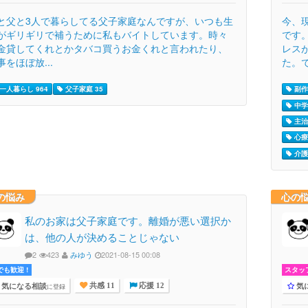
と父と3人で暮らしてる父子家庭なんですが、いつも生
今、
がギリギリで補うために私もバイトしています。時々
です
金貸してくれとかタバコ買うお金くれと言われたり、
レス
事をほぼ放...
た。で.
一人暮らし 964
父子家庭 35
副作
中学生
主治
心療
介護 
の悩み
心の
私のお家は父子家庭です。離婚が悪い選択か
は、他の人が決めることじゃない
2
423
みゆう
2021-08-15 00:08
でも歓迎 !
スタッ
気になる相談
気
に登録
共感 11
応援 12