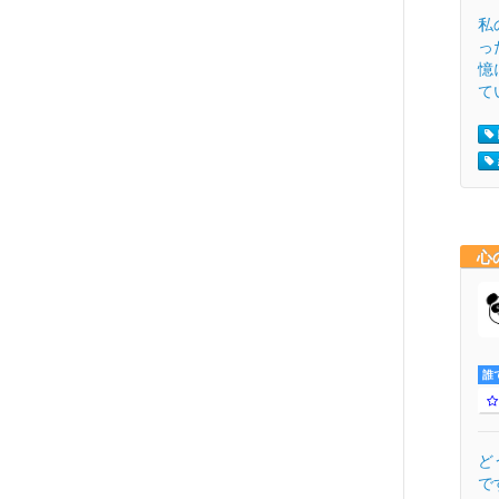
私
っ
憶
てい
心
誰
ど
で