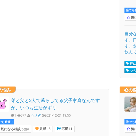
誰でも歓
気
自分
す。
す。
飲んで
死に
つらい
の悩み
心の
弟と父と3人で暮らしてる父子家庭なんです
が、いつも生活がギリ…
1
377
うさぎ
2021-12-21 19:55
でも歓迎 !
誰でも歓
気になる相談
気
に登録
共感 13
応援 11