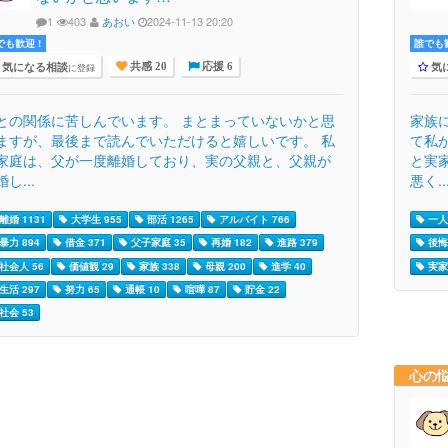
1
403
あおい
2024-11-13 20:20
でも歓迎 !
誰でも歓
気になる相談
気
に登録
共感 20
応援 6
との関係に苦しんでいます。 まとまっていないかと思
家族
ますが、最後まで読んでいただけると嬉しいです。 私
て私
家庭は、父が一度離婚しており、実の父親と、父親が
と実
し...
悪く..
離婚 1131
大学生 955
部活 1265
アルバイト 766
一人
暴力 894
借金 371
父子家庭 35
再婚 182
進路 379
後悔 
社会人 56
価値観 29
家族 338
母親 200
進学 40
実家 
生活 297
努力 65
通帳 10
喧嘩 87
貯金 22
社会 53
心の