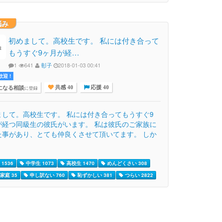
悩み
初めまして。高校生です。 私には付き合って
もうすぐ9ヶ月が経…
1
641
彰子
2018-01-03 00:41
迎 !
になる相談
に登録
共感 40
応援 40
まして。高校生です。 私には付き合ってもうすぐ9
が経つ同級生の彼氏がいます。 私は彼氏のご家族に
た事があり、とても仲良くさせて頂いてます。 しか
1536
中学生 1073
高校生 1470
めんどくさい 308
家庭 35
申し訳ない 760
恥ずかしい 381
つらい 2822