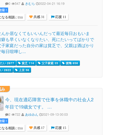
0
547
きむら
2022-04-21 16:19
迎 !
になる相談
に登録
共感 31
応援 11
なんか居なくてもいいんだって最近毎日おもいま
口癖も早くいなくなりたい、死にたいってばかりで
父子家庭だった自分の家は貧乏で、父親は酒ばかり
毎日喧嘩し...
たい 2877
貧乏 114
父子家庭 35
後悔 858
 2822
上京 56
悩み
今、現在適応障害で仕事を休職中の社会人2
年目で19歳女です。 …
2
722
あゆみん
2021-09-13 00:03
迎 !
になる相談
に登録
共感 17
応援 15