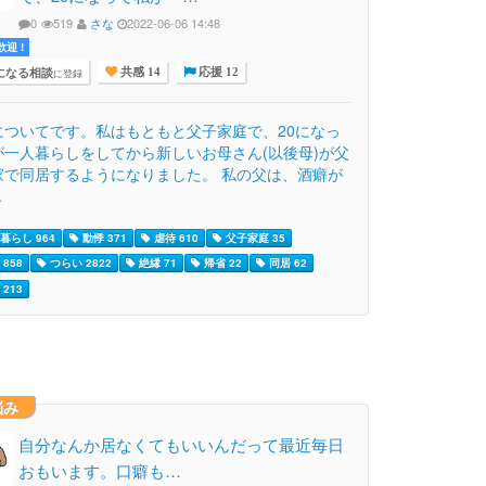
0
519
さな
2022-06-06 14:48
迎 !
になる相談
に登録
共感 14
応援 12
についてです。私はもともと父子家庭で、20になっ
が一人暮らしをしてから新しいお母さん(以後母)が父
家で同居するようになりました。 私の父は、酒癖が
.
暮らし 964
動悸 371
虐待 610
父子家庭 35
858
つらい 2822
絶縁 71
帰省 22
同居 62
213
悩み
自分なんか居なくてもいいんだって最近毎日
おもいます。口癖も…