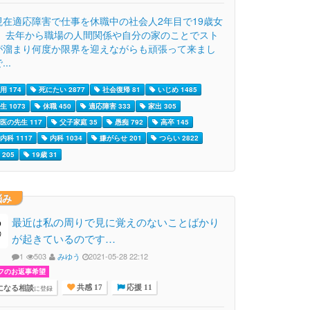
現在適応障害で仕事を休職中の社会人2年目で19歳女
。 去年から職場の人間関係や自分の家のことでスト
が溜まり何度か限界を迎えながらも頑張って来まし
..
用 174
死にたい 2877
社会復帰 81
いじめ 1485
 1073
休職 450
適応障害 333
家出 305
医の先生 117
父子家庭 35
愚痴 792
高卒 145
内科 1117
内科 1034
嫌がらせ 201
つらい 2822
205
19歳 31
悩み
最近は私の周りで見に覚えのないことばかり
が起きているのです…
1
503
みゆう
2021-05-28 22:12
フのお返事希望
になる相談
に登録
共感 17
応援 11