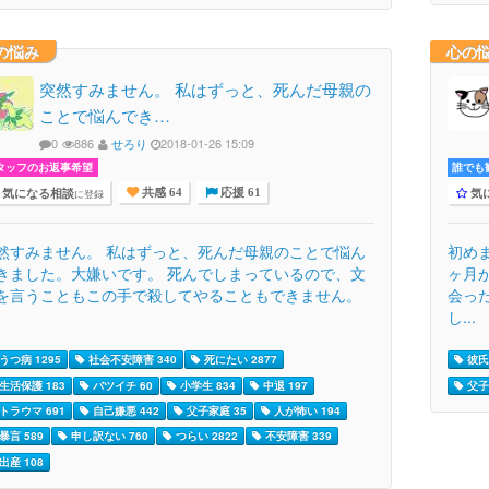
の悩み
心の
突然すみません。 私はずっと、死んだ母親の
ことで悩んでき…
0
886
せろり
2018-01-26 15:09
タッフのお返事希望
誰でも歓
気になる相談
気
に登録
共感 64
応援 61
然すみません。 私はずっと、死んだ母親のことで悩ん
初め
きました。大嫌いです。 死んでしまっているので、文
ヶ月
を言うこともこの手で殺してやることもできません。
会っ
し...
うつ病 1295
社会不安障害 340
死にたい 2877
彼氏 
生活保護 183
バツイチ 60
小学生 834
中退 197
父子
トラウマ 691
自己嫌悪 442
父子家庭 35
人が怖い 194
暴言 589
申し訳ない 760
つらい 2822
不安障害 339
出産 108