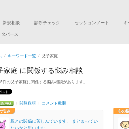
新規相談
診断チェック
セッションノート
キ
メタバース
ム
キーワード一覧
父子家庭
子家庭 に関係する悩み相談
35件の父子家庭に関係する悩み相談があります。
閲覧数順
コメント数順
の並び替え
の悩み
心の
親との関係に苦しんでいます。 まとまってい
ないかと思います…