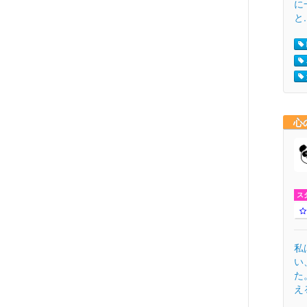
に
と.
心
ス
私
い
た
える