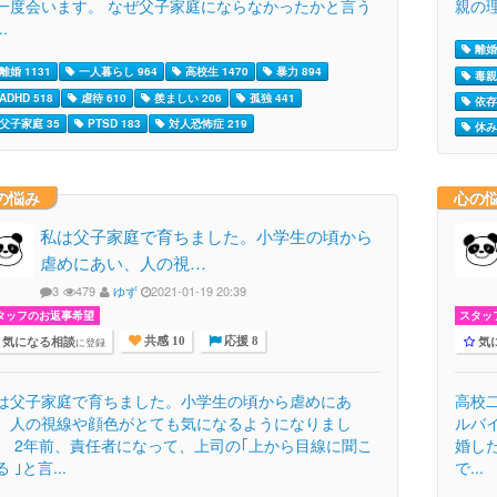
一度会います。 なぜ父子家庭にならなかったかと言う
親の
..
離婚 
離婚 1131
一人暮らし 964
高校生 1470
暴力 894
毒親 
ADHD 518
虐待 610
羨ましい 206
孤独 441
依存 
父子家庭 35
PTSD 183
対人恐怖症 219
休み
の悩み
心の
私は父子家庭で育ちました。小学生の頃から
虐めにあい、人の視…
3
479
ゆず
2021-01-19 20:39
タッフのお返事希望
スタッ
気になる相談
気
に登録
共感 10
応援 8
は父子家庭で育ちました。小学生の頃から虐めにあ
高校
、人の視線や顔色がとても気になるようになりまし
ルバ
。 2年前、責任者になって、上司の｢上から目線に聞こ
婚し
 ｣と言...
で...