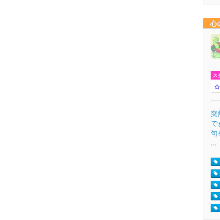
心
ス
突
で
句
...