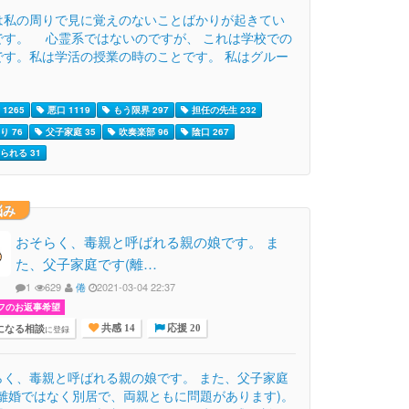
は私の周りで見に覚えのないことばかりが起きてい
です。 心霊系ではないのですが、 これは学校での
です。私は学活の授業の時のことです。 私はグルー
1265
悪口 1119
もう限界 297
担任の先生 232
り 76
父子家庭 35
吹奏楽部 96
陰口 267
られる 31
悩み
おそらく、毒親と呼ばれる親の娘です。 ま
た、父子家庭です(離…
1
629
倦
2021-03-04 22:37
フのお返事希望
になる相談
に登録
共感 14
応援 20
らく、毒親と呼ばれる親の娘です。 また、父子家庭
(離婚ではなく別居で、両親ともに問題があります)。