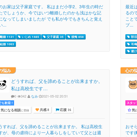
のお家は父子家庭です。 私はまだ小学2、3年生の時だ
最近
たでしょうか、今ではいつ離婚したのかも浅はかな記
るの
になってしまいましたが でも私が今でもきちんと覚え
こと
...
プ...
離婚 1131
いじめ 1485
父子家庭 35
後悔 858
部活 
結婚 1063
耳鳴
避け
の悩み
心の
どうすれば、父を諦めることが出来ますか。
私は高校生です…
0
342
なみ
2021-05-02 20:51
でも歓迎 !
スタッ
気になる相談
気
に登録
共感 8
応援 16
うすれば、父を諦めることが出来ますか。 私は高校生
おそ
すが、母の虐待により一人暮らしをしていて父とは週
です