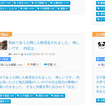
上司 1145
小学生 834
父子家庭 35
心療内科 1117
離婚 
泣きたくなる 37
内科 1034
不安障害 339
服薬 57
アル
虐待 
八つ
の悩み
心の
初めて会う人間に人格否定されました。 悔し
いです。 内定は…
5
619
ポキ実
2020-05-15 16:09
でも歓迎 !
誰でも歓
気になる相談
気
に登録
共感 12
応援 12
めて会う人間に人格否定されました。 悔しいです。 内
父子
は頂いたけど地元就職がいいので今日は地元の事務の
大声
接に行きました。 すると矢継ぎ早に話されて ｢お父...
をう
先生も
母子家庭 259
父子家庭 35
暴言 589
面接 462
自尊
資格 233