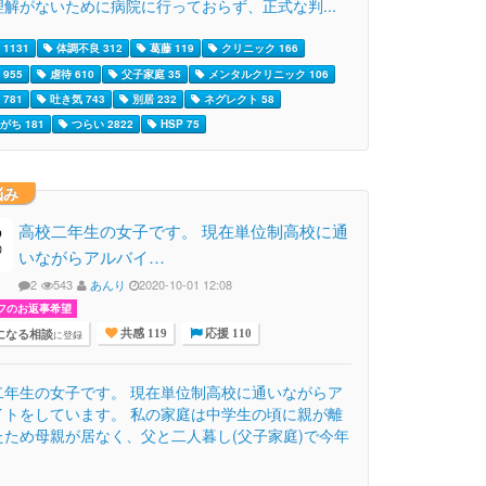
理解がないために病院に行っておらず、正式な判...
1131
体調不良 312
葛藤 119
クリニック 166
955
虐待 610
父子家庭 35
メンタルクリニック 106
781
吐き気 743
別居 232
ネグレクト 58
がち 181
つらい 2822
HSP 75
悩み
高校二年生の女子です。 現在単位制高校に通
いながらアルバイ…
2
543
あんり
2020-10-01 12:08
フのお返事希望
になる相談
に登録
共感 119
応援 110
二年生の女子です。 現在単位制高校に通いながらア
イトをしています。 私の家庭は中学生の頃に親が離
たため母親が居なく、父と二人暮し(父子家庭)で今年