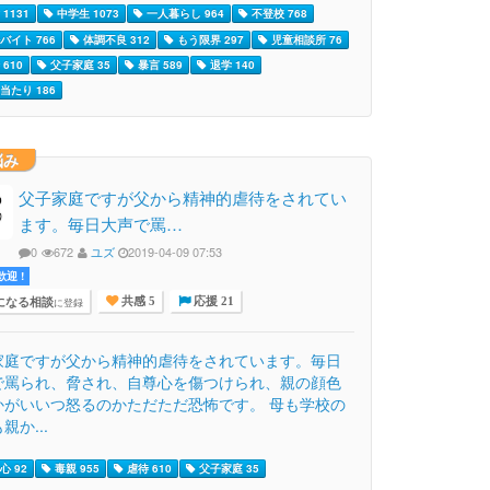
1131
中学生 1073
一人暮らし 964
不登校 768
バイト 766
体調不良 312
もう限界 297
児童相談所 76
610
父子家庭 35
暴言 589
退学 140
当たり 186
悩み
父子家庭ですが父から精神的虐待をされてい
ます。毎日大声で罵…
0
672
ユズ
2019-04-09 07:53
迎 !
になる相談
に登録
共感 5
応援 21
家庭ですが父から精神的虐待をされています。毎日
で罵られ、脅され、自尊心を傷つけられ、親の顔色
かがいいつ怒るのかただただ恐怖です。 母も学校の
親か...
心 92
毒親 955
虐待 610
父子家庭 35