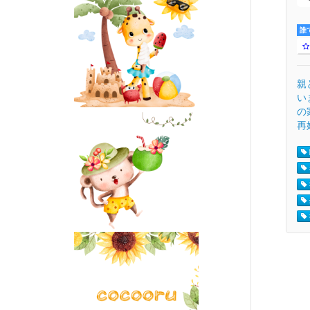
誰
親
い
の
再婚