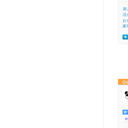
弟
活
お
家
心
誰