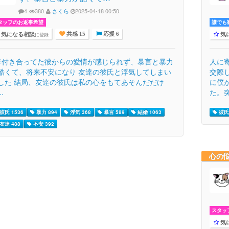
4
380
さくら
2025-04-18 00:50
タッフのお返事希望
誰でも歓
気になる相談
気
に登録
共感 15
応援 6
年付き合ってた彼からの愛情が感じられず、暴言と暴力
人に
酷くて、将来不安になり 友達の彼氏と浮気してしまい
交際
した 結局、友達の彼氏は私の心をもてあそんだだけ
に僕
..
た。突
彼氏 1536
暴力 894
浮気 368
暴言 589
結婚 1063
彼氏 
友達 488
不安 392
心の
スタッ
気