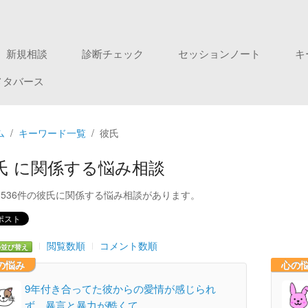
新規相談
診断チェック
セッションノート
キ
メタバース
ム
キーワード一覧
彼氏
氏 に関係する悩み相談
1536件の彼氏に関係する悩み相談があります。
閲覧数順
コメント数順
の並び替え
の悩み
心の
9年付き合ってた彼からの愛情が感じられ
ず、暴言と暴力が酷くて…