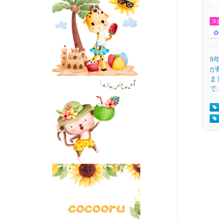
ス
9
が
ま
で.