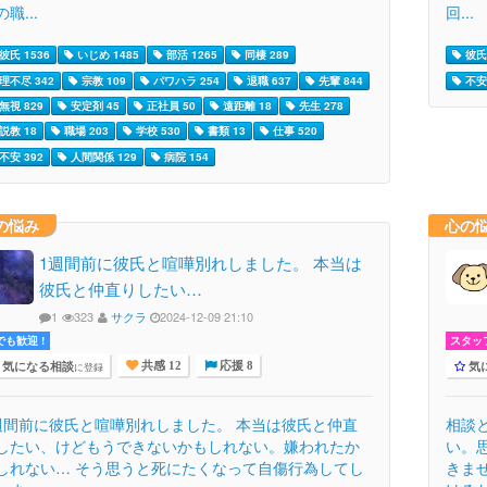
職...
回...
彼氏 1536
いじめ 1485
部活 1265
同棲 289
彼氏 
理不尽 342
宗教 109
パワハラ 254
退職 637
先輩 844
不安 
無視 829
安定剤 45
正社員 50
遠距離 18
先生 278
説教 18
職場 203
学校 530
書類 13
仕事 520
不安 392
人間関係 129
病院 154
の悩み
心の
1週間前に彼氏と喧嘩別れしました。 本当は
彼氏と仲直りしたい…
1
323
サクラ
2024-12-09 21:10
でも歓迎 !
スタッ
気になる相談
気
に登録
共感 12
応援 8
週間前に彼氏と喧嘩別れしました。 本当は彼氏と仲直
相談
したい、けどもうできないかもしれない。嫌われたか
い。
しれない… そう思うと死にたくなって自傷行為してし
きま