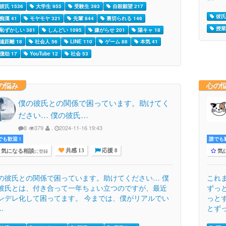
彼氏 1536
大学生 955
受験生 393
自殺願望 217
彼氏 
痴漢 41
モヤモヤ 321
先輩 844
裏切られる 146
授業 
恥ずかしい 381
しんどい 1095
嫌がらせ 201
陽キャ 18
遠距離 18
社会人 56
LINE 110
ゲーム 88
本気 41
億劫 17
YouTube 12
社会 53
の悩み
心の
僕の彼氏との関係で困っています。助けてく
ださい… 僕の彼氏…
8
379
.
2024-11-16 19:43
でも歓迎 !
誰でも歓
気になる相談
気
に登録
共感 13
応援 8
の彼氏との関係で困っています。助けてください… 僕
これ
彼氏とは、付き合って一年ちょい立つのですが、最近
ずっ
ンデレ化して困ってます。 今までは、僕がリアルでい
っと
..
とずっ