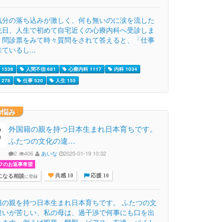
気分の落ち込みが激しく、何も無いのに涙を流した
先日、人生で初めて自宅近くの心療内科へ受診しま
。問診票をみて時々質問をされて答えると、「仕事
ているし...
1536
人間不信 681
心療内科 1117
内科 1034
278
仕事 520
人生 155
の悩み
外国籍の親を持つ日本生まれ日本育ちです。
ふたつの文化の違…
2
406
あいな
2025-01-19 10:32
フのお返事希望
になる相談
に登録
共感 10
応援 10
籍の親を持つ日本生まれ日本育ちです。 ふたつの文
違いが苦しい、私の母は、過干渉で何事にも口を出