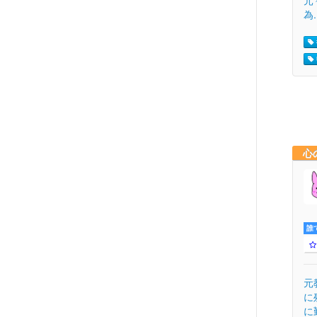
元
為.
心
誰
元
に
に