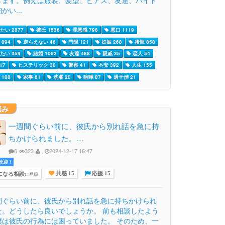
きます。例えば服装、髪型、ピアス、友達、バイト
かい...
たい 2877
彼氏 1536
罪悪感 798
悪口 1119
894
逆らえない 46
門限 121
妊娠 268
後悔 858
たい 359
結婚 1063
友達 488
親戚 35
恋人 54
17
ヒステリック 30
警察 41
不安 392
人生 155
188
家事 61
洗濯 20
喧嘩 87
過干渉 21
悩み
一週間ぐらい前に、彼氏から別れ話を急に持
ちかけられました。…
6
323
.
2024-12-17 16:47
迎 !
になる相談
に登録
共感 15
応援 15
間ぐらい前に、彼氏から別れ話を急に持ちかけられ
た。どうしたら良いでしょうか。 前も相談したよう
僕は彼氏の行為には困っていました。 そのため、一