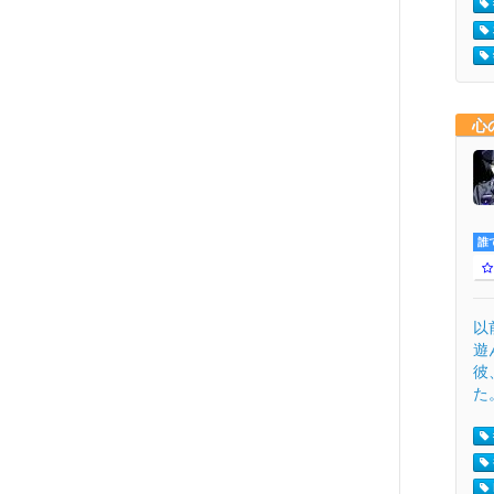
心
誰
以
遊
彼
た。