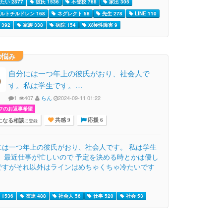
たい 2877
彼氏 1536
不登校 768
家出 305
ルトチルドレン 168
ネグレクト 58
先生 278
LINE 110
392
家族 338
病院 154
双極性障害 9
の悩み
自分には一つ年上の彼氏がおり、社会人で
す。私は学生です。…
1
407
らん
2024-09-11 01:22
フのお返事希望
になる相談
に登録
共感 9
応援 6
には一つ年上の彼氏がおり、社会人です。 私は学生
。 最近仕事が忙しいので 予定を決める時とかは優し
ですがそれ以外はラインはめちゃくちゃ冷たいです
1536
友達 488
社会人 56
仕事 520
社会 53