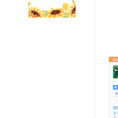
心
誰
彼
ま