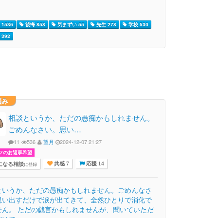
1536
後悔 858
気まずい 55
先生 278
学校 530
392
悩み
相談というか、ただの愚痴かもしれません。
ごめんなさい。思い…
11
536
望月
2024-12-07 21:27
フのお返事希望
になる相談
に登録
共感 7
応援 14
というか、ただの愚痴かもしれません。ごめんなさ
思い出すだけで涙が出てきて、全然ひとりで消化で
せん。 ただの戯言かもしれませんが、聞いていただ