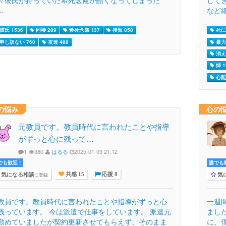
々彼氏が持っていた希死念慮が酷くなってしまった
して
..
など細
彼氏 1536
同棲 289
希死念慮 137
後悔 858
死に
申し訳ない 760
友達 488
暴力 
消え
姉 1
心配 
の悩み
心の
元教員です。教員時代に言われたことや指導
がずっと心に残って…
1
380
はるる
2025-01-09 21:12
でも歓迎 !
誰でも歓
気になる相談
気
に登録
共感 15
応援 8
教員です。教員時代に言われたことや指導がずっと心
一週
残っています。 今は派遣で仕事をしています。 派遣元
まし
勤めていましたが契約更新させてもらえず、そのまま
に、