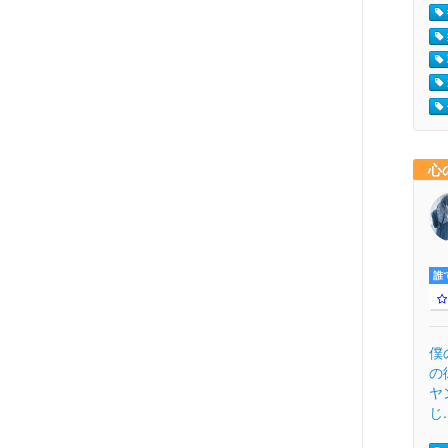
心
誰
僕
の
ヤ
じ.