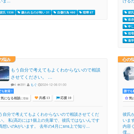
ま...
けるだ
彼氏 1536
嫌われるのが怖い 31
自傷行為 460
喧嘩 87
彼氏 
依存 
申し
祖母 
進学 
の悩み
心の
もう自分で考えてもよくわからないので相談
させてください。 …
4
391
もぐ
2024-12-06 01:00
でも歓迎 !
誰でも歓
気になる相談
気
に登録
共感 13
応援 10
う自分で考えてもよくわからないので相談させてくだ
彼氏
い。 私(高2)には1個上の先輩で、彼氏ではないんです
いま
両想いのkがいます。 去年の4月にsns上で知り...
内容
僕...