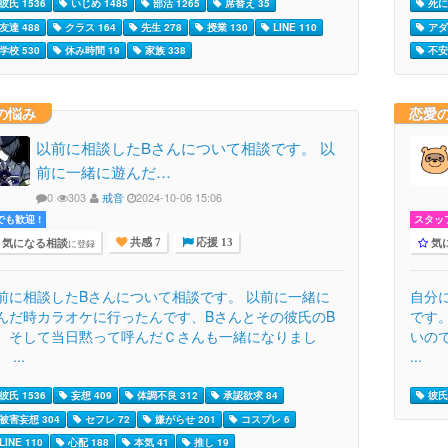
彼氏 1536
いじめ 1485
部活 1265
席替え 35
死に
友達 488
クラス 164
先生 278
授業 130
LINE 110
アダ
学校 530
休み時間 19
家族 338
不安 
の悩み
恋愛
以前に相談したBさんについて相談です。 以
前に一緒に遊んだ…
0
303
戒音
2024-10-06 15:06
でも歓迎 !
スタッ
気になる相談
気
に登録
共感 7
応援 13
前に相談したBさんについて相談です。 以前に一緒に
自分
んだ時カラオケに行ったんです、Bさんとその彼氏のB
です
、そして当日黙って呼んだＣさんも一緒になりまし
いの
 ...
...
彼氏 1536
妄想 409
体調不良 312
承認欲求 84
彼氏 
被害妄想 304
セフレ 72
嫌がらせ 201
コスプレ 6
LINE 110
心配 188
本気 41
推し 19