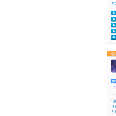
今の
心
誰
1
り
も