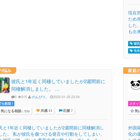
現在
ため
した
も出来
彼氏 
先生 
の悩み
家庭
彼氏と1年近く同棲していましたが2週間前に
同棲解消しました。 …
5
315
のんびり。
2025-01-25 23:54
でも歓迎 !
スタッ
気になる相談
気
に登録
共感 13
応援 7
氏と1年近く同棲していましたが2週間前に同棲解消し
外国
した。 私が彼氏を傷つける発言や行動をしてしまい、
化の