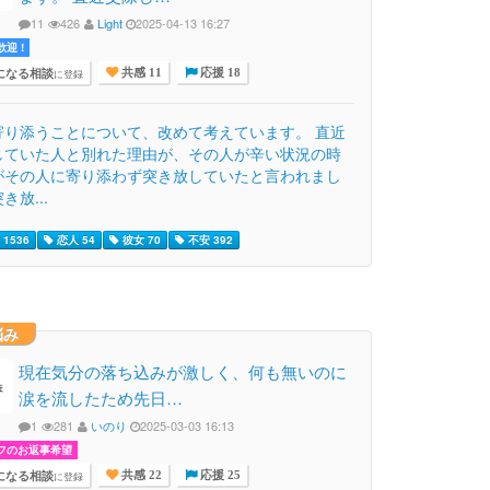
11
426
Light
2025-04-13 16:27
迎 !
になる相談
に登録
共感 11
応援 18
寄り添うことについて、改めて考えています。 直近
していた人と別れた理由が、その人が辛い状況の時
がその人に寄り添わず突き放していたと言われまし
き放...
1536
恋人 54
彼女 70
不安 392
悩み
現在気分の落ち込みが激しく、何も無いのに
涙を流したため先日…
1
281
いのり
2025-03-03 16:13
フのお返事希望
になる相談
に登録
共感 22
応援 25