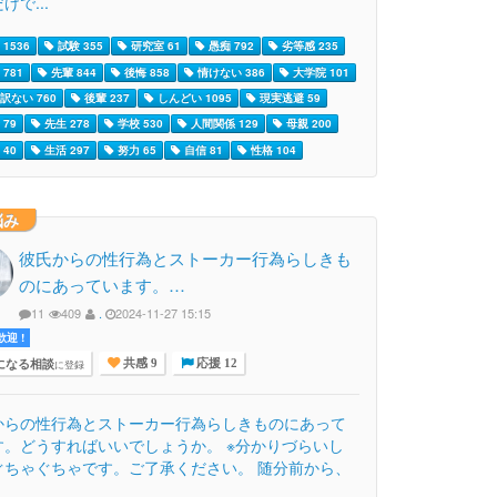
けで...
1536
試験 355
研究室 61
愚痴 792
劣等感 235
781
先輩 844
後悔 858
情けない 386
大学院 101
訳ない 760
後輩 237
しんどい 1095
現実逃避 59
79
先生 278
学校 530
人間関係 129
母親 200
40
生活 297
努力 65
自信 81
性格 104
悩み
彼氏からの性行為とストーカー行為らしきも
のにあっています。…
11
409
.
2024-11-27 15:15
迎 !
になる相談
に登録
共感 9
応援 12
からの性行為とストーカー行為らしきものにあって
す。どうすればいいでしょうか。 ※分かりづらいし
ぐちゃぐちゃです。ご了承ください。 随分前から、