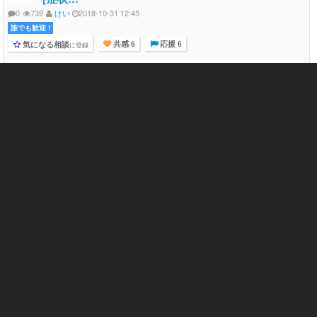
0
739
けい
2018-10-31 12:45
誰でも歓迎 !
気になる相談
に登録
共感 6
応援 6
定期的に引きこもってしまうのを何とかしたいです。 ［症状］ 大
学院生ですが、月に1-2週間ほど何のやる気も起きず引きこもって
しまうことがあります。 典型的...
精神科 1432
死にたい 2877
体調不良 312
デパス 44
自殺願望 217
研究室 61
大学院 101
心の悩み
大学４年の女子です。 閲覧ありがとうございます。 私
は体…
0
457
びびび
2018-05-27 08:40
誰でも歓迎 !
気になる相談
に登録
共感 24
応援 17
閲覧ありがとうございます。 私は体育会の部活動に入っているの
ですが、もう疲れました。私は理系である事から、研究室にも入っ