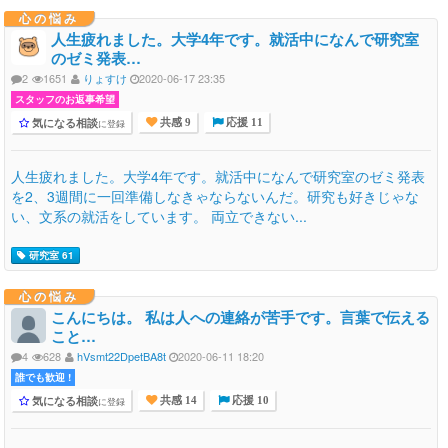
心の悩み
人生疲れました。大学4年です。就活中になんで研究室
のゼミ発表…
2
1651
りょすけ
2020-06-17 23:35
スタッフのお返事希望
気になる相談
に登録
共感 9
応援 11
人生疲れました。大学4年です。就活中になんで研究室のゼミ発表
を2、3週間に一回準備しなきゃならないんだ。研究も好きじゃな
い、文系の就活をしています。 両立できない...
研究室 61
心の悩み
こんにちは。 私は人への連絡が苦手です。言葉で伝える
こと…
4
628
hVsmt22DpetBA8t
2020-06-11 18:20
誰でも歓迎 !
気になる相談
に登録
共感 14
応援 10