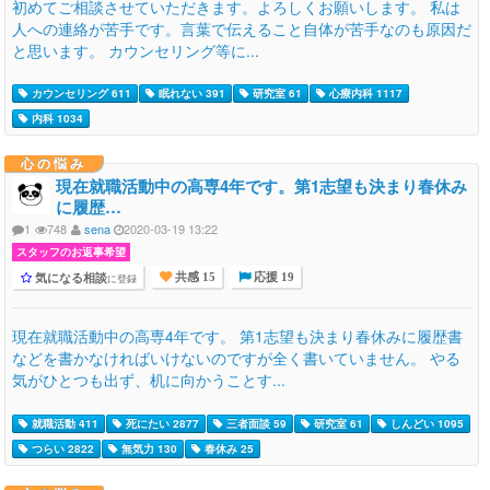
初めてご相談させていただきます。よろしくお願いします。 私は
人への連絡が苦手です。言葉で伝えること自体が苦手なのも原因だ
と思います。 カウンセリング等に...
カウンセリング 611
眠れない 391
研究室 61
心療内科 1117
内科 1034
心の悩み
現在就職活動中の高専4年です。第1志望も決まり春休み
に履歴…
1
748
sena
2020-03-19 13:22
スタッフのお返事希望
気になる相談
に登録
共感 15
応援 19
現在就職活動中の高専4年です。 第1志望も決まり春休みに履歴書
などを書かなければいけないのですが全く書いていません。 やる
気がひとつも出ず、机に向かうことす...
就職活動 411
死にたい 2877
三者面談 59
研究室 61
しんどい 1095
つらい 2822
無気力 130
春休み 25