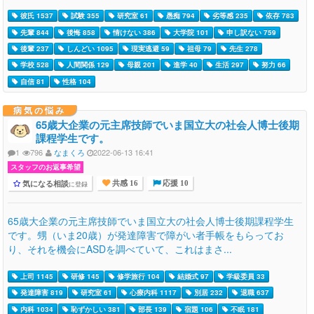
彼氏 1537
試験 355
研究室 61
愚痴 794
劣等感 235
依存 783
先輩 844
後悔 858
情けない 386
大学院 101
申し訳ない 759
後輩 237
しんどい 1095
現実逃避 59
祖母 79
先生 278
学校 528
人間関係 129
母親 201
進学 40
生活 297
努力 66
自信 81
性格 104
病気の悩み
65歳大企業の元主席技師でいま国立大の社会人博士後期
課程学生です。
1
796
なまくろ
2022-06-13 16:41
スタッフのお返事希望
気になる相談
に登録
共感 16
応援 10
65歳大企業の元主席技師でいま国立大の社会人博士後期課程学生
です。甥（いま20歳）が発達障害で障がい者手帳をもらってお
り、それを機会にASDを調べていて、これはまさ...
上司 1145
研修 145
修学旅行 104
結婚式 97
学級委員 33
発達障害 819
研究室 61
心療内科 1117
別居 232
退職 637
内科 1034
恥ずかしい 381
部長 139
宿題 106
不眠 181