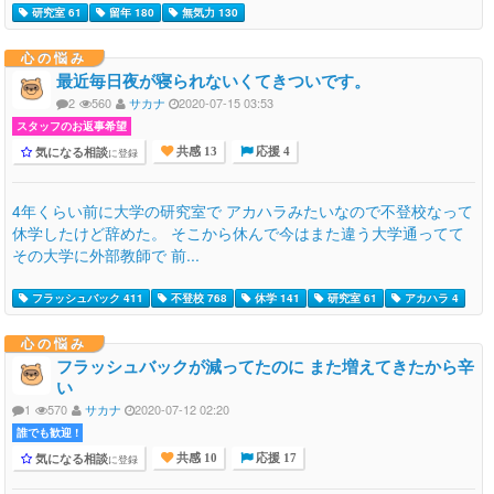
研究室 61
留年 180
無気力 130
心の悩み
最近毎日夜が寝られないくてきついです。
2
560
サカナ
2020-07-15 03:53
スタッフのお返事希望
気になる相談
に登録
共感 13
応援 4
4年くらい前に大学の研究室で アカハラみたいなので不登校なって
休学したけど辞めた。 そこから休んで今はまた違う大学通ってて
その大学に外部教師で 前...
フラッシュバック 411
不登校 768
休学 141
研究室 61
アカハラ 4
心の悩み
フラッシュバックが減ってたのに また増えてきたから辛
い
1
570
サカナ
2020-07-12 02:20
誰でも歓迎 !
気になる相談
に登録
共感 10
応援 17