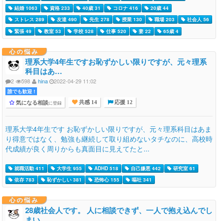
結婚 1063
資格 233
40歳 31
コロナ 416
20歳 44
ストレス 289
友達 490
先生 278
授業 130
職場 203
社会人 56
緊張 49
教室 53
学校 528
仕事 520
妻 22
65歳 4
心の悩み
理系大学4年生ですお恥ずかしい限りですが、元々理系
科目はあ…
2
598
hina
2022-04-29 11:02
誰でも歓迎 !
気になる相談
に登録
共感 14
応援 12
理系大学4年生です お恥ずかしい限りですが、元々理系科目はあま
り得意ではなく、勉強も継続して取り組めないタチなのに、高校時
代成績が良く周りからも真面目に見えてたと...
就職活動 411
大学生 955
ADHD 518
自己嫌悪 442
研究室 61
依存 783
恥ずかしい 381
恐怖心 155
嘔吐 341
心の悩み
28歳社会人です。 人に相談できず、一人で抱え込んでし
まい…