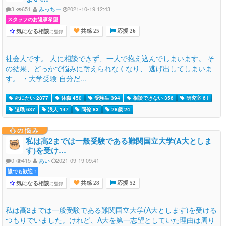
3
651
みっちー
2021-10-19 12:43
スタッフのお返事希望
気になる相談
に登録
共感 25
応援 26
社会人です。 人に相談できず、一人で抱え込んでしまいます。 そ
の結果、どっかで悩みに耐えられなくなり、 逃げ出してしまいま
す。 ・大学受験 自分だ...
死にたい 2877
休職 450
受験生 394
相談できない 356
研究室 61
退職 637
浪人 147
同僚 83
28歳 24
心の悩み
私は高2までは一般受験である難関国立大学(A大としま
す)を受け…
0
415
あい
2021-09-19 09:41
誰でも歓迎 !
気になる相談
に登録
共感 28
応援 52
私は高2までは一般受験である難関国立大学(A大とします)を受ける
つもりでいました。けれど、A大を第一志望としていた理由は周り