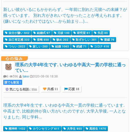
新しい彼がいるにもかかわらず、一年前に別れた元彼への未練？が
残っています。 別れ方がきれいでなかったことが考えられます。
(嫌いになったわけではない…から始まり…)...
自分が嫌い 642
結婚式 97
元彼 140
研究室 61
失恋 85
自己肯定感 333
後悔 858
惨め 202
恥ずかしい 381
復縁 76
つらい 2822
寂しい 285
結婚 1063
絶縁 71
コロナ 416
心の悩み
理系の大学4年生です. いわゆる中高大一貫の学校に通っ
てい…
6
596
take
2020-08-06 18:38
誰でも歓迎 !
気になる相談
に登録
共感 11
応援 18
理系の大学4年生です. いわゆる中高大一貫の学校に通っています.
中高まで, 比較的仲が良い方がいたのですが, 大学入学後, 一人とな
りました. 同じ学科...
精神科 1432
カウンセリング 611
大学生 955
高校生 1470