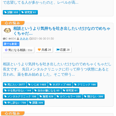
で志望してる人が多かったのと、レベルが高...
試験 355
研究室 61
心の悩み
相談というより気持ちを吐き出したいだけなのでめちゃ
くちゃだ…
2
604
あああ
2021-06-30 01:50
誰でも歓迎 !
気になる相談
に登録
共感 20
応援 28
相談というより気持ちを吐き出したいだけなのでめちゃくちゃだし
長文です。 先日メンタルクリニックに行って抑うつ状態にあると
言われ、薬を飲み始めました。そこで抑う...
死にたい 2877
いじめ 1485
ネガティブ 468
クリニック 166
やる気が出ない 144
自分が嫌になる 85
研究室 61
メンタルクリニック 106
無視 829
カウンセラー 330
情けない 386
申し訳ない 759
課題 309
心の悩み