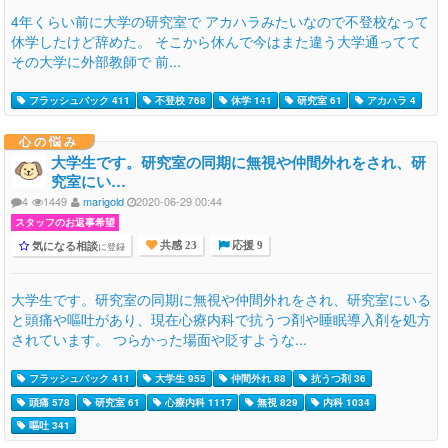
4年くらい前に大学の研究室で アカハラみたいなので不登校なって
休学したけど辞めた。 そこから休んで今はまた違う大学通ってて
その大学に外部教師で 前...
フラッシュバック 411
不登校 768
休学 141
研究室 61
アカハラ 4
心の悩み
大学生です。研究室の同期に無視や仲間外れをされ、研
究室にい…
4
1449
marigold
2020-06-29 00:44
スタッフのお返事希望
気になる相談
に登録
共感 23
応援 9
大学生です。研究室の同期に無視や仲間外れをされ、研究室にいる
と頭痛や嘔吐があり、現在心療内科で抗うつ剤や睡眠導入剤を処方
されています。 つらかった場面や貶すような...
フラッシュバック 411
大学生 955
仲間外れ 88
抗うつ剤 36
頭痛 578
研究室 61
心療内科 1117
無視 829
内科 1034
嘔吐 341