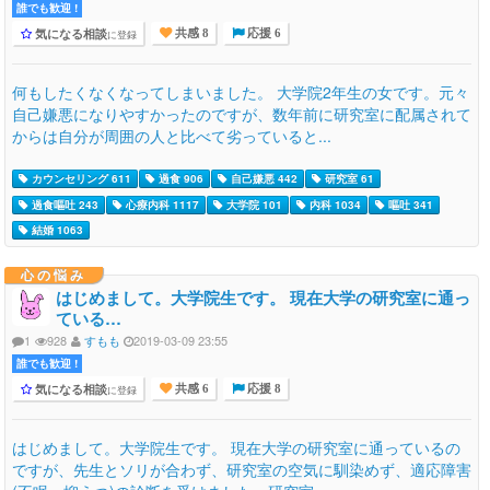
誰でも歓迎 !
気になる相談
に登録
共感 8
応援 6
何もしたくなくなってしまいました。 大学院2年生の女です。元々
自己嫌悪になりやすかったのですが、数年前に研究室に配属されて
からは自分が周囲の人と比べて劣っていると...
カウンセリング 611
過食 906
自己嫌悪 442
研究室 61
過食嘔吐 243
心療内科 1117
大学院 101
内科 1034
嘔吐 341
結婚 1063
心の悩み
はじめまして。大学院生です。 現在大学の研究室に通っ
ている…
1
928
すもも
2019-03-09 23:55
誰でも歓迎 !
気になる相談
に登録
共感 6
応援 8
はじめまして。大学院生です。 現在大学の研究室に通っているの
ですが、先生とソリが合わず、研究室の空気に馴染めず、適応障害