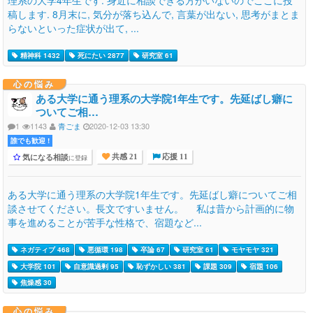
稿します. 8月末に, 気分が落ち込んで, 言葉が出ない, 思考がまとま
らないといった症状が出て, ...
精神科 1432
死にたい 2877
研究室 61
心の悩み
ある大学に通う理系の大学院1年生です。先延ばし癖に
ついてご相…
1
1143
青ごま
2020-12-03 13:30
誰でも歓迎 !
気になる相談
に登録
共感 21
応援 11
ある大学に通う理系の大学院1年生です。先延ばし癖についてご相
談させてください。長文ですいません。 私は昔から計画的に物
事を進めることが苦手な性格で、宿題など...
ネガティブ 468
悪循環 198
卒論 67
研究室 61
モヤモヤ 321
大学院 101
自意識過剰 95
恥ずかしい 381
課題 309
宿題 106
焦燥感 30
心の悩み