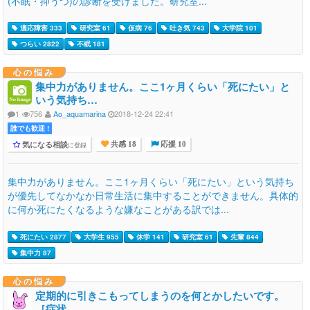
(不眠・抑うつ)の診断を受けました。研究室...
適応障害 333
研究室 61
仮病 76
吐き気 743
大学院 101
つらい 2822
不眠 181
心の悩み
集中力がありません。ここ1ヶ月くらい「死にたい」と
いう気持ち…
1
756
Ao_aquamarina
2018-12-24 22:41
誰でも歓迎 !
気になる相談
に登録
共感 18
応援 10
集中力がありません。ここ1ヶ月くらい「死にたい」という気持ち
が優先してなかなか日常生活に集中することができません。具体的
に何か死にたくなるような嫌なことがある訳では...
死にたい 2877
大学生 955
休学 141
研究室 61
先輩 844
集中力 87
心の悩み
定期的に引きこもってしまうのを何とかしたいです。
［症状…