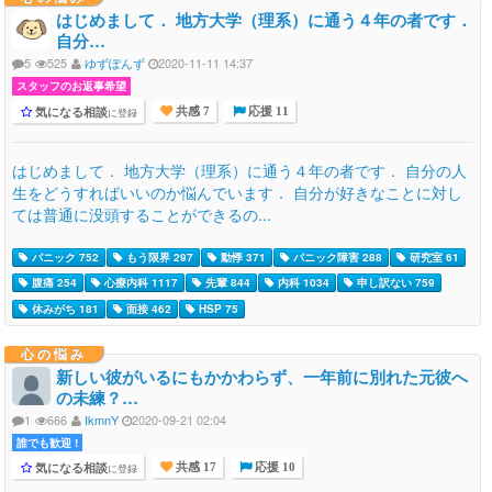
はじめまして． 地方大学（理系）に通う４年の者です．
自分…
5
525
ゆずぽんず
2020-11-11 14:37
スタッフのお返事希望
気になる相談
に登録
共感 7
応援 11
はじめまして． 地方大学（理系）に通う４年の者です． 自分の人
生をどうすればいいのか悩んでいます． 自分が好きなことに対し
ては普通に没頭することができるの...
パニック 752
もう限界 297
動悸 371
パニック障害 288
研究室 61
腹痛 254
心療内科 1117
先輩 844
内科 1034
申し訳ない 759
休みがち 181
面接 462
HSP 75
心の悩み
新しい彼がいるにもかかわらず、一年前に別れた元彼へ
の未練？…
1
666
IkmnY
2020-09-21 02:04
誰でも歓迎 !
気になる相談
に登録
共感 17
応援 10