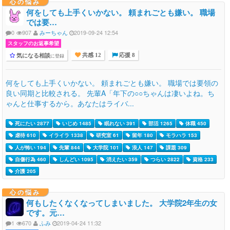
心の悩み
何をしても上手くいかない。 頼まれごとも嫌い。 職場
では要…
0
907
みーちゃん
2019-09-24 12:54
スタッフのお返事希望
気になる相談
に登録
共感 12
応援 8
何をしても上手くいかない。 頼まれごとも嫌い。 職場では要領の
良い同期と比較される。 先輩A「年下の○○ちゃんは凄いよね。ち
ゃんと仕事するから。あなたはライバ...
死にたい 2877
いじめ 1485
眠れない 391
部活 1265
休職 450
虐待 610
イライラ 1338
研究室 61
留年 180
モラハラ 153
人が怖い 194
先輩 844
大学院 101
浪人 147
課題 309
自傷行為 460
しんどい 1095
消えたい 359
つらい 2822
資格 233
介護 205
心の悩み
何もしたくなくなってしまいました。 大学院2年生の女
です。元…
1
670
ふみ
2019-04-24 11:32