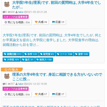
大学院1年生(理系)です. 前回の質問時は, 大学4年生でし
たが…
9
668
take
2021-05-29 21:28
スタッフのお返事希望
気になる相談
に登録
共感 16
応援 13
大学院1年生(理系)です. 前回の質問時は, 大学4年生でしたが, 何と
か卒業論文を提出し大学院に進学しました. 大学院進学の理由は,
就職活動から目を背け...
就職活動 411
休学 141
研究室 61
ニート 138
退学 140
大学院 101
論文 31
無気力 130
心の悩み
理系の大学4年生です. 身近に相談できる方がいないので
ここに投…
9
557
take
2020-12-23 19:39
スタッフのお返事希望
気になる相談
に登録
共感 17
応援 17
理系の大学4年生です. 身近に相談できる方がいないのでここに投