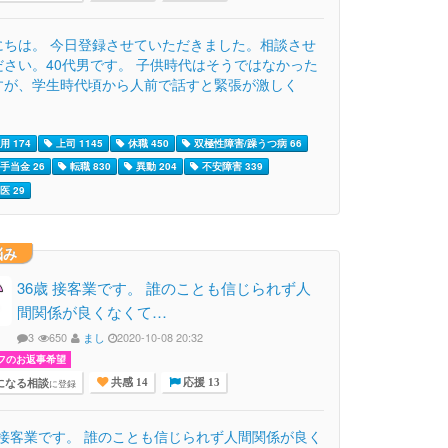
にちは。 今日登録させていただきました。相談させ
ださい。40代男です。 子供時代はそうではなかった
すが、学生時代頃から人前で話すと緊張が激しく
用 174
上司 1145
休職 450
双極性障害/躁うつ病 66
手当金 26
転職 830
異動 204
不安障害 339
医 29
悩み
36歳 接客業です。 誰のことも信じられず人
間関係が良くなくて…
3
650
まし
2020-10-08 20:32
フのお返事希望
になる相談
に登録
共感 14
応援 13
歳 接客業です。 誰のことも信じられず人間関係が良く