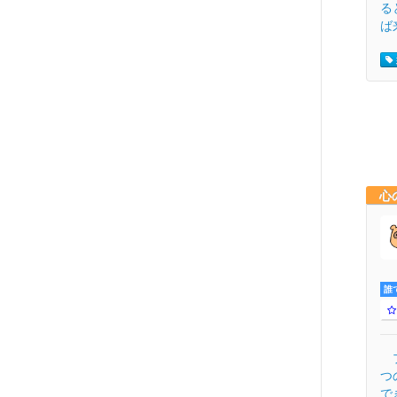
る
ば
心
誰
プ
つ
で