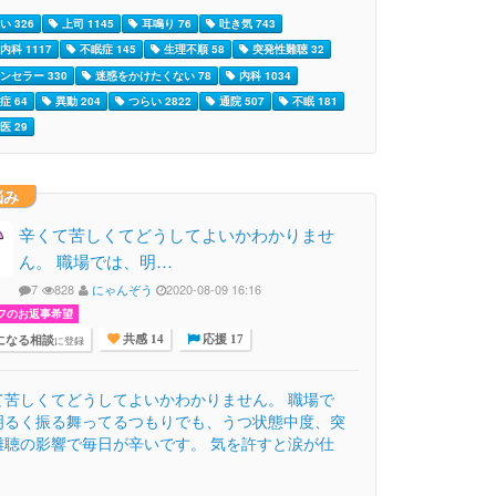
い 326
上司 1145
耳鳴り 76
吐き気 743
内科 1117
不眠症 145
生理不順 58
突発性難聴 32
ンセラー 330
迷惑をかけたくない 78
内科 1034
症 64
異動 204
つらい 2822
通院 507
不眠 181
医 29
悩み
辛くて苦しくてどうしてよいかわかりませ
ん。 職場では、明…
7
828
にゃんぞう
2020-08-09 16:16
フのお返事希望
になる相談
に登録
共感 14
応援 17
て苦しくてどうしてよいかわかりません。 職場で
明るく振る舞ってるつもりでも、うつ状態中度、突
難聴の影響で毎日が辛いです。 気を許すと涙が仕