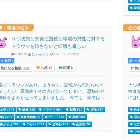
メン
産業
事・職場の悩み
心の
うつ状態と突発性難聴と職場の男性に対する
トラウマを治さないと転職も厳しい
2
676
にゃんぞう
2020-07-05 09:37
でも歓迎 !
誰でも歓
気になる相談
気
に登録
共感 12
応援 8
場でトラウマがあり、ようやく、記憶から忘れられそ
うつ
でしたが、異動先でその方に会ってしまい。 恐怖心や
検査
怖症がよみがえってしまいました。 今でも、頭では...
には行
上司 1145
研修 145
トラウマ 691
転職 830
退職 637
めま
陰口 267
突発性難聴 32
パート 648
異動 204
理不
嫌がらせ 201
つらい 2822
恐怖心 155
産業医 29
吐き
つらい