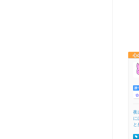
心
誰
夜
に
と