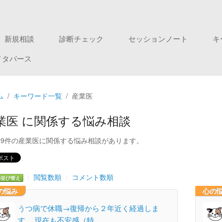
新規相談
診断チェック
セッションノート
キ
メタバース
ム
キーワード一覧
産業医
業医 に関係する悩み相談
29件の産業医に関係する悩み相談があります。
閲覧数順
コメント数順
の並び替え
の悩み
心の
うつ病で休職→復帰から２年近く経過しま
す。 現在も不安感（特…