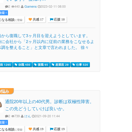
2
440
Gamens
2023-02-11 08:00
迎 !
になる相談
に登録
共感 17
応援 10
病から復職して3ヶ月目を迎えようとしています。
時に会社から「2ヶ月以内に従前の業務をこなせるよ
体調を整えること」と文章で言われました。 徐々
 1295
休職 450
復職 95
産業医 29
仕事 520
の悩み
通院20年以上の40代男。診断は双極性障害。
この先どうしていけば良いか。
2
739
けん
2021-09-20 11:44
迎 !
になる相談
に登録
共感 19
応援 19