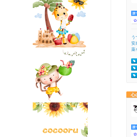
誰
う
安
薬
心
誰