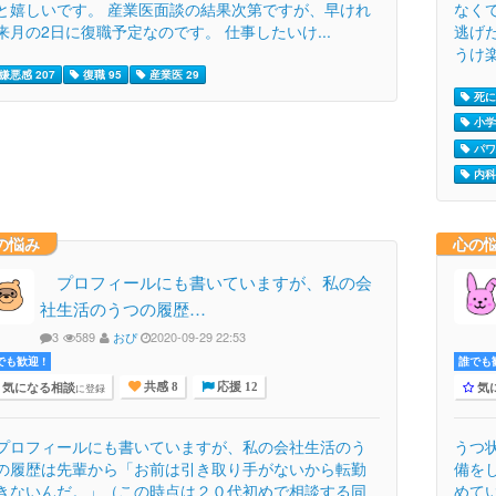
と嬉しいです。 産業医面談の結果次第ですが、早けれ
なく
来月の2日に復職予定なのです。 仕事したいけ...
逃げ
うけ楽.
嫌悪感 207
復職 95
産業医 29
死に
小学
パワ
内科 
の悩み
心の
プロフィールにも書いていますが、私の会
社生活のうつの履歴…
3
589
おぴ
2020-09-29 22:53
でも歓迎 !
誰でも歓
気になる相談
気
に登録
共感 8
応援 12
ロフィールにも書いていますが、私の会社生活のう
うつ
の履歴は先輩から「お前は引き取り手がないから転勤
備を
きないんだ。」（この時点は２０代初めで相談する同
めてい