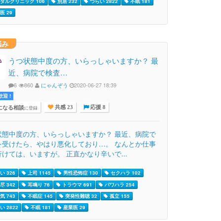
タルクリニック 106
別居 232
つらい 2822
不眠 181
医 29
悩み
うつ状態中度の方、いらっしゃいますか？ 最
近、病院で検査…
6
860
にゃんぞう
2020-06-27 18:39
迎 !
になる相談
に登録
共感 23
応援 8
状態中度の方、いらっしゃいますか？ 最近、病院で
を受けたら、やはり悪化しており…。 なんとか仕事
けては、いますが。 正直かなり辛いで...
い 326
上司 1145
男性恐怖症 130
セクハラ 102
尽 342
耳鳴り 76
トラウマ 691
パワハラ 254
気 743
不眠症 145
突発性難聴 32
孤立 155
 2822
不眠 181
産業医 29