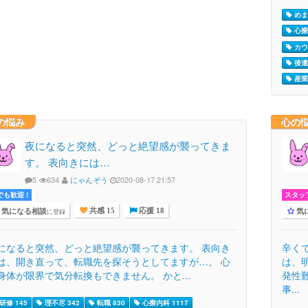
めま
心療
カウ
後遺
産業
の悩み
心の
夜になると突然、どっと絶望感が襲ってきま
す。 表向きには…
5
634
にゃんぞう
2020-08-17 21:57
でも歓迎 !
スタッ
気になる相談
気
に登録
共感 15
応援 18
になると突然、どっと絶望感が襲ってきます。 表向き
辛く
は、開き直って、転職先を探そうとしてますが…。 心
は、
身体が限界で気分転換もできません。 かと...
発性
事...
研修 145
理不尽 342
転職 830
心療内科 1117