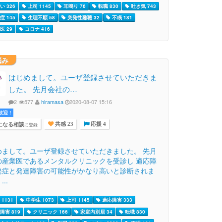
い 326
上司 1145
耳鳴り 76
転職 830
吐き気 743
症 145
生理不順 58
突発性難聴 32
不眠 181
医 29
コロナ 416
悩み
はじめまして。ユーザ登録させていただきま
した。 先月会社の…
2
577
hiramasa
2020-08-07 15:16
迎 !
になる相談
に登録
共感 23
応援 4
めまして。ユーザ登録させていただきました。 先月
の産業医であるメンタルクリニックを受診し 適応障
発症と発達障害の可能性がかなり高いと診断されま
..
1131
中学生 1073
上司 1145
適応障害 333
障害 819
クリニック 166
家庭内別居 34
転職 830