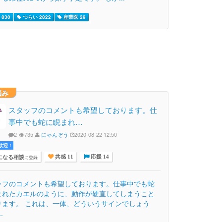
830
つらい 2822
産業医 29
悩み
スタッフのコメントも希望しております。仕
事中でも蛇に睨まれ…
2
735
にゃんぞう
2020-08-22 12:50
迎 !
になる相談
に登録
共感 11
応援 14
ッフのコメントも希望しております。仕事中でも蛇
まれたカエルのように、動作が硬直してしまうこと
ります。 これは、一体、どういうサインでしょう
.