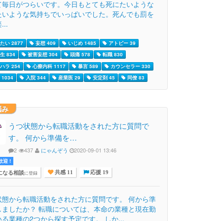
て毎日がつらいです。今日もとても死にたいような
たいような気持ちでいっぱいでした。死んでも罰を
..
たい 2877
妄想 409
いじめ 1485
アトピー 39
生 834
被害妄想 304
頭痛 578
転職 830
ハラ 254
心療内科 1117
暴言 589
カウンセラー 330
1034
入院 344
産業医 29
安定剤 45
同僚 83
悩み
うつ状態から転職活動をされた方に質問で
す。 何から準備を…
2
437
にゃんぞう
2020-09-01 13:46
迎 !
になる相談
に登録
共感 11
応援 19
状態から転職活動をされた方に質問です。 何から準
しましたか？ 転職については、本命の業種と現在勤
る業種の2つから探す予定です。 しか...