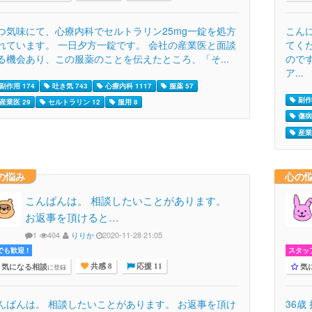
つ気味にて、心療内科でセルトラリン25mg一錠を処方
こん
れています。 一日夕方一錠です。 会社の産業医と面談
てく
る機会あり、この服薬のことを伝えたところ、「そ...
ので
ア...
副作用 174
吐き気 743
心療内科 1117
服薬 57
副作
産業医 29
セルトラリン 12
服用 8
傷病
産業
の悩み
心の
こんばんは。 相談したいことがあります。
お返事を頂けると…
1
404
りりか
2020-11-28 21:05
でも歓迎 !
スタッ
気になる相談
気
に登録
共感 8
応援 11
んばんは。 相談したいことがあります。 お返事を頂け
36