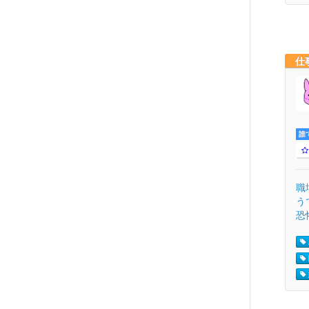
仕
誰
職
う
恐