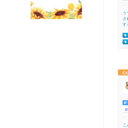
う
さ
す
心
誰
こ