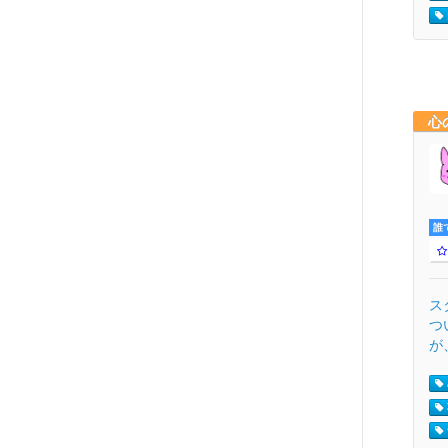
心
誰
ス
つ
が