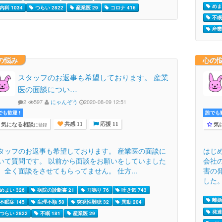
めま
内科 1034
つらい 2822
産業医 29
コロナ 416
不眠
産業
の悩み
心の
スタッフのお返事も希望しております。 産業
医の面談につい…
2
597
にゃんぞう
2020-08-09 12:51
でも歓迎 !
誰でも歓
気になる相談
気
に登録
共感 11
応援 11
タッフのお返事も希望しております。 産業医の面談に
はじ
いて質問です。 以前から面談をお願いをしていました
会社
、全く面談をさせてもらってません。 仕方...
害の
した。.
めまい 326
病院の診断書 21
耳鳴り 76
吐き気 743
離婚 
不眠症 145
生理不順 58
突発性難聴 32
異動 204
発達
つらい 2822
不眠 181
産業医 29