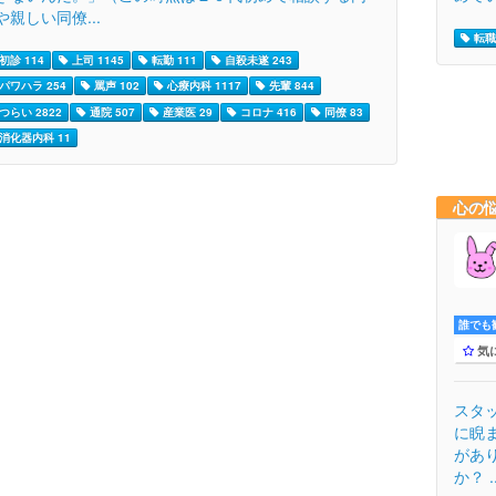
や親しい同僚...
転職 
初診 114
上司 1145
転勤 111
自殺未遂 243
パワハラ 254
罵声 102
心療内科 1117
先輩 844
つらい 2822
通院 507
産業医 29
コロナ 416
同僚 83
消化器内科 11
心の
誰でも歓
気
スタ
に睨
があ
か？ ..