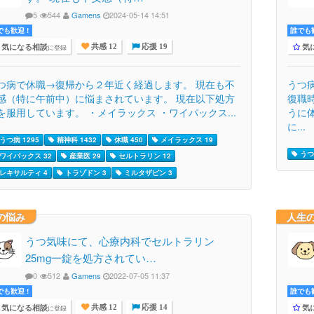
5
544
Gamens
2024-05-14 14:51
でも歓迎 !
誰でも歓
気になる相談
気
に登録
共感 12
応援 19
つ病で休職→復帰から２年近く経過します。 現在も不
うつ
感（特に午前中）に悩まされています。 現在以下処方
復職
を服用しています。 ・メイラックス ・ワイパックス...
うに
に...
うつ病 1295
精神科 1432
休職 450
メイラックス 19
うつ病
ワイパックス 32
産業医 29
セルトラリン 12
レキサルティ 4
トラゾドン 3
ミルタザピン 3
の悩み
人生
うつ気味にて、心療内科でセルトラリン
25mg一錠を処方されてい…
0
512
Gamens
2022-07-05 11:37
でも歓迎 !
誰でも歓
気になる相談
気
に登録
共感 12
応援 14