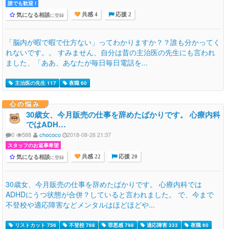
誰でも歓迎 !
気になる相談
に登録
共感 4
応援 2
「脳内が暇で暇で仕方ない」ってわかりますか？？誰も分かってく
れないです。。 すみません、自分は昔の主治医の先生にも言われ
ました、「ああ、あなたが毎日毎日電話を...
主治医の先生 117
夜職 60
心の悩み
30歳女、今月販売の仕事を辞めたばかりです。 心療内科
ではADH…
0
588
chococo
2018-08-26 21:37
スタッフのお返事希望
気になる相談
に登録
共感 22
応援 20
30歳女、今月販売の仕事を辞めたばかりです。 心療内科では
ADHDにうつ状態が合併？していると言われました。 で、今まで
不登校や適応障害などメンタルはほどほどや...
リストカット 756
不登校 768
罪悪感 798
適応障害 333
夜職 60