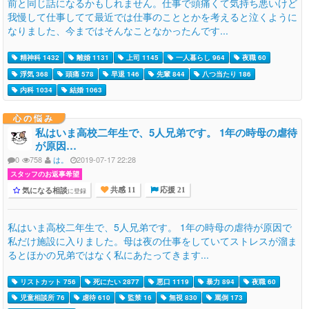
前と同じ話になるかもしれません。仕事で頭痛くて気持ち悪いけど
我慢して仕事してて最近では仕事のこととかを考えると泣くように
なりました、今まではそんなことなかったんです...
精神科 1432
離婚 1131
上司 1145
一人暮らし 964
夜職 60
浮気 368
頭痛 578
早退 146
先輩 844
八つ当たり 186
内科 1034
結婚 1063
心の悩み
私はいま高校二年生で、5人兄弟です。 1年の時母の虐待
が原因…
0
758
は。
2019-07-17 22:28
スタッフのお返事希望
気になる相談
に登録
共感 11
応援 21
私はいま高校二年生で、5人兄弟です。 1年の時母の虐待が原因で
私だけ施設に入りました。母は夜の仕事をしていてストレスが溜ま
るとほかの兄弟ではなく私にあたってきます...
リストカット 756
死にたい 2877
悪口 1119
暴力 894
夜職 60
児童相談所 76
虐待 610
監禁 16
無視 830
罵倒 173