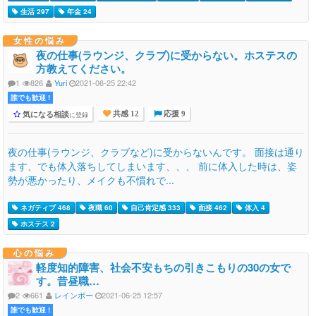
生活 297
年金 24
女性の悩み
夜の仕事(ラウンジ、クラブ)に受からない。ホステスの
方教えてください。
1
826
Yuri
2021-06-25 22:42
誰でも歓迎 !
気になる相談
に登録
共感 12
応援 9
夜の仕事(ラウンジ、クラブなど)に受からないんです。 面接は通り
ます、でも体入落ちしてしまいます、、、 前に体入した時は、姿
勢が悪かったり、メイクも不慣れで...
ネガティブ 468
夜職 60
自己肯定感 333
面接 462
体入 4
ホステス 2
心の悩み
軽度知的障害、社会不安もちの引きこもりの30の女で
す。昔昼職…
2
661
レインボー
2021-06-25 12:57
誰でも歓迎 !