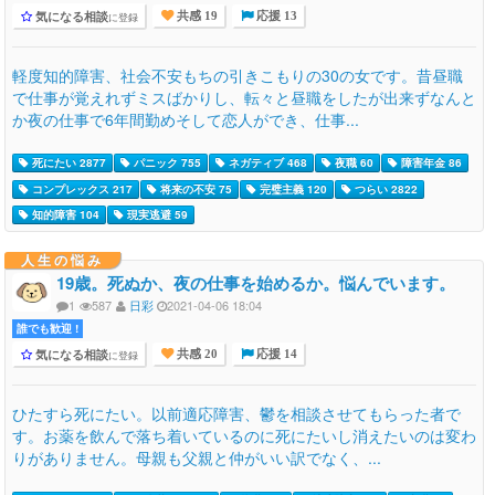
気になる相談
に登録
共感 19
応援 13
軽度知的障害、社会不安もちの引きこもりの30の女です。昔昼職
で仕事が覚えれずミスばかりし、転々と昼職をしたが出来ずなんと
か夜の仕事で6年間勤めそして恋人ができ、仕事...
死にたい 2877
パニック 755
ネガティブ 468
夜職 60
障害年金 86
コンプレックス 217
将来の不安 75
完璧主義 120
つらい 2822
知的障害 104
現実逃避 59
人生の悩み
19歳。死ぬか、夜の仕事を始めるか。悩んでいます。
1
587
日彩
2021-04-06 18:04
誰でも歓迎 !
気になる相談
に登録
共感 20
応援 14
ひたすら死にたい。以前適応障害、鬱を相談させてもらった者で
す。お薬を飲んで落ち着いているのに死にたいし消えたいのは変わ
りがありません。母親も父親と仲がいい訳でなく、...