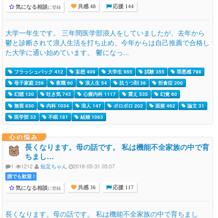
気になる相談
に登録
共感 48
応援 144
大学一年生です。 三年間医学部浪人をしていましたが、去年から
鬱と診断されて浪人生活を打ち止め、今年からは自己推薦で合格し
た大学に通い始めています。 鬱になっ...
フラッシュバック 412
妄想 409
大学生 955
試験 355
罪悪感 798
母子家庭 259
夜職 60
浪人生 54
抗うつ剤 36
拒食症 200
幻聴 120
吐き気 743
心療内科 1117
震え 535
幻覚 60
無視 830
内科 1034
浪人 147
ボロボロ 202
面接 462
論文 31
医学部 33
不眠 181
結婚 1063
心の悩み
長くなります。母の話です。 私は機能不全家族の中で育
ちまし…
1
1212
短足ちゃん
2018-05-31 05:07
誰でも歓迎 !
気になる相談
に登録
共感 36
応援 117
長くなります。母の話です。 私は機能不全家族の中で育ちまし