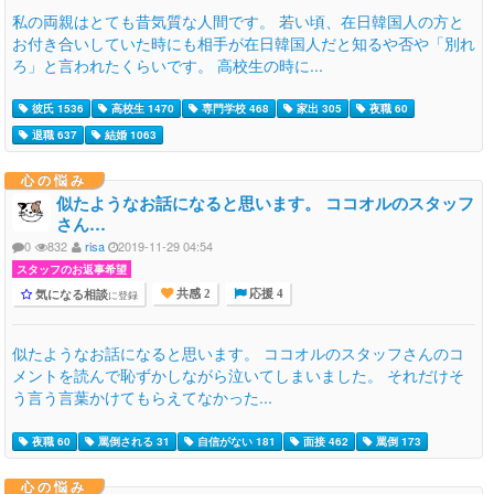
私の両親はとても昔気質な人間です。 若い頃、在日韓国人の方と
お付き合いしていた時にも相手が在日韓国人だと知るや否や「別れ
ろ」と言われたくらいです。 高校生の時に...
彼氏 1536
高校生 1470
専門学校 468
家出 305
夜職 60
退職 637
結婚 1063
心の悩み
似たようなお話になると思います。 ココオルのスタッフ
さん…
0
832
risa
2019-11-29 04:54
スタッフのお返事希望
気になる相談
に登録
共感 2
応援 4
似たようなお話になると思います。 ココオルのスタッフさんのコ
メントを読んで恥ずかしながら泣いてしまいました。 それだけそ
う言う言葉かけてもらえてなかった...
夜職 60
罵倒される 31
自信がない 181
面接 462
罵倒 173
心の悩み