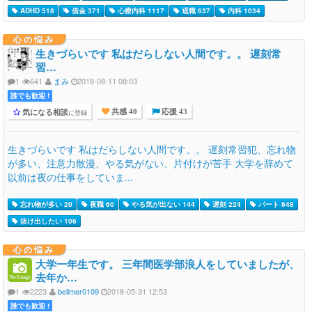
ADHD 518
借金 371
心療内科 1117
退職 637
内科 1034
心の悩み
生きづらいです 私はだらしない人間です。。 遅刻常
習…
1
641
まみ
2018-08-11 08:03
誰でも歓迎 !
気になる相談
に登録
共感 40
応援 43
生きづらいです 私はだらしない人間です。。 遅刻常習犯、忘れ物
が多い、注意力散漫、やる気がない、片付けが苦手 大学を辞めて
以前は夜の仕事をしていま...
忘れ物が多い 20
夜職 60
やる気が出ない 144
遅刻 224
パート 648
抜け出したい 106
心の悩み
大学一年生です。 三年間医学部浪人をしていましたが、
去年か…
1
2223
bellmer0109
2018-05-31 12:53
誰でも歓迎 !