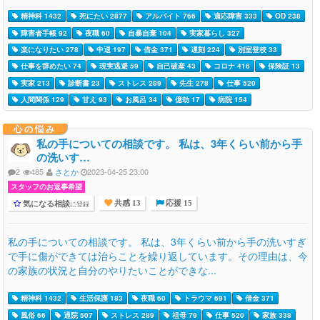
精神科 1432
死にたい 2877
アルバイト 766
適応障害 333
OD 238
障害者手帳 92
夜職 60
自暴自棄 104
実家暮らし 327
楽になりたい 278
中退 197
借金 371
遅刻 224
別室登校 33
仕事を辞めたい 74
現実逃避 59
自己破産 43
コロナ 416
保険証 13
実家 213
診断書 23
ストレス 289
先生 278
仕事 520
人間関係 129
甘え 93
お風呂 34
億劫 17
病院 154
心の悩み
私の手についての相談です。 私は、3年くらい前から手
の洗いす…
2
485
さとか
2023-04-25 23:00
スタッフのお返事希望
気になる相談
に登録
共感 13
応援 15
私の手についての相談です。 私は、3年くらい前から手の洗いすぎ
で手に傷ができては治らことを繰り返しています。その理由は、今
の家族の状況と自分のやりたいことができな...
精神科 1432
生活保護 183
夜職 60
トラウマ 691
借金 371
風俗 66
通院 507
ストレス 289
祖母 79
仕事 520
家族 338