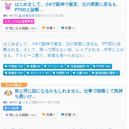
はじめまして。小6で阪神で被災、父の実家に戻るも、
PTSDと診断…
0
758
自業自得
2019-11-27 03:28
スタッフのお返事希望
気になる相談
に登録
共感 4
応援 2
はじめまして。小6で阪神で被災、父の実家に戻るも、PTSDと診
断される…そして、帰って間もない頃、レイプされる…中学に上が
るも、アトピーご酷く、給食も食べられない、...
不登校 768
夜職 60
アトピー 39
児童相談所 76
PTSD 183
拒食症 200
ネグレクト 58
作業所 45
介護 205
阪神淡路大震災 2
心の悩み
前と同じ話になるかもしれません。仕事で頭痛くて気持
ち悪いけ…
0
694
いちご
2019-11-26 15:28
誰でも歓迎 !
気になる相談
に登録
共感 5
応援 10