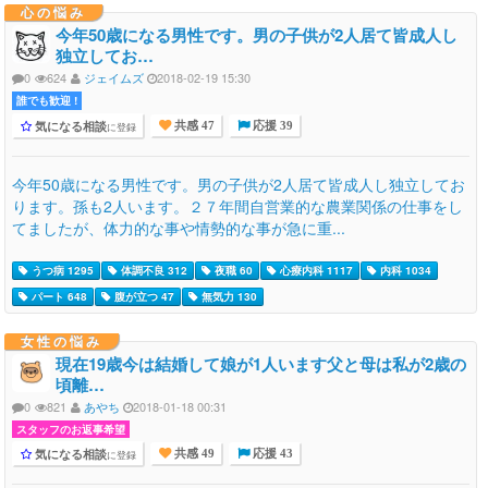
心の悩み
今年50歳になる男性です。男の子供が2人居て皆成人し
独立してお…
0
624
ジェイムズ
2018-02-19 15:30
誰でも歓迎 !
気になる相談
に登録
共感 47
応援 39
今年50歳になる男性です。男の子供が2人居て皆成人し独立してお
ります。孫も2人います。２７年間自営業的な農業関係の仕事をし
てましたが、体力的な事や情勢的な事が急に重...
うつ病 1295
体調不良 312
夜職 60
心療内科 1117
内科 1034
パート 648
腹が立つ 47
無気力 130
女性の悩み
現在19歳今は結婚して娘が1人います父と母は私が2歳の
頃離…
0
821
あやち
2018-01-18 00:31
スタッフのお返事希望
気になる相談
に登録
共感 49
応援 43