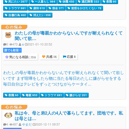
死にたい 2877
一人暮らし 964
休職 450
適応障害 333
夜職 60
トラウマ 691
虐待 610
借金 371
迷惑をかけたくない 78
自傷行為 460
消えたい 359
心の悩み
わたしの母が毒親かわからないんですが耐えられなくて
聞いて欲…
0
473
s
2021-01-10 20:52
誰でも歓迎 !
気になる相談
に登録
共感 16
応援 8
わたしの母が毒親かわからないんですが耐えられなくて聞いて欲し
いです まず喧嘩をしたら物に当たる毎日わたしに嫌がらせをする
毎日自分はテレビをずっとつけながらケータイ...
夜職 60
毒親 955
トラウマ 691
嫌がらせ 201
心の悩み
私は今、母と弟2人の4人で暮らしてます。団地です。私
は母とは…
4
487
やまだ
2020-12-11 09:57