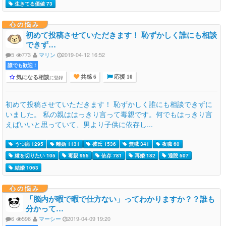
生きてる価値 73
心の悩み
初めて投稿させていただきます！ 恥ずかしく誰にも相談
できず…
5
773
マリン
2019-04-12 16:52
誰でも歓迎 !
気になる相談
に登録
共感 6
応援 10
初めて投稿させていただきます！ 恥ずかしく誰にも相談できずに
いました。 私の親ははっきり言って毒親です。何でもはっきり言
えばいいと思っていて、男より子供に依存し...
うつ病 1295
離婚 1131
彼氏 1536
無職 341
夜職 60
縁を切りたい 105
毒親 955
依存 781
再婚 182
通院 507
結婚 1063
心の悩み
「脳内が暇で暇で仕方ない」ってわかりますか？？誰も
分かって…
6
596
マーシー
2019-04-09 19:20