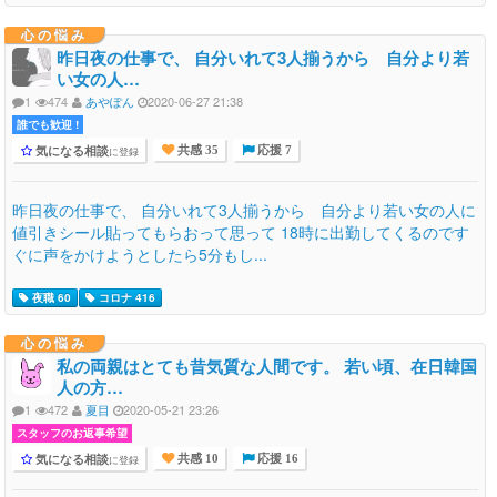
心の悩み
昨日夜の仕事で、 自分いれて3人揃うから 自分より若
い女の人…
1
474
あやぽん
2020-06-27 21:38
誰でも歓迎 !
気になる相談
に登録
共感 35
応援 7
昨日夜の仕事で、 自分いれて3人揃うから 自分より若い女の人に
値引きシール貼ってもらおって思って 18時に出勤してくるのです
ぐに声をかけようとしたら5分もし...
夜職 60
コロナ 416
心の悩み
私の両親はとても昔気質な人間です。 若い頃、在日韓国
人の方…
1
472
夏目
2020-05-21 23:26
スタッフのお返事希望
気になる相談
に登録
共感 10
応援 16