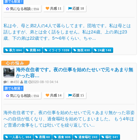
誰でも歓迎 !
気になる相談
に登録
共感 11
応援 18
私は今、母と弟2人の4人で暮らしてます。団地です。私は母とは
話しますが、弟とは全く話をしません。私は24歳、上の弟は23
歳、下の弟は22歳です。5〜6年くらい、ちゃ...
暴力 894
夜職 60
イライラ 1339
無視 830
24歳 148
心の悩み
海外在住者です。夜の仕事を始めたせいで元々あまり無
かった容…
1
450
雛
2020-08-10 04:14
誰でも歓迎 !
気になる相談
に登録
共感 14
応援 15
海外在住者です。夜の仕事を始めたせいで元々あまり無かった容姿
への自信が低くなり、過食嘔吐を始めてしまいました。 もう4年ほ
ど普通の食事をしては吐いてを繰り返してい...
一人暮らし 964
夜職 60
過食 906
過食嘔吐 243
嘔吐 341