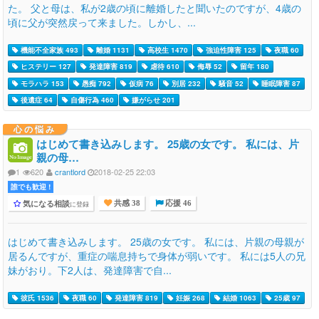
た。 父と母は、私が2歳の頃に離婚したと聞いたのですが、4歳の
頃に父が突然戻って来ました。しかし、...
機能不全家族 493
離婚 1131
高校生 1470
強迫性障害 125
夜職 60
ヒステリー 127
発達障害 819
虐待 610
侮辱 52
留年 180
モラハラ 153
愚痴 792
仮病 76
別居 232
騒音 52
睡眠障害 87
後遺症 64
自傷行為 460
嫌がらせ 201
心の悩み
はじめて書き込みします。 25歳の女です。 私には、片
親の母…
1
620
crantlord
2018-02-25 22:03
誰でも歓迎 !
気になる相談
に登録
共感 38
応援 46
はじめて書き込みします。 25歳の女です。 私には、片親の母親が
居るんですが、重症の喘息持ちで身体が弱いです。 私には5人の兄
妹がおり。下2人は、発達障害で自...
彼氏 1536
夜職 60
発達障害 819
妊娠 268
結婚 1063
25歳 97