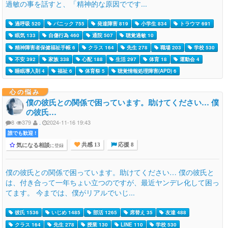
過敏の事を話すと、「精神的な原因でです...
過呼吸 520
パニック 755
発達障害 819
小学生 834
トラウマ 691
眠気 133
自傷行為 460
通院 507
聴覚過敏 10
精神障害者保健福祉手帳 6
クラス 164
先生 278
職場 203
学校 530
不安 392
家族 338
心配 188
生活 297
体育 18
運動会 4
睡眠導入剤 4
福祉 6
体育祭 5
聴覚情報処理障害(APD) 6
心の悩み
僕の彼氏との関係で困っています。助けてください… 僕
の彼氏…
8
379
.
2024-11-16 19:43
誰でも歓迎 !
気になる相談
に登録
共感 13
応援 8
僕の彼氏との関係で困っています。助けてください… 僕の彼氏と
は、付き合って一年ちょい立つのですが、最近ヤンデレ化して困っ
てます。 今までは、僕がリアルでいじ...
彼氏 1536
いじめ 1485
部活 1265
席替え 35
友達 488
クラス 164
先生 278
授業 130
LINE 110
学校 530