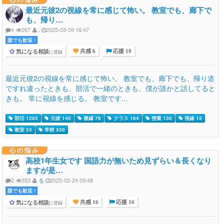
最近元彼2の視線を常に感じて怖い。 教室でも、廊下で
も、帰り…
4
267
.
2025-03-09 16:47
誰でも歓迎 !
気になる相談
に登録
共感 6
応援 10
最近元彼2の視線を常に感じて怖い。 教室でも、廊下でも、帰り道
ですれ違ったときも、部活で一緒のときも、僕が誰かと話してると
きも。 常に視線を感じる。 教室です...
部活 1265
元彼 140
復縁 76
クラス 164
授業 130
視線 15
教室 53
学校 530
心の悩み
高校1年生女です 国語力が無いため見ずらい＆長くなり
ますが是…
2
353
る
2025-02-24 09:48
誰でも歓迎 !
気になる相談
に登録
共感 16
応援 16