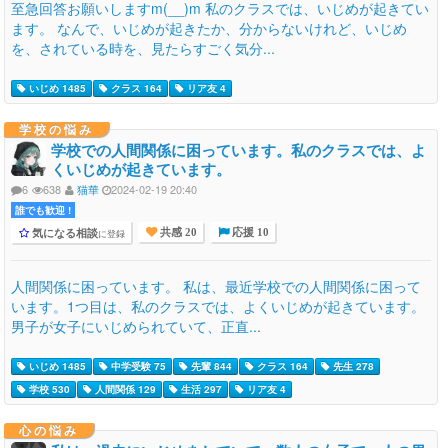
至急回答お願いしますm(__)m 私のクラスでは、いじめが起きてい
ます。 なんで、いじめが起きたか、分からないけれど、いじめ
を、されている時を、見たらすごく気分...
いじめ 1485
クラス 164
リア友 4
学校の悩み
学校での人間関係に困っています。私のクラスでは、よ
くいじめが起きています。
6
638
猫華
2024-02-19 20:40
誰でも歓迎 !
気になる相談
に登録
共感 20
応援 10
人間関係に困っています。 私は、最近学校での人間関係に困って
います。1つ目は、私のクラスでは、よくいじめが起きています。
男子が女子にいじめられていて、正直...
いじめ 1485
中学受験 75
先輩 844
クラス 164
先生 278
学校 530
人間関係 129
生活 297
リア友 4
心の悩み