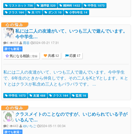
リストカット 756
過呼吸 520
精神科 1432
中学生 1073
クラス 164
夫 171
ダンス 10
小学5年生 14
心の悩み
私には二人の友達がいて、いつも三人で遊んでいます。
今中学生…
4
418
雨谷
2024-05-21 17:31
誰でも歓迎 !
気になる相談
に登録
共感 12
応援 17
私には二人の友達がいて、いつも三人で遊んでいます。今中学生
で、6年生のときから仲良しです。その二人をKとYとします。Ｋと
Ｙとはクラスが私含め三人ともバラバラです。 ...
中学生 1073
友達 488
クラス 164
監視 16
心の悩み
クラスメイトのことなのですが、いじめられている子が
いるんで…
2
443
ゆいちご
2024-05-11 00:34
誰でも歓迎 !