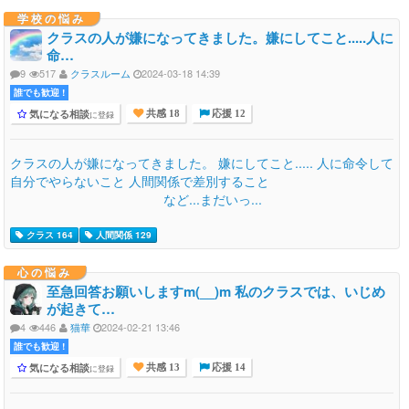
学校の悩み
クラスの人が嫌になってきました。嫌にしてこと.....人に
命…
9
517
クラスルーム
2024-03-18 14:39
誰でも歓迎 !
気になる相談
に登録
共感 18
応援 12
クラスの人が嫌になってきました。 嫌にしてこと..... 人に命令して
自分でやらないこと 人間関係で差別すること
など...まだいっ...
クラス 164
人間関係 129
心の悩み
至急回答お願いしますm(__)m 私のクラスでは、いじめ
が起きて…
4
446
猫華
2024-02-21 13:46
誰でも歓迎 !
気になる相談
に登録
共感 13
応援 14