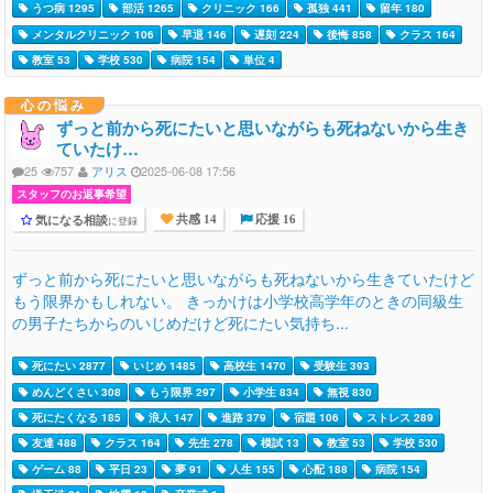
うつ病 1295
部活 1265
クリニック 166
孤独 441
留年 180
メンタルクリニック 106
早退 146
遅刻 224
後悔 858
クラス 164
教室 53
学校 530
病院 154
単位 4
心の悩み
ずっと前から死にたいと思いながらも死ねないから生き
ていたけ…
25
757
アリス
2025-06-08 17:56
スタッフのお返事希望
気になる相談
に登録
共感 14
応援 16
ずっと前から死にたいと思いながらも死ねないから生きていたけど
もう限界かもしれない。 きっかけは小学校高学年のときの同級生
の男子たちからのいじめだけど死にたい気持ち...
死にたい 2877
いじめ 1485
高校生 1470
受験生 393
めんどくさい 308
もう限界 297
小学生 834
無視 830
死にたくなる 185
浪人 147
進路 379
宿題 106
ストレス 289
友達 488
クラス 164
先生 278
模試 13
教室 53
学校 530
ゲーム 88
平日 23
夢 91
人生 155
心配 188
病院 154