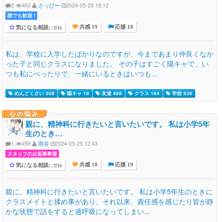
2
483
さっぴー
2024-05-25 19:12
誰でも歓迎 !
気になる相談
に登録
共感 19
応援 18
私は、学校に入学したばかりなのですが、今まであまり仲良くなか
った子と同じクラスになりました。 その子はすごく陽キャで、い
つも私にべったりで、一緒にいるときはいつも...
めんどくさい 308
陽キャ 18
友達 488
クラス 164
学校 530
心の悩み
親に、精神科に行きたいと言いたいです。 私は小学5年
生のとき…
1
459
雨谷
2024-05-25 12:43
スタッフのお返事希望
気になる相談
に登録
共感 10
応援 19
親に、精神科に行きたいと言いたいです。 私は小学5年生のときに
クラスメイトと揉め事があり、それ以来、責任感を感じたり皆が静
かな状態で話をすると過呼吸になってしまい...