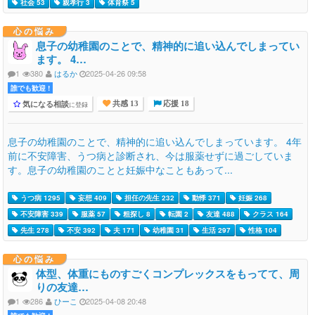
社会 53
親孝行 3
体育祭 5
心の悩み
息子の幼稚園のことで、精神的に追い込んでしまってい
ます。 4…
1
380
はるか
2025-04-26 09:58
誰でも歓迎 !
気になる相談
に登録
共感 13
応援 18
息子の幼稚園のことで、精神的に追い込んでしまっています。 4年
前に不安障害、うつ病と診断され、今は服薬せずに過ごしていま
す。息子の幼稚園のことと妊娠中なこともあって...
うつ病 1295
妄想 409
担任の先生 232
動悸 371
妊娠 268
不安障害 339
服薬 57
粗探し 8
転園 2
友達 488
クラス 164
先生 278
不安 392
夫 171
幼稚園 31
生活 297
性格 104
心の悩み
体型、体重にものすごくコンプレックスをもってて、周
りの友達…
1
286
ひーこ
2025-04-08 20:48