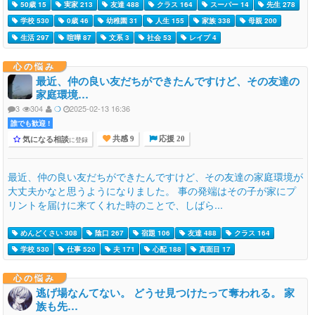
50歳 15
実家 213
友達 488
クラス 164
スーパー 14
先生 278
学校 530
0歳 46
幼稚園 31
人生 155
家族 338
母親 200
生活 297
喧嘩 87
文系 3
社会 53
レイプ 4
心の悩み
最近、仲の良い友だちができたんですけど、その友達の
家庭環境…
3
304
❍
2025-02-13 16:36
誰でも歓迎 !
気になる相談
に登録
共感 9
応援 20
最近、仲の良い友だちができたんですけど、その友達の家庭環境が
大丈夫かなと思うようになりました。 事の発端はその子が家にプ
リントを届けに来てくれた時のことで、しばら...
めんどくさい 308
陰口 267
宿題 106
友達 488
クラス 164
学校 530
仕事 520
夫 171
心配 188
真面目 17
心の悩み
逃げ場なんてない。 どうせ見つけたって奪われる。 家
族も先…