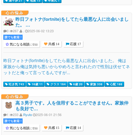
過干渉 21
地震 13
卒業式 1
心の悩み
昨日フォトナ(fortnite)をしてたら最悪な人に出会いまし
た。 …
0
267
.
2025-06-02 13:23
誰でも歓迎 !
気になる相談
に登録
共感 14
応援 17
昨日フォトナ(fortnite)をしてたら最悪な人に出会いました。 俺は
家族から俺は気持ち悪いからやめろと言われたので性別は伏せてネ
ットだと俺って言ってるんですが...
吐き気 743
16歳 11
クラス 164
6歳 20
家族 338
心配 188
心の悩み
高３男子です。人を信用することができません。家族仲
も良好で…
1
233
Ryuto
2025-06-01 21:56
誰でも歓迎 !
気になる相談
に登録
共感 15
応援 14