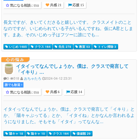
気になる相談
に登録
共感 21
応援 15
長文ですが、きいてくださると嬉しいです。 クラスメイトのこと
なのですが、いじめられている子がいるんですね。仮にA君としま
す。まあ、そのいじめっ子はフツーに誰にでも...
いじめ 1485
クラス 164
先生 278
教室 53
トイレ掃除 3
心の悩み
イタイってなんでしょうか。僕は、クラスで発言して
「イキり」…
3
518
おちゃたろ
2024-04-12 23:31
誰でも歓迎 !
気になる相談
に登録
共感 6
応援 14
イタイってなんでしょうか。僕は、クラスで発言して「イキり」と
か、「陽キャぶってる」とか、「イタイね」とかなんか言われるよ
うになりました。そもそも「イタイ」ってなんな...
陽キャ 18
陰キャ 10
クラス 164
価値観 29