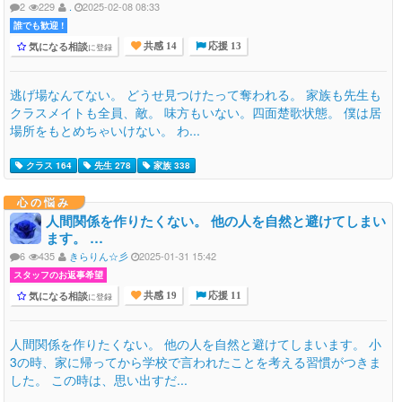
2
229
.
2025-02-08 08:33
誰でも歓迎 !
気になる相談
に登録
共感 14
応援 13
逃げ場なんてない。 どうせ見つけたって奪われる。 家族も先生も
クラスメイトも全員、敵。 味方もいない。四面楚歌状態。 僕は居
場所をもとめちゃいけない。 わ...
クラス 164
先生 278
家族 338
心の悩み
人間関係を作りたくない。 他の人を自然と避けてしまい
ます。 …
6
435
きらりん☆彡
2025-01-31 15:42
スタッフのお返事希望
気になる相談
に登録
共感 19
応援 11
人間関係を作りたくない。 他の人を自然と避けてしまいます。 小
3の時、家に帰ってから学校で言われたことを考える習慣がつきま
した。 この時は、思い出すだ...