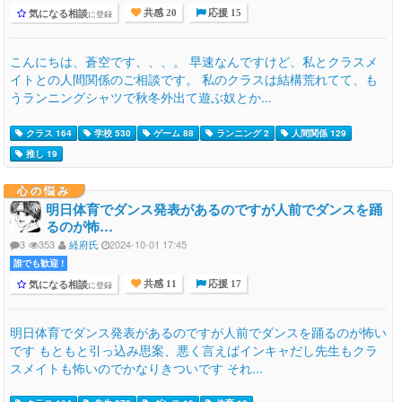
気になる相談
に登録
共感 20
応援 15
こんにちは、蒼空です、、、。 早速なんですけど、私とクラスメ
イトとの人間関係のご相談です。 私のクラスは結構荒れてて、も
うランニングシャツで秋冬外出て遊ぶ奴とか...
クラス 164
学校 530
ゲーム 88
ランニング 2
人間関係 129
推し 19
心の悩み
明日体育でダンス発表があるのですが人前でダンスを踊
るのが怖…
3
353
経府氏
2024-10-01 17:45
誰でも歓迎 !
気になる相談
に登録
共感 11
応援 17
明日体育でダンス発表があるのですが人前でダンスを踊るのが怖い
です もともと引っ込み思案、悪く言えばインキャだし先生もクラ
スメイトも怖いのでかなりきついです それ...