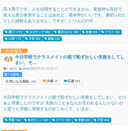
高３男子です。人を信用することができません。家族仲も良好で、
友人も多少衝突することはあれど、基本仲がいいです。裏切られた
りした経験もありません。ですが、いつも心の中...
悪口 1119
ネガティブ 468
裏切られる 146
友達 488
クラス 164
LINE 110
不安 392
家族 338
心の悩み
今日学校でクラスメイトの前で恥ずかしい失敗をしてし
まい、そ…
1
631
hima
2025-05-23 23:17
誰でも歓迎 !
気になる相談
に登録
共感 13
応援 101
今日学校でクラスメイトの前で恥ずかしい失敗をしてしまい、その
あと早退したのですが 失敗のことをなんか言われるんじゃないか
と思うと月曜に登校するのがこわくて、いまか...
早退 146
恥ずかしい 381
クラス 164
学校 530
不安 392