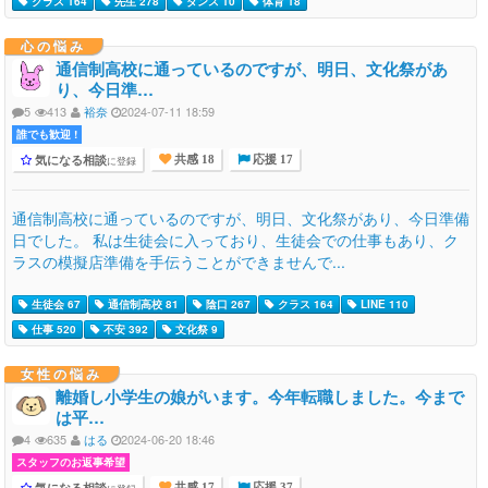
クラス 164
先生 278
ダンス 10
体育 18
心の悩み
通信制高校に通っているのですが、明日、文化祭があ
り、今日準…
5
413
裕奈
2024-07-11 18:59
誰でも歓迎 !
気になる相談
に登録
共感 18
応援 17
通信制高校に通っているのですが、明日、文化祭があり、今日準備
日でした。 私は生徒会に入っており、生徒会での仕事もあり、ク
ラスの模擬店準備を手伝うことができませんで...
生徒会 67
通信制高校 81
陰口 267
クラス 164
LINE 110
仕事 520
不安 392
文化祭 9
女性の悩み
離婚し小学生の娘がいます。今年転職しました。今まで
は平…
4
635
はる
2024-06-20 18:46
スタッフのお返事希望
気になる相談
共感 17
応援 37