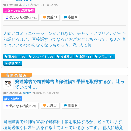
1
255
まい
2025-01-10 08:48
スタッフのお返事希望
気になる相談
に登録
共感 11
応援 9
人間とコミュニケーションがとれない。チャットアプリとかだった
ら話せるけど、直接話すってなるとおどおどしちゃって、なんて言
えばいいかわからなくなっちゃっう。私1人で何...
高校生 1470
アルバイト 766
皮膚科 3
友達 488
クラス 164
学校 530
病気の悩み
発達障害で精神障害者保健福祉手帳を取得するか、迷っ
ています…
5
530
winter
2024-12-20 21:51
誰でも歓迎 !
気になる相談
に登録
共感 14
応援 9
発達障害で精神障害者保健福祉手帳を取得するか、迷っています。
聴覚過敏や日常生活をする上で困っているからです。 他人に聴覚