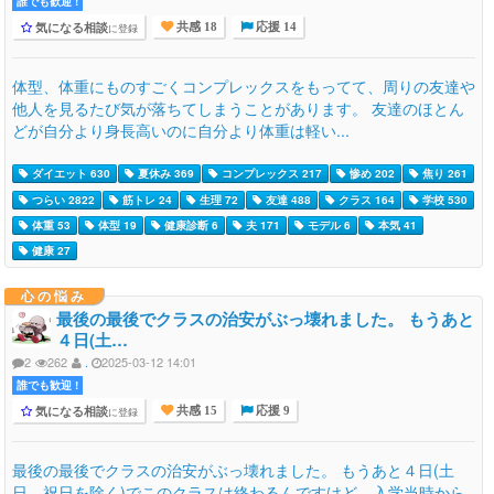
誰でも歓迎 !
気になる相談
に登録
共感 18
応援 14
体型、体重にものすごくコンプレックスをもってて、周りの友達や
他人を見るたび気が落ちてしまうことがあります。 友達のほとん
どが自分より身長高いのに自分より体重は軽い...
ダイエット 630
夏休み 369
コンプレックス 217
惨め 202
焦り 261
つらい 2822
筋トレ 24
生理 72
友達 488
クラス 164
学校 530
体重 53
体型 19
健康診断 6
夫 171
モデル 6
本気 41
健康 27
心の悩み
最後の最後でクラスの治安がぶっ壊れました。 もうあと
４日(土…
2
262
.
2025-03-12 14:01
誰でも歓迎 !
気になる相談
に登録
共感 15
応援 9
最後の最後でクラスの治安がぶっ壊れました。 もうあと４日(土
日、祝日を除く)でこのクラスは終わるんですけど、入学当時から