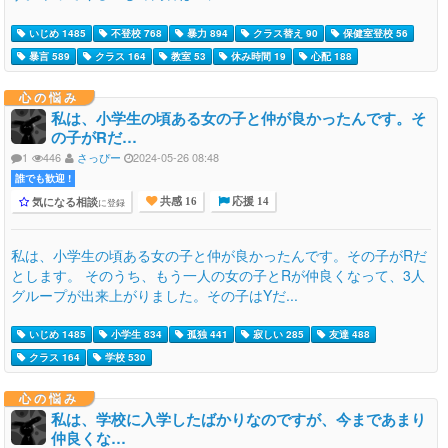
いじめ 1485
不登校 768
暴力 894
クラス替え 90
保健室登校 56
暴言 589
クラス 164
教室 53
休み時間 19
心配 188
心の悩み
私は、小学生の頃ある女の子と仲が良かったんです。そ
の子がRだ…
1
446
さっぴー
2024-05-26 08:48
誰でも歓迎 !
気になる相談
に登録
共感 16
応援 14
私は、小学生の頃ある女の子と仲が良かったんです。その子がRだ
とします。 そのうち、もう一人の女の子とRが仲良くなって、3人
グループが出来上がりました。その子はYだ...
いじめ 1485
小学生 834
孤独 441
寂しい 285
友達 488
クラス 164
学校 530
心の悩み
私は、学校に入学したばかりなのですが、今まであまり
仲良くな…