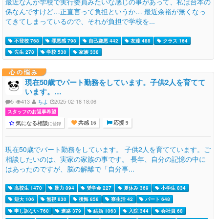
最近なんか学校で実行委員みたいな感じの事があって、私は台本の
係なんですけど…正直言って負担というか… 最近余裕が無くなっ
てきてしまっているので、それが負担で学校を...
不登校 768
罪悪感 798
自己嫌悪 442
友達 488
クラス 164
先生 278
学校 530
家族 338
心の悩み
現在50歳でパート勤務をしています。子供2人を育てて
います。…
5
413
ちよ
2025-02-18 18:06
スタッフのお返事希望
気になる相談
に登録
共感 16
応援 9
現在50歳でパート勤務をしています。 子供2人を育てています。ご
相談したいのは、実家の家族の事です。 長年、自分の記憶の中に
はあったのですが、脳の解離で「自分事...
高校生 1470
暴力 894
奨学金 227
夏休み 369
小学生 834
短大 106
無視 830
後悔 858
寮生活 42
パート 648
申し訳ない 760
進路 379
結婚 1063
入院 344
会社員 68