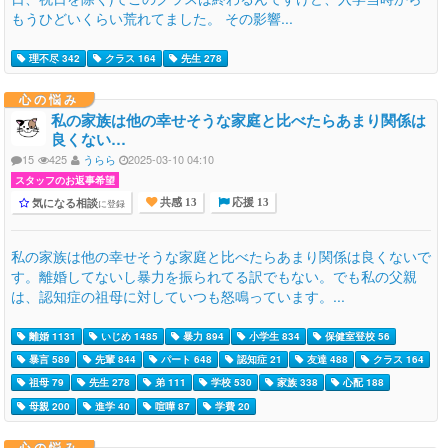
もうひどいくらい荒れてました。 その影響...
理不尽 342
クラス 164
先生 278
心の悩み
私の家族は他の幸せそうな家庭と比べたらあまり関係は
良くない…
15
425
うらら
2025-03-10 04:10
スタッフのお返事希望
気になる相談
に登録
共感 13
応援 13
私の家族は他の幸せそうな家庭と比べたらあまり関係は良くないで
す。離婚してないし暴力を振られてる訳でもない。でも私の父親
は、認知症の祖母に対していつも怒鳴っています。...
離婚 1131
いじめ 1485
暴力 894
小学生 834
保健室登校 56
暴言 589
先輩 844
パート 648
認知症 21
友達 488
クラス 164
祖母 79
先生 278
弟 111
学校 530
家族 338
心配 188
母親 200
進学 40
喧嘩 87
学費 20
心の悩み