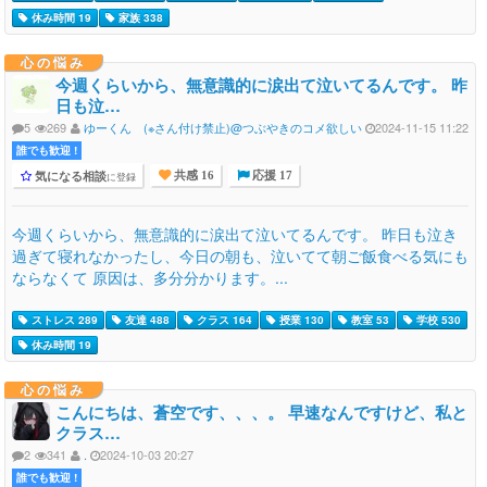
休み時間 19
家族 338
心の悩み
今週くらいから、無意識的に涙出て泣いてるんです。 昨
日も泣…
5
269
ゆーくん (※さん付け禁止)@つぶやきのコメ欲しい
2024-11-15 11:22
誰でも歓迎 !
気になる相談
に登録
共感 16
応援 17
今週くらいから、無意識的に涙出て泣いてるんです。 昨日も泣き
過ぎて寝れなかったし、今日の朝も、泣いてて朝ご飯食べる気にも
ならなくて 原因は、多分分かります。...
ストレス 289
友達 488
クラス 164
授業 130
教室 53
学校 530
休み時間 19
心の悩み
こんにちは、蒼空です、、、。 早速なんですけど、私と
クラス…
2
341
.
2024-10-03 20:27
誰でも歓迎 !