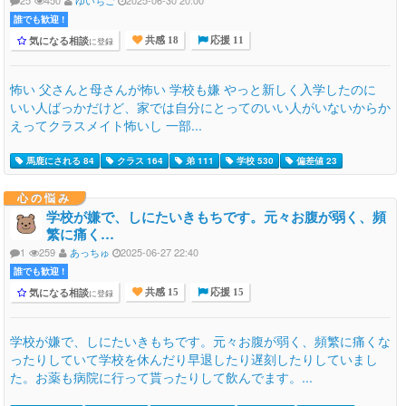
25
450
ゆいちご
2025-06-30 20:00
誰でも歓迎 !
気になる相談
に登録
共感 18
応援 11
怖い 父さんと母さんが怖い 学校も嫌 やっと新しく入学したのに
いい人ばっかだけど、家では自分にとってのいい人がいないからか
えってクラスメイト怖いし 一部...
馬鹿にされる 84
クラス 164
弟 111
学校 530
偏差値 23
心の悩み
学校が嫌で、しにたいきもちです。元々お腹が弱く、頻
繁に痛く…
1
259
あっちゅ
2025-06-27 22:40
誰でも歓迎 !
気になる相談
に登録
共感 15
応援 15
学校が嫌で、しにたいきもちです。元々お腹が弱く、頻繁に痛くな
ったりしていて学校を休んだり早退したり遅刻したりしていまし
た。お薬も病院に行って貰ったりして飲んでます。...