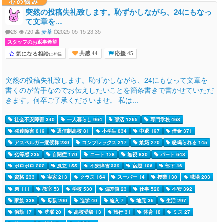
心の悩み
突然の投稿失礼致します。恥ずかしながら、24にもなっ
て文章を…
28
720
麦茶
2025-05-15 23:35
スタッフのお返事希望
気になる相談
に登録
共感 44
応援 45
突然の投稿失礼致します。恥ずかしながら、24にもなって文章を
書くのが苦手なのでお伝えしたいことを箇条書きで書かせていただ
きます。何卒ご了承くださいませ。 私は...
社会不安障害 340
一人暮らし 964
部活 1265
専門学校 468
発達障害 819
通信制高校 81
小学生 834
中退 197
借金 371
アスペルガー症候群 230
コンプレックス 217
嫉妬 270
怒鳴られる 145
劣等感 235
自閉症 170
ニート 138
無視 830
パート 648
ボロボロ 202
孤立 155
不安障害 339
宿題 106
部下 46
資格 233
実家 213
クラス 164
スーパー 14
授業 130
職場 203
弟 111
教室 53
学校 530
偏差値 23
仕事 520
不安 392
家族 338
母親 200
進学 40
編入 7
地元 36
生活 297
億劫 17
洗濯 20
高校受験 13
旅行 31
体育 18
ミス 27