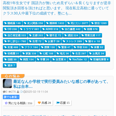
高校1年生女です 国語力が無いため見ずらい＆長くなりますが是非
閲覧頂き回答を頂ければと思います。 現在私立高校に通っていて
クラス30人中最下位の成績です。塾にも...
睡眠薬 146
友人関係 258
精神科 1432
死にたい 2877
部活 1265
OD 238
トラウマ 691
ADHD 518
自己嫌悪 442
頭痛 578
自己肯定感 333
主婦 203
寝不足 72
遅刻 224
専業主婦 117
申し訳ない 760
生理 72
お菓子 28
ストレス 289
陽キャ 18
友達 488
クラス 164
授業 130
緊張 47
学校 530
体重 53
幼稚園 31
家族 338
心配 188
地元 36
生活 297
お風呂 34
信頼 30
病院 154
学費 20
自営業 8
YouTube 12
双極性障害 9
連休 7
心の悩み
最近なんか学校で実行委員みたいな感じの事があって、
私は台本…
3
276
❍
2025-02-19 11:04
誰でも歓迎 !
気になる相談
に登録
共感 20
応援 15