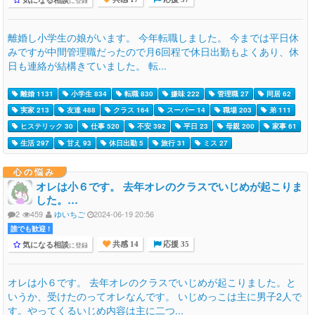
に登録
離婚し小学生の娘がいます。 今年転職しました。 今までは平日休
みですが中間管理職だったので月6回程で休日出勤もよくあり、休
日も連絡が結構きていました。 転...
離婚 1131
小学生 834
転職 830
嫌味 222
管理職 27
同居 62
実家 213
友達 488
クラス 164
スーパー 14
職場 203
弟 111
ヒステリック 30
仕事 520
不安 392
平日 23
母親 200
家事 61
生活 297
甘え 93
休日出勤 5
旅行 31
ミス 27
心の悩み
オレは小６です。 去年オレのクラスでいじめが起こりま
した。…
2
459
ゆいちご
2024-06-19 20:56
誰でも歓迎 !
気になる相談
に登録
共感 14
応援 35
オレは小６です。 去年オレのクラスでいじめが起こりました。と
いうか、受けたのってオレなんです。 いじめっこは主に男子2人で
す。やってくるいじめ内容は主に二つ...