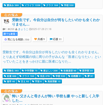
夏休み 369
イライラ 1339
クラス 164
学校 530
心の悩み
受験生です。今自分は自分が何をしたいのかも全くわか
りません…
1
268
きょうこ
2025-07-28 21:18
誰でも歓迎 !
気になる相談
に登録
共感 9
応援 11
受験生です。今自分は自分が何をしたいのかも全くわかりません。
とりあえず幼稚園の頃に周りの子がみんな「医者になりたい」とい
っていたことをきっかけに親に医者になりた...
受験生 393
中学受験 75
羨ましい 206
吹奏楽部 96
医学部 33
友達 488
クラス 164
先生 278
学校 530
幼稚園 31
夢 91
進学 40
甘え 93
宇宙 6
高校受験 13
心の悩み
怖い 父さんと母さんが怖い 学校も嫌 やっと新しく入学
した…