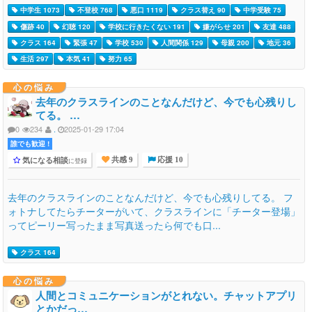
中学生 1073
不登校 768
悪口 1119
クラス替え 90
中学受験 75
傷跡 40
幻聴 120
学校に行きたくない 191
嫌がらせ 201
友達 488
クラス 164
緊張 47
学校 530
人間関係 129
母親 200
地元 36
生活 297
本気 41
努力 65
心の悩み
去年のクラスラインのことなんだけど、今でも心残りし
てる。 …
0
234
.
2025-01-29 17:04
誰でも歓迎 !
気になる相談
に登録
共感 9
応援 10
去年のクラスラインのことなんだけど、今でも心残りしてる。 フ
ォトナしてたらチーターがいて、クラスラインに「チーター登場」
ってピーリー写ったまま写真送ったら何でも口...
クラス 164
心の悩み
人間とコミュニケーションがとれない。チャットアプリ
とかだっ…