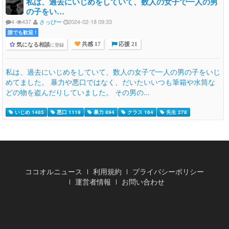
私は、過去にいじめをしていて、数人の女子で一人の男
の子をい…
4
437
さっぴー
2024-02-18 09:33
誰でも歓迎 !
気になる相談
に登録
共感 17
応援 21
私は、過去にいじめをしていて、数人の女子で一人の男の子をいじ
めてました。 暴力や悪口ではなく、だいたいいつも筆箱や水筒な
どの物を盗んだりしていました。 その男の...
いじめ 1485
悪口 1119
暴力 894
クラス 164
先生 278
ココオルニュース
利用規約
プライバシーポリシー
運営者情報
お問い合わせ