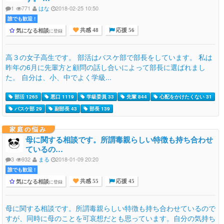
1
771
はな
2018-02-25 10:50
誰でも歓迎 !
気になる相談
に登録
共感 48
応援 56
高３の女子高生です。 部活はバスケ部で部長をしています。 私は
昨年の6月に先輩方と顧問の話し合いによって部長に選ばれまし
た。 自分は、小、中でよく学級...
部活 1265
悪口 1119
学級委員 33
先輩 844
心配をかけたくない 31
バスケ部 29
副部長 43
部長 139
家庭の悩み
母に関する相談です。所謂毒親らしい特徴も持ち合わせ
ているの…
3
932
まる
2018-01-09 20:20
誰でも歓迎 !
気になる相談
に登録
共感 55
応援 45
母に関する相談です。所謂毒親らしい特徴も持ち合わせているので
すが、同時に母のことを可哀想だとも思っています。自分の気持ち