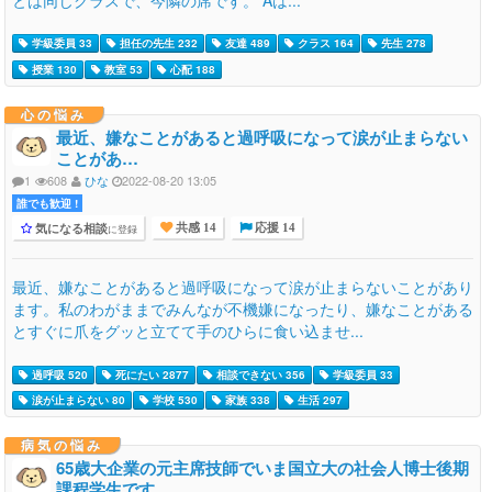
学級委員 33
担任の先生 232
友達 489
クラス 164
先生 278
授業 130
教室 53
心配 188
心の悩み
最近、嫌なことがあると過呼吸になって涙が止まらない
ことがあ…
1
608
ひな
2022-08-20 13:05
誰でも歓迎 !
気になる相談
に登録
共感 14
応援 14
最近、嫌なことがあると過呼吸になって涙が止まらないことがあり
ます。私のわがままでみんなが不機嫌になったり、嫌なことがある
とすぐに爪をグッと立てて手のひらに食い込ませ...
過呼吸 520
死にたい 2877
相談できない 356
学級委員 33
涙が止まらない 80
学校 530
家族 338
生活 297
病気の悩み
65歳大企業の元主席技師でいま国立大の社会人博士後期
課程学生です。