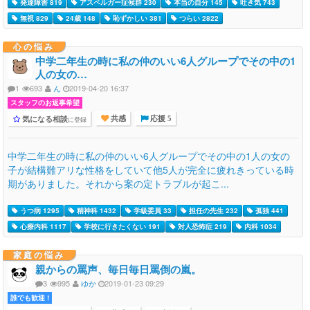
発達障害 819
アスペルガー症候群 230
本当の自分 145
吐き気 743
無視 829
24歳 148
恥ずかしい 381
つらい 2822
心の悩み
中学二年生の時に私の仲のいい6人グループでその中の1
人の女の…
1
693
ん
2019-04-20 16:37
スタッフのお返事希望
気になる相談
に登録
共感
応援 5
中学二年生の時に私の仲のいい6人グループでその中の1人の女の
子が結構難アリな性格をしていて他5人が完全に疲れきっている時
期がありました。それから案の定トラブルが起こ...
うつ病 1295
精神科 1432
学級委員 33
担任の先生 232
孤独 441
心療内科 1117
学校に行きたくない 191
対人恐怖症 219
内科 1034
家庭の悩み
親からの罵声、毎日毎日罵倒の嵐。
3
995
ゆか
2019-01-23 09:29
誰でも歓迎 !