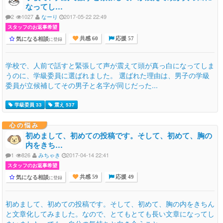
なってし…
2
1027
なーり
2017-05-22 22:49
スタッフのお返事希望
気になる相談
に登録
共感 60
応援 57
学校で、人前で話すと緊張して声が震えて頭が真っ白になってしま
うのに、学級委員に選ばれました。 選ばれた理由は、男子の学級
委員が立候補してその男子と名字が同じだった...
学級委員 33
震え 537
心の悩み
初めまして、初めての投稿です。そして、初めて、胸の
内をきち…
1
826
みちゃき
2017-04-14 22:41
スタッフのお返事希望
気になる相談
に登録
共感 59
応援 49
初めまして、初めての投稿です。そして、初めて、胸の内をきちん
と文章化してみました。なので、とてもとても長い文章になってし