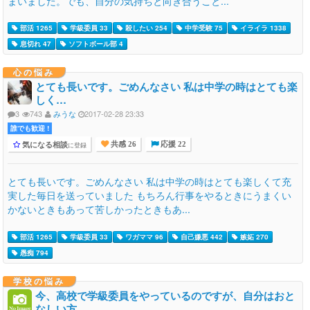
まいました。でも、自分の気持ちと向き合うこと...
部活 1265
学級委員 33
殺したい 254
中学受験 75
イライラ 1338
息切れ 47
ソフトボール部 4
心の悩み
とても長いです。ごめんなさい 私は中学の時はとても楽
しく…
3
743
みうな
2017-02-28 23:33
誰でも歓迎 !
気になる相談
に登録
共感 26
応援 22
とても長いです。ごめんなさい 私は中学の時はとても楽しくて充
実した毎日を送っていました もちろん行事をやるときにうまくい
かないときもあって苦しかったときもあ...
部活 1265
学級委員 33
ワガママ 96
自己嫌悪 442
嫉妬 270
愚痴 794
学校の悩み
今、高校で学級委員をやっているのですが、自分はおと
なしい方…