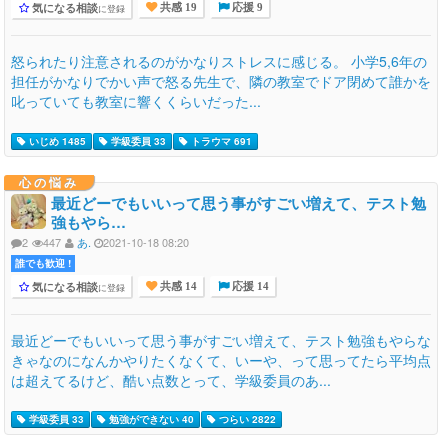
気になる相談
に登録
共感 19
応援 9
怒られたり注意されるのがかなりストレスに感じる。 小学5,6年の
担任がかなりでかい声で怒る先生で、隣の教室でドア閉めて誰かを
叱っていても教室に響くくらいだった...
いじめ 1485
学級委員 33
トラウマ 691
心の悩み
最近どーでもいいって思う事がすごい増えて、テスト勉
強もやら…
2
447
あ.
2021-10-18 08:20
誰でも歓迎 !
気になる相談
に登録
共感 14
応援 14
最近どーでもいいって思う事がすごい増えて、テスト勉強もやらな
きゃなのになんかやりたくなくて、いーや、って思ってたら平均点
は超えてるけど、酷い点数とって、学級委員のあ...
学級委員 33
勉強ができない 40
つらい 2822