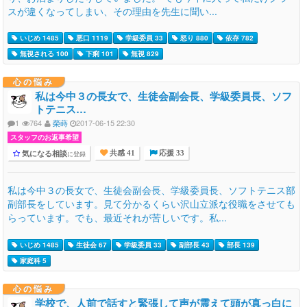
スが違くなってしまい、その理由を先生に聞い...
いじめ 1485
悪口 1119
学級委員 33
怒り 880
依存 782
無視される 100
下痢 101
無視 829
心の悩み
私は今中３の長女で、生徒会副会長、学級委員長、ソフ
トテニス…
1
764
榮蒔
2017-06-15 22:30
スタッフのお返事希望
気になる相談
に登録
共感 41
応援 33
私は今中３の長女で、生徒会副会長、学級委員長、ソフトテニス部
副部長をしています。見て分かるくらい沢山立派な役職をさせても
らっています。でも、最近それが苦しいです。私...
いじめ 1485
生徒会 67
学級委員 33
副部長 43
部長 139
家庭科 5
心の悩み
学校で、人前で話すと緊張して声が震えて頭が真っ白に