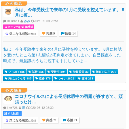
心の悩み
私は、今年受験生で来年の1月に受験を控えています。 8
月に模…
10
611
みみ
2021-09-03 22:51
スタッフのお返事希望
気になる相談
に登録
共感 9
応援 14
私は、今年受験生で来年の1月に受験を控えています。 8月に模試
を受けたところ第1志望校がE判定が出てしまい、自己採点をした
時点で、無意識のうちに包丁を手にしていま...
いじめ 1485
試験 355
受験生 394
学級委員 33
担任の先生 232
死にたくなる 185
進路 379
つらい 2822
資格 233
心の悩み
コロナウイルスによる長期休暇中の宿題が多すぎて、頑
張ったけ…
1
726
翠
2020-06-12 23:32
誰でも歓迎 !
気になる相談
に登録
共感 71
応援 71