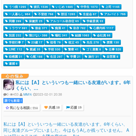
うつ病 1295
彼氏 1536
いじめ 1485
中学生 1073
上司 1145
一人暮らし 964
不登校 768
部活 1265
生徒会 67
アルバイト 766
同棲 289
保健所 25
アルコール依存症 65
学級委員 33
トラウマ 691
借金 371
痴漢 41
依存 782
心療内科 1117
別居 232
情けない 386
嘔吐 341
結婚 1063
会社員 68
学校行事 7
23歳 17
祖母 79
祖父 45
先生 278
授業 130
LINE 112
親戚 35
学校 530
警察 41
ゴミ屋敷 8
仕事 520
幼稚園 31
心配 188
生活 297
学費 21
旅行 31
自営業 8
逮捕 6
心の悩み
私には【A】といういつも一緒にいる友達がいます。6年
くらい、…
0
453
MMＮ
2023-02-01 20:38
誰でも歓迎 !
気になる相談
に登録
共感 10
応援 19
私には【A】といういつも一緒にいる友達がいます。6年くらい、
同じ友達グループにいました。今はもうAしか残っていません。 A
とは同じクラスで、今隣の席です。 Aは...