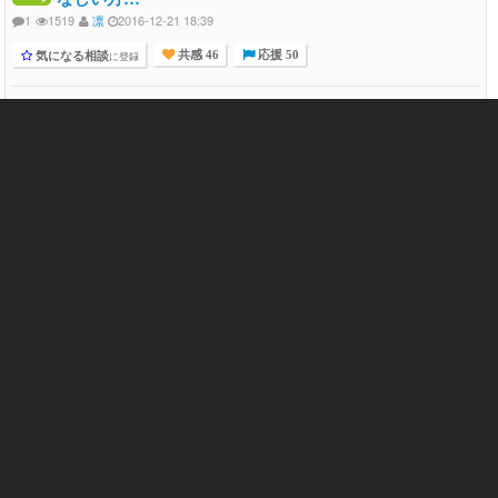
1
1519
凛
2016-12-21 18:39
気になる相談
に登録
共感 46
応援 50
今、高校で学級委員をやっているのですが、自分はおとなしい方で
中学の友達にも学級委員は向いていないと言われました。 中学の
ときに、選ばれて部長をやっていて、その...
学級委員 33
後悔 858
部長 139
心の悩み
初めて投稿します。 私は大学4年生の女です。 病院に行
こう…
3
1240
梅
2016-11-25 01:56
気になる相談
に登録
共感 43
応援 41
初めて投稿します。 私は大学4年生の女です。 病院に行こうかと
何度も悩んでいるのですが、怖いのでここで話してからにしようと
思い投稿しました。 きっと、私と...
離婚 1131
彼氏 1536
いじめ 1485
中学生 1073
不登校 768