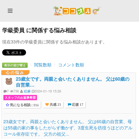
学級委員 に関係する悩み相談
現在33件の学級委員に関係する悩み相談があります。
閲覧数順
コメント数順
表示の並び替え
心の悩み
23歳女です。両親と会いたくありません。 父は60歳の
自営業…
7
736
絵麻
2024-01-19 15:26
スタッフのお返事希望
気になる相談
に登録
共感 25
応援 17
23歳女です。両親と会いたくありません。 父は60歳の自営業、母
は55歳の家の事をしたがらず働かず、3度生死を彷徨うほどのアル
コール依存症です。 父方の祖父...