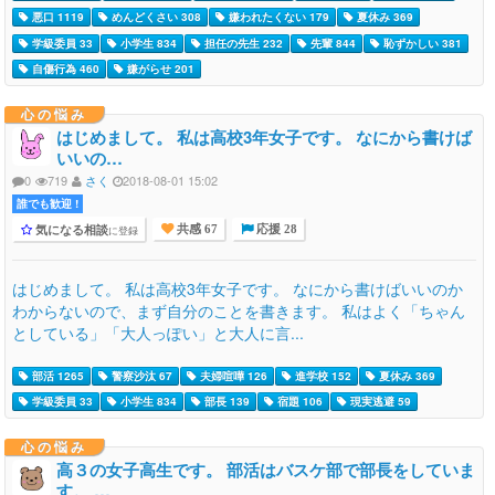
悪口 1119
めんどくさい 308
嫌われたくない 179
夏休み 369
学級委員 33
小学生 834
担任の先生 232
先輩 844
恥ずかしい 381
自傷行為 460
嫌がらせ 201
心の悩み
はじめまして。 私は高校3年女子です。 なにから書けば
いいの…
0
719
さく
2018-08-01 15:02
誰でも歓迎 !
気になる相談
に登録
共感 67
応援 28
はじめまして。 私は高校3年女子です。 なにから書けばいいのか
わからないので、まず自分のことを書きます。 私はよく「ちゃん
としている」「大人っぽい」と大人に言...
部活 1265
警察沙汰 67
夫婦喧嘩 126
進学校 152
夏休み 369
学級委員 33
小学生 834
部長 139
宿題 106
現実逃避 59
心の悩み
高３の女子高生です。 部活はバスケ部で部長をしていま
す。 …