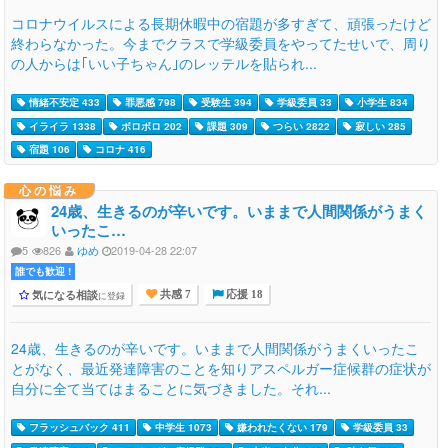
コロナウイルスによる長期休暇中の宿題が多すぎて、頑張ったけど
終わらなかった。今までクラスで学級委員をやってたせいで、周り
の人からは｢いい子ちゃん｣のレッテルを貼られ...
情緒不安定 433
罪悪感 798
受験生 394
学級委員 33
小学生 834
イライラ 1338
ボロボロ 202
課題 309
つらい 2822
寂しい 285
宿題 106
コロナ 416
心の悩み
24歳、生きるのが辛いです。いままで人間関係がうまく
いったこ…
5
826
ゆめ
2019-04-28 22:07
誰でも歓迎 !
気になる相談
に登録
共感 7
応援 18
24歳、生きるのが辛いです。いままで人間関係がうまくいったこ
とがなく、最近発達障害のことを知りアスペルガー症候群の症状が
自分に全て当てはまることに気づきました。それ...
フラッシュバック 411
中学生 1073
嫌われたくない 179
学級委員 33