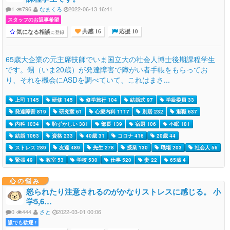
1
796
なまくろ
2022-06-13 16:41
スタッフのお返事希望
気になる相談
に登録
共感 16
応援 10
65歳大企業の元主席技師でいま国立大の社会人博士後期課程学生
です。甥（いま20歳）が発達障害で障がい者手帳をもらってお
り、それを機会にASDを調べていて、これはまさ...
上司 1145
研修 145
修学旅行 104
結婚式 97
学級委員 33
発達障害 819
研究室 61
心療内科 1117
別居 232
退職 637
内科 1034
恥ずかしい 381
部長 139
宿題 106
不眠 181
結婚 1063
資格 233
40歳 31
コロナ 416
20歳 44
ストレス 289
友達 489
先生 278
授業 130
職場 203
社会人 56
緊張 49
教室 53
学校 530
仕事 520
妻 22
65歳 4
心の悩み
怒られたり注意されるのがかなりストレスに感じる。 小
学5,6…
0
444
さと
2022-03-01 00:06
誰でも歓迎 !