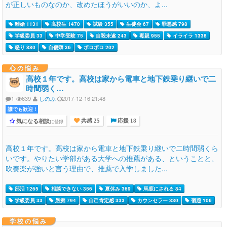
が正しいものなのか、改めたほうがいいのか、よ...
離婚 1131
高校生 1470
試験 355
生徒会 67
罪悪感 798
学級委員 33
中学受験 75
自殺未遂 243
毒親 955
イライラ 1338
怒り 880
自傷癖 36
ボロボロ 202
心の悩み
高校１年です。高校は家から電車と地下鉄乗り継いで二
時間弱く…
1
639
しのぶ
2017-12-16 21:48
誰でも歓迎 !
気になる相談
に登録
共感 25
応援 18
高校１年です。高校は家から電車と地下鉄乗り継いで二時間弱くら
いです。やりたい学部がある大学への推薦がある、ということと、
吹奏楽が強いと言う理由で、推薦で入学しました...
部活 1265
相談できない 356
夏休み 369
馬鹿にされる 84
学級委員 33
愚痴 794
自己肯定感 333
カウンセラー 330
宿題 106
学校の悩み