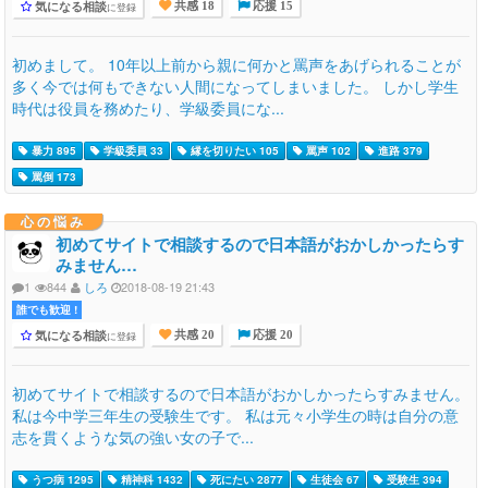
気になる相談
に登録
共感 18
応援 15
初めまして。 10年以上前から親に何かと罵声をあげられることが
多く今では何もできない人間になってしまいました。 しかし学生
時代は役員を務めたり、学級委員にな...
暴力 895
学級委員 33
縁を切りたい 105
罵声 102
進路 379
罵倒 173
心の悩み
初めてサイトで相談するので日本語がおかしかったらす
みません…
1
844
しろ
2018-08-19 21:43
誰でも歓迎 !
気になる相談
に登録
共感 20
応援 20
初めてサイトで相談するので日本語がおかしかったらすみません。
私は今中学三年生の受験生です。 私は元々小学生の時は自分の意
志を貫くような気の強い女の子で...
うつ病 1295
精神科 1432
死にたい 2877
生徒会 67
受験生 394