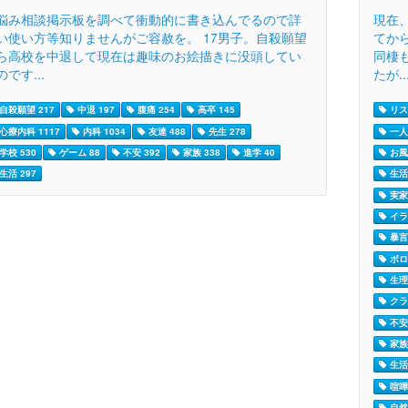
悩み相談掲示板を調べて衝動的に書き込んでるので詳
現在
い使い方等知りませんがご容赦を。 17男子。自殺願望
てか
ら高校を中退して現在は趣味のお絵描きに没頭してい
同棲
のです...
たが..
自殺願望 217
中退 197
腹痛 254
高卒 145
リス
心療内科 1117
内科 1034
友達 488
先生 278
一人
学校 530
ゲーム 88
不安 392
家族 338
進学 40
お風
生活 297
生活
実家
イラ
暴言 
ボロ
生理 
クラ
不安 
家族 
生活 
喧嘩 
自然