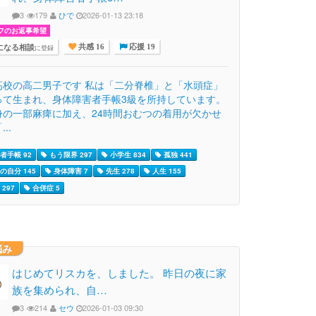
3
179
ひで
2026-01-13 23:18
フのお返事希望
になる相談
に登録
共感 16
応援 19
高校の高二男子です 私は「二分脊椎」と「水頭症」
って生まれ、身体障害者手帳3級を所持しています。
身の一部麻痺に加え、24時間おむつの着用が欠かせ
..
者手帳 92
もう限界 297
小学生 834
孤独 441
の自分 145
身体障害 7
先生 278
人生 155
297
合併症 5
悩み
はじめてリスカを、しました。 昨日の夜に家
族を集められ、自…
3
214
セウ
2026-01-03 09:30