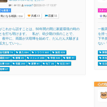
1
180
oranje7
2026-01-17 13:37
でも歓迎 !
スタッ
気になる相談
気
に登録
共感 13
応援 55
がこれから話すことは、50年間の間に家庭環境の時の
一般
とを打ち明けます。 私が、幼少期の頃のことで、
を持
、夜中に、両親が大喧嘩を始めて、だんだん大騒ぎま
下半
拡大していっ...
ない「.
自宅療養 74
暴力 894
トラウマ 691
無視 829
障害
通院 507
療養 25
ストレス 289
学校 530
警察 41
本当
仕事 520
母親 200
家事 61
包丁 28
生活 297
生活 
喧嘩 87
心の