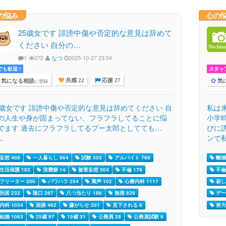
の悩み
心の
25歳女です 誹謗中傷や否定的な意見は辞めて
ください 自分の…
1
272
なつ
2025-10-27 23:54
でも歓迎 !
スタッ
気になる相談
気
に登録
共感 22
応援 27
5歳女です 誹謗中傷や否定的な意見は辞めてください 自
私は
の人生や身が固まってない、フラフラしてることに悩
小学
でます 過去にフラフラしてるプー太郎としてても…
びに
..
ンで私
妄想 409
一人暮らし 964
試験 355
アルバイト 766
離婚 
生活保護 183
浪費癖 14
被害妄想 304
不倫 179
不倫 
フリーター 200
パワハラ 254
罵声 102
心療内科 1117
寂し
別居 232
陰口 267
八つ当たり 186
無視 829
デー
内科 1034
面接 462
嫌がらせ 201
見下される 6
努力 
結婚 1063
25歳 97
19歳 31
公務員 28
公務員試験 9