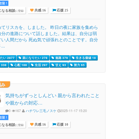
迎 !
になる相談
に登録
共感 16
応援 25
めてリスカを、しました。 昨日の夜に家族を集めら
自分の進路について話しました。結果は、自分は弱
甘い人間だから 死ぬ気で頑張れとのことです。自分
..
たい 2877
楽になりたい 278
進路 379
生きる価値 18
338
心配 188
生活 297
甘え 93
努力 65
悩み
気持ちがずっとしんどい 親から言われたこと
や親からの対応…
0
167
ハチワレ三毛ノスケ
2025-11-17 15:20
迎 !
になる相談
に登録
共感 16
応援 10