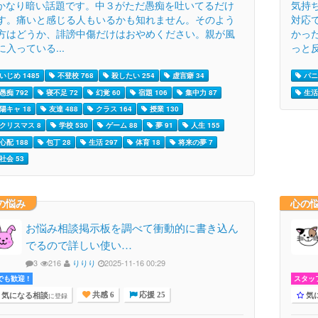
かなり暗い話題です。中３がただ愚痴を吐いてるだけ
気持
す。痛いと感じる人もいるかも知れません。そのよう
対応
方はどうか、誹謗中傷だけはおやめください。親が風
かっ
に入っている...
っと反.
いじめ 1485
不登校 768
殺したい 254
虚言癖 34
パニ
愚痴 792
寝不足 72
幻覚 60
宿題 106
集中力 87
生活 
陽キャ 18
友達 488
クラス 164
授業 130
クリスマス 8
学校 530
ゲーム 88
夢 91
人生 155
心配 188
包丁 28
生活 297
体育 18
将来の夢 7
社会 53
の悩み
心の
お悩み相談掲示板を調べて衝動的に書き込ん
でるので詳しい使い…
3
216
りりり
2025-11-16 00:29
でも歓迎 !
スタッ
気になる相談
気
に登録
共感 6
応援 25