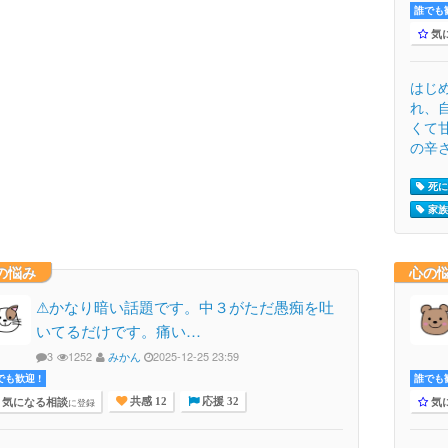
誰でも歓
気
はじ
れ、
くて
の辛さ.
死に
家族 
の悩み
心の
⚠かなり暗い話題です。中３がただ愚痴を吐
いてるだけです。痛い…
3
1252
みかん
2025-12-25 23:59
でも歓迎 !
誰でも歓
気になる相談
気
に登録
共感 12
応援 32