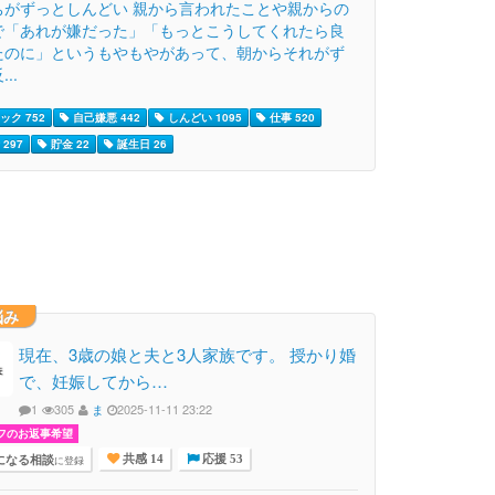
ちがずっとしんどい 親から言われたことや親からの
で「あれが嫌だった」「もっとこうしてくれたら良
たのに」というもやもやがあって、朝からそれがず
..
ック 752
自己嫌悪 442
しんどい 1095
仕事 520
297
貯金 22
誕生日 26
悩み
現在、3歳の娘と夫と3人家族です。 授かり婚
で、妊娠してから…
1
305
ま
2025-11-11 23:22
フのお返事希望
になる相談
に登録
共感 14
応援 53