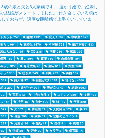
、3歳の娘と夫と3人家族です。 授かり婚で、妊娠し
らの結婚がスタートしました。 付き合っている頃は
もしておらず、適度な距離感で上手くいっていまし
.
トカット 757
離婚 1131
彼氏 1536
中学生 1073
暮らし 964
高校生 1470
不登校 768
情緒不安定 433
呂に入れない 15
OD 238
同棲 289
家出 305
保護 183
暴力 894
葛藤 119
自暴自棄 104
暮らし 327
育児放棄 26
虐待 610
妊娠 268
イラ 1338
吐き気 743
別居 232
再婚 182
589
婦人科 92
自信がない 181
情けない 386
ボロ 202
嫌がらせ 201
腹が立つ 47
結婚 1063
72
実家 213
中学1年生 6
ストレス 289
友達 488
ス 164
祖父 45
学校 530
姉 117
仕事 520
392
夫 171
幼稚園 31
人間関係 129
夢 91
338
母親 200
家事 61
悲劇のヒロイン 9
297
お風呂 34
億劫 17
自信 81
洗濯 20
87
信頼 30
貯金 22
市役所 8
保育園 14
妊娠 2
連れ子 4