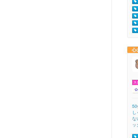
心
ス
5
し
な
ッ