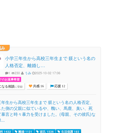
悩み
小学三年生から高校三年生まで 躾という名の
人格否定、離婚し…
1
230
うみ
2025-10-02 17:06
フのお返事希望
になる相談
に登録
共感 16
応援 12
三年生から高校三年生まで 躾という名の人格否定、
した側の父親に似ているや、醜い、馬鹿、臭い、死
ど暴言と時々暴力を受けました。(母親、その彼氏)な
..
 1432
離婚 1131
彼氏 1536
生活保護 183