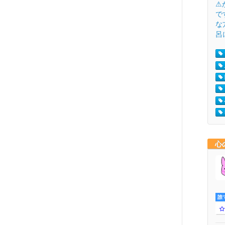
⚠
で
な
呂
心
誰