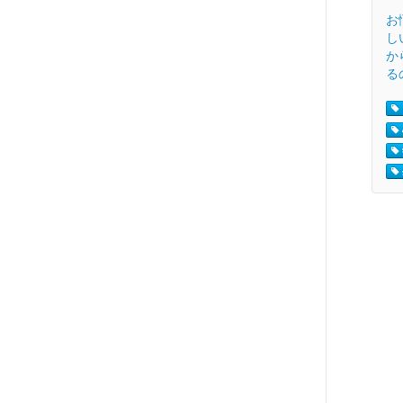
お
し
か
る