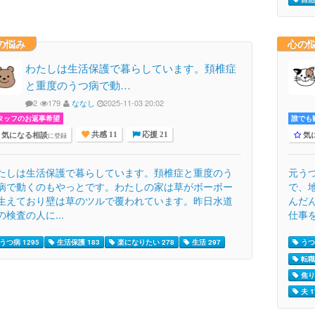
の悩み
心の
わたしは生活保護で暮らしています。頚椎症
と重度のうつ病で動…
2
179
ななし
2025-11-03 20:02
タッフのお返事希望
誰でも歓
気になる相談
気
に登録
共感 11
応援 21
たしは生活保護で暮らしています。頚椎症と重度のう
元う
病で動くのもやっとです。わたしの家は草がボーボー
で、
生えており壁は草のツルで覆われています。昨日水道
んだ
の検査の人に...
仕事を
うつ病 1295
生活保護 183
楽になりたい 278
生活 297
うつ病
転職 
焦り 
夫 1