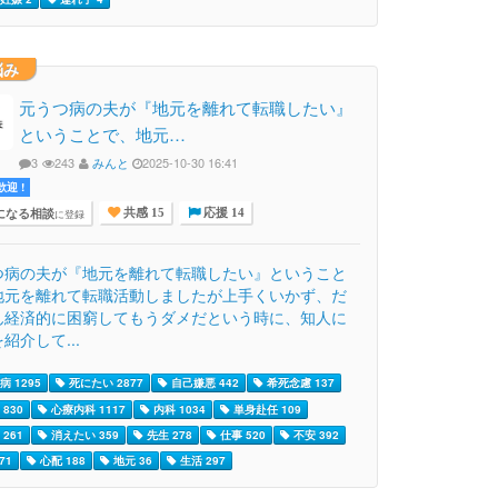
悩み
元うつ病の夫が『地元を離れて転職したい』
ということで、地元…
3
243
みんと
2025-10-30 16:41
迎 !
になる相談
に登録
共感 15
応援 14
つ病の夫が『地元を離れて転職したい』ということ
地元を離れて転職活動しましたが上手くいかず、だ
ん経済的に困窮してもうダメだという時に、知人に
紹介して...
 1295
死にたい 2877
自己嫌悪 442
希死念慮 137
830
心療内科 1117
内科 1034
単身赴任 109
261
消えたい 359
先生 278
仕事 520
不安 392
71
心配 188
地元 36
生活 297