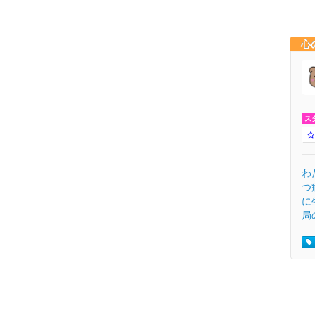
心
ス
わ
つ
に
局