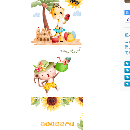
誰
私
こ
夜
で