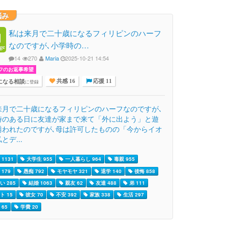
悩み
私は来月で二十歳になるフィリピンのハーフ
なのですが､小学時の…
14
270
Maria
2025-10-21 14:54
フのお返事希望
になる相談
に登録
共感 16
応援 11
来月で二十歳になるフィリピンのハーフなのですが､
時のある日に友達が家まで来て「外に出よう」と遊
誘われたのですが､母は許可したものの「今からイオ
とデ...
1131
大学生 955
一人暮らし 964
毒親 955
179
愚痴 792
モヤモヤ 321
退学 140
後悔 858
い 285
結婚 1063
親友 62
友達 488
弟 111
ト 15
彼女 70
不安 392
家族 338
生活 297
65
学費 20