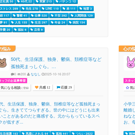
正社員 50
40代 22
実家 213
パチンコ 12
ストレス 289
先生 278
LINE 110
弟 111
地雷 3
姉 117
警察 41
仕事 520
不安 392
人間関係 129
夢 91
人生 155
生活 297
年金 24
病院 154
学費 20
福祉 6
店長 9
の悩み
心の
50代、生活保護、独身、鬱病、頚椎症等など
孤独死まっしぐら。…
0
200
ななし
2025-10-16 20:07
タッフのお返事希望
スタッ
気になる相談
気
に登録
共感 12
応援 29
0代、生活保護、独身、鬱病、頚椎症等など孤独死まっ
小学
ぐら。生きててつらすぎる。世の中にはどうにも出来
離婚
いことがあるのだと痛感する。元からもっているスペ
ねな
クが低すぎ...
お、母.
生活保護 183
馬鹿にされる 84
孤独 441
つらい 2822
精神科