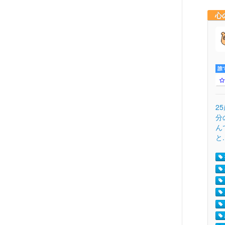
心
誰
2
分
ん
と.