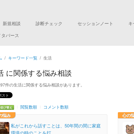
新規相談
診断チェック
セッションノート
キ
メタバース
ム
キーワード一覧
生活
活 に関係する悩み相談
297件の生活に関係する悩み相談があります。
閲覧数順
コメント数順
の並び替え
の悩み
心の
私がこれから話すことは、50年間の間に家庭
環境の時のことを打…